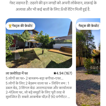
गेस्ट सहमत हैं : ठहरने की इन जगहों को अपनी लोकेशन, सफ़ाई के
अलावा और भी कई बातों के लिए ऊँची रेटिंग मिली हुई है.
गेस्ट्स की फ़ेवरेट
गेस्ट्स की फ़ेवरेट
गेस्ट्स का टॉप फ़ेवरेट
गेस्ट्स की फ़ेवरेट
ला फ़्लोरिडा में घर
औसत रेटिंग 5 में से 4.94, 167 समीक्षाएँ
4.94 (167)
5 लोगों का घर• 2 बाथरूम•बड़ा बगीचा•एयर
कंडीशनर•2 पार्किंग स्थल
5 लोगों के लिए 2 बेडरूम वाला घर + लिविंग रूम : 1
डबल बेड, 3 सिंगल बेड। आरामदायक और कार्यात्मक
2-मंज़िला घर, जो बड़े समूहों के लिए पूरी तरह से
सुसज्जित है। सबसे आकर्षक चीज़ है 90 वर्गमीटर का
निजी बगीचा: यह बच्चों के लिए सुरक्षित है, बारबेक्यू
के लिए बिलकुल सही है और यहाँ से पहाड़ों की