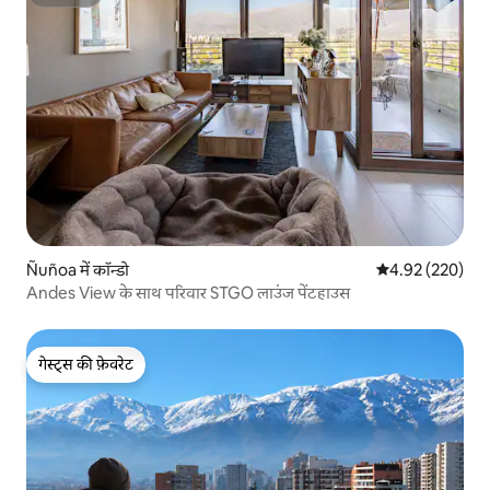
सुपरहोस्ट
Ñuñoa में कॉन्डो
औसत रेटिंग 5 में स
4.92 (220)
Andes View के साथ परिवार STGO लाउंज पेंटहाउस
गेस्ट्स की फ़ेवरेट
गेस्ट्स की फ़ेवरेट