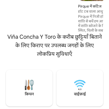
श्रृंखला दिखाई देती है। इसमें गर्म/ठंडा एयर कंडीशनर
Pirque में कॉटेज
और अंदर पार्किंग की 2 जगहें शामिल हैं। आवास के
हॉट टब वाला आधुनिक
अंदर धूम्रपान करने की मनाही है; एयर कंडीशनर का
Pirque में निजी हॉट टब
इस्तेमाल करने पर $100 का जुर्माना लगेगा। यह ला
शांति से बचें हम आपको सैंटियागो के पास एक केबिन
फ़्लोरिडा में स्थित है और 30 मीटर की दूरी पर एक
में शांति खोजने के लिए आ
बस स्टॉप है। एस्टाडियो बिसेंटेनारियो और फ़्लोरिडा
स्थित, चिली के सबसे प्र
आउटलेट के करीब।
और राजसी रियो क्लेरिल
Viña Concha Y Toro के करीब छुट्टियाँ बिताने
मिनटों की दूरी पर, ह
के लिए किराए पर उपलब्ध जगहों के लिए
रिट्रीट प्रदान करता है 
है। हाइड्रोथेरेपी से सुसज्जित गर्म टब के साथ अपने
लोकप्रिय सुविधाएँ
स्वयं के नखलिस्तान क
केबिन को पिरक के प्र
आधुनिक आराम को मिश्र
किया गया है।
किचन
वाईफ़ाई