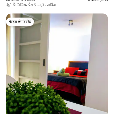
डेप्टो. फ़ैमिलियर पैरा 5 · मेट्रो · पार्किंग
गेस्ट्स की फ़ेवरेट
गेस्ट्स की फ़ेवरेट