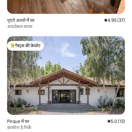
पुएंते अल्तो में घर
औसत रेटिंग 5 में 
4.95 (37)
अग्राडेबल कासा
गेस्ट्स की फ़ेवरेट
गेस्ट्स का टॉप फ़ेवरेट
Pirque में घर
औसत रेटिंग 5 मे
5.0 (13)
कासोना डे पिर्के