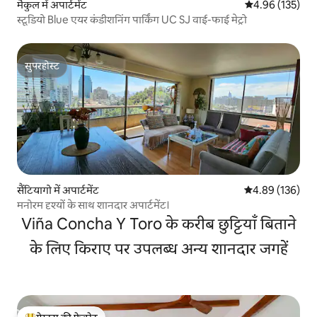
मैकुल में अपार्टमेंट
औसत रेटिंग 5 में स
4.96 (135)
स्टूडियो Blue एयर कंडीशनिंग पार्किंग UC SJ वाई-फाई मेट्रो
सुपरहोस्ट
सुपरहोस्ट
सैंटियागो में अपार्टमेंट
औसत रेटिंग 5 में स
4.89 (136)
मनोरम दृश्यों के साथ शानदार अपार्टमेंट।
Viña Concha Y Toro के करीब छुट्टियाँ बिताने
के लिए किराए पर उपलब्ध अन्य शानदार जगहें