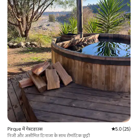
Pirque में गेस्टहाउस
औसत रेटिंग 5 मे
5.0 (25)
निजी और असीमित टिनाजा के साथ रोमांटिक छुट्टी