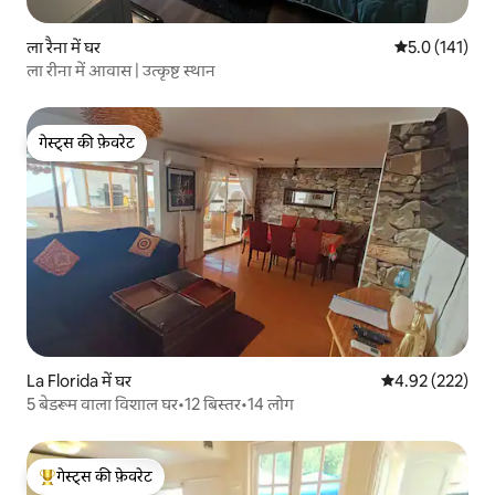
ला रैना में घर
औसत रेटिंग 5 में
5.0 (141)
ला रीना में आवास | उत्कृष्ट स्थान
गेस्ट्स की फ़ेवरेट
गेस्ट्स की फ़ेवरेट
La Florida में घर
औसत रेटिंग 5 में स
4.92 (222)
5 बेडरूम वाला विशाल घर•12 बिस्तर•14 लोग
गेस्ट्स की फ़ेवरेट
गेस्ट्स का टॉप फ़ेवरेट