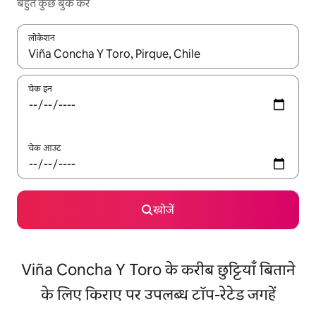
बहुत कुछ बुक करें
लोकेशन
नतीजों के उपलब्ध होने पर, अप और डाउन 'ऐरो की' का इस्तेमाल करके नेविगेट करें
चेक इन
चेक आउट
खोजें
Viña Concha Y Toro के करीब छुट्टियाँ बिताने
के लिए किराए पर उपलब्ध टॉप-रेटेड जगहें