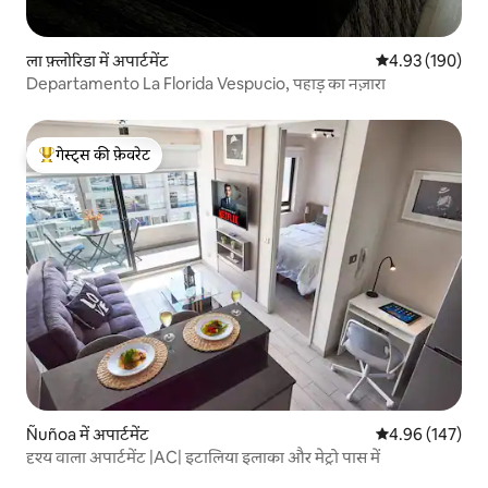
ला फ़्लोरिडा में अपार्टमेंट
औसत रेटिंग 5 में स
4.93 (190)
Departamento La Florida Vespucio, पहाड़ का नज़ारा
गेस्ट्स की फ़ेवरेट
गेस्ट्स का टॉप फ़ेवरेट
Ñuñoa में अपार्टमेंट
औसत रेटिंग 5 में स
4.96 (147)
दृश्य वाला अपार्टमेंट |AC| इटालिया इलाका और मेट्रो पास में