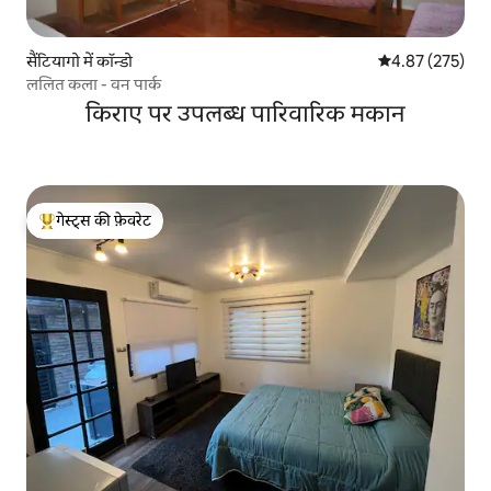
सैंटियागो में कॉन्डो
औसत रेटिंग 5 में स
4.87 (275)
ललित कला - वन पार्क
किराए पर उपलब्ध पारिवारिक मकान
गेस्ट्स की फ़ेवरेट
गेस्ट्स का टॉप फ़ेवरेट