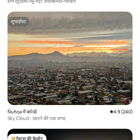
होम स्टूडियो•व्यू•मेट्रो अग्रीकल्चर•पार्किंग
सुपरहोस्ट
सुपरहोस्ट
Ñuñoa में कॉन्डो
औसत रेटिंग 5 में 
4.9 (240)
Sky Cloud - ठहरने की एक जगह
गेस्ट्स की फ़ेवरेट