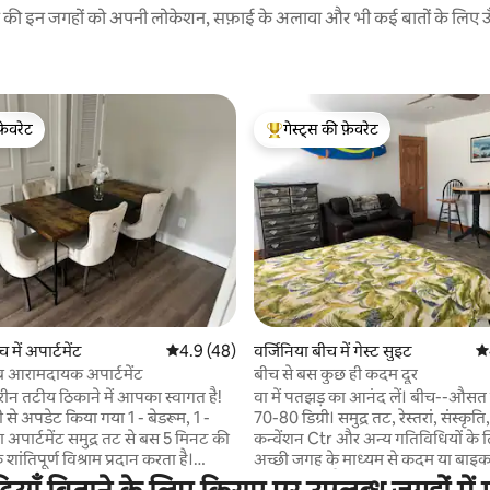
रने की इन जगहों को अपनी लोकेशन, सफ़ाई के अलावा और भी कई बातों के लिए ऊँची
फ़ेवरेट
गेस्ट्स की फ़ेवरेट
फ़ेवरेट
गेस्ट्स का टॉप फ़ेवरेट
 समीक्षाएँ
 में अपार्टमेंट
औसत रेटिंग 5 में से 4.9, 48 समीक्षाएँ
4.9 (48)
वर्जिनिया बीच में गेस्ट सुइट
औस
ब आरामदायक अपार्टमेंट
बीच से बस कुछ ही कदम दूर
न तटीय ठिकाने में आपका स्वागत है!
वा में पतझड़ का आनंद लें। बीच--औसत
 से अपडेट किया गया 1 - बेडरूम, 1 -
70-80 डिग्री। समुद्र तट, रेस्तरां, संस्कृति
 अपार्टमेंट समुद्र तट से बस 5 मिनट की
कन्वेंशन Ctr और अन्य गतिविधियों के
शांतिपूर्ण विश्राम प्रदान करता है।
अच्छी जगह के माध्यम से कदम या बाइ
एँ: • एक चमकीला बेडरूम •
10 मिनट की पैदल दूरी या बाइक से जाएँ