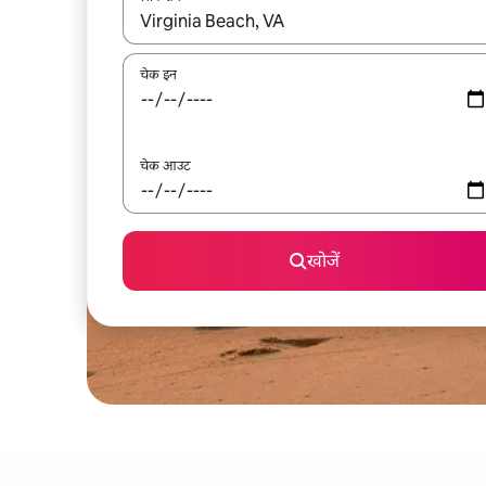
नतीजों के उपलब्ध होने पर, अप और डाउन 'ऐरो की' का इस्तेमाल 
चेक इन
चेक आउट
खोजें