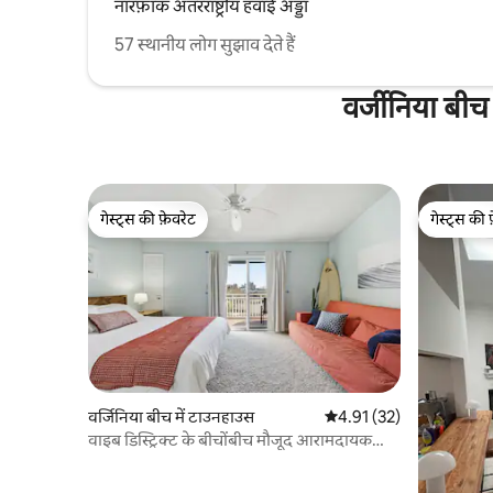
नॉरफ़ॉक अंतरराष्ट्रीय हवाई अड्डा
57 स्थानीय लोग सुझाव देते हैं
वर्जीनिया बीच 
गेस्ट्स की फ़ेवरेट
गेस्ट्स की 
गेस्ट्स की फ़ेवरेट
गेस्ट्स की 
वर्जिनिया बीच में टाउनहाउस
औसत रेटिंग 5 में से 4.91, 32
4.91 (32)
वाइब डिस्ट्रिक्ट के बीचोंबीच मौजूद आरामदायक
कॉन्डो