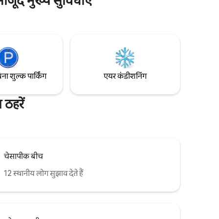
 मौजूद मुख्य सुविधाएँ
प्रवेशद्वार तक पक्का फ़ुटपाथ के साथ पूरी निजता का
ग क्षेत्र के
आनंद लें। 2 मुफ़्त ऑनसाइट पार्किंग स्पॉट आगमन
को आसान बनाते हैं। ओशनफ़्रंट को एक्सप्लोर करने
 यात्रियों
के लिए 2 बीच क्रूज़र सहित बीच की सभी ज़रूरी चीज़ें
 जीवों की
दी जाती हैं। मुफ़्त स्नैक्स और ड्रिंक आपके आने का
बच्चे नहीं!
स्वागत करते हैं।
िना शुल्क पार्किंग
एयर कंडीशनिंग
ठहरें
चेसापीक बीच
12 स्थानीय लोग सुझाव देते हैं