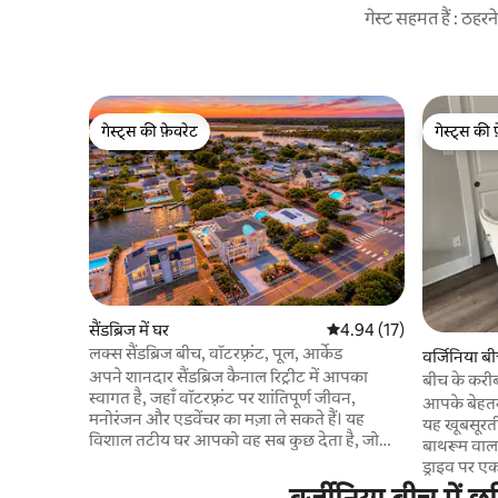
गेस्ट सहमत हैं : ठह
गेस्ट्स की फ़ेवरेट
गेस्ट्स की 
गेस्ट्स की फ़ेवरेट
गेस्ट्स की 
सैंडब्रिज में घर
औसत रेटिंग 5 में से 4.94, 17
4.94 (17)
लक्स सैंडब्रिज बीच, वॉटरफ़्रंट, पूल, आर्केड
वर्जिनिया बीच
अपने शानदार सैंडब्रिज कैनाल रिट्रीट में आपका
बीच के करी
स्वागत है, जहाँ वॉटरफ़्रंट पर शांतिपूर्ण जीवन,
आपके बेहतरी
मनोरंजन और एडवेंचर का मज़ा ले सकते हैं। यह
यह खूबसूरती
विशाल तटीय घर आपको वह सब कुछ देता है, जो
बाथरूम वाला
आपको बीच पर बढ़िया छुट्टियाँ मनाने के लिए चाहिए,
ड्राइव पर एक 
जैसे कि निजी पूल, हॉट टब, सूर्योदय के समय कॉफ़ी
खोजने के लिए अंदर जा