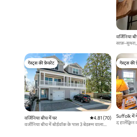
वर्जिनिया बीच
साफ़-सुथरा,
मिनट की दूर
गेस्ट्स की फ़ेवरेट
गेस्ट्स की 
गेस्ट्स की फ़ेवरेट
गेस्ट्स की 
Suffolk में 
वर्जिनिया बीच में घर
औसत रेटिंग 5 में से 4.81, 70
4.81 (70)
द हार्लेक्विन
वर्जीनिया बीच में बोर्डवॉक के पास 3 बेडरूम वाला
रिट्रीट