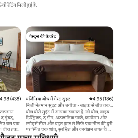
 रेटिंग मिली हुई है.
नोरफ़ॉल्क 
गेस्ट्स की फ़ेवरेट
गेस्ट्स
बीच 3BD +ल
गेस्ट्स की फ़ेवरेट
गेस्ट्स का
हमारे समुद्र
में मौजूद सन
के लुभावने नज़ारों 
जाएँ, सूर्य
और गर्म महीन
रखें। अपना
या निजी सॉना में आर
तक जाने की
टब, सॉना, 
त रेटिंग 5 में से 4.98, 438 समीक्षाएँ
4.98 (438)
वर्जिनिया बीच में गेस्ट सुइट
औसत रेटिंग 5 में से 4.95, 18
4.95 (186)
बार वाले इ
पसंद आएग
निजी मेहमान सुइट और बगीचा • बाइक से बीच तक
जाएँ!
 तापमान
बीच बोरो सुईट में आपका स्वागत है, जो बीच, वाइब
, द गुंबद,
डिस्ट्रिक्ट, द डोम, अटलांटिक पार्क, कन्वेंशन और
 लिए बस एक
स्पोर्ट्स सेंटर और बहुत कुछ से सिर्फ़ एक मील की दूरी
क। बीच तक
पर स्थित एक शांत, सुरक्षित और कार्यक्षम जगह है।
 (7 छोटे
अपने खुद के आँगन, गैराज गेम रूम और अपने निजी