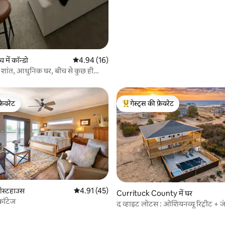
 में कॉन्डो
औसत रेटिंग 5 में से 4.94, 16 समीक्षाएँ
4.94 (16)
 शांत, आधुनिक घर, बीच से कुछ ही
ी पर
फ़ेवरेट
गेस्ट्स की फ़ेवरेट
फ़ेवरेट
गेस्ट्स का टॉप फ़ेवरेट
गेस्टहाउस
औसत रेटिंग 5 में से 4.91, 45 समीक्षाएँ
4.91 (45)
Currituck County में घर
 समीक्षाएँ
 कॉटेज
द व्हाइट लोटस : ओशियनव्यू रिट्रीट + जं