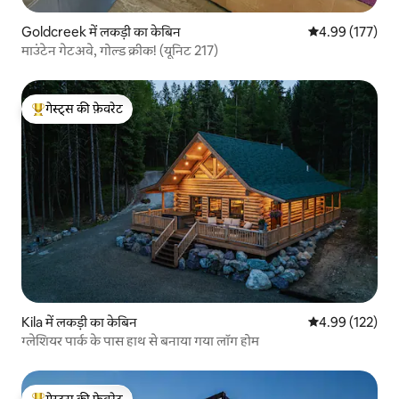
Goldcreek में लकड़ी का केबिन
औसत रेटिंग 5 में स
4.99 (177)
माउंटेन गेटअवे, गोल्ड क्रीक! (यूनिट 217)
गेस्ट्स की फ़ेवरेट
गेस्ट्स का टॉप फ़ेवरेट
Kila में लकड़ी का केबिन
औसत रेटिंग 5 में स
4.99 (122)
ग्लेशियर पार्क के पास हाथ से बनाया गया लॉग होम
गेस्ट्स की फ़ेवरेट