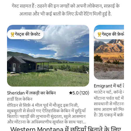
गेस्ट सहमत हैं : ठहरने की इन जगहों को अपनी लोकेशन, सफ़ाई के
अलावा और भी कई बातों के लिए ऊँची रेटिंग मिली हुई है.
गेस्ट्स की फ़ेवरेट
गेस्ट्स की फ़ेवरेट
गेस्ट्स का टॉप फ़ेवरेट
गेस्ट्स का टॉप फ़ेवरेट
Emigrant में यर्ट टेंट
माउंटेन यर्ट, कॉन्डे नास
Sheridan में लकड़ी का केबिन
औसत रेटिंग 5 में से 5.0, 120 समीक्षाएँ
5.0 (120)
मोंटाना पर्वत यर्ट में 
हार्डी हिल केबिन
सावधानी से मोंटाना के 
शेरिडन से सिर्फ़ 4 मील पूर्व में मौजूद इस निजी,
साथ आराम को मिलाने 
खूबसूरती से सँवारे गए ऐतिहासिक केबिन में छुट्टियाँ
है। 35 एकड़ में बर्फ़ स
बिताएँ। पहाड़ों की लुभावनी सुंदरता, खुले आसमान
पृष्ठभूमि में बसा यह छो
और मोंटाना के अविस्मरणीय सूर्यास्त के साथ पहाड़ों
करता है! आपको आराम 
की तलहटी में बसा यह ठिकाना, आराम फ़रमाने और
Western Montana में छुट्टियाँ बिताने के लिए