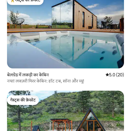
गेस्ट्स का टॉप फ़ेवरेट
बेलग्रेड में लकड़ी का केबिन
औसत रेटिंग 5 में
5.0 (20)
नया! लक्ज़री मिरर केबिन: हॉट टब, सॉना और व्यू!
गेस्ट्स की फ़ेवरेट
गेस्ट्स की फ़ेवरेट