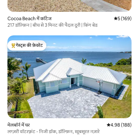
Cocoa Beach में कॉटेज
औसत रेटिंग 5 मे
5 (169)
217 डॉल्फ़िन | बीच से 3 मिनट की पैदल दूरी | किंग बेड
गेस्ट्स की फ़ेवरेट
गेस्ट्स का टॉप फ़ेवरेट
मेलबॉर्न में घर
औसत रेटिंग 5 में स
4.98 (188)
लग्ज़री वॉटरफ़्रंट - निजी डॉक, डॉल्फ़िन, खूबसूरत नज़ारे