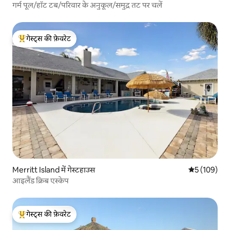
गर्म पूल/हॉट टब/परिवार के अनुकूल/समुद्र तट पर चलें
गेस्ट्स की फ़ेवरेट
गेस्ट्स का टॉप फ़ेवरेट
Merritt Island में गेस्टहाउस
औसत रेटिंग 5 मे
5 (109)
आइलैंड क्रिब एस्केप
गेस्ट्स की फ़ेवरेट
गेस्ट्स का टॉप फ़ेवरेट