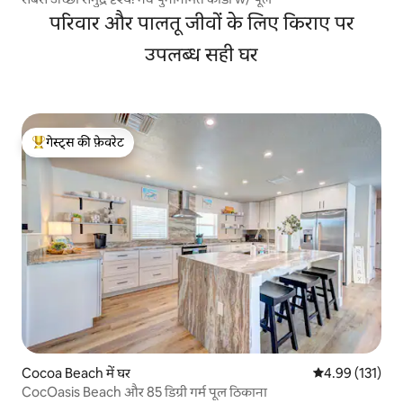
परिवार और पालतू जीवों के लिए किराए पर
उपलब्ध सही घर
गेस्ट्स की फ़ेवरेट
गेस्ट्स का टॉप फ़ेवरेट
Cocoa Beach में घर
औसत रेटिंग 5 में स
4.99 (131)
CocOasis Beach और 85 डिग्री गर्म पूल ठिकाना