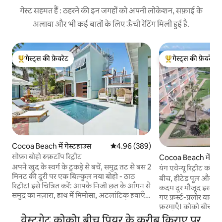
गेस्ट सहमत हैं : ठहरने की इन जगहों को अपनी लोकेशन, सफ़ाई के
अलावा और भी कई बातों के लिए ऊँची रेटिंग मिली हुई है.
गेस्ट्स की फ़ेवरेट
गेस्ट्स की फ़ेवरेट
गेस्ट्स का टॉप फ़ेवरेट
गेस्ट्स का टॉप फ़ेवरेट
Cocoa Beach में गेस्टहाउस
औसत रेटिंग 5 में से 4.96, 389 समीक्षाएँ
4.96 (389)
सोफ़ा बोहो रूफ़टॉप रिट्रीट
Cocoa Beach में कॉन्
अपने खुद के स्वर्ग के टुकड़े से बचें, समुद्र तट से बस 2
यंग एवेन्यू रिट्रीट कॉन्ड
मिनट की दूरी पर एक बिल्कुल नया बोहो - ठाठ
बीच, हीटेड पूल और नि
रिट्रीट! इसे चित्रित करें: आपके निजी छत के आँगन से
कदम दूर मौजूद इस खूब
समुद्र का नज़ारा, हाथ में मिमोसा, अटलांटिक हवाएँ
गए फ़र्स्ट-फ़्लोर वाले
चमकदार, हवादार अंदरूनी हिस्सों से बहती हैं। यह
फ़रमाएँ। कोको बीच पियर
सिर्फ़ ठहरने की जगह नहीं है, बल्कि आपका परफ़ेक्ट
तक पैदल जाएँ। दो किंग 
वेस्टगेट कोकोा बीच पियर के करीब किराए पर