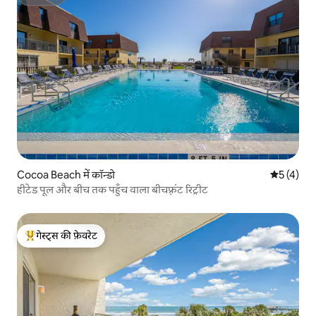
सुपरहोस्ट
Cocoa Beach में कॉन्डो
औसत रेटिंग 5
5 (4)
हीटेड पूल और बीच तक पहुँच वाला बीचफ़्रंट रिट्रीट
गेस्ट्स की फ़ेवरेट
गेस्ट्स का टॉप फ़ेवरेट