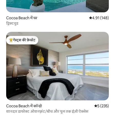
Cocoa Beach में घर
औसत रेटिंग 5 में स
4.91 (148)
ड्रिफ़्टवुड
गेस्ट्स की फ़ेवरेट
गेस्ट्स का टॉप फ़ेवरेट
Cocoa Beach में कॉन्डो
औसत रेटिंग 5 मे
5 (235)
शानदार डायरेक्ट ओशनफ़्रंट/बीच और पूल तक ईज़ी ऐक्सेस