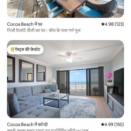
Cocoa Beach में घर
औसत रेटिंग 5 में स
4.98 (123)
निजी रिज़ॉर्ट शैली का घर - बीच के पास गर्म पूल
गेस्ट्स की फ़ेवरेट
गेस्ट्स का टॉप फ़ेवरेट
Cocoa Beach में कॉन्डो
औसत रेटिंग 5 में स
4.99 (150)
सबसे अच्छा समुद्र दृश्य! नव पुनर्निर्मित कोंडो w/ पूल