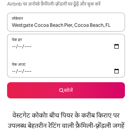
Airbnb पर अनोखे फ़ैमिली-फ़्रेंडली घर ढूँढ़ें और बुक करें
लोकेशन
नतीजों के उपलब्ध होने पर, अप और डाउन 'ऐरो की' का इस्तेमाल करके नेविगेट करें
चेक इन
चेक आउट
खोजें
वेस्टगेट कोकोा बीच पियर के करीब किराए पर
उपलब्ध बेहतरीन रेटिंग वाली फ़ैमिली-फ़्रेंडली जगहें