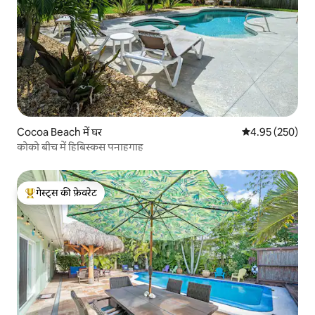
Cocoa Beach में घर
औसत रेटिंग 5 में स
4.95 (250)
कोको बीच में हिबिस्कस पनाहगाह
गेस्ट्स की फ़ेवरेट
गेस्ट्स का टॉप फ़ेवरेट