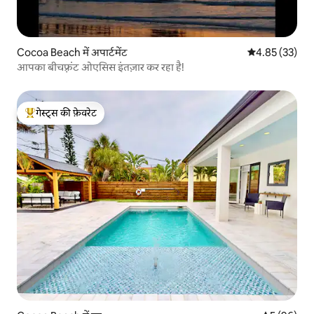
Cocoa Beach में अपार्टमेंट
औसत रेटिंग 5 में 
4.85 (33)
आपका बीचफ़्रंट ओएसिस इंतज़ार कर रहा है!
गेस्ट्स की फ़ेवरेट
गेस्ट्स का टॉप फ़ेवरेट