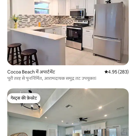
Cocoa Beach में अपार्टमेंट
औसत रेटिंग 5 में स
4.95 (283)
पूरी तरह से पुनर्निर्मित, आरामदायक समुद्र तट उपयुक्त।
गेस्ट्स की फ़ेवरेट
गेस्ट्स की फ़ेवरेट