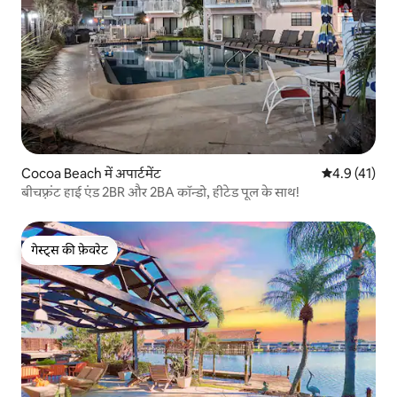
Cocoa Beach में अपार्टमेंट
औसत रेटिंग 5 मे
4.9 (41)
बीचफ़्रंट हाई एंड 2BR और 2BA कॉन्डो, हीटेड पूल के साथ!
गेस्ट्स की फ़ेवरेट
गेस्ट्स की फ़ेवरेट