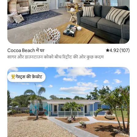
Cocoa Beach में घर
औसत रेटिंग 5 में स
4.92 (107)
सागर और डाउनटाउन कोको बीच रिट्रीट की ओर कुछ कदम
गेस्ट्स की फ़ेवरेट
गेस्ट्स का टॉप फ़ेवरेट