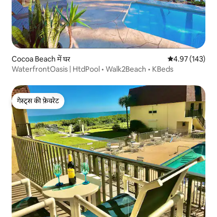
Cocoa Beach में घर
औसत रेटिंग 5 में स
4.97 (143)
WaterfrontOasis | HtdPool • Walk2Beach • KBeds
गेस्ट्स की फ़ेवरेट
गेस्ट्स की फ़ेवरेट