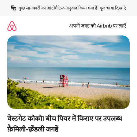
इसे
कुछ जानकारी का ऑटोमैटिक अनुवाद किया गया है। 
मूल भाषा दिखाएँ
छोड़कर
सीधा
कॉन्टेंट
अपनी जगह को Airbnb पर लाएँ
पर
जाएँ
वेस्टगेट कोकोा बीच पियर में किराए पर उपलब्ध
फ़ैमिली-फ़्रेंडली जगहें