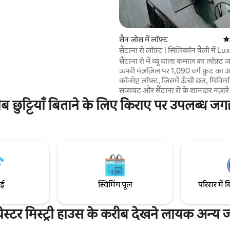
नदार मनोरम दृश्य, आरामदायक आकर्षण
ेत्र के शीर्ष आकर्षणों तक आसान पहुँच
2 मिनट की
ैन फ़्रांसिस्को, सांता क्रूज़, नापा घाटी
े का पता लगाने के लिए आदर्श रूप से
सैन जोस में लॉफ़्ट
औस
यह सब एक शांत, प्रकृति से भरे ठहरने का
सैंटाना रो लॉफ़्ट | सिलिकॉन वैली में Lu
ुए।
सैंटाना रो में व्यू वाला कमाल का लॉफ़्
ऊपरी मंज़ज़िल पर 1,090 वर्ग फ़ुट का
कॉन्सेप्ट लॉफ़्ट, जिसमें ऊँची छत, मिनिम
सजावट और सैंटाना रो के शानदार नज़ारे ह
/ 1.5 बाथरूम - कपल्स, परिवारों या व्य
करीब छुट्टियाँ बिताने के लिए किराए पर उपलब्ध जग
यात्रियों के लिए बिल्कुल सही। शामिल ∙प
Ghost गद्दे वाला किंग-साइज़ बिस्तर +
बिस्तर ∙NEST थर्मोस्टैट ∙हल्की-फुल्की 
सामग्री वाली छोटी लाइब्रेरी ∙नया फ़्रिज
ऐक्सेस और पार्किंग: बिना चाबी के प्रवेश +
भूमिगत पार्किंग स्थान। की फ़ोब के साथ 
लॉबी से ऐक्सेस किया जा सकता है।
ाई
स्विमिंग पूल
परिसर में ब
चेस्टर मिस्ट्री हाउस के करीब देखने लायक अन्य ज