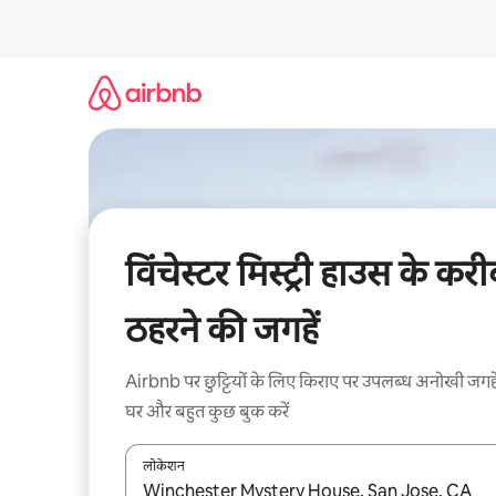
इसे
छोड़कर
सीधा
कॉन्टेंट
पर
जाएँ
विंचेस्टर मिस्ट्री हाउस के कर
ठहरने की जगहें
Airbnb पर छुट्टियों के लिए किराए पर उपलब्ध अनोखी जगहे
घर और बहुत कुछ बुक करें
लोकेशन
नतीजों के उपलब्ध होने पर, अप और डाउन 'ऐरो की' का इस्तेमाल 