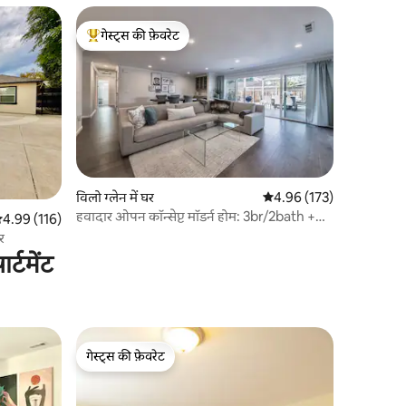
गेस्ट्स की फ़ेवरेट
गेस्ट्स का टॉप फ़ेवरेट
विलो ग्लेन में घर
औसत रेटिंग 5 में से 4.96, 17
4.96 (173)
हवादार ओपन कॉन्सेप्ट मॉडर्न होम: 3br/2bath +
सत रेटिंग 5 में से 4.99, 116 समीक्षाएँ
4.99 (116)
Office
र
्टमेंट
गेस्ट्स की फ़ेवरेट
गेस्ट्स की फ़ेवरेट