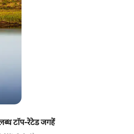
लब्ध टॉप-रेटेड जगहें