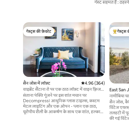
गेस्ट सहमत हैं : ठह
गेस्ट्स की फ़ेवरेट
गेस्ट्स 
गेस्ट्स की फ़ेवरेट
गेस्ट्स का 
सैन जोस में लॉफ़्ट
औसत रेटिंग 5 में से 4.96, 364
4.96 (364)
वाइब्रेंट सैंटाना रो पर एक ठाठ लॉफ़्ट में वाइन फ़्रिज
East San J
स्टॉक करें
संताना पंक्ति गूंजने पर इस शांत मचान पर
नामीबिया घा
Decompress। आधुनिक ग्लास टाइल्स, कस्टम
Airstrea
सैन जोस, कैल
मेटल लाइटिंग और एक ओपन - प्लान एक ठाठ,
विंटेज एयरस्ट
यूरोपीय शैली के आकर्षण के साथ एक शांत, हल्का
तलहटी में पू
भरा स्थान बनाते हैं। ताड़ के पेड़ों में बसी आरामदायक
की गई विंटेज
बिस्ट्रो टेबल पर बाहर आराम करें। इमारत होम ओनर्स
केंद्र से बस
एसोसिएशन द्वारा लगाई गई सख्त आवश्यकताओं को