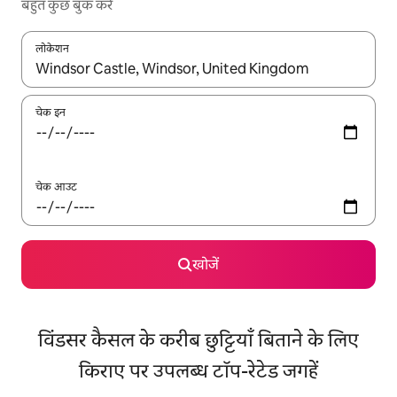
बहुत कुछ बुक करें
लोकेशन
नतीजों के उपलब्ध होने पर, अप और डाउन 'ऐरो की' का इस्तेमाल करके नेविगेट करें
चेक इन
चेक आउट
खोजें
विंडसर कैसल के करीब छुट्टियाँ बिताने के लिए
किराए पर उपलब्ध टॉप-रेटेड जगहें