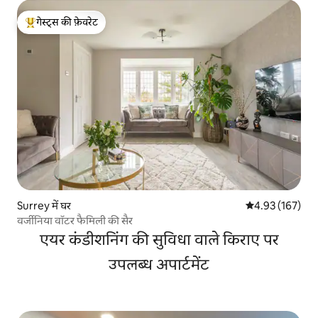
गेस्ट्स की फ़ेवरेट
गेस्ट्स का टॉप फ़ेवरेट
Surrey में घर
औसत रेटिंग 5 में स
4.93 (167)
वर्जीनिया वॉटर फैमिली की सैर
एयर कंडीशनिंग की सुविधा वाले किराए पर
उपलब्ध अपार्टमेंट