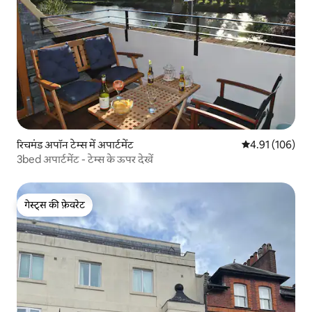
रिचमंड अपॉन टेम्स में अपार्टमेंट
औसत रेटिंग 5 में स
4.91 (106)
3bed अपार्टमेंट - टेम्स के ऊपर देखें
गेस्ट्स की फ़ेवरेट
गेस्ट्स की फ़ेवरेट