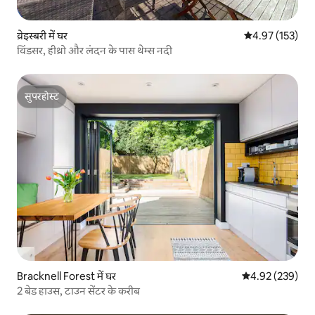
व्रेइस्बरी में घर
औसत रेटिंग 5 में स
4.97 (153)
विंडसर, हीथ्रो और लंदन के पास थेम्स नदी
सुपरहोस्ट
सुपरहोस्ट
Bracknell Forest में घर
औसत रेटिंग 5 में स
4.92 (239)
2 बेड हाउस, टाउन सेंटर के करीब