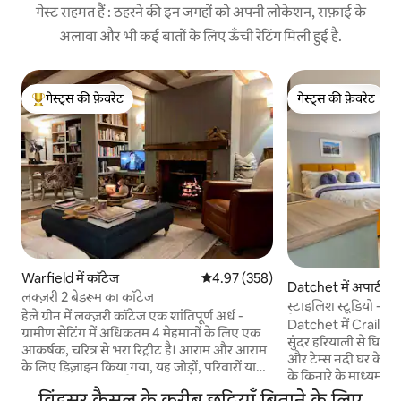
गेस्ट सहमत हैं : ठहरने की इन जगहों को अपनी लोकेशन, सफ़ाई के
अलावा और भी कई बातों के लिए ऊँची रेटिंग मिली हुई है.
गेस्ट्स की फ़ेवरेट
गेस्ट्स की फ़ेवरेट
गेस्ट्स का टॉप फ़ेवरेट
गेस्ट्स की फ़ेवरेट
Warfield में कॉटेज
औसत रेटिंग 5 में से 4.97, 358 समीक्षाएँ
4.97 (358)
Datchet में अपार्टमेंट
लक्ज़री 2 बेडरूम का कॉटेज
स्टाइलिश स्टूडियो - वि
हेले ग्रीन में लक्ज़री कॉटेज एक शांतिपूर्ण अर्ध -
पैदल चलें
Datchet में Crail कॉट
ग्रामीण सेटिंग में अधिकतम 4 मेहमानों के लिए एक
सुंदर हरियाली से घिरा ह
आकर्षक, चरित्र से भरा रिट्रीट है। आराम और आराम
और टेम्स नदी घर के ठीक
के लिए डिज़ाइन किया गया, यह जोड़ों, परिवारों या
के किनारे के माध्यम से
दोस्तों के लिए आदर्श है। अगर आप ठहरना पसंद
आप यहां से स्कूल के म
विंडसर कैसल के करीब छुट्टियाँ बिताने के लिए
करते हैं, तो अच्छी तरह से स्टॉक की गई लाइब्रेरी का