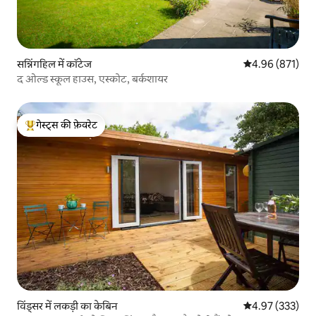
सन्निंगहिल में कॉटेज
औसत रेटिंग 5 में स
4.96 (871)
द ओल्ड स्कूल हाउस, एस्कोट, बर्कशायर
गेस्ट्स की फ़ेवरेट
गेस्ट्स का टॉप फ़ेवरेट
विंड्सर में लकड़ी का केबिन
औसत रेटिंग 5 में स
4.97 (333)