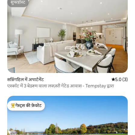
सुपरहोस्ट
सुपरहोस्ट
सन्निंगहिल में अपार्टमेंट
औसत रेटिंग 5 म
5.0 (3)
एस्कॉट में 3 बेडरूम वाला लक्ज़री गेटेड आवास - Tempstay द्वारा
गेस्ट्स की फ़ेवरेट
गेस्ट्स का टॉप फ़ेवरेट