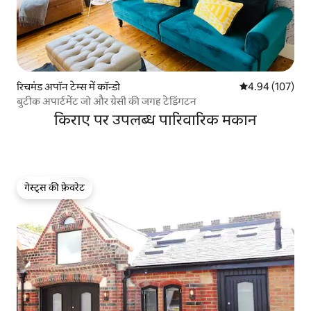
रिचमंड अपॉन टेम्स में कॉन्डो
औसत रेटिंग 5 में स
4.94 (107)
बुटीक अपार्टमेंट जो और ग्रेसी की जगह टेडिंगटन
किराए पर उपलब्ध पारिवारिक मकान
गेस्ट्स की फ़ेवरेट
गेस्ट्स की फ़ेवरेट