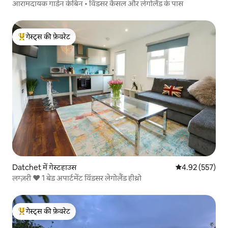
आरामदायक गार्डन केबिन • विंडसर कैसल और लेगोलैंड के पास
गेस्ट्स की फ़ेवरेट
गेस्ट्स का टॉप फ़ेवरेट
Datchet में गेस्टहाउस
औसत रेटिंग 5 में स
4.92 (557)
लग्ज़री ♥️ 1 बेड अपार्टमेंट विंडसर लेगोलैंड हीथ्रो
गेस्ट्स की फ़ेवरेट
गेस्ट्स का टॉप फ़ेवरेट