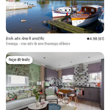
हेनले-ऑन-थेम्स में अपार्टमेंट
औसत रेटिंग 5 में 
4.98 (61)
टेमसाइड - एयर कॉन के साथ रिवरसाइड लोकेशन
गेस्ट्स की फ़ेवरेट
गेस्ट्स की फ़ेवरेट