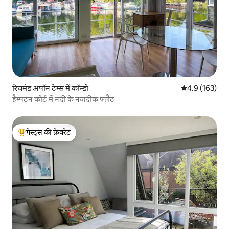
रिचमंड अपॉन टेम्स में कॉन्डो
औसत रेटिंग 5 में 
4.9 (163)
हैम्पटन कोर्ट में नदी के नजदीक फ्लैट
गेस्ट्स की फ़ेवरेट
गेस्ट्स का टॉप फ़ेवरेट