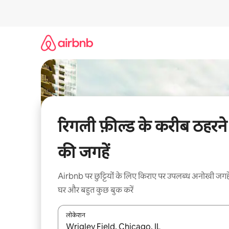
इसे
छोड़कर
सीधा
कॉन्टेंट
पर
जाएँ
रिगली फ़ील्ड के करीब ठहरने
की जगहें
Airbnb पर छुट्टियों के लिए किराए पर उपलब्ध अनोखी जगहे
घर और बहुत कुछ बुक करें
लोकेशन
नतीजों के उपलब्ध होने पर, अप और डाउन 'ऐरो की' का इस्तेमाल 