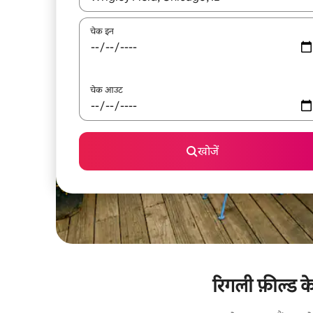
चेक इन
चेक आउट
खोजें
रिगली फ़ील्ड क