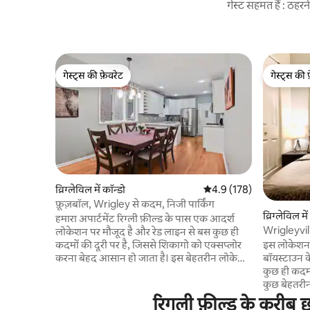
गेस्ट सहमत हैं : ठह
गेस्ट्स की फ़ेवरेट
गेस्ट्स की 
गेस्ट्स की फ़ेवरेट
गेस्ट्स की 
व्रिग्लेविल में कॉन्डो
औसत रेटिंग 5 में से 4.9, 178
4.9 (178)
फ़ूज़बॉल, Wrigley से कदम, निजी पार्किंग
व्रिग्लेविल मे
हमारा अपार्टमेंट रिग्ली फ़ील्ड के पास एक आदर्श
Wrigleyvill
लोकेशन पर मौजूद है और रेड लाइन से बस कुछ ही
अपार्टमेंट)
कदमों की दूरी पर है, जिससे शिकागो को एक्सप्लोर
इस लोकेशन 
करना बेहद आसान हो जाता है। इस बेहतरीन लोकेशन
बॉयस्टाउन क
की वजह से, कभी-कभी ट्रेन और सड़क का शोर सुनाई
कुछ ही कदम
दे सकता है। आप आराम से सो सकें, इसके लिए हम
कुछ बेहतरीन 
आपको इयर प्लग देते हैं। हमारे कई मेहमान अभी भी
कब्स स्टेडिय
रिगली फ़ील्ड के करीब छ