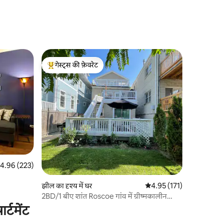
गेस्ट्स की फ़ेवरेट
गेस्ट्स का टॉप फ़ेवरेट
त रेटिंग 5 में से 4.96, 223 समीक्षाएँ
4.96 (223)
झील का दृश्य में घर
औसत रेटिंग 5 में से 4.95, 17
4.95 (171)
2BD/1 बीए शांत Roscoe गांव में ग्रीष्मकालीन
आँगन के साथ
्टमेंट