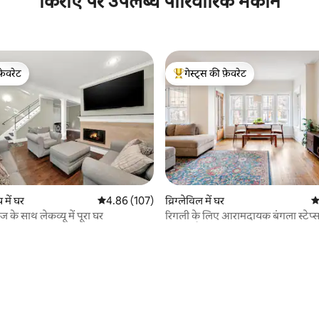
किराए पर उपलब्ध पारिवारिक मकान
फ़ेवरेट
गेस्ट्स की फ़ेवरेट
फ़ेवरेट
गेस्ट्स का टॉप फ़ेवरेट
 में घर
औसत रेटिंग 5 में से 4.86, 107 समीक्षाएँ
4.86 (107)
व्रिग्लेविल में घर
औ
ज के साथ लेकव्यू में पूरा घर
रिगली के लिए आरामदायक बंगला स्टेप्स -
शामिल है!