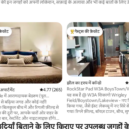
रने की इन जगहों को अपनी लोकेशन, सफ़ाई के अलावा और भी कई बातों के लिए ऊँची
फ़ेवरेट
गेस्ट्स की फ़ेवरेट
फ़ेवरेट
गेस्ट्स का टॉप फ़ेवरेट
 समीक्षाएँ
झील का दृश्य में कॉन्डो
औस
RockStar Pad W3A BoysTown/W
ं अपार्टमेंट
औसत रेटिंग 5 में से 4.77, 265 समीक्षाएँ
4.77 (265)
Field/Parking
यह सब है @ W3A शिकागो Wrigley
e में आरामदायक बेडरूम (पूरा
Field/Boystown/Lakeview - नए सिरे
से बढ़िया जगह और कोई नहीं!
किया गया, जैसे ईस्ट लेकव्यू में नए सिरे 
े बिलकुल बीच में और रिगली फ़ील्ड से
गया। रिग्ले फ़ील्ड, बॉयज़ टाउन, बीच, सुपर मार्केट,
 की दूरी पर, आपके चारों ओर शहर के
देर रात के खाने वाले रेस्टोरेंट से 10 मि
बार, रेस्टोरेंट और नाइटलाइफ़ होंगे।
दूरी पर। मेट्रो शेरिडन रेड लाइन (सीधे डाउनटाउन) से 5
म सिर्फ़ एक ब्लॉक की दूरी पर है और
ुट्टियाँ बिताने के लिए किराए पर उपलब्ध जगहों क
मिनट की पैदल दूरी, निजी बंद पार्किंग 