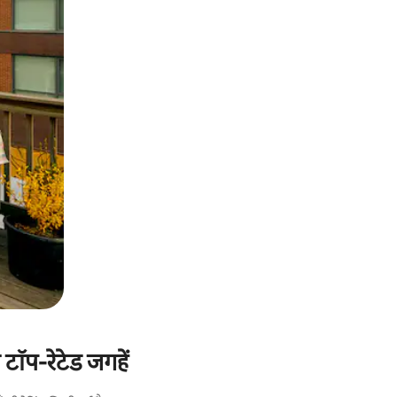
टॉप-रेटेड जगहें