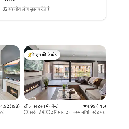
82 स्थानीय लोग सुझाव देते हैं
गेस्ट्स की फ़ेवरेट
गेस्ट्स का टॉप फ़ेवरेट
सत रेटिंग 5 में से 4.92, 198 समीक्षाएँ
4.92 (198)
झील का दृश्य में कॉन्डो
औसत रेटिंग 5 में से 4.99, 14
4.99 (145)
w/
💥कार्रवाई में!💥 2 बिस्तर, 2 बाथरूम नॉर्थालस्टेड पर!