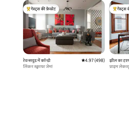
गेस्ट्स की फ़ेवरेट
गेस्ट्स 
गेस्ट्स का टॉप फ़ेवरेट
गेस्ट्स का 
रेवन्सवुड में कॉन्डो
औसत रेटिंग 5 में से 4.97, 498
4.97 (498)
झील का दृश्य 
लिंकन स्क्वायर जेम!
प्राइम लेकव्
जाएँ