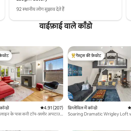
92 स्थानीय लोग सुझाव देते हैं
वाईफ़ाई वाले काँडो
फ़ेवरेट
गेस्ट्स की फ़ेवरेट
फ़ेवरेट
गेस्ट्स का टॉप फ़ेवरेट
कॉन्डो
औसत रेटिंग 5 में से 4.91, 207 समीक्षाएँ
4.91 (207)
व्रिग्लेविल में कॉन्डो
औ
 लाइन के पास सनी टॉप-फ़्लोर अपटाउन
Soaring Dramatic Wrigley Loft 
 समीक्षाएँ
PRIVATE ROOFTOP