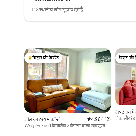
112 स्थानीय लोग सुझाव देते हैं
गेस्ट्स की फ़ेवरेट
गेस्ट्स की 
गेस्ट्स का टॉप फ़ेवरेट
गेस्ट्स की 
अपटाउन में 
लेक और रेड
झील का दृश्य में कॉन्डो
औसत रेटिंग 5 में से 4.96, 112
4.96 (112)
कॉन्डो
Wrigley Field के करीब 2 बेडरूम वाला खूबसूरत
कमरा