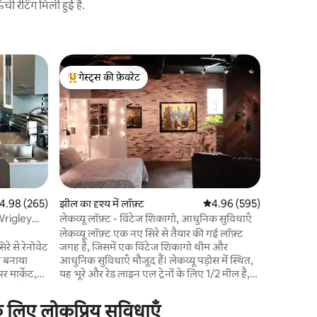
 रेटिंग मिली हुई है.
व्रिग्लेविल म
गेस्ट्स की फ़ेवरेट
गेस्ट्स की
इस 2 मिनट
गेस्ट्स का टॉप फ़ेवरेट
गेस्ट्स की
सकते!
मेरा घर Wr
मिनट (या मर्
आस - पड़ोस
प्रीगेम दोपह
लिए 6 लोगो
पर एक ट्विन
आसान और 
आवश्यक चीजे
त रेटिंग 5 में से 4.98, 265 समीक्षाएँ
4.98 (265)
झील का दृश्य में लॉफ़्ट
औसत रेटिंग 5 में से 4.96, 59
4.96 (595)
शैम्पू, तौ
rigley
लेकव्यू लॉफ़्ट - विंटेज शिकागो, आधुनिक सुविधाएँ
भी! मेरे प
लेकव्यू लॉफ़्ट एक नए सिरे से तैयार की गई लॉफ़्ट
चैट करें!
 से रेनोवेट
जगह है, जिसमें एक विंटेज शिकागो थीम और
से बनाया
आधुनिक सुविधाएँ मौजूद हैं। लेकव्यू पड़ोस में स्थित,
यह भूरे और रेड लाइन एल ट्रेनों के लिए 1/2 मील है,
नट की पैदल
Wrigley Field से एक मील से भी कम और झील के
सामने 1.5 मील की दूरी पर है। लेकव्यू लॉफ़्ट शिकागो
े लिए लोकप्रिय सुविधाएँ
$20/रात
के एक शानदार इलाके में ठहरने के दौरान मेहमानों को