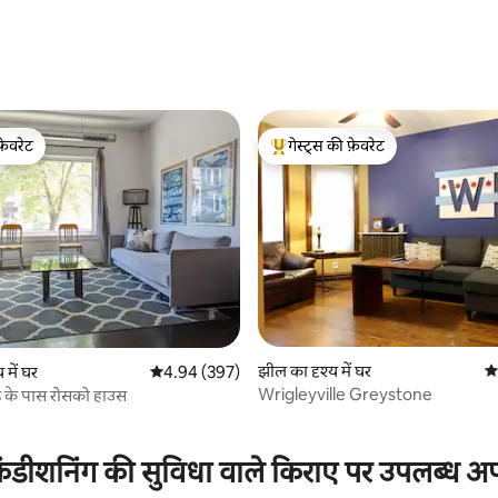
 समीक्षाएँ
फ़ेवरेट
गेस्ट्स की फ़ेवरेट
फ़ेवरेट
गेस्ट्स का टॉप फ़ेवरेट
 समीक्षाएँ
झील का दृश्य में घर
औस
 में घर
औसत रेटिंग 5 में से 4.94, 397 समीक्षाएँ
4.94 (397)
Wrigleyville Greystone
ड के पास रोसको हाउस
ंडीशनिंग की सुविधा वाले किराए पर उपलब्ध अपार