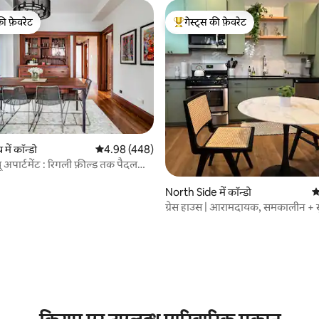
की फ़ेवरेट
गेस्ट्स की फ़ेवरेट
टॉप फ़ेवरेट
गेस्ट्स का टॉप फ़ेवरेट
 समीक्षाएँ
में कॉन्डो
औसत रेटिंग 5 में से 4.98, 448 समीक्षाएँ
4.98 (448)
यू अपार्टमेंट : रिगली फ़ील्ड तक पैदल
North Side में कॉन्डो
औ
ग्रेस हाउस | आरामदायक, समकालीन +
2 - BR