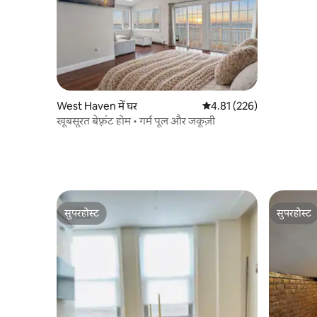
West Haven में घर
औसत रेटिंग 5 में से 4.81, 226
4.81 (226)
खूबसूरत बेफ़्रंट होम • गर्म पूल और जकूज़ी
सुपरहोस्ट
सुपरहोस्ट
सुपरहोस्ट
सुपरहोस्ट