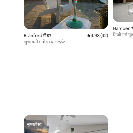
Hamden मे
निजी गर्म 
Branford में घर
औसत रेटिंग 5 में से 4.93, 42
4.93 (42)
लुभावनी मनोरम वाटरफ़्रंट
सुपरहोस्ट
सुपरहोस्ट