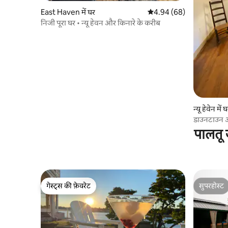
East Haven में घर
औसत रेटिंग 5 में से 4.94, 68
4.94 (68)
निजी पूरा घर • न्यू हेवन और किनारे के करीब
न्यू हेवेन में 
डाउनटाउन और
पालतू 
गेस्ट्स की फ़ेवरेट
सुपरहोस्ट
गेस्ट्स की फ़ेवरेट
सुपरहोस्ट