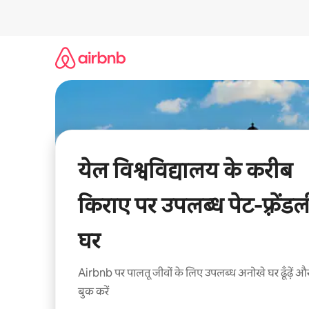
इसे
छोड़कर
सीधा
कॉन्टेंट
पर
जाएँ
येल विश्वविद्यालय के करीब
किराए पर उपलब्ध पेट-फ़्रेंडल
घर
Airbnb पर पालतू जीवों के लिए उपलब्ध अनोखे घर ढूँढ़ें औ
बुक करें