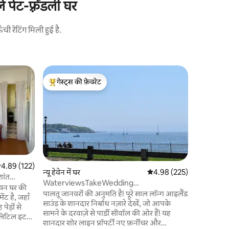
पेट-फ़्रेंडली घर
 रेटिंग मिली हुई है.
मिल्फोर्ड में
गेस्ट्स की फ़ेवरेट
गेस्ट्स
ARLO - शरा
गेस्ट्स का टॉप फ़ेवरेट
गेस्ट्स का
नए सिरे से
ARLO आपके
का एक सहज 
की भठ्ठी और
दूरी, जबकि
एक विचारश
लिविंग रूम 
सत रेटिंग 5 में से 4.89, 122 समीक्षाएँ
4.89 (122)
खाना पकाएँ,
न्यू हेवेन में घर
औसत रेटिंग 5 में से 4.98, 22
4.98 (225)
के साथ इनडोर/
शांत
WaterviewsTakeWedding
स्थल के लि
ियन घर की
pics,CollegeTours Yale&Beach
पालतू जानवरों की अनुमति है! पूरे साल लॉन्ग आइलैंड
Fairfield U & 
ंट है, जहाँ
साउंड के शानदार निर्बाध नज़ारे देखें, जो आपके
लिए -0.2 म
ेड़ों से
सामने के दरवाज़े से पार्डी सीवॉल की ओर हैं! यह
र लिटिल इटली
शानदार शोर लाइन प्रॉपर्टी नए फ़र्नीचर और
नटाउन न्यू