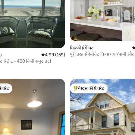
मिल्फोर्ड में घर
औ
पूरी तरह से रेनोवेट किया गया/पानी और
घर
औसत रेटिंग 5 में से 4.99, 159 समीक्षाएँ
4.99 (159)
पैदल दूरी/बाड़ से घिरा हुआ आँगन!
रंट रिट्रीट - 400 निजी समुद्र तट!
 समीक्षाएँ
फ़ेवरेट
गेस्ट्स की फ़ेवरेट
फ़ेवरेट
गेस्ट्स का टॉप फ़ेवरेट