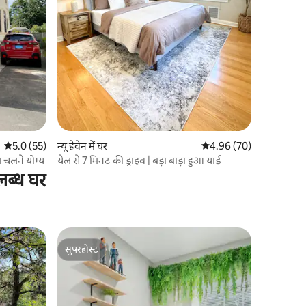
औसत रेटिंग 5 में से 5.0, 55 समीक्षाएँ
5.0 (55)
न्यू हेवेन में घर
औसत रेटिंग 5 में से 4.96, 7
4.96 (70)
 चलने योग्य
येल से 7 मिनट की ड्राइव | बड़ा बाड़ा हुआ यार्ड
लब्ध घर
सुपरहोस्ट
सुपरहोस्ट