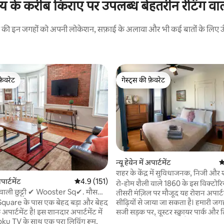
लय के करीब किराए पर उपलब्ध बेहतरीन रेटिंग वाले 
रने की इन जगहों को अपनी लोकेशन, सफ़ाई के अलावा और भी कई बातों के लिए ऊँची
फ़ेवरेट
गेस्ट्स की फ़ेवरेट
फ़ेवरेट
गेस्ट्स की फ़ेवरेट
न्यू हेवेन में अपार्टमेंट
औ
शहर के केंद्र में सुविधाजनक, निजी और 
अपार्टमेंट
औसत रेटिंग 5 में से 4.9, 151 समीक्षाएँ
4.9 (151)
अपार्टमेंट
रो-होम शैली वाले 1860 के इस विक्टोर
वाली छुट्टी ✔ Wooster Sq✔. मौसमी
तीसरी मंज़िल पर मौजूद यह रोशन अपार्टमे
सीढ़ियों से जाया जा सकता है। हमारी जगह प
uare के पास एक बेहद बड़ा और बेहद
सजी सड़क पर, वूस्टर स्क्वायर पार्क औ
ार्टमेंट है! इस शानदार अपार्टमेंट में
 समीक्षाएँ
के पास मौजूद है। यह येल कैंपस और डाउ
Roku TV के साथ एक पूरा लिविंग रूम,