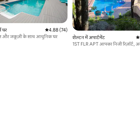
ं घर
औसत रेटिंग 5 में से 4.88, 74 समीक्षाएँ
4.88 (74)
पूल और जकूज़ी के साथ आधुनिक घर
 समीक्षाएँ
शेल्टन में अपार्टमेंट
औस
1ST FLR APT आपका निजी रिज़ॉर्ट, 
-ized!