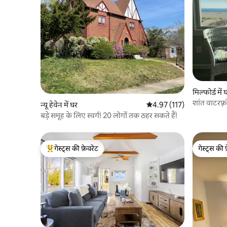
मिल्फोर्ड में 
शांत वाटरफ़्
न्यू हेवेन में घर
औसत रेटिंग 5 में से 4.97, 117
4.97 (117)
बड़े समूह के लिए स्वर्ग! 20 लोगों तक ठहर सकते हैं!
गेस्ट्स की फ़ेवरेट
गेस्ट्स की 
गेस्ट्स का टॉप फ़ेवरेट
गेस्ट्स की 