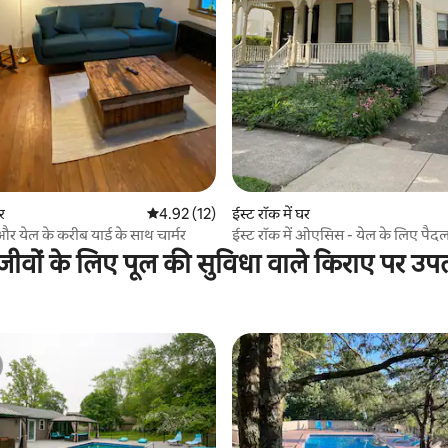
 समीक्षाएँ
घर
औसत रेटिंग 5 में से 4.92, 12 समीक्षाएँ
4.92 (12)
ईस्ट रॉक में घर
 येल के करीब यार्ड के साथ चार्मर
ईस्ट रॉक में ओएसिस - येल के लिए पैदल
जीवों के लिए पूल की सुविधा वाले किराए पर उप