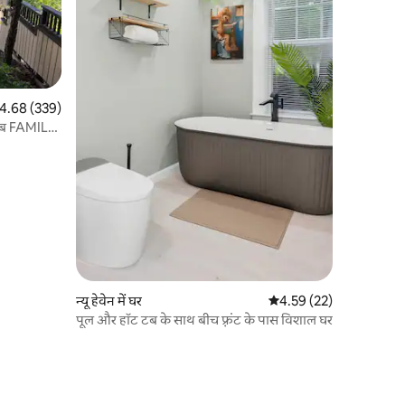
त रेटिंग 5 में से 4.68, 339 समीक्षाएँ
4.68 (339)
अब FAMILY
न्यू हेवेन में घर
औसत रेटिंग 5 में से 4.59, 2
4.59 (22)
पूल और हॉट टब के साथ बीच फ़्रंट के पास विशाल घर