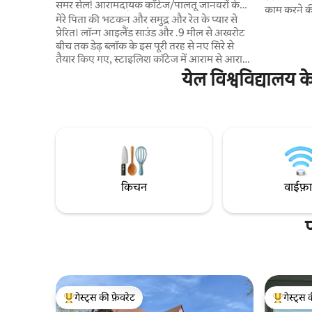
समर सेल! आरामदायक कॉटेज/पालतू जानवरों के
काम करने क
अनुकूल/बीच तक पैदल दूरी
मेरे पिता की भटकन और समुद्र और रेत के प्यार से
कॉफ़ी/अन्य 
प्रेरित। लॉन्ग आइलैंड साउंड और .9 मील से अखरोट
सुविधाओं से
बीच तक डेढ़ ब्लॉक के इस पूरी तरह से नए सिरे से
इलेक्ट्रॉनि
तैयार किए गए, स्टाइलिश कॉटेज में आराम से आराम
करना बहुत आ
करें और आराम करें - कॉफ़ी, पिज़्ज़ा, लॉबस्टर झोंपड़ी
येल विश्वविद्यालय क
समय से पहले
तक पैदल चलें! हम एक आधुनिक किचन, ब्रेकफ़ास्ट
Slow - seaso
नुक्कड़, डाइनिंग एरिया, कुदरती पत्थर की दीवार,
बार चेक - इन
पार्किंग और W/D ऑफ़र करते हैं। यह एक आकर्षक
के लिए स्वत
तटीय शहर में मौजूद है - आस - पड़ोस की शांत सैर,
लिए है!
तटीय रास्तों, बोर्डवॉक, ब्रुअरी और रेस्टोरेंट का मज़ा
लें। येल/न्यू हेवन से 15 मिनट की दूरी पर, न्यूयॉर्क
सिटी से 65 मील की दूरी पर।
किचन
वाईफ़
गेस्ट्स की फ़ेवरेट
गेस्ट्स 
गेस्ट्स का टॉप फ़ेवरेट
गेस्ट्स का 