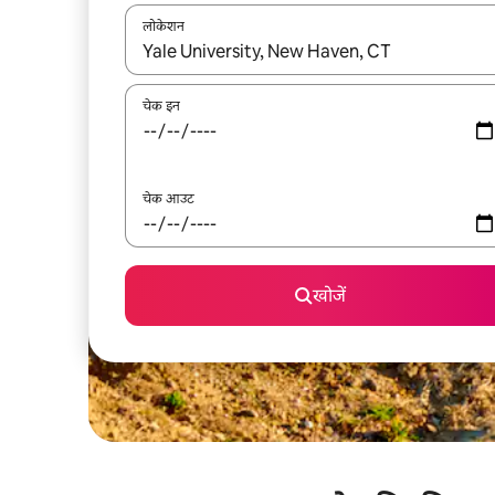
लोकेशन
नतीजों के उपलब्ध होने पर, अप और डाउन 'ऐरो की' का इस्तेमाल 
चेक इन
चेक आउट
खोजें