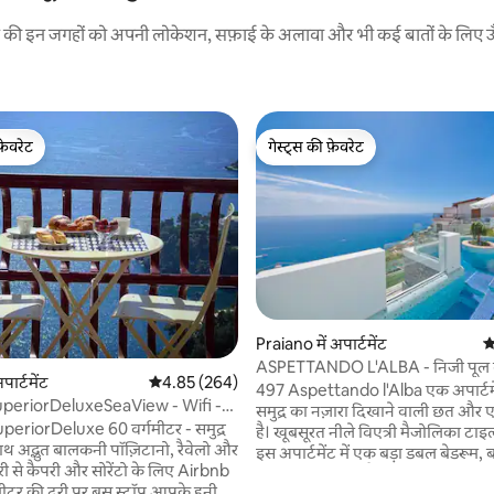
रने की इन जगहों को अपनी लोकेशन, सफ़ाई के अलावा और भी कई बातों के लिए ऊँची
फ़ेवरेट
गेस्ट्स की फ़ेवरेट
फ़ेवरेट
गेस्ट्स की फ़ेवरेट
Praiano में अपार्टमेंट
औ
 समीक्षाएँ
ASPETTANDO L'ALBA - निजी पूल 
पार्टमेंट
औसत रेटिंग 5 में से 4.85, 264 समीक्षाएँ
4.85 (264)
अपार्टमेंट
497 Aspettando l'Alba एक अपार्टमेंट
uperiorDeluxeSeaView - Wifi -
समुद्र का नज़ारा दिखाने वाली छत और 
 AirCon
है। खूबसूरत नीले विएत्री मैजोलिका टाइल
 साथ अद्भुत बालकनी पॉज़िटानो, रैवेलो और
इस अपार्टमेंट में एक बड़ा डबल बेडरूम, 
ेरी से कैपरी और सोरेंटो के लिए Airbnb
सभी सुविधाओं से लैस किचन, रोशनी से 
र की दूरी पर बस स्टॉप आपके हनीमून