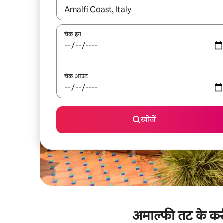
नतीजों के उपलब्ध होने पर, अप और डाउन 'ऐरो की' का इस्तेमाल 
चेक इन
चेक आउट
खोजें
अमाल्फी तट के करी