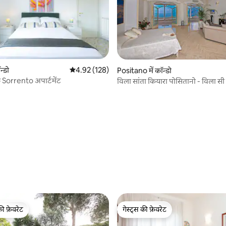
न्डो
औसत रेटिंग 5 में से 4.92, 128 समीक्षाएँ
4.92 (128)
 समीक्षाएँ
Positano में कॉन्डो
orrento अपार्टमेंट
विला सांता कियारा पोसितानो - विला सी व
की फ़ेवरेट
गेस्ट्स की फ़ेवरेट
टॉप फ़ेवरेट
गेस्ट्स की फ़ेवरेट