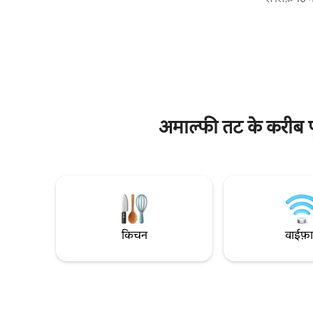
रहने के लिए बड़े-बड़े लिविंग एरिया, समुद्र के नज़ारे
के लिए ♥ बढ़िया 340 ☺ से भी ज़्यादा सकारात्मक
और भूमध्यसागरीय क्षेत्र का आरामदायक माहौल
समीक्षाएँ हम विश्वसनीयता और विश्वसनीयता के साथ
मौजूद है। ठहरने के दौरान, विला में एक पिज़्ज़ा पार्टी
मेज़बानी करते हैं। अमाल्फ़ी कोस्ट ज
का मज़ा लेना न भूलें, जिसे Chez Piè में आपके
सार्वजनिक प
मेज़बान कार्माइन ने खुद तैयार किया है, ताकि आप
का मूल्यांक
एक गर्मजोश शाम बिताते हुए इटली के सादे स्वादों का
खूबसूरत जगह
आनंद ले सकें।
नहीं। मुफ़्त
अमाल्फी तट के करीब प
किचन
वाईफ़