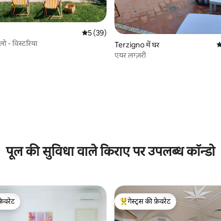
औसत रेटिंग 5 में से 5, 39 समीक्षाएँ
5 (39)
लो - विस्टरिया
Terzigno में घर
औ
एयर लग्ज़री
 समीक्षाएँ
पूल की सुविधा वाले किराए पर उपलब्ध कॉन्डो
फ़ेवरेट
गेस्ट्स की फ़ेवरेट
फ़ेवरेट
गेस्ट्स का टॉप फ़ेवरेट