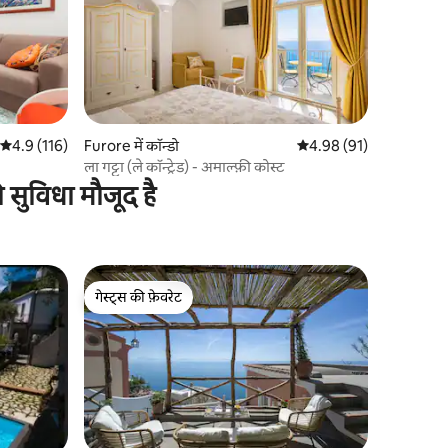
औसत रेटिंग 5 में से 4.9, 116 समीक्षाएँ
4.9 (116)
Furore में कॉन्डो
औसत रेटिंग 5 में से 4.98, 9
4.98 (91)
ला गट्टा (ले कॉन्ट्रेड) - अमाल्फ़ी कोस्ट
ी सुविधा मौजूद है
गेस्ट्स की फ़ेवरेट
गेस्ट्स की फ़ेवरेट