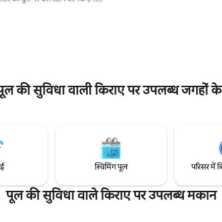
लिविंग रूम और समुद्र के नज़ारों वाले प
छत है। यह 2 से 4 लोगों के लिए आदर्श है
के ऐतिहासिक हिस्से में, एक शांत और प्
ाने वाले यात्री
सेटिंग में स्थित है। समुद्र और पहाड़ों के ब
रिवहन से कनेक्शन के लिए इस स्थिति
देवताओं का अद्भुत पथ और प्राया बीच है।
न करते हैं। यह जगह अमाल्फ़ी की सबसे
 में है। सुविधाजनक पहुँच, कोई सीढ़ियाँ
 वाईफ़ाई। हर कमरे में AC
ूल की सुविधा वाली किराए पर उपलब्ध जगहों के 
ाई
स्विमिंग पूल
परिसर में ब
पूल की सुविधा वाले किराए पर उपलब्ध मकान