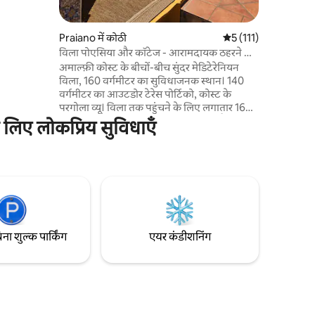
ूल के साथ एक
 और प्रियानो
रामाणिक
Praiano में कोठी
औसत रेटिंग 5 में से 5, 11
5 (111)
ीच, पास में ही
विला पोएसिया और कॉटेज - आरामदायक ठहरने का
अनुभव
अमाल्फ़ी कोस्ट के बीचों-बीच सुंदर मेडिटेरेनियन
विला, 160 वर्गमीटर का सुविधाजनक स्थान। 140
वर्गमीटर का आउटडोर टेरेस पोर्टिको, कोस्ट के
परगोला व्यू। विला तक पहुंचने के लिए लगातार 160
कदम नहीं हैं, वे संकीर्ण गलियों द्वारा बाधित हैं। आने
लिए लोकप्रिय सुविधाएँ
और जाने के दौरान आपका सामान उठाने के लिए
मुफ़्त कुली सेवा। निजी पूल, हर कमरे में एयर
कंडीशनर, सुपरमार्केट, रेस्टोरेंट, टेक अवे, बस स्टॉप,
बीच और पोसिटानो के करीब। आपके ठहरने के
दौरान, हम हमेशा उपलब्ध रहेंगे। अनुरोध पर सशुल्क
पार्किंग
िना शुल्क पार्किंग
एयर कंडीशनिंग