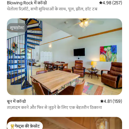
Blowing Rock में कॉन्डो
औसत रेटिंग 5 में स
4.98 (257)
चेतोला रिज़ॉर्ट, सभी सुविधाओं के साथ, पूल, झील, हॉट टब
सुपरहोस्ट
सुपरहोस्ट
बून में कॉन्डो
औसत रेटिंग 5 में स
4.81 (159)
ताज़ादम करने और फिर से जुड़ने के लिए एक बेहतरीन ठिकाना
गेस्ट्स की फ़ेवरेट