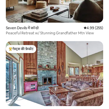
Seven Devils में कॉन्डो
औसत रेटिंग 5 में स
4.99 (255)
Peaceful Retreat w/ Stunning Grandfather Mtn View
गेस्ट्स की फ़ेवरेट
गेस्ट्स का टॉप फ़ेवरेट