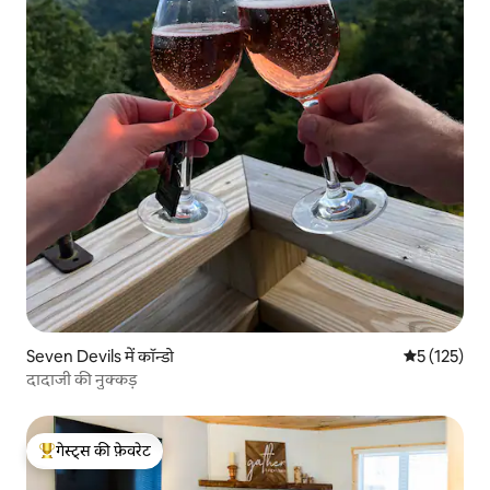
Seven Devils में कॉन्डो
औसत रेटिंग 5 म
5 (125)
दादाजी की नुक्कड़
गेस्ट्स की फ़ेवरेट
गेस्ट्स का टॉप फ़ेवरेट