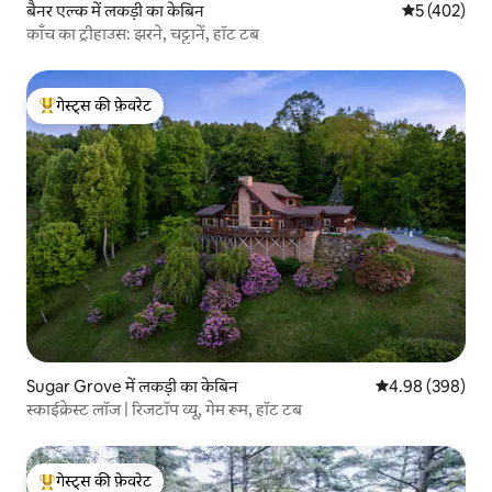
बैनर एल्क में लकड़ी का केबिन
औसत रेटिंग 5 मे
5 (402)
काँच का ट्रीहाउस: झरने, चट्टानें, हॉट टब
गेस्ट्स की फ़ेवरेट
गेस्ट्स का टॉप फ़ेवरेट
Sugar Grove में लकड़ी का केबिन
औसत रेटिंग 5 में स
4.98 (398)
स्काईक्रेस्ट लॉज | रिजटॉप व्यू, गेम रूम, हॉट टब
गेस्ट्स की फ़ेवरेट