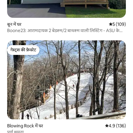
बून में घर
औसत रेटिंग 5 मे
5 (109)
Boone23: आरामदायक 2 बेडरूम/2 बाथरूम वाली लिस्टिंग - ASU के
करीब
गेस्ट्स की फ़ेवरेट
गेस्ट्स की फ़ेवरेट
Blowing Rock में घर
औसत रेटिंग 5 में 
4.9 (136)
पूर्ण क्षमता