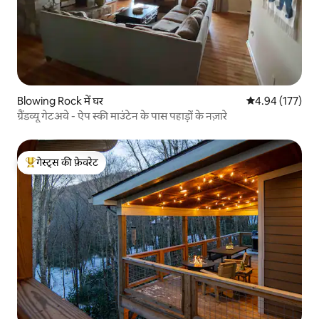
Blowing Rock में घर
औसत रेटिंग 5 में स
4.94 (177)
ग्रैंडव्यू गेटअवे - ऐप स्की माउंटेन के पास पहाड़ों के नज़ारे
गेस्ट्स की फ़ेवरेट
गेस्ट्स का टॉप फ़ेवरेट