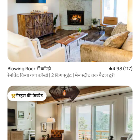
Blowing Rock में कॉन्डो
औसत रेटिंग 5 में स
4.98 (117)
रेनोवेट किया गया कॉन्डो | 2 किंग सुईट | मेन स्ट्रीट तक पैदल दूरी
गेस्ट्स की फ़ेवरेट
गेस्ट्स का टॉप फ़ेवरेट