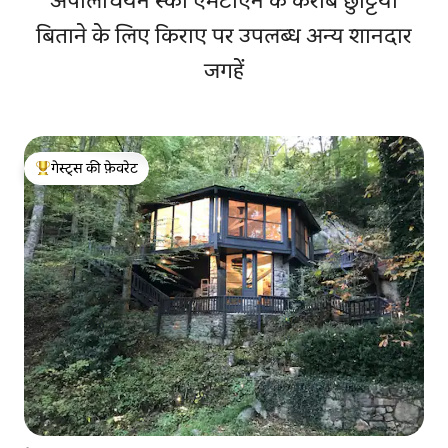
अपालेचियन स्की एमटीएन के करीब छुट्टियाँ
बिताने के लिए किराए पर उपलब्ध अन्य शानदार
जगहें
गेस्ट्स की फ़ेवरेट
गेस्ट्स का टॉप फ़ेवरेट