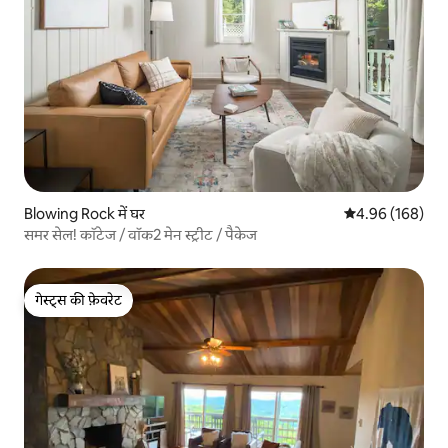
Blowing Rock में घर
औसत रेटिंग 5 में स
4.96 (168)
समर सेल! कॉटेज / वॉक2 मेन स्ट्रीट / पैकेज
गेस्ट्स की फ़ेवरेट
गेस्ट्स की फ़ेवरेट