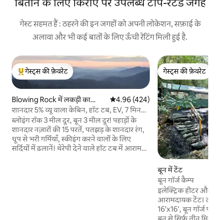
बिताने के लिए किराए पर उपलब्ध टॉप-रेटेड जगहें
गेस्ट सहमत हैं : ठहरने की इन जगहों को अपनी लोकेशन, सफ़ाई के
अलावा और भी कई बातों के लिए ऊँची रेटिंग मिली हुई है.
गेस्ट्स की फ़ेवरेट
गेस्ट्स की फ़ेवरेट
गेस्ट्स का टॉप फ़ेवरेट
गेस्ट्स की फ़ेवरेट
Blowing Rock में लकड़ी का
औसत रेटिंग 5 में से 4.96, 424 समीक्षाएँ
4.96 (424)
केबिन
शानदार 5% व्यू वाला केबिन, हॉट टब, EV, 7 मिनट
दूर बून/बीआर
ब्लोइंग रॉक 3 मील दूर, बून 3 मील दूर! पहाड़ों के
शानदार नज़ारों की 15 परतें, पतझड़ के शानदार रंग,
धूप से भरी गर्मियाँ, स्कीइंग करने वालों के लिए
सर्दियों में ढलानें। थेरेपी देने वाले हॉट टब में आराम
करें, फ़ायर पिट पर स्मोर्स का मज़ा लें और पूरी तरह
सुसज्जित किचन का इस्तेमाल करें। पूरे घर में पानी का
बून में टेंट
फ़िल्ट्रेशन। पहाड़ों का शुद्ध फ़िल्टर किया हुआ पानी
बून गॉर्ज कैम्प
पिएँ! एलर्जी-मुक्त घर, पालतू जीव नहीं! केबिन निजी
इलेक्ट्रिक हीटर और ए
है, जो हाइकिंग ट्रेल, ज़िप लाइन, रिवर राफ़्टिंग,
आरामदायक टेंट। दो मंज
फ़िशिंग, झरनों और अंगूर के बागों के पास मौजूद है।
16'x16', बून गॉर्ज पार
ट्वीट्सी रेलरोड और मनमोहक ब्लू रिज पार्कवे कुछ ही
बून से सिर्फ़ तीन मिनट