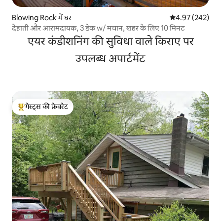
Blowing Rock में घर
औसत रेटिंग 5 में स
4.97 (242)
देहाती और आरामदायक, 3 डेक w/ मचान, शहर के लिए 10 मिनट
एयर कंडीशनिंग की सुविधा वाले किराए पर
उपलब्ध अपार्टमेंट
गेस्ट्स की फ़ेवरेट
गेस्ट्स का टॉप फ़ेवरेट