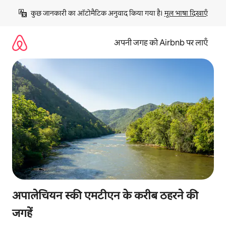
इसे
कुछ जानकारी का ऑटोमैटिक अनुवाद किया गया है। 
मूल भाषा दिखाएँ
छोड़कर
सीधा
कॉन्टेंट
अपनी जगह को Airbnb पर लाएँ
पर
जाएँ
अपालेचियन स्की एमटीएन के करीब ठहरने की
जगहें