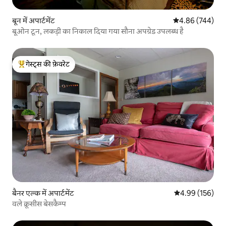
बून में अपार्टमेंट
औसत रेटिंग 5 में स
4.86 (744)
बूओन टून, लकड़ी का निकाल दिया गया सौना अपग्रेड उपलब्ध है
गेस्ट्स की फ़ेवरेट
गेस्ट्स का टॉप फ़ेवरेट
बैनर एल्क में अपार्टमेंट
औसत रेटिंग 5 में स
4.99 (156)
वले क्रूसीस बेसकैम्प