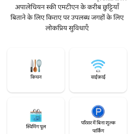
मिनटों की ड्राइव की दूरी पर हैं
दूर। ऐप स्की माउंटेन, 
अपालेचियन स्की एमटीएन के करीब छुट्टियाँ
जगहों से कुछ ही मिनट 
बिताने के लिए किराए पर उपलब्ध जगहों के लिए
ही पोर्ट-ए-जॉन है। जब
गर्म पानी के बेसिन क
लोकप्रिय सुविधाएँ
रिक्रिएशन सेंटर है। फ़
पिकनिक की जगह, जला
और बिजली की सुविधा 
और घर पर बने दालचीनी
किचन
वाईफ़ाई
परिसर में बिना शुल्क
स्विमिंग पूल
पार्किंग