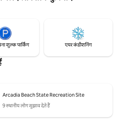
पर देते हैं और पार्टियों या इवेंट की इजाज़त नहीं देते।
ट और पूरी
मेहमान शांत समय और रात के आसमान (रात 10 बजे
 चाहे आप
से सुबह 7 बजे तक) और अच्छे पड़ोसी नीतियों का
े हों या टब
पालन करते हैं।
तरीन फ़ॉरेस्ट
िना शुल्क पार्किंग
एयर कंडीशनिंग
ं
Arcadia Beach State Recreation Site
9 स्थानीय लोग सुझाव देते हैं