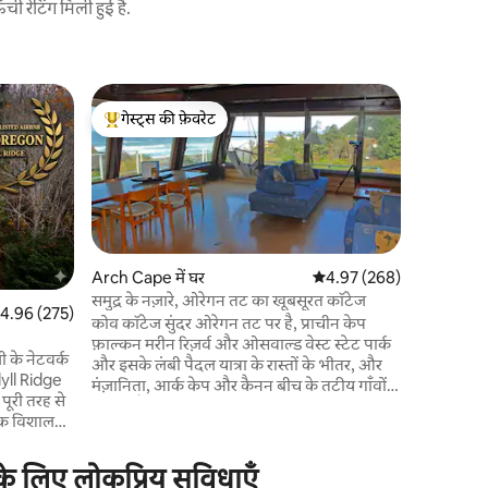
 रेटिंग मिली हुई है.
Arch Cape
गेस्ट्स की फ़ेवरेट
गेस्ट्स
सड़क का अं
गेस्ट्स का टॉप फ़ेवरेट
गेस्ट्स का
एंड ऑफ़ द 
प्रशांत मह
स्थित है, ज
जंगली पहाड़ि
दशक के अंत
बाथरूम केब
वॉशर/ड्राय
Arch Cape में घर
औसत रेटिंग 5 में से 4.97, 268
4.97 (268)
आश्चर्यजनक
समुद्र के नज़ारे, ओरेगन तट का खूबसूरत कॉटेज
त रेटिंग 5 में से 4.96, 275 समीक्षाएँ
4.96 (275)
उपस्थिति की
कोव कॉटेज सुंदर ओरेगन तट पर है, प्राचीन केप
प्रति रात $
फ़ाल्कन मरीन रिज़र्व और ओसवाल्ड वेस्ट स्टेट पार्क
 के नेटवर्क
जाता है, प्र
और इसके लंबी पैदल यात्रा के रास्तों के भीतर, और
Idyll Ridge
नहीं।
मंज़ानिता, आर्क केप और कैनन बीच के तटीय गाँवों
 पूरी तरह से
के पास है। एक खूबसूरत और बेदाग साफ़ - सुथरे
 एक विशाल
कॉटेज में समुद्र के मनोरम नज़ारे का मज़ा लें, जो बीच
पूरी शांति का
से सिर्फ़ दो मिनट की पैदल दूरी पर है। हम ज़्यादा - से
ी शांति पाई
- ज़्यादा 4 वयस्क मेहमानों और दो बच्चों को किराए
के लिए लोकप्रिय सुविधाएँ
 लिए किचन,