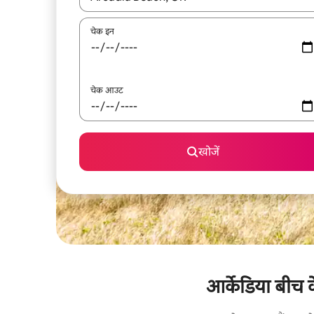
चेक इन
चेक आउट
खोजें
आर्केडिया बीच क