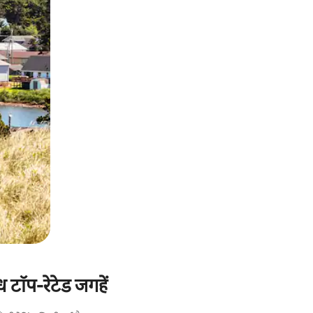
 टॉप-रेटेड जगहें