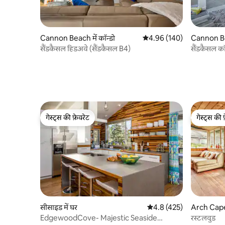
Cannon Beach में कॉन्डो
औसत रेटिंग 5 में से 4.96, 140
4.96 (140)
Cannon Bea
सैंडकैसल हिडअवे (सैंडकैसल B4)
सैंडकैसल कॉ
गेस्ट्स की फ़ेवरेट
गेस्ट्स की 
गेस्ट्स की फ़ेवरेट
गेस्ट्स की 
सीसाइड में घर
औसत रेटिंग 5 में से 4.8, 425
4.8 (425)
Arch Cape 
EdgewoodCove- Majestic Seaside
रस्टलवुड