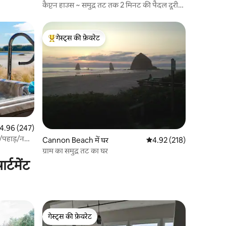
कैप्टन हाउस ~ समुद्र तट तक 2 मिनट की पैदल दूरी
पर अद्भुत दृश्य
गेस्ट्स की फ़ेवरेट
गेस्ट्स का टॉप फ़ेवरेट
त रेटिंग 5 में से 4.96, 247 समीक्षाएँ
4.96 (247)
े/पहाड़/नदी
Cannon Beach में घर
औसत रेटिंग 5 में से 4.92, 21
4.92 (218)
ग्राम का समुद्र तट का घर
्टमेंट
गेस्ट्स की फ़ेवरेट
गेस्ट्स की फ़ेवरेट