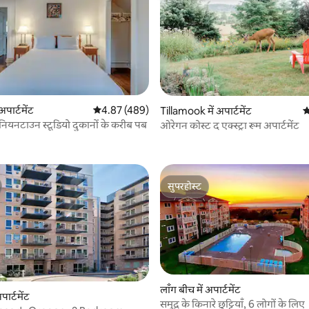
अपार्टमेंट
औसत रेटिंग 5 में से 4.87, 489 समीक्षाएँ
4.87 (489)
Tillamook में अपार्टमेंट
औ
नियनटाउन स्टूडियो दुकानों के करीब पब
ओरेगन कोस्ट द एक्स्ट्रा रूम अपार्टमेंट
 समीक्षाएँ
सुपरहोस्ट
सुपरहोस्ट
लाँग बीच में अपार्टमेंट
पार्टमेंट
समुद्र के किनारे छुट्टियाँ, 6 लोगों के लिए