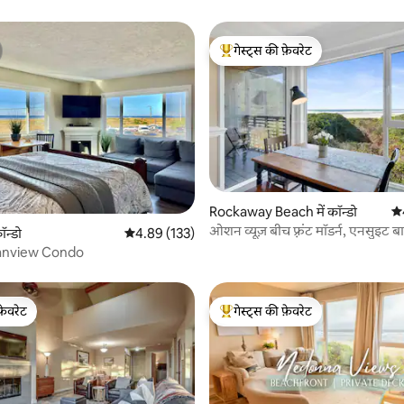
गेस्ट्स की फ़ेवरेट
गेस्ट्स का टॉप फ़ेवरेट
 समीक्षाएँ
Rockaway Beach में कॉन्डो
औस
ओशन व्यूज़ बीच फ़्रंट मॉडर्न, एनसुइट ब
ॉन्डो
औसत रेटिंग 5 में से 4.89, 133 समीक्षाएँ
4.89 (133)
anview Condo
फ़ेवरेट
गेस्ट्स की फ़ेवरेट
फ़ेवरेट
गेस्ट्स का टॉप फ़ेवरेट