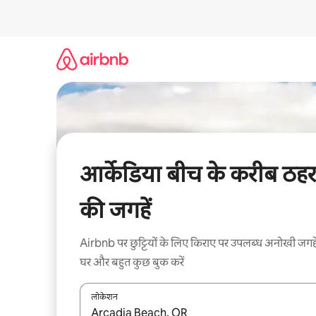
इसे
छोड़कर
सीधा
कॉन्टेंट
पर
जाएँ
आर्केडिया बीच के करीब ठहर
की जगहें
Airbnb पर छुट्टियों के लिए किराए पर उपलब्ध अनोखी जगहे
घर और बहुत कुछ बुक करें
लोकेशन
नतीजों के उपलब्ध होने पर, अप और डाउन 'ऐरो की' का इस्तेमाल 