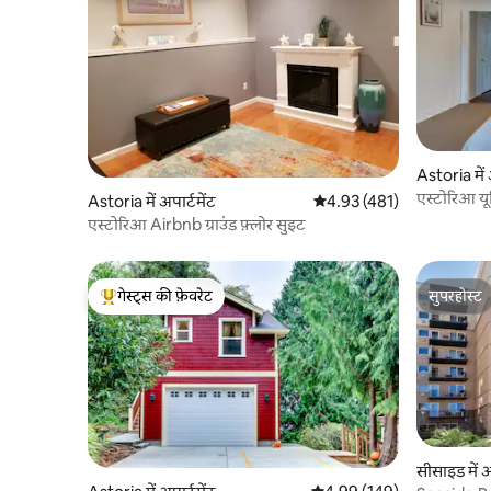
Astoria में 
एस्टोरिआ यू
Astoria में अपार्टमेंट
औसत रेटिंग 5 में से 4.93, 481
4.93 (481)
एस्टोरिआ Airbnb ग्राउंड फ़्लोर सुइट
गेस्ट्स की फ़ेवरेट
सुपरहोस्ट
गेस्ट्स का टॉप फ़ेवरेट
सुपरहोस्ट
सीसाइड में अ