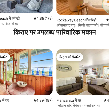
 समीक्षाएँ
ch में कॉन्डो
औसत रेटिंग 5 में से 4.86, 173 समीक्षाएँ
4.86 (173)
Rockaway Beach में कॉन्डो
औस
न्डो अटारी घर
ओशनफ़्रंट व्यू! | निजी बालकनी | बीचफ़्र
किराए पर उपलब्ध पारिवारिक मकान
फ़ेवरेट
गेस्ट्स की फ़ेवरेट
फ़ेवरेट
गेस्ट्स की फ़ेवरेट
 समीक्षाएँ
में घर
औसत रेटिंग 5 में से 4.89, 187 समीक्षाएँ
4.89 (187)
Manzanita में घर
औसत
4
लिटिल बीच केबिन - मंज़ानिता या