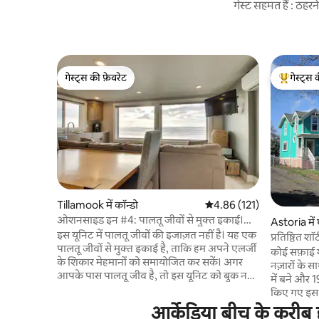
गेस्ट सहमत हैं : ठह
गेस्ट्स की फ़ेवरेट
गेस्ट्स 
गेस्ट्स की फ़ेवरेट
गेस्ट्स का 
Tillamook में कॉन्डो
औसत रेटिंग 5 में से 4.86, 121
4.86 (121)
ओशनसाइड इन #4: पालतू जीवों से मुक्त इकाई।
Astoria में
पालतू जीवों को लाने की इजाज़त नहीं है।
इस यूनिट में पालतू जीवों की इजाज़त नहीं है। यह एक
प्रतिष्ठित शॉ
पालतू जीवों से मुक्त इकाई है, ताकि हम अपने एलर्जी
कोई सफ़ाई शु
के शिकार मेहमानों को समायोजित कर सकें। अगर
नज़ारों के 
आपके पास पालतू जीव है, तो इस यूनिट को बुक न
में बने और 1
करें। हाल ही में अपडेट किया गया 1 - बेडरूम वाला
किए गए इस व
ओशनफ़्रंट कॉन्डो, जिसमें 4 मेहमान सो रहे हैं और
आधुनिक सुविधाएँ मौजू
आर्केडिया बीच के करीब छ
समुद्र तट का सीधा नज़ारा देख रहे हैं। सुविधाओं में