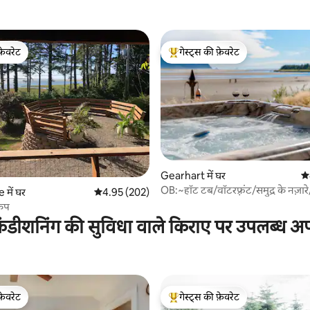
फ़ेवरेट
गेस्ट्स की फ़ेवरेट
फ़ेवरेट
गेस्ट्स का टॉप फ़ेवरेट
Gearhart में घर
औस
OB:~हॉट टब/वॉटरफ़्रंट/समुद्र के नज़ार
 समीक्षाएँ
में घर
औसत रेटिंग 5 में से 4.95, 202 समीक्षाएँ
4.95 (202)
का नज़ारा~कुत्ता
केप
ंडीशनिंग की सुविधा वाले किराए पर उपलब्ध अपार
फ़ेवरेट
गेस्ट्स की फ़ेवरेट
फ़ेवरेट
गेस्ट्स का टॉप फ़ेवरेट