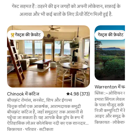
गेस्ट सहमत हैं : ठहरने की इन जगहों को अपनी लोकेशन, सफ़ाई के
अलावा और भी कई बातों के लिए ऊँची रेटिंग मिली हुई है.
गेस्ट्स की फ़ेवरेट
गेस्ट्स की फ़ेवरेट
गेस्ट्स का टॉप फ़ेवरेट
गेस्ट्स की फ़ेवरेट
Warrenton में घर
ब्लिस :~ओशियन व्यू/
Chinook में कॉटेज
औसत रेटिंग 5 में से 4.98, 373 समीक्षाएँ
4.98 (373)
सामग्री~कुत्ता
हमारा सिंगल लेवल वाला
बीचफ़्रंट रोमांस, सनसेट, शिप और ईगल्स
के पास मौजूद सर्फ़ पाइन
चिनूक शोर्स एक आकर्षक, आरामदायक समुद्री
निजी कम्युनिटी में रेत 
बीचफ़्रंट कॉटेज है, जहाँ समुद्रतट तक आसानी से
आइए और समुद्र के मनमो
पहुँचा जा सकता है। यह आपके बैक ड्रॉप के रूप में
Sunset Bliss का स्व
किफ़ायत
·
लोकेशन
·
ब
ऐतिहासिक लोअर कोलंबिया नदी का एक शानदार
पारिवारिक मेल-मिलाप 
सामने की पंक्ति का दृश्य पेश करता है। खिड़कियों
किफ़ायत
·
परिवार
·
सटीकता