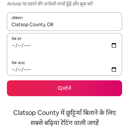
Airbnb पर ठहरने की अनोखी जगहें ढूँढ़ें और बुक करें
लोकेशन
नतीजों के उपलब्ध होने पर, अप और डाउन 'ऐरो की' का इस्तेमाल करके नेविगेट करें
चेक इन
चेक आउट
खोजें
Clatsop County में छुट्टियाँ बिताने के लिए
सबसे बढ़िया रेटिंग वाली जगहें