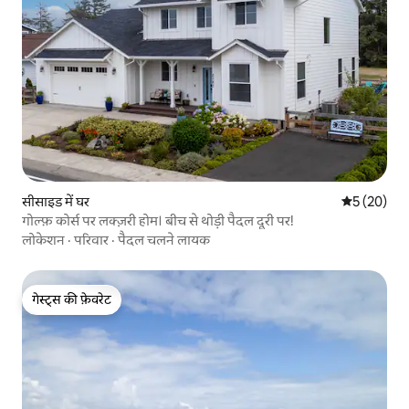
सीसाइड में घर
औसत रेटिंग 5 
5 (20)
गोल्फ़ कोर्स पर लक्ज़री होम। बीच से थोड़ी पैदल दूरी पर!
लोकेशन
·
परिवार
·
पैदल चलने लायक
गेस्ट्स की फ़ेवरेट
गेस्ट्स की फ़ेवरेट