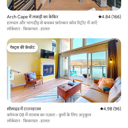
Arch Cape में लकड़ी का केबिन
औसत रेटिंग 5 में स
4.84 (166)
हलचल और भागदौड़ से बचकर फ़ॉल्कन कोव रिट्रीट में जाएँ
लोकेशन
·
किफ़ायत
·
हालत
गेस्ट्स की फ़ेवरेट
गेस्ट्स की फ़ेवरेट
सीसाइड में टाउनहाउस
औसत रेटिंग 5 में 
4.98 (96)
कॉमन्स 08 में तालाब का नज़ारा - कुत्तों के लिए अनुकूल
लोकेशन
·
किफ़ायत
·
हालत