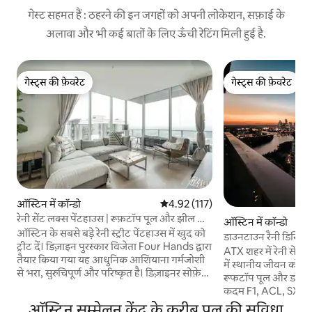
गेस्ट सहमत हैं : ठहरने की इन जगहों को अपनी लोकेशन, सफ़ाई के
अलावा और भी कई बातों के लिए ऊँची रेटिंग मिली हुई है.
गेस्ट्स की फ़ेवरेट
गेस्ट्स की फ़ेवरेट
गेस्ट्स की फ़ेवरेट
गेस्ट्स की फ़ेवरेट
ऑस्टिन में कॉन्डो
औसत रेटिंग 5 में से 4.92, 117 समीक्षाएँ
4.92 (117)
रेनी सेंट लक्स पेंटहाउस | रूफ़टॉप पूल और झील का
ऑस्टिन में कॉन्डो
नज़ारा
ऑस्टिन के सबसे बड़े रेनी स्ट्रीट पेंटहाउस में खुद को
डाउनटाउन रैनी डिस्ट्रिक
ट्रीट दें। डिज़ाइन पुरस्कार विजेता Four Hands द्वारा
ATX शहर में रेनी सेंट 
तैयार किया गया यह आधुनिक आशियाना गर्मजोशी
में स्थानीय जीवन को गले लगाओ!
से भरा, सुरुचिपूर्ण और परिष्कृत है। डिज़ाइनर सोफ़े
रूफटॉप पूल और डॉग पार्
पर आराम करें, निजी बालकनी में कॉफ़ी का मज़ा लें
कदम F1, ACL, SXSW, क
और ऑस्टिन के ई वाइल्डमैन की ओरिजिनल
और संग्रहालयों तक✔ त्
ऑस्टिन सम्मेलन केंद्र के करीब पूल की सुविधा