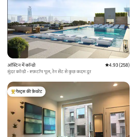
ऑस्टिन में कॉन्डो
औसत रेटिंग 5 में स
4.93 (258)
सुंदर कॉन्डो - रूफ़टॉप पूल, रेन सेंट से कुछ कदम दूर
गेस्ट्स की फ़ेवरेट
गेस्ट्स का टॉप फ़ेवरेट