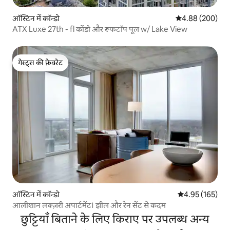
ऑस्टिन में कॉन्डो
औसत रेटिंग 5 में स
4.88 (200)
ATX Luxe 27th - fl कोंडो और रूफटॉप पूल w/ Lake View
गेस्ट्स की फ़ेवरेट
गेस्ट्स की फ़ेवरेट
ऑस्टिन में कॉन्डो
औसत रेटिंग 5 में स
4.95 (165)
आलीशान लक्ज़री अपार्टमेंट। झील और रेन सेंट से कदम
छुट्टियाँ बिताने के लिए किराए पर उपलब्ध अन्य