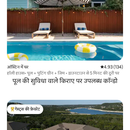
ऑस्टिन में घर
औसत रेटिंग 5 में स
4.93 (134)
हॉली हाउस• पूल + पुटिंग ग्रीन + जिम • डाउनटाउन से 5 मिनट की दूरी पर
पूल की सुविधा वाले किराए पर उपलब्ध कॉन्डो
गेस्ट्स की फ़ेवरेट
गेस्ट्स का टॉप फ़ेवरेट