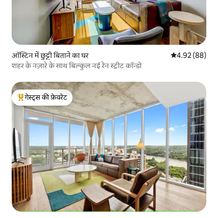
ऑस्टिन में छुट्टी बिताने का घर
औसत रेटिंग 5 में 
4.92 (88)
शहर के नज़ारे के साथ बिल्कुल नई रेन स्ट्रीट कॉन्डो
गेस्ट्स की फ़ेवरेट
गेस्ट्स का टॉप फ़ेवरेट