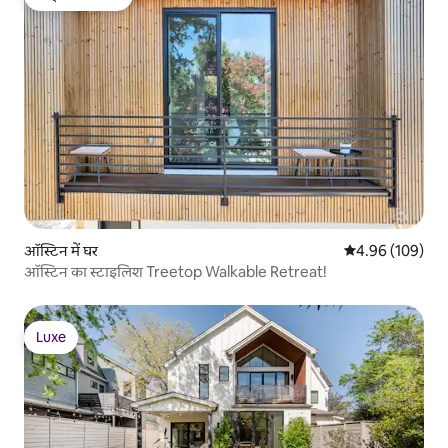
गेस्ट्स की फ़ेवरेट
ऑस्टिन में घर
औसत रेटिंग 5 में स
4.96 (109)
ऑस्टिन का स्टाइलिश Treetop Walkable Retreat!
Luxe
Luxe