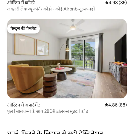
ऑस्टिन में कॉन्डो
औसत रेटिंग 5 में 
4.98 (85)
लक्ज़री लेक व्यू कॉर्नर कोंडो - कोई Airbnb शुल्क नहीं
गेस्ट्स की फ़ेवरेट
गेस्ट्स की फ़ेवरेट
ऑस्टिन में अपार्टमेंट
औसत रेटिंग 5 में 
4.86 (88)
पूल | बालकनी के साथ 2BDR डीलक्स सुइट | कोड
घूमने-फिरने के लिहाज़ से सही डेस्टिनेशन