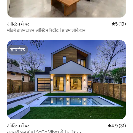
ऑस्टिन में घर
औसत रेटिंग 5 
5 (19)
मॉडर्न डाउनटाउन ऑस्टिन रिट्रीट | प्राइम लोकेशन
सुपरहोस्ट
सुपरहोस्ट
ऑस्टिन में घर
औसत रेटिंग 5 मे
4.9 (31)
लक्ज़री पूल होम | SoCo Vibes से 1 ब्लॉक दूर