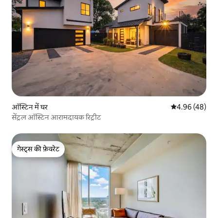
ऑस्टिन में घर
औसत रेटिंग 5 में 
4.96 (48)
सेंट्रल ऑस्टिन आरामदायक रिट्रीट
गेस्ट्स की फ़ेवरेट
गेस्ट्स की फ़ेवरेट