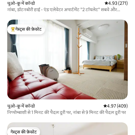
चुओ-कू में कॉन्डो
औसत रेटिंग 5 में स
4.93 (271)
नांबा, डॉटनबोरी हाई - एंड एलेवेटर अपार्टमेंट "2 टॉयलेट" सबवे और
कुरोमोन मार्केट से 1 मिनट की पैदल दूरी पर 3 मिनट और शिनसाइबाशी 5
मिनट,
गेस्ट्स की फ़ेवरेट
गेस्ट्स का टॉप फ़ेवरेट
चुओ-कू में कॉन्डो
औसत रेटिंग 5 में स
4.97 (409)
निप्पोम्बाशी से 1 मिनट की पैदल दूरी पर, नांबा से 9 मिनट की पैदल दूरी पर
गेस्ट्स की फ़ेवरेट