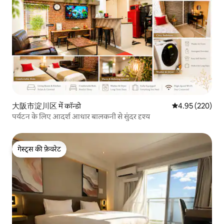
大阪市淀川区 में कॉन्डो
औसत रेटिंग 5 में स
4.95 (220)
पर्यटन के लिए आदर्श आधार बालकनी से सुंदर दृश्य
गेस्ट्स की फ़ेवरेट
गेस्ट्स की फ़ेवरेट