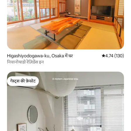
Higashiyodogawa-ku, Osaka में घर
औसत रेटिंग 5 में स
4.74 (130)
निवानोयाडो रेज़िडेंस इन
गेस्ट्स की फ़ेवरेट
गेस्ट्स की फ़ेवरेट