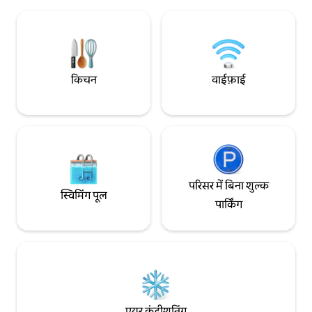
स्टाइल वॉशर/ड्रायर, एक रसोई, जहाँ आप अपना
जापानी शैली का बाथरू
खाना खुद बना सकते हैं, और एक खेलने की जगह
रूम x 2 ठहरने की एक खास जगह, जो जापानी स्वाद
शामिल है।हम पारिवारिक यात्राओं, सामूहिक ठहरने,
को आधुनिक आराम के स
व्यावसायिक यात्राओं और दूर रहकर काम करने के
क्वालिटी की लकड़ी से
लिए लंबी अवधि के ठहरने की सुविधा भी देते हैं।
जगह, नवीनतम उपकरणो
तलाश करने के लिए धन्यवाद।हम आखिरी पलों में
आपके पास एक शानदा
किचन
वाईफ़ाई
बुकिंग करने पर छूट देते हैं, इसलिए बेझिझक पूछें।
अपने दैनिक जीवन को भ
शिंकनसेन, जेआर लाइन, ओसाका मेट्रो मिडोसुजी!
बाथरूम में पारंपरिक जा
लाइन पर तीन स्टेशन पैदल दूरी के भीतर हैं, और
बाथटब (सिरेमिक बाथ) ह
[Yamoroom] कंसाई में दर्शनीय स्थलों की यात्रा के
आप शिगारकी की कोमल
लिए एकदम सही है! प्रमुख पर्यटन स्थलों तक
हैं। सबसे नज़दीकी स्टेशन हैंशिन नांबा लाइन पर
बेहतरीन ऐक्सेस और आस-पास मौजूद स्थानीय लोगों
"चिदोरिबाशी स्टेशन" ह
के पसंदीदा ढेर सारे स्वादिष्ट रेस्टोरेंट वाली एक खास
पैदल दूरी पर स्थित है। यू
जगह। ＊＊＊＊ शिन - ओसाका स्टेशन से पैदल 13
मिनट की दूरी पर है।
परिसर में बिना शुल्क
मिनट की दूरी पर (शिंकनसेन, जेआर, ओसाका मेट्रो
में नांबा स्टेशन, शिनस
स्विमिंग पूल
मिडोसुजी लाइन) हिगाशी-योडोगावा स्टेशन (JR) से
सकते हैं। आप कम संख्या 
पार्किंग
3 मिनट की पैदल दूरी पर हिगाशी-मिकुनी स्टेशन
और कोबे जा सकते हैं।
(ओसाका मेट्रो मिदोसुजी लाइन) से 8 मिनट की पैदल
दूरी पर ＊＊＊＊
एयर कंडीशनिंग