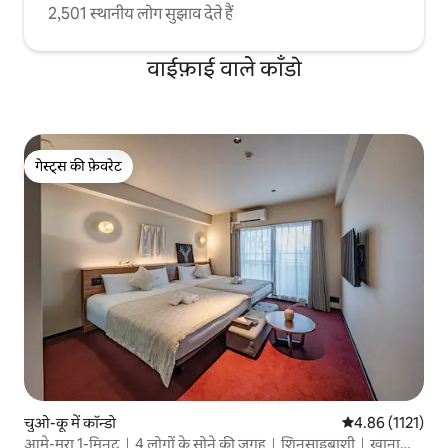
2,501 स्थानीय लोग सुझाव देते हैं
वाईफ़ाई वाले काँडो
गेस्ट्स की फ़ेवरेट
गेस्ट्स की फ़ेवरेट
चुओ-कू में कॉन्डो
औसत रेटिंग 5 में से
4.86 (1121)
आमे-मुरा 1-मिनट｜4 लोगों के सोने की जगह｜शिनसाइबाशी｜खाना