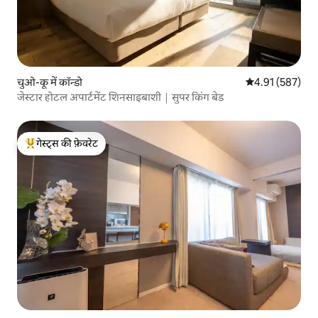
चुओ-कू में कॉन्डो
औसत रेटिंग 5 में स
4.91 (587)
जेस्टार होटल अपार्टमेंट शिनसाइबाशी｜सुपर किंग बेड
गेस्ट्स की फ़ेवरेट
गेस्ट्स का टॉप फ़ेवरेट