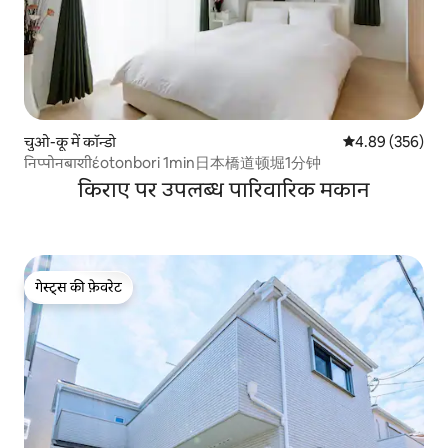
चुओ-कू में कॉन्डो
औसत रेटिंग 5 में स
4.89 (356)
निप्पोनबाशीέotonbori 1min日本橋道顿堀1分钟
किराए पर उपलब्ध पारिवारिक मकान
गेस्ट्स की फ़ेवरेट
गेस्ट्स की फ़ेवरेट