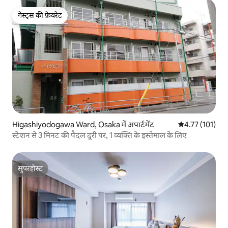
गेस्ट्स की फ़ेवरेट
गेस्ट्स की फ़ेवरेट
Higashiyodogawa Ward, Osaka में अपार्टमेंट
औसत रेटिंग 5 में स
4.77 (101)
स्टेशन से 3 मिनट की पैदल दूरी पर, 1 व्यक्ति के इस्तेमाल के लिए
सुपरहोस्ट
सुपरहोस्ट