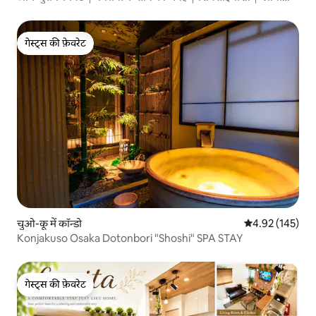
और विंटेज
गेस्ट्स की फ़ेवरेट
गेस्ट्स की फ़ेवरेट
चुओ-कू में कॉन्डो
औसत रेटिंग 5 में स
4.92 (145)
Konjakuso Osaka Dotonbori "Shoshi" SPA STAY
गेस्ट्स की फ़ेवरेट
गेस्ट्स की फ़ेवरेट