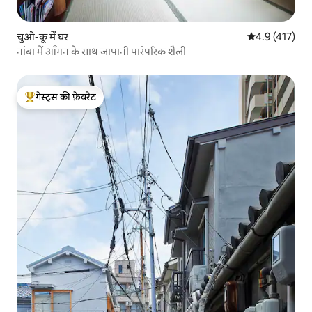
चुओ-कू में घर
औसत रेटिंग 5 में 
4.9 (417)
नांबा में आँगन के साथ जापानी पारंपरिक शैली
गेस्ट्स की फ़ेवरेट
गेस्ट्स का टॉप फ़ेवरेट