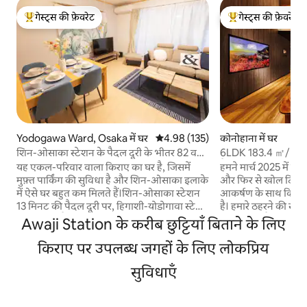
गेस्ट्स की फ़ेवरेट
गेस्ट्स की फ़ेवरेट
गेस्ट्स का टॉप फ़ेवरेट
गेस्ट्स का टॉप फ़ेवरेट
Yodogawa Ward, Osaka में घर
औसत रेटिंग 5 में से 4.98, 135 समीक्षाएँ
4.98 (135)
कोनोहाना में घर
शिन-ओसाका स्टेशन के पैदल दूरी के भीतर 82 वर्ग
6LDK 183.4 ㎡/ निकट
मीटर का घर | पार्किंग, 3 स्टेशनों का उपयोग, 8 लोगों
पैदल दूरी पर/USJ /" E
यह एकल-परिवार वाला किराए का घर है, जिसमें
हमने मार्च 2025 में न
के लिए [YAMORoom]
सवारी
मुफ़्त पार्किंग की सुविधा है और शिन-ओसाका इलाके
और फिर से खोल दिया! 
में ऐसे घर बहुत कम मिलते हैं।शिन-ओसाका स्टेशन
आकर्षण के साथ किराए 
13 मिनट की पैदल दूरी पर, हिगाशी-योडोगावा स्टेशन
है। हमारे ठहरने की सुविधाएँ यह निकटतम स्टेशन से
3 मिनट की पैदल दूरी पर और हिगाशी-मिकुनी
5 मिनट की पैदल दूरी पर 
Awaji Station के करीब छुट्टियाँ बिताने के लिए
स्टेशन 8 मिनट की पैदल दूरी पर मौजूद है।पैदल दूरी
तक लगभग 15 -30 मिनट 
के अंदर तीन ट्रेन लाइनें—शिंकानसेन, JR और
किराए पर उपलब्ध जगहों के लिए लोकप्रिय
और दर्शनीय स्थलों की 
मिदोसुजी सबवे लाइन—मौजूद हैं, इसलिए यह
रूप में सुझाया जाता ह
सुविधाएँ
कंसाई में घूमने-फिरने के लिए एक बढ़िया ठिकाना है।
सुविधाएँ भी हैं।यहाँ रेस्
3 बेडरूम, अधिकतम 8 लोग, 82.6 मी²
183.4 ㎡ अधिकतम 20 ल
(888 वर्ग फ़ुट)।इसमें एक काम करने की जगह, ड्रम-
चिदोरिबाशी स्टेशन से 