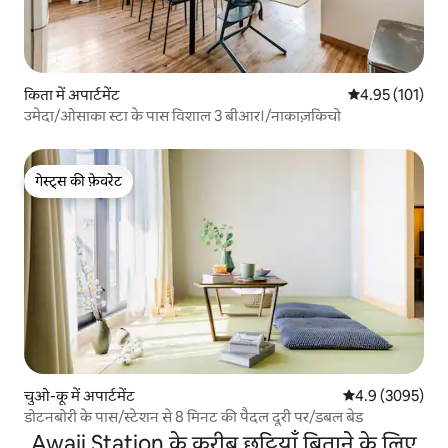
किता में अपार्टमेंट
औसत रेटिंग 5 में स
4.95 (101)
उमेदा/ओसाका स्टा के पास विशाल 3 बीआर।/नाकाज़किचो
गेस्ट्स की फ़ेवरेट
गेस्ट्स की फ़ेवरेट
चुओ-कू में अपार्टमेंट
औसत रेटिंग 5 में स
4.9 (3095)
डोटनबोरी के पास/स्टेशन से 8 मिनट की पैदल दूरी पर/डबल बेड
Awaji Station के करीब छुट्टियाँ बिताने के लिए