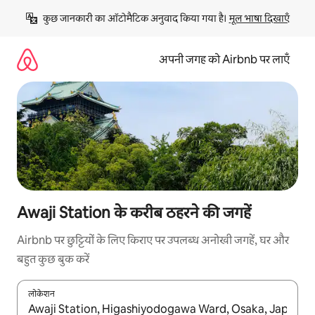
इसे
कुछ जानकारी का ऑटोमैटिक अनुवाद किया गया है। 
मूल भाषा दिखाएँ
छोड़कर
सीधा
कॉन्टेंट
अपनी जगह को Airbnb पर लाएँ
पर
जाएँ
Awaji Station के करीब ठहरने की जगहें
Airbnb पर छुट्टियों के लिए किराए पर उपलब्ध अनोखी जगहें, घर और
बहुत कुछ बुक करें
लोकेशन
नतीजों के उपलब्ध होने पर, अप और डाउन 'ऐरो की' का इस्तेमाल करके नेविगेट करें