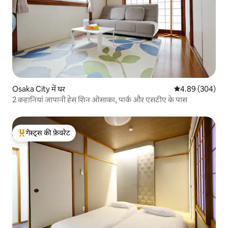
Osaka City में घर
औसत रेटिंग 5 में स
4.89 (304)
2 कहानियां जापानी हेस शिन ओसाका, पार्क और एसटीए के पास
गेस्ट्स की फ़ेवरेट
गेस्ट्स का टॉप फ़ेवरेट