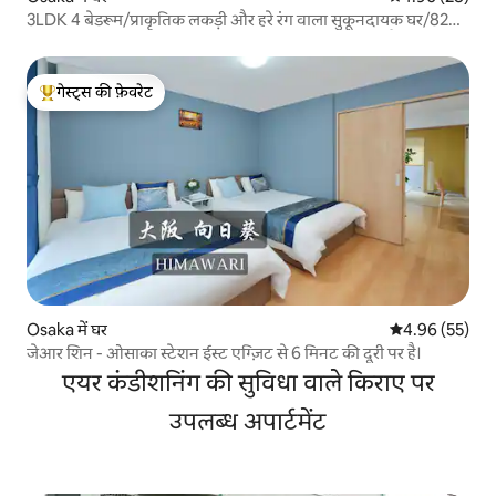
3LDK 4 बेडरूम/प्राकृतिक लकड़ी और हरे रंग वाला सुकूनदायक घर/82
वर्ग मीटर/न्यू ओसाका 7 मिनट/निकटतम स्टेशन 5 मिनट की पैदल दूरी
पर/परिवार के साथ मुस्कुराहट भरी यात्रा
गेस्ट्स की फ़ेवरेट
गेस्ट्स का टॉप फ़ेवरेट
Osaka में घर
औसत रेटिंग 5 में 
4.96 (55)
जेआर शिन - ओसाका स्टेशन ईस्ट एग्ज़िट से 6 मिनट की दूरी पर है।
एयर कंडीशनिंग की सुविधा वाले किराए पर
उपलब्ध अपार्टमेंट