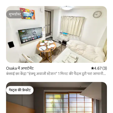
सुपरहोस्ट
सुपरहोस्ट
Osaka में अपार्टमेंट
औसत रेटिंग 5 में
4.67 (3)
कंसाई का केंद्र! "हंक्यू अवाजी स्टेशन" 1 मिनट की पैदल दूरी पर! जापानी
जीवन शैली का अनुभव! शोवा रेट्रो शॉपिंग स्ट्रीट के बगल में‼ लंबी अवधि के
लिए आपका स्वागत है!
गेस्ट्स की फ़ेवरेट
गेस्ट्स की फ़ेवरेट