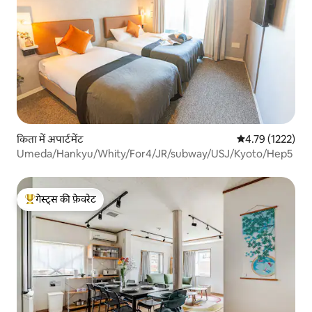
किता में अपार्टमेंट
औसत रेटिंग 5 में से
4.79 (1222)
Umeda/Hankyu/Whity/For4/JR/subway/USJ/Kyoto/Hep5
गेस्ट्स की फ़ेवरेट
गेस्ट्स का टॉप फ़ेवरेट