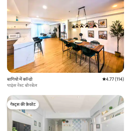
बागियो में कॉन्डो
औसत रेटिंग 5 में स
4.77 (114)
पाइंस नेस्ट बोनबेल
गेस्ट्स की फ़ेवरेट
गेस्ट्स की फ़ेवरेट