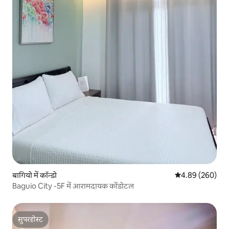
बागियो में कॉन्डो
औसत रेटिंग 5 में स
4.89 (260)
Baguio City -5F में आरामदायक कोंडोटल
सुपरहोस्ट
सुपरहोस्ट