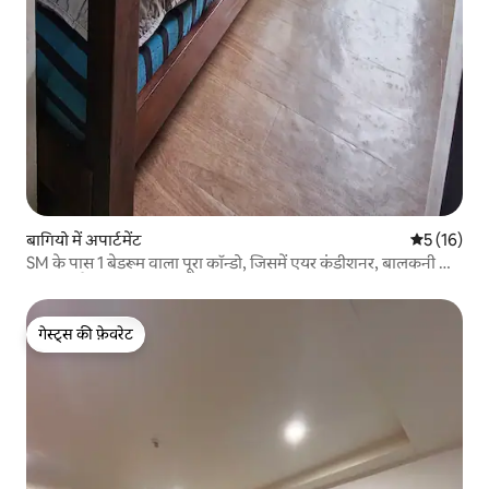
बागियो में अपार्टमेंट
औसत रेटिंग 5 
5 (16)
SM के पास 1 बेडरूम वाला पूरा कॉन्डो, जिसमें एयर कंडीशनर, बालकनी और
Netflix है
गेस्ट्स की फ़ेवरेट
गेस्ट्स की फ़ेवरेट