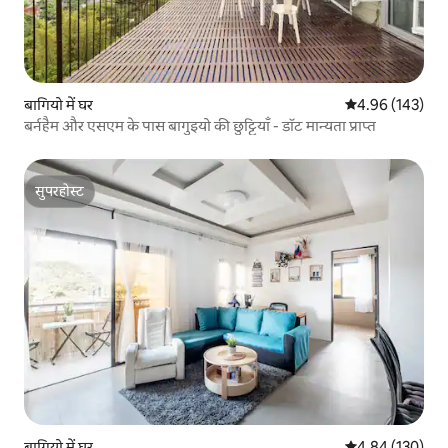
बागियो में घर
औसत रेटिंग 5 में स
4.96 (143)
बर्नहैम और एसएम के पास बागुइयो की छुट्टियाँ - डॉट मान्यता प्राप्त
सुपरहोस्ट
सुपरहोस्ट
बागियो में घर
औसत रेटिंग 5 में स
4.84 (130)