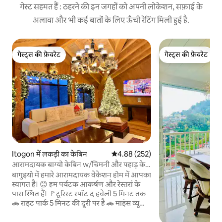
गेस्ट सहमत हैं : ठहरने की इन जगहों को अपनी लोकेशन, सफ़ाई के
अलावा और भी कई बातों के लिए ऊँची रेटिंग मिली हुई है.
गेस्ट्स की फ़ेवरेट
गेस्ट्स की फ़ेवरेट
गेस्ट्स की फ़ेवरेट
गेस्ट्स की फ़ेवरेट
Itogon में लकड़ी का केबिन
औसत रेटिंग 5 में से 4.88, 252 समीक्षाएँ
4.88 (252)
आरामदायक बाग्यो केबिन w/चिमनी और पहाड़ के
दृश्य
बागुइयो में हमारे आरामदायक वेकेशन होम में आपका
स्वागत है। 😊 हम पर्यटक आकर्षण और रेस्तरां के
पास स्थित हैं। 🚩टूरिस्ट स्पॉट द हवेली 5 मिनट तक
🚗 राइट पार्क 5 मिनट की दूरी पर है 🚗 माइंस व्यू
पार्क 5 मिनट 🚗 बॉटनिकल गार्डन 8 मिनट की दूरी
पर है 🚗 SM Baguio 20 मिनट की दूरी पर है 🚗