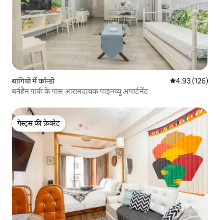
बागियो में कॉन्डो
औसत रेटिंग 5 में स
4.93 (126)
बर्नहैम पार्क के पास आरामदायक पाइनव्यू अपार्टमेंट
गेस्ट्स की फ़ेवरेट
गेस्ट्स की फ़ेवरेट