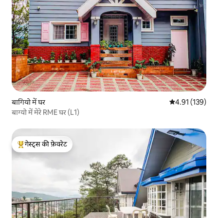
बागियो में घर
औसत रेटिंग 5 में स
4.91 (139)
बाग्यो में मेरे RME घर (L1)
गेस्ट्स की फ़ेवरेट
गेस्ट्स का टॉप फ़ेवरेट