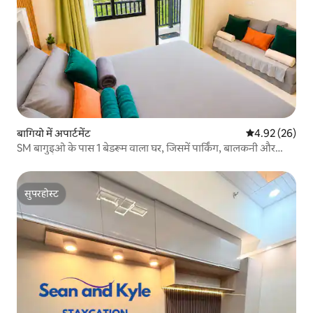
बागियो में अपार्टमेंट
औसत रेटिंग 5 में 
4.92 (26)
SM बागुइओ के पास 1 बेडरूम वाला घर, जिसमें पार्किंग, बालकनी और
Netflix है
सुपरहोस्ट
सुपरहोस्ट