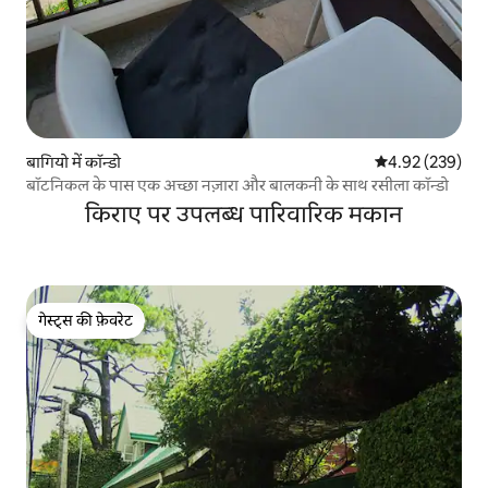
बागियो में कॉन्डो
औसत रेटिंग 5 में स
4.92 (239)
बॉटनिकल के पास एक अच्छा नज़ारा और बालकनी के साथ रसीला कॉन्डो
किराए पर उपलब्ध पारिवारिक मकान
गेस्ट्स की फ़ेवरेट
गेस्ट्स की फ़ेवरेट