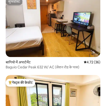
सुपरहोस्ट
सुपरहोस्ट
बागियो में अपार्टमेंट
औसत रेटिंग 5 में 
4.72 (36)
Baguio Cedar Peak 632 W/ AC (सेशन रोड के पास)
गेस्ट्स की फ़ेवरेट
गेस्ट्स का टॉप फ़ेवरेट