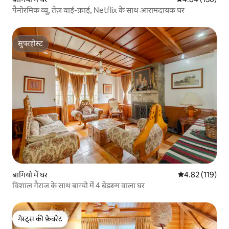
पैनोरमिक व्यू, तेज़ वाई-फ़ाई, Netflix के साथ आरामदायक घर
सुपरहोस्ट
सुपरहोस्ट
बागियो में घर
औसत रेटिंग 5 में स
4.82 (119)
विशाल गैराज के साथ बाग्यो में 4 बेडरूम वाला घर
गेस्ट्स की फ़ेवरेट
गेस्ट्स की फ़ेवरेट