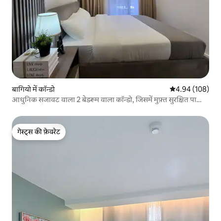
बागियो में कॉन्डो
औसत रेटिंग 5 में स
4.94 (108)
आधुनिक सजावट वाला 2 बेडरूम वाला कॉन्डो, जिसमें मुफ़्त सुरक्षित पार्किंग
की सुविधा है
गेस्ट्स की फ़ेवरेट
गेस्ट्स की फ़ेवरेट