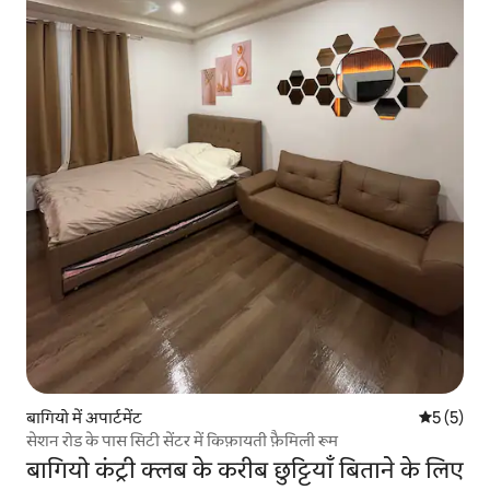
बागियो में अपार्टमेंट
औसत रेटिंग 5
5 (5)
सेशन रोड के पास सिटी सेंटर में किफ़ायती फ़ैमिली रूम
बागियो कंट्री क्लब के करीब छुट्टियाँ बिताने के लिए