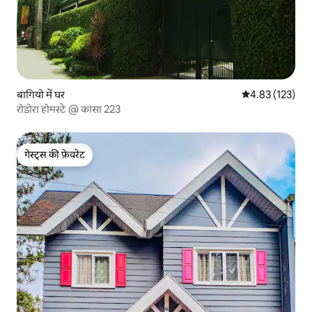
बागियो में घर
औसत रेटिंग 5 में स
4.83 (123)
रोडोरा होमस्टे @ कासा 223
गेस्ट्स की फ़ेवरेट
गेस्ट्स की फ़ेवरेट