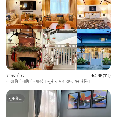
बागियो में घर
औसत रेटिंग 5 में स
4.95 (112)
कासा पियो बागियो - माउंटेन व्यू के साथ आरामदायक केबिन
सुपरहोस्ट
सुपरहोस्ट