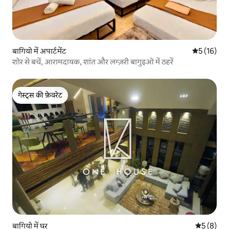
बागियो में अपार्टमेंट
औसत रेटिंग 5 
5 (16)
शोर से बचें, आरामदायक, शांत और लग्ज़री बागुइओ में ठहरें
गेस्ट्स की फ़ेवरेट
गेस्ट्स की फ़ेवरेट
बागियो में घर
औसत रेटिंग 5
5 (8)