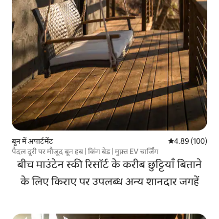
बून में अपार्टमेंट
औसत रेटिंग 5 में स
4.89 (100)
पैदल दूरी पर मौजूद बून हब | किंग बेड | मुफ़्त EV चार्जिंग
बीच माउंटेन स्की रिसॉर्ट के करीब छुट्टियाँ बिताने
के लिए किराए पर उपलब्ध अन्य शानदार जगहें