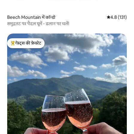
Beech Mountain में कॉन्डो
औसत रेटिंग 5 में
4.8 (131)
समुद्रतट पर पैदल घूमें - ढलान पर चलें!
गेस्ट्स की फ़ेवरेट
गेस्ट्स का टॉप फ़ेवरेट