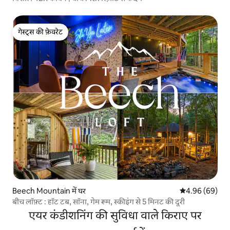
गेस्ट्स की फ़ेवरेट
गेस्ट्स की फ़ेवरेट
Beech Mountain में घर
औसत रेटिंग 5 में 
4.96 (69)
बीच लॉफ़्ट : हॉट टब, सॉना, गेम रूम, स्कीइंग से 5 मिनट की दूरी
एयर कंडीशनिंग की सुविधा वाले किराए पर