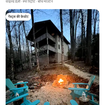
वाइल्ड डेज़ी · स्पा रिट्रीट · बीच माउंटेन
गेस्ट्स की फ़ेवरेट
गेस्ट्स की फ़ेवरेट