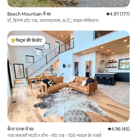
Beech Mountain में घर
औसत रेटिंग 5 में स
4.97 (177)
हाँ, हिरण! हॉट टब, आरामदायक, A/C, प्राइम लोकेशन!
गेस्ट्स की फ़ेवरेट
गेस्ट्स का टॉप फ़ेवरेट
बैनर एल्क में घर
औसत रेटिंग 5 में 
4.96 (45)
नया लक्ज़री माउंटेन होम - हॉट टब - 100-माइल के नज़ारे