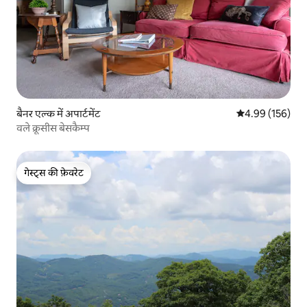
बैनर एल्क में अपार्टमेंट
औसत रेटिंग 5 में स
4.99 (156)
वले क्रूसीस बेसकैम्प
गेस्ट्स की फ़ेवरेट
गेस्ट्स की फ़ेवरेट