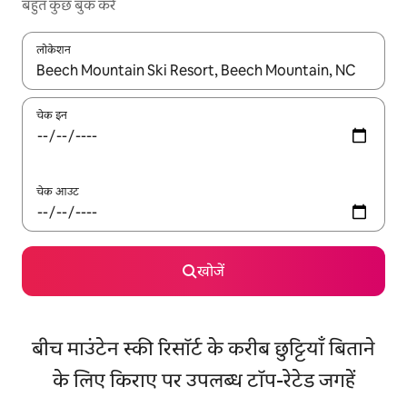
बहुत कुछ बुक करें
लोकेशन
नतीजों के उपलब्ध होने पर, अप और डाउन 'ऐरो की' का इस्तेमाल करके नेविगेट करें
चेक इन
चेक आउट
खोजें
बीच माउंटेन स्की रिसॉर्ट के करीब छुट्टियाँ बिताने
के लिए किराए पर उपलब्ध टॉप-रेटेड जगहें