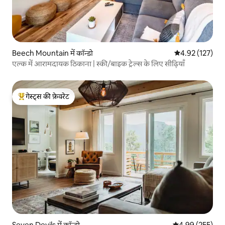
Beech Mountain में कॉन्डो
औसत रेटिंग 5 में स
4.92 (127)
एल्क में आरामदायक ठिकाना | स्की/बाइक ट्रेल्स के लिए सीढ़ियाँ
गेस्ट्स की फ़ेवरेट
गेस्ट्स का टॉप फ़ेवरेट
Seven Devils में कॉन्डो
औसत रेटिंग 5 में स
4.99 (255)