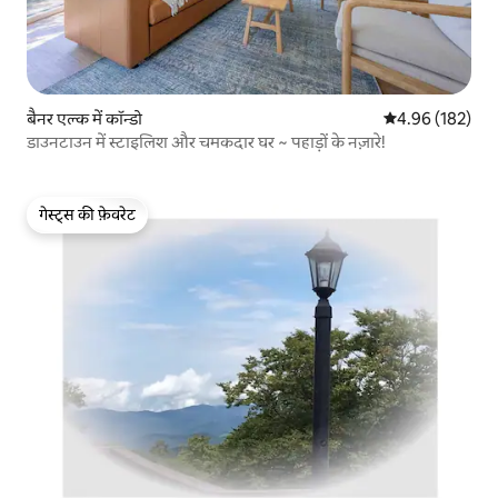
बैनर एल्क में कॉन्डो
औसत रेटिंग 5 में स
4.96 (182)
डाउनटाउन में स्टाइलिश और चमकदार घर ~ पहाड़ों के नज़ारे!
गेस्ट्स की फ़ेवरेट
गेस्ट्स की फ़ेवरेट