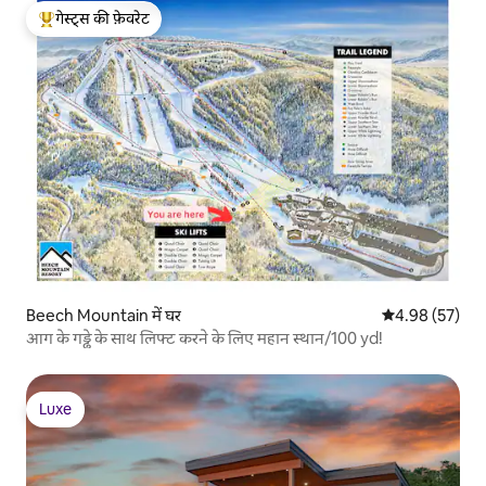
गेस्ट्स की फ़ेवरेट
गेस्ट्स का टॉप फ़ेवरेट
Beech Mountain में घर
औसत रेटिंग 5 में 
4.98 (57)
आग के गड्ढे के साथ लिफ्ट करने के लिए महान स्थान/100 yd!
Luxe
Luxe