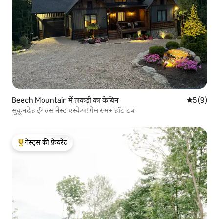
Beech Mountain में लकड़ी का केबिन
औसत रेटिंग 5
5 (9)
सुकूनदेह ईगल्स नेस्ट एस्केप! गेम रूम+ हॉट टब
गेस्ट्स की फ़ेवरेट
गेस्ट्स का टॉप फ़ेवरेट