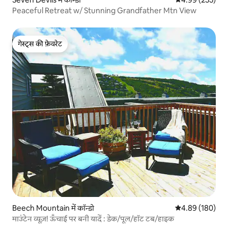
Peaceful Retreat w/ Stunning Grandfather Mtn View
गेस्ट्स की फ़ेवरेट
गेस्ट्स की फ़ेवरेट
Beech Mountain में कॉन्डो
औसत रेटिंग 5 में स
4.89 (180)
माउंटेन व्यूज़! ऊँचाई पर बनी यादें : डेक/पूल/हॉट टब/हाइक