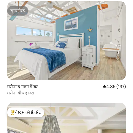
सुपरहोस्ट
सुपरहोस्ट
मरीना द गामा में घर
औसत रेटिंग 5 में स
4.86 (137)
मरीना बीच हाउस
गेस्ट्स की फ़ेवरेट
गेस्ट्स का टॉप फ़ेवरेट