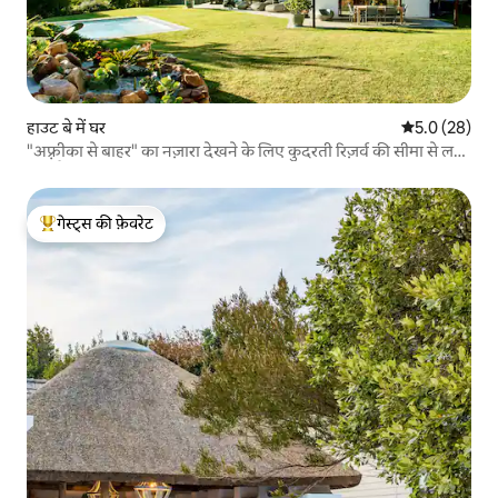
हाउट बे में घर
औसत रेटिंग 5 में
5.0 (28)
"अफ़्रीका से बाहर" का नज़ारा देखने के लिए कुदरती रिज़र्व की सीमा से लगा
हुआ है!
गेस्ट्स की फ़ेवरेट
गेस्ट्स का टॉप फ़ेवरेट