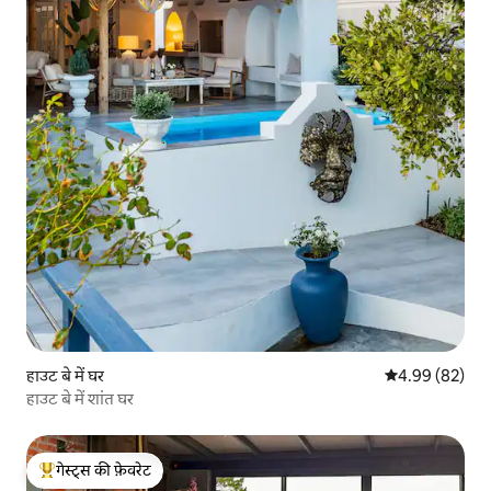
हाउट बे में घर
औसत रेटिंग 5 में 
4.99 (82)
हाउट बे में शांत घर
गेस्ट्स की फ़ेवरेट
गेस्ट्स का टॉप फ़ेवरेट