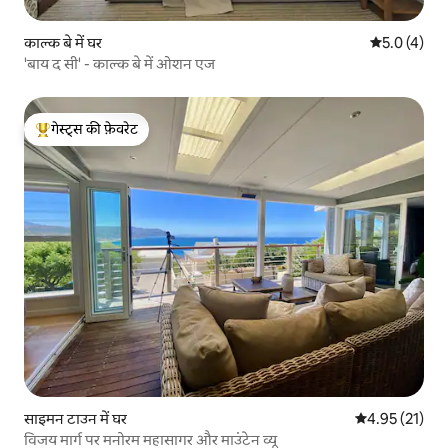
काल्क बे में घर
औसत रेटिंग 5 म
5.0 (4)
'बाय द सी' - काल्क बे में ओशन एज
गेस्ट्स की फ़ेवरेट
गेस्ट्स का टॉप फ़ेवरेट
साइमन टाउन में घर
औसत रेटिंग 5 में 
4.95 (21)
विजय मार्ग पर मनोरम महासागर और माउंटेन व्यू