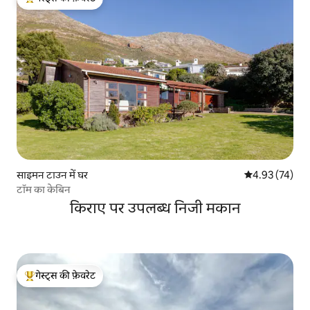
गेस्ट्स का टॉप फ़ेवरेट
साइमन टाउन में घर
औसत रेटिंग 5 में 
4.93 (74)
टॉम का केबिन
किराए पर उपलब्ध निजी मकान
गेस्ट्स की फ़ेवरेट
गेस्ट्स का टॉप फ़ेवरेट