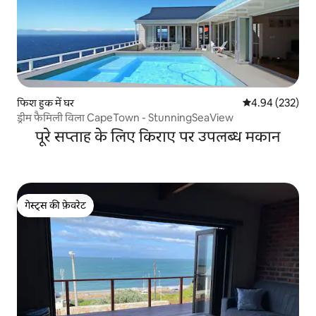
फिश हुक में घर
औसत रेटिंग 5 में स
4.94 (232)
ड्रीम फैमिली विला CapeTown - StunningSeaView
पूरे सप्ताह के लिए किराए पर उपलब्ध मकान
गेस्ट्स की फ़ेवरेट
गेस्ट्स की फ़ेवरेट