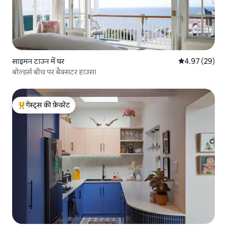
साइमन टाउन में घर
औसत रेटिंग 5 में 
4.97 (29)
बोल्डर्स बीच पर बैक्सटर हाउस।
गेस्ट्स की फ़ेवरेट
गेस्ट्स का टॉप फ़ेवरेट