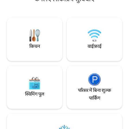
तक आसानी से पहुँचा जा
ऑफ़िस की मदद से काम करें। कृपया घर तक जाने
पैदल दूरी पर। आधुनिक 
वाली खड़ी सीढ़ियों के बारे में जानकारी + नीचे दिए
Google TV और बिस्तरो
गए अतिरिक्त बिंदुओं को पढ़ें।
चादरों के साथ स्वादिष्ट सजावट। ठहर
अवधि दो रातें है।
किचन
वाईफ़ाई
परिसर में बिना शुल्क
स्विमिंग पूल
पार्किंग