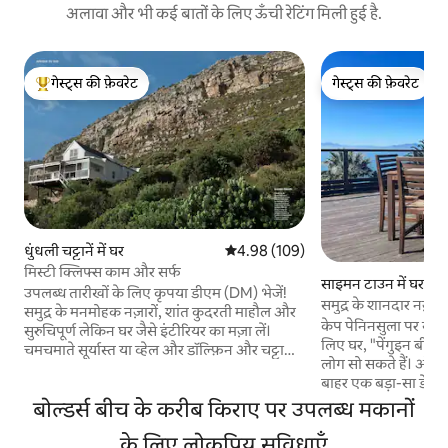
अलावा और भी कई बातों के लिए ऊँची रेटिंग मिली हुई है.
गेस्ट्स की फ़ेवरेट
गेस्ट्स की फ़ेवरेट
गेस्ट्स का टॉप फ़ेवरेट
गेस्ट्स की फ़ेवरेट
धुंधली चट्टानें में घर
औसत रेटिंग 5 में से 4.98, 109 समीक्षाएँ
4.98 (109)
मिस्टी क्लिफ्स काम और सर्फ
साइमन टाउन में घर
उपलब्ध तारीखों के लिए कृपया डीएम (DM) भेजें!
समुद्र के शानदार नज़ारो
समुद्र के मनमोहक नज़ारों, शांत कुदरती माहौल और
लोकेशन
केप पेनिनसुला पर साइमन
सुरुचिपूर्ण लेकिन घर जैसे इंटीरियर का मज़ा लें।
लिए घर, "पेंगुइन बीच" 
चमचमाते सूर्यास्त या व्हेल और डॉल्फ़िन और चट्टानों
लोग सो सकते हैं। ओपन
पर रोमांटिक धुंध का नज़ारा देखें, जहाँ लहरों की
बाहर एक बड़ा-सा डेक है
आवाज़ आपकी निरंतर पृष्ठभूमि बनी रहेगी। विशाल
नज़ारा दिखाई देता है। द
बोल्डर्स बीच के करीब किराए पर उपलब्ध मकानों
दो मंज़िला लाउंज में फायरप्लेस के पास आराम करें,
सुईट)। केप पॉइंट रिज़
पूरी तरह से सुसज्जित ओपन-प्लान रसोई में खाना
के लिए लोकप्रिय सुविधाएँ
बे और मुइज़ेनबर्ग की शा
पकाएँ और तेज़ फ़ाइबर और “रेडी-टू-प्लग-इन”