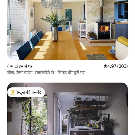
केप टाउन में घर
औसत रेटिंग 5 में स
4.97 (203)
बीच, केप टाउन, स्कारबोरो से 1 मिनट की दूरी पर
गेस्ट्स की फ़ेवरेट
गेस्ट्स का टॉप फ़ेवरेट