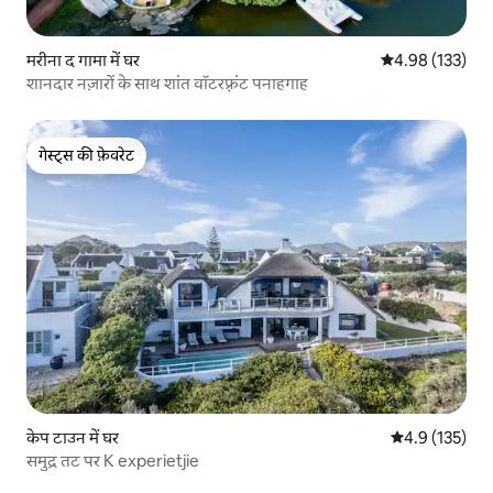
मरीना द गामा में घर
औसत रेटिंग 5 में स
4.98 (133)
शानदार नज़ारों के साथ शांत वॉटरफ़्रंट पनाहगाह
गेस्ट्स की फ़ेवरेट
गेस्ट्स की फ़ेवरेट
केप टाउन में घर
औसत रेटिंग 5 में 
4.9 (135)
समुद्र तट पर K experietjie