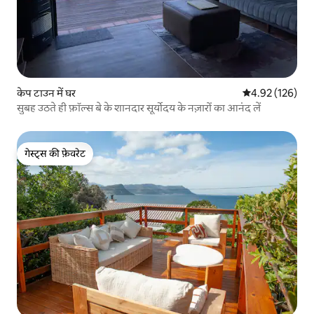
केप टाउन में घर
औसत रेटिंग 5 में स
4.92 (126)
सुबह उठते ही फ़ॉल्स बे के शानदार सूर्योदय के नज़ारों का आनंद लें
गेस्ट्स की फ़ेवरेट
गेस्ट्स की फ़ेवरेट