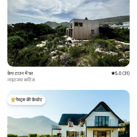
केप टाउन में घर
औसत रेटिंग 5 मे
5.0 (31)
नाइटजार कॉटेज
गेस्ट्स की फ़ेवरेट
गेस्ट्स का टॉप फ़ेवरेट