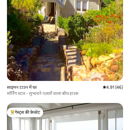
साइमन टाउन में घर
औसत रेटिंग 5 में 
4.91 (46)
मॉर्निंग स्टार - लुभावने नज़ारों वाला बीच हाउस
गेस्ट्स की फ़ेवरेट
गेस्ट्स का टॉप फ़ेवरेट