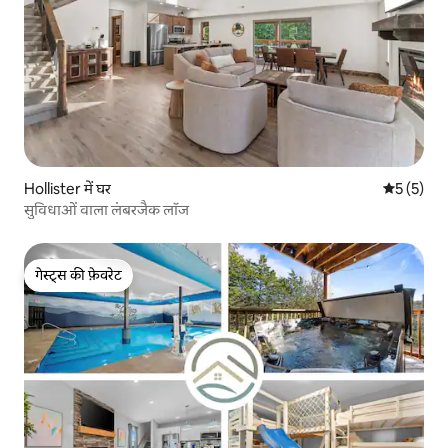
Hollister में घर
औसत रेटिंग 5
5 (5)
सुविधाओं वाला लंबरजैक लॉज
गेस्ट्स की फ़ेवरेट
गेस्ट्स की फ़ेवरेट