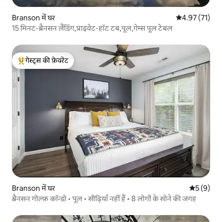
Branson में घर
औसत रेटिंग 5 में 
4.97 (71)
15 मिनट-ब्रैनसन लैंडिंग,प्राइवेट-हॉट टब,पूल,गेम्स पूल टेबल
गेस्ट्स की फ़ेवरेट
गेस्ट्स का टॉप फ़ेवरेट
Branson में घर
औसत रेटिंग 5
5 (9)
ब्रैनसन गोल्फ़ कॉन्डो • पूल • सीढ़ियाँ नहीं हैं • 8 लोगों के सोने की जगह