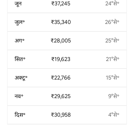
जून
₹37,245
24°से॰
जुल॰
₹35,340
26°से॰
अग॰
₹28,005
25°से॰
सित॰
₹19,623
21°से॰
अक्टू॰
₹22,766
15°से॰
नव॰
₹29,625
9°से॰
दिस॰
₹30,958
4°से॰