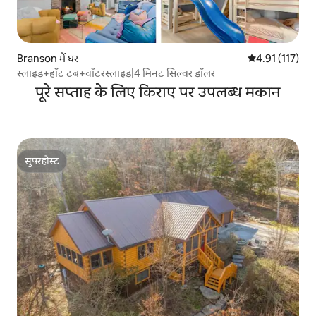
Branson में घर
औसत रेटिंग 5 में स
4.91 (117)
स्लाइड+हॉट टब+वॉटरस्लाइड|4 मिनट सिल्वर डॉलर
पूरे सप्ताह के लिए किराए पर उपलब्ध मकान
सुपरहोस्ट
सुपरहोस्ट