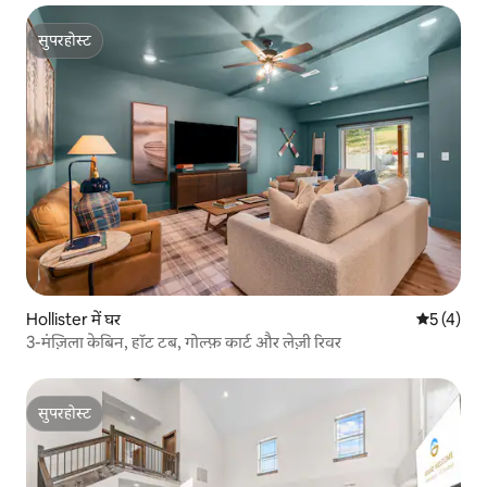
सुपरहोस्ट
सुपरहोस्ट
Hollister में घर
औसत रेटिंग 5
5 (4)
3-मंज़िला केबिन, हॉट टब, गोल्फ़ कार्ट और लेज़ी रिवर
सुपरहोस्ट
सुपरहोस्ट