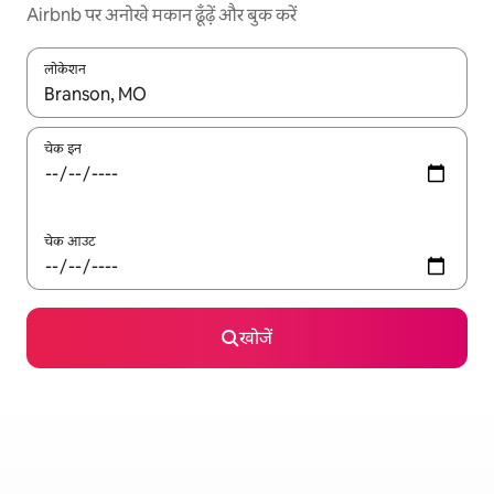
Airbnb पर अनोखे मकान ढूँढ़ें और बुक करें
लोकेशन
नतीजों के उपलब्ध होने पर, अप और डाउन 'ऐरो की' का इस्तेमाल करके नेविगेट करें
चेक इन
चेक आउट
खोजें