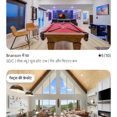
Branson में घर
औसत रेटिंग 5 
5 (10)
SDC | लेक व्यू | पूल·हॉट टब | गेम और थिएटर रूम
गेस्ट्स की फ़ेवरेट
गेस्ट्स की फ़ेवरेट