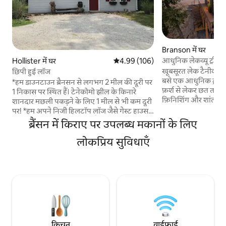
Branson में घर
आधुनिक लेकव्यू ट्रीहा
Hollister में घर
औसत रेटिंग 5 में से 4.99, 106 समीक्षाएँ
4.99 (106)
खूबसूरत लेक टैनीकोमो के
छिपी हुई लॉज
बसे एक आधुनिक ट्रीहाउस र
*हम डाउनटाउन ब्रैनसन से लगभग 2 मील की दूरी पर
फ़र्श से लेकर छत तक क
1 निकास पर स्थित हैं। टेनेकोमो झील के किनारे
फ़िनिशिंग और शांत न
शानदार मछली पकड़ने के लिए 1 मील से भी कम दूरी
डिज़ाइन किया गया घर
पर! *हम अपने निजी हिलटॉप लॉज जैसे गेस्ट हाउस
सही जगह है, जबकि यह 
में मुफ़्त पार्किंग की सुविधा देते हैं! (मालिक प्रॉपर्टी के
ब्रैंसन में किराए पर उपलब्ध मकानों के लिए
थोड़ी ही दूरी पर है। चाहे आप विशाल डेक पर कॉफ़ी
मुख्य घर में रहते हैं) * अनुरोध पर परिसर में निजी
पी रहे हों, स्ट्रिंग लाइट
हॉन्की टोंक में लाइव मनोरंजन/कराओके उपलब्ध है।
लोकप्रिय सुविधाएँ
डुबकी लगा रहे हों या 
* फ़्री - रेंज मुर्गियाँ, जल्दी उठने वाले रूज़, 3 दोस्ताना
के बाद फ़ायर पिट के इर्द
डूडल; डीगन, ओकले, जैस्पर। 2 बिल्लियाँ; बू (वह
जगह को आपके आराम क
हमारा स्वागत करने वाला है) और बार्नी। फ़ार्म -
है।
स्टाइल परिसर में 2 पालतू सूअर; बेला और स्मोकी
किचन
वाईफ़ाई