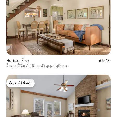
Hollister में घर
औसत रेटिंग 5 
5 (13)
ब्रैनसन लैंडिंग से 3 मिनट की ड्राइव | हॉट टब
गेस्ट्स की फ़ेवरेट
गेस्ट्स की फ़ेवरेट