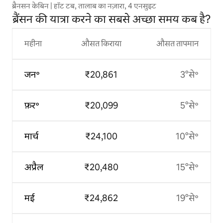
ब्रैनसन केबिन | हॉट टब, तालाब का नज़ारा, 4 एनसुइट
ब्रैंसन की यात्रा करने का सबसे अच्छा समय कब है?
महीना
औसत किराया
औसत तापमान
जन॰
₹20,861
3°से॰
फ़र॰
₹20,099
5°से॰
मार्च
₹24,100
10°से॰
अप्रैल
₹20,480
15°से॰
मई
₹24,862
19°से॰