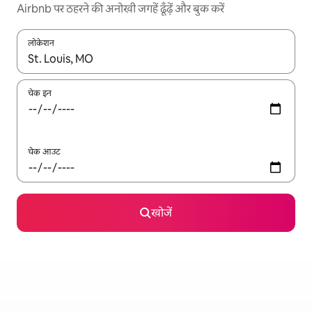
Airbnb पर ठहरने की अनोखी जगहें ढूँढ़ें और बुक करें
लोकेशन
नतीजों के उपलब्ध होने पर, अप और डाउन 'ऐरो की' का इस्तेमाल करके नेविगेट करें
चेक इन
चेक आउट
खोजें