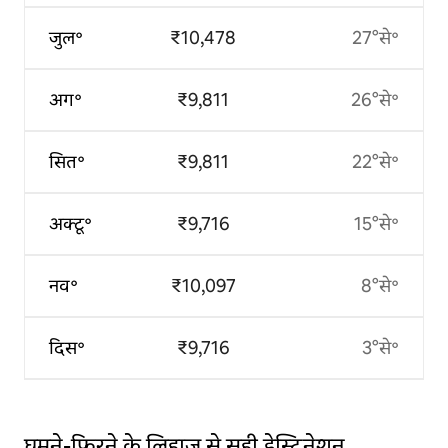
जुल॰
₹10,478
27°से॰
अग॰
₹9,811
26°से॰
सित॰
₹9,811
22°से॰
अक्टू॰
₹9,716
15°से॰
नव॰
₹10,097
8°से॰
दिस॰
₹9,716
3°से॰
घूमने-फिरने के लिहाज़ से सही डेस्टिनेशन