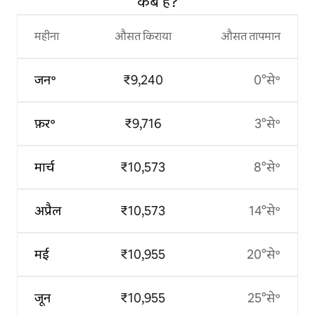
कब है?
महीना
औसत किराया
औसत तापमान
जन॰
₹9,240
0°से॰
फ़र॰
₹9,716
3°से॰
मार्च
₹10,573
8°से॰
अप्रैल
₹10,573
14°से॰
मई
₹10,955
20°से॰
जून
₹10,955
25°से॰