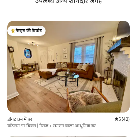
उपलब्ध अन्य शानदार जगहें
गेस्ट्स की फ़ेवरेट
गेस्ट्स का टॉप फ़ेवरेट
डॉगटाउन में घर
औसत रेटिंग 5 
5 (42)
वॉटसन पर ब्रिक्स | गैराज + सनरूम वाला आधुनिक घर