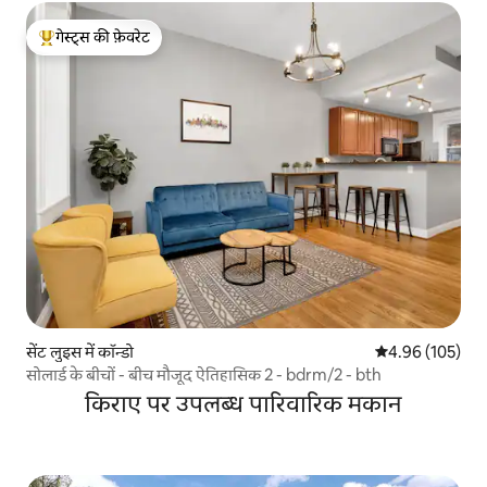
गेस्ट्स की फ़ेवरेट
गेस्ट्स का टॉप फ़ेवरेट
सेंट लुइस में कॉन्डो
औसत रेटिंग 5 में स
4.96 (105)
सोलार्ड के बीचों - बीच मौजूद ऐतिहासिक 2 - bdrm/2 - bth
किराए पर उपलब्ध पारिवारिक मकान