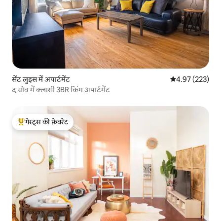
सेंट लुइस में अपार्टमेंट
औसत रेटिंग 5 में स
4.97 (223)
द ग्रोव में क्लासी 3BR किंग अपार्टमेंट
गेस्ट्स की फ़ेवरेट
गेस्ट्स का टॉप फ़ेवरेट