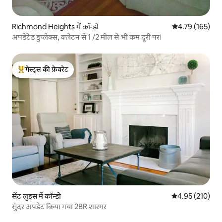
Richmond Heights में कॉन्डो
औसत रेटिंग 5 में स
4.79 (165)
अपडेटेड डुप्लेक्स, क्लेटन से 1 /2 मील से भी कम दूरी पर।
गेस्ट्स की फ़ेवरेट
गेस्ट्स का टॉप फ़ेवरेट
सेंट लुइस में कॉन्डो
औसत रेटिंग 5 में स
4.95 (210)
सुंदर अपडेट किया गया 2BR शारमर