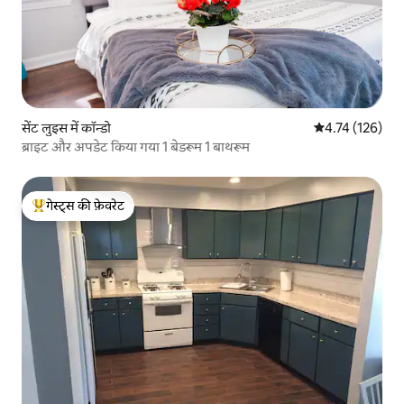
सेंट लुइस में कॉन्डो
औसत रेटिंग 5 में स
4.74 (126)
ब्राइट और अपडेट किया गया 1 बेडरूम 1 बाथरूम
गेस्ट्स की फ़ेवरेट
गेस्ट्स का टॉप फ़ेवरेट