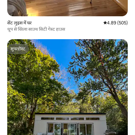
सेंट लुइस में घर
औसत रेटिंग 5 में स
4.89 (505)
धूप से खिला साउथ सिटी गेस्ट हाउस
सुपरहोस्ट
सुपरहोस्ट