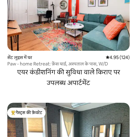
सेंट लुइस में घर
औसत रेटिंग 5 में स
4.95 (124)
Paw - home Retreat: फ़ेंस यार्ड, अस्पताल के पास, W/D
एयर कंडीशनिंग की सुविधा वाले किराए पर
उपलब्ध अपार्टमेंट
गेस्ट्स की फ़ेवरेट
गेस्ट्स का टॉप फ़ेवरेट