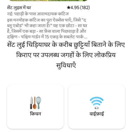
मेले के लिए बनाया गया
सेंट लुइस में घर
औसत रेटिंग 5 में से 4.95, 182 समीक्षाएँ
4.95 (182)
संग्रहालय, चिड़ियाघर, 
नई: पहाड़ी के पास आरामदायक कॉटेज
लेना। मेट्रो ट्रेन या U
इस मनमोहक कॉटेज का पूरा ऐक्सेस पाएँ, जिसे "द
अड्डे, बेसबॉल, हॉकी, 
ब्लू एबोड" भी कहा जाता है।“ यह एक छोटा - सा घर
म्यूज़ियम, आर्क तक आ
है, जिसमें एक बड़ा - सा फ़ेंस वाला पिछवाड़ा है और
दक्षिण - पश्चिम गार्डन में 15 एकड़ के सबलेट पार्क के
किनारे 2 ऑफ़ - स्ट्रीट पार्किंग की जगहें हैं, जो द हिल
सेंट लुई चिड़ियाघर के करीब छुट्टियाँ बिताने के लिए
पर मौजूद रेस्तरां और दुकानों से पैदल दूरी पर हैं।
आधुनिक रेनोवेशन और स्टाइलिश फ़र्निशिंग के साथ
किराए पर उपलब्ध जगहों के लिए लोकप्रिय
नए सिरे से अपडेट किया गया, यह आरामदायक
सुविधाएँ
पालतू जीवों के अनुकूल घर ($ 100 पालतू जीवों के
लिए शुल्क) एक अकेले यात्री के लिए एकदम सही है
और अधिकतम 4 मेहमानों के लिए पर्याप्त है। बॉडी
वॉश और शैम्पू डिस्पेंसर।
किचन
वाईफ़ाई