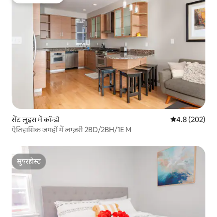
गेस्ट्स की फ़ेवरेट
सेंट लुइस में कॉन्डो
औसत रेटिंग 5 में 
4.8 (202)
ऐतिहासिक जगहों में लग्ज़री 2BD/2BH/1E M
सुपरहोस्ट
सुपरहोस्ट