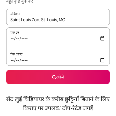
बहुत कुछ बुक करें
लोकेशन
नतीजों के उपलब्ध होने पर, अप और डाउन 'ऐरो की' का इस्तेमाल करके नेविगेट करें
चेक इन
चेक आउट
खोजें
सेंट लुई चिड़ियाघर के करीब छुट्टियाँ बिताने के लिए
किराए पर उपलब्ध टॉप-रेटेड जगहें