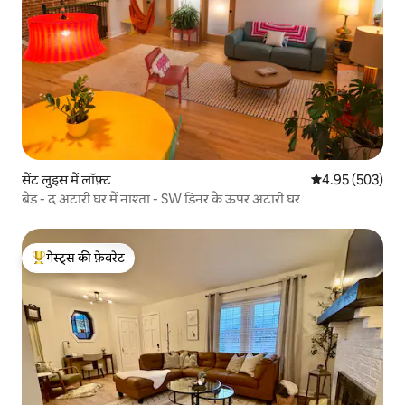
सेंट लुइस में लॉफ़्ट
औसत रेटिंग 5 में स
4.95 (503)
बेड - द अटारी घर में नाश्ता - SW डिनर के ऊपर अटारी घर
गेस्ट्स की फ़ेवरेट
गेस्ट्स का टॉप फ़ेवरेट