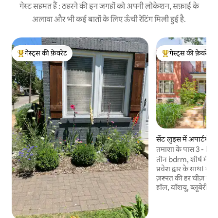
गेस्ट सहमत हैं : ठहरने की इन जगहों को अपनी लोकेशन, सफ़ाई के
अलावा और भी कई बातों के लिए ऊँची रेटिंग मिली हुई है.
गेस्ट्स की फ़ेवरेट
गेस्ट्स की फ़ेवरेट
गेस्ट्स का टॉप फ़ेवरेट
गेस्ट्स का टॉप फ़ेवरेट
सेंट लुइस में अपार्टमेंट
तमाशा के पास 3 - bdrm
पार्क, लूप
तीन bdrm, शीर्ष मंजिल 
प्रवेश द्वार के साथ।
ज़रूरत की हर चीज़ से 
हॉल, वॉशयू, ब्लूबेरी 
MagicMiniGolf तक पै
सीवीएस, किराने, रेस्तरां और द
पत्तेदार सड़कों को वन पा