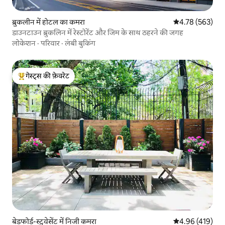
ब्रुकलीन में होटल का कमरा
औसत रेटिंग 5 में स
4.78 (563)
डाउनटाउन ब्रुकलिन में रेस्टोरेंट और जिम के साथ ठहरने की जगह
लोकेशन
·
परिवार
·
लंबी बुकिंग
गेस्ट्स की फ़ेवरेट
गेस्ट्स का टॉप फ़ेवरेट
बेडफोर्ड-स्टुवेसेंट में निजी कमरा
औसत रेटिंग 5 में स
4.96 (419)