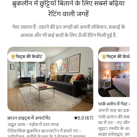
ब्रुकलीन में छुट्टियाँ बिताने के लिए सबसे बढ़िया
रेटिंग वाली जगहें
गेस्ट सहमत हैं : ठहरने की इन जगहों को अपनी लोकेशन, सफ़ाई के
अलावा और भी कई बातों के लिए ऊँची रेटिंग मिली हुई है.
गेस्ट्स की फ़ेवरेट
गेस्ट्स की फ़ेवरेट
गेस्ट्स का टॉप फ़ेवरेट
गेस्ट्स का टॉप फ़ेवरेट
पार्क स्लोप में गेस्ट सुइ
अपनी तरह का इकलौता 
पार्क ढलान की सबसे अच्
क्राउन हाइट्स में अपार्टमेंट
औसत रेटिंग 5 में से 5.0, 67 समीक्षाएँ
5.0 (67)
घर में नए - नए जीर्णो
अद्भुत आस - पड़ोस में ठाठ जगह
सुइट। तस्वीर के अनुसार
ऐतिहासिक ब्रुकलिन ब्राउनस्टोन में हमारे नए -
साझा प्रवेशद्वार, काम 
नवीनीकृत, बगीचे के स्तर के 2 बेडरूम/2 बाथरूम