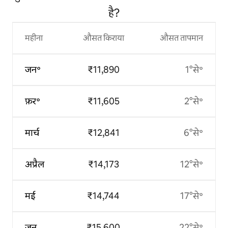
है?
महीना
औसत किराया
औसत तापमान
जन॰
₹11,890
1°से॰
फ़र॰
₹11,605
2°से॰
मार्च
₹12,841
6°से॰
अप्रैल
₹14,173
12°से॰
मई
₹14,744
17°से॰
जून
₹15,600
22°से॰