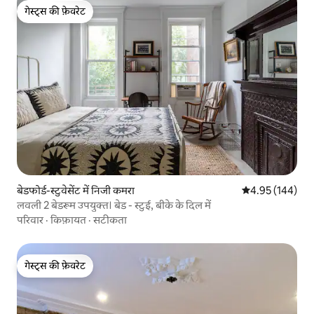
गेस्ट्स की फ़ेवरेट
गेस्ट्स की फ़ेवरेट
बेडफोर्ड-स्टुवेसेंट में निजी कमरा
औसत रेटिंग 5 में स
4.95 (144)
लवली 2 बेडरूम उपयुक्त। बेड - स्टुई, बीके के दिल में
परिवार
·
किफ़ायत
·
सटीकता
गेस्ट्स की फ़ेवरेट
गेस्ट्स की फ़ेवरेट