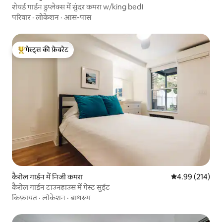
शेयर्ड गार्डन डुप्लेक्स में सुंदर कमरा w/king bed।
परिवार
·
लोकेशन
·
आस-पास
गेस्ट्स की फ़ेवरेट
गेस्ट्स का टॉप फ़ेवरेट
कैरोल गार्डन में निजी कमरा
औसत रेटिंग 5 में स
4.99 (214)
कैरोल गार्डन टाउनहाउस में गेस्ट सुईट
किफ़ायत
·
लोकेशन
·
बाथरूम