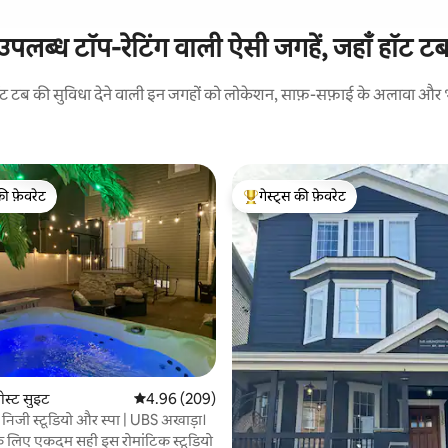
 उपलब्ध टॉप-रेटिंग वाली ऐसी जगहें, जहाँ हॉट ट
हॉट टब की सुविधा देने वाली इन जगहों को लोकेशन, साफ़-सफ़ाई के अलावा और भी 
की फ़ेवरेट
गेस्ट्स की फ़ेवरेट
टॉप फ़ेवरेट
गेस्ट्स का टॉप फ़ेवरेट
 समीक्षाएँ
ेस्ट सुइट
औसत रेटिंग 5 में से 4.96, 209 समीक्षाएँ
4.96 (209)
निजी स्टूडियो और स्पा | UBS अखाड़ा।
ों के लिए एकदम सही इस रोमांटिक स्टूडियो