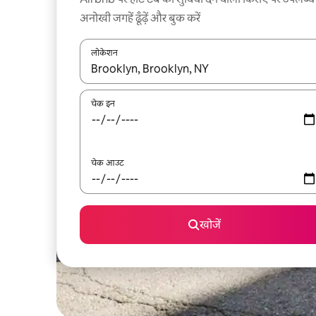
अनोखी जगहें ढूँढ़ें और बुक करें
लोकेशन
नतीजों के उपलब्ध होने पर, अप और डाउन 'ऐरो की' का इस्तेमाल 
चेक इन
चेक आउट
खोजें