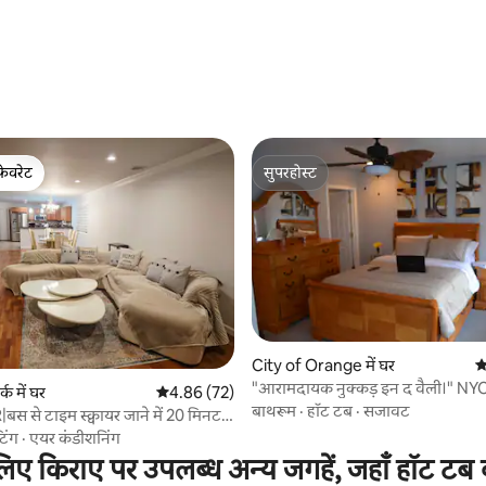
फ़ेवरेट
सुपरहोस्ट
फ़ेवरेट
सुपरहोस्ट
City of Orange में घर
औ
 समीक्षाएँ
"आरामदायक नुक्कड़ इन द वैली।" NYC
्क में घर
औसत रेटिंग 5 में से 4.86, 72 समीक्षाएँ
4.86 (72)
मिनट की दूरी पर
बाथरूम
·
हॉट टब
·
सजावट
बस से टाइम स्क्वायर जाने में 20 मिनट|
िंग
·
एयर कंडीशनिंग
के लिए किराए पर उपलब्ध अन्य जगहें, जहाँ हॉट टब 