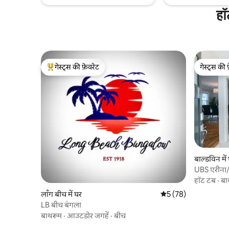
हॉ
गेस्ट्स की फ़ेवरेट
गेस्ट्स की 
गेस्ट्स का टॉप फ़ेवरेट
गेस्ट्स की 
बाल्डविन में
UBS एरीना/ह
किंग बेड
हॉट टब
·
बा
लाँग बीच में घर
औसत रेटिंग 5 में से 5, 78
5 (78)
LB बीच बंगला
बाथरूम
·
आउटडोर जगहें
·
बीच