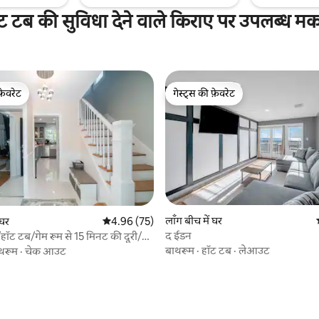
ट टब की सुविधा देने वाले किराए पर उपलब्ध म
फ़ेवरेट
गेस्ट्स की फ़ेवरेट
फ़ेवरेट
गेस्ट्स की फ़ेवरेट
लाँग बीच में घर
 घर
औसत रेटिंग 5 में से 4.96, 75 समीक्षाएँ
4.96 (75)
द ईडन
ॉट टब/गेम रूम से 15 मिनट की दूरी/
बाथरूम
·
हॉट टब
·
लेआउट
थरूम
·
चेक आउट
 समीक्षाएँ