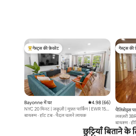
गेस्ट्स की फ़ेवरेट
गेस्ट्स की 
गेस्ट्स का टॉप फ़ेवरेट
गेस्ट्स की 
Bayonne में घर
औसत रेटिंग 5 में से 4.98, 66
4.98 (66)
NYC 20 मिनट | जकूज़ी | मुफ़्त पार्किंग | EWR 15
पैलिसेड्स पार
मिनट
बाथरूम
·
हॉट टब
·
पैदल चलने लायक
लक्ज़री 3BR|
मुफ़्त पार्किंग
बाथरूम
·
हीट
छुट्टियाँ बिताने 