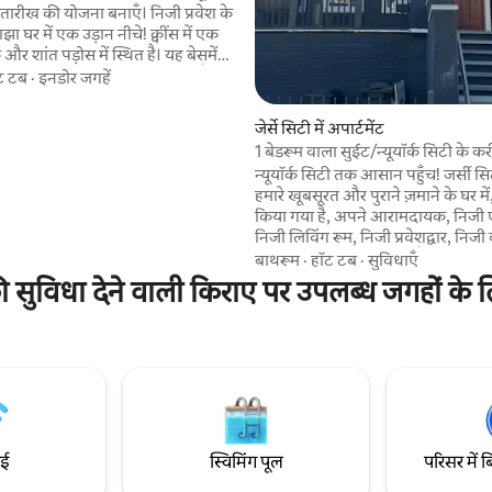
 तारीख की योजना बनाएँ। निजी प्रवेश के
झा घर में एक उड़ान नीचे! क्वींस में एक
 शांत पड़ोस में स्थित है। यह बेसमेंट
 रोमांटिक रूप से सेट अप की जाती है, जो
ट टब
·
इनडोर जगहें
सर का जश्न मनाने वाले जोड़ों के लिए
ै। (किसी भी इवेंट की इजाज़त नहीं है)
जेर्से सिटी में अपार्टमेंट
प से इस क्षेत्र में सबसे रोमांटिक
1 बेडरूम वाला सुईट/न्यूयॉर्क सिटी के 
 से एक है! अपने निजी हॉट टब के साथ
निजी/आँगन
न्यूयॉर्क सिटी तक आसान पहुँच! जर्सी सिट
रात 10 बजे से 12 बजे तक उपयोग कर
हमारे खूबसूरत और पुराने ज़माने के घर में,
ृपया "नोट करने के लिए अन्य विवरण"
किया गया है, अपने आरामदायक, निजी 
निजी लिविंग रूम, निजी प्रवेशद्वार, नि
छोटे-से किचन (ओवन नहीं है, सिर्फ़ एक ब
बाथरूम
·
हॉट टब
·
सुविधाएँ
पर आसानी से खाना बनाया जा सकता है) क
की सुविधा देने वाली किराए पर उपलब्ध जगहों के 
आपके पास एक आरामदायक बिस्तर हो
सुविधाओं तक आपकी पहुँच होगी। नज़दीकी
सार्वजनिक परिवहन की सुविधा का मज़ा ल
न्यूयॉर्क सिटी बस एक छोटी-सी राइड की द
अभी बुक करें और शहर के रोमांच और घ
का अनुभव लें!
ाई
स्विमिंग पूल
परिसर में ब