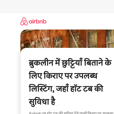
इसे
छोड़कर
सीधा
कॉन्टेंट
पर
जाएँ
ब्रुकलीन में छुट्टियाँ बिताने के
लिए किराए पर उपलब्ध
लिस्टिंग, जहाँ हॉट टब की
सुविधा है
Airbnb पर हॉट टब की सुविधा देने वाली किराए पर उपलब्ध