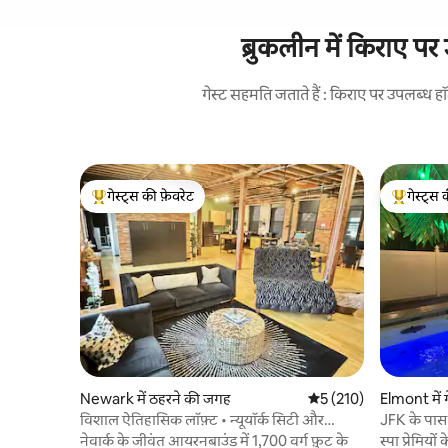
ब्रुकलीन में किराए पर
गेस्ट सहमति जताते हैं : किराए पर उपलब्ध 
गेस्ट्स की फ़ेवरेट
गेस्ट्स 
गेस्ट्स का टॉप फ़ेवरेट
गेस्ट्स का 
Newark में ठहरने की जगह
औसत रेटिंग 5 में से 5, 210
5 (210)
Elmont में ग
विशाल ऐतिहासिक लॉफ़्ट • न्यूयॉर्क सिटी और
JFK के पास 
ईडब्ल्यूआर से 20 मिनट की दूरी पर
नेवार्क के जीवंत आयरनबाउंड में 1,700 वर्ग फ़ुट के
स्पा प्रेमिय