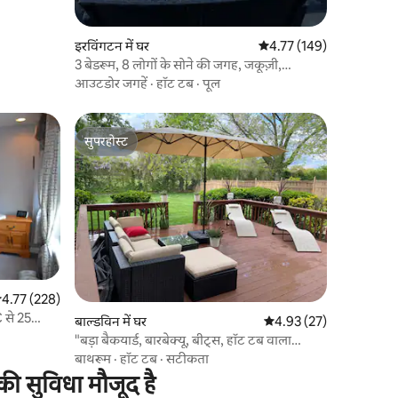
इरविंगटन में घर
औसत रेटिंग 5 में से 4.77, 14
4.77 (149)
3 बेडरूम, 8 लोगों के सोने की जगह, जकूज़ी,
बिलियर्ड्स और पार्किंग की सुविधा
आउटडोर जगहें
·
हॉट टब
·
पूल
सुपरहोस्ट
सुपरहोस्ट
सत रेटिंग 5 में से 4.77, 228 समीक्षाएँ
4.77 (228)
 से 25
बाल्डविन में घर
औसत रेटिंग 5 में से 4.93, 2
4.93 (27)
"बड़ा बैकयार्ड, बारबेक्यू, बीट्स, हॉट टब वाला
रिट्रीट"
बाथरूम
·
हॉट टब
·
सटीकता
की सुविधा मौजूद है