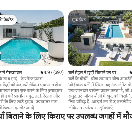
की फ़ेवरेट
सुपरहोस्ट
टॉप फ़ेवरेट
सुपरहोस्ट
 समीक्षाएँ
 में गेस्टहाउस
औसत रेटिंग 5 में से 4.97, 397 समीक्षाएँ
4.97 (397)
बर्ले हेड्स में छुट्टी बिताने का घर
औ
के साथ हाई - एंड गेस्टहाउस
बर्ले के बीचों - बीच शानदार बीच अपार्टम
 केंद्रों को बंद करें लेकिन एक शांत क्षेत्र
‘बोर्डवॉक बर्ले‘ में स्थित, यह अपार्टमेंट गो
एक शानदार एस्केप प्रदान करता है, जो 
ैं। हमारे प्राचीन समुद्र तटों, रेस्तरां और
समुद्र तट जीवन शैली में खुद को विसर्जि
लिए शॉर्ट ड्राइव। ज्यादातर मामलों
लिए प्रसिद्ध है। आदर्श रूप से द एस्प्लेनेड
े कैसीनो, पैसिफिक फेयर या रॉबिना
स्थित, अपार्टमेंट बर्ले बीच, विश्व स्तरीय स
लोकेशन
·
इनडोर जगहें
लोकेशन
·
परिवार
·
सुविधाएँ
 जैसे स्थानों के बाद की मांग से केवल 10
और जेम्स सेंट से केवल कुछ मिनट की दूर
ट्टियाँ बिताने के लिए किराए पर उपलब्ध जगहों में म
ैं। या हलचल और हलचल से आराम करें या
गोल्डी पर सबसे अच्छे कैफ़े और दुकानों 
ं तैरना पसंद करें जो आपको ज्यादातर
धूप से भरे, पूरी तरह से सुसज्जित दो - बे
ंडा करना चाहते हैं
अपार्टमेंट से समुद्र की झलक लेते हुए ह