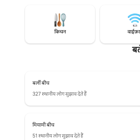
दुकानों, खाने-पीने की जगहों और कैफ़े से 800 मीटर
और एक रात च
(11 मिनट) की पैदल दूरी पर। पेंट्री में बाथ टॉवल और
bbq का विश
बेड लिनन, लॉन्ड्री/शॉवर प्रोडक्ट, तेल, चाय और
कॉफ़ी वगैरह उपलब्ध हैं। बालकनी में धूम्रपान निषेध
किचन
वाईफ़
बर
बर्ली बीच
327 स्थानीय लोग सुझाव देते हैं
मियामी बीच
51 स्थानीय लोग सुझाव देते हैं