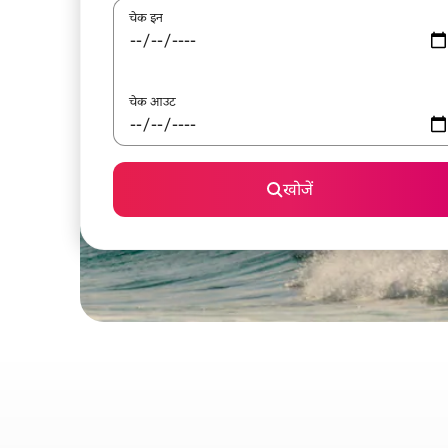
चेक इन
चेक आउट
खोजें