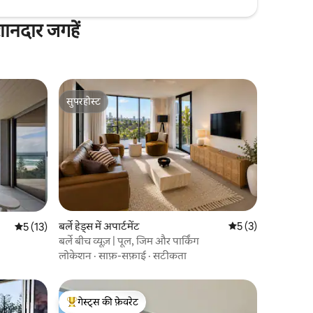
 शानदार जगहें
सुपरहोस्ट
सुपरहोस्ट
बर्ले हेड्स में अपार्टमेंट
औसत रेटिंग 5 में से 5, 
5 (3)
औसत रेटिंग 5 में से 5, 13 समीक्षाएँ
5 (13)
बर्ले बीच व्यूज़ | पूल, जिम और पार्किंग
लोकेशन
·
साफ़-सफ़ाई
·
सटीकता
गेस्ट्स की फ़ेवरेट
गेस्ट्स का टॉप फ़ेवरेट