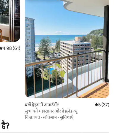
औसत रेटिंग 5 में से 4.98, 61 समीक्षाएँ
4.98 (61)
बर्ले हेड्स में अपार्टमेंट
औसत रेटिंग 5 में से 5, 3
5 (37)
लुभावने महासागर और हेडलैंड व्यू
किफ़ायत
·
लोकेशन
·
सुविधाएँ
 है?