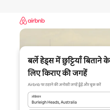
इसे
छोड़कर
सीधा
कॉन्टेंट
पर
जाएँ
बर्ले हेड्स में छुट्टियाँ बिताने के
लिए किराए की जगहें
Airbnb पर ठहरने की अनोखी जगहें ढूँढ़ें और बुक करें
लोकेशन
नतीजों के उपलब्ध होने पर, अप और डाउन 'ऐरो की' का इस्तेमाल 