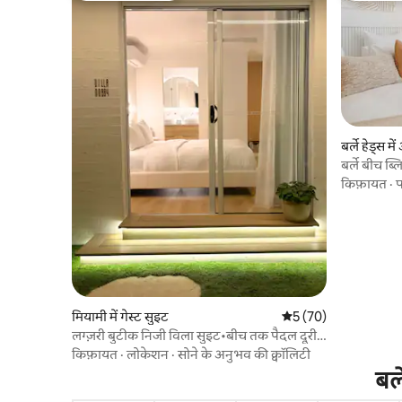
बर्ले हेड्स में
बर्ले बीच ब्ल
किफ़ायत
·
प
मियामी में गेस्ट सुइट
औसत रेटिंग 5 में से 5, 70
5 (70)
लग्ज़री बुटीक निजी विला सुइट•बीच तक पैदल दूरी
पर
किफ़ायत
·
लोकेशन
·
सोने के अनुभव की क्वॉलिटी
बर्