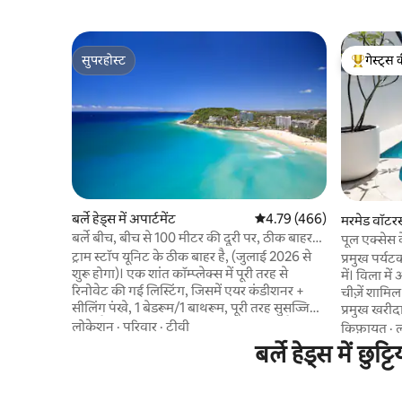
सुपरहोस्ट
गेस्ट्स 
सुपरहोस्ट
गेस्ट्स का 
बर्ले हेड्स में अपार्टमेंट
औसत रेटिंग 5 में से 4.79, 466
4.79 (466)
मरमेड वॉटरस
बर्ले बीच, बीच से 100 मीटर की दूरी पर, ठीक बाहर
पूल एक्सेस 
ट्राम
ट्राम स्टॉप यूनिट के ठीक बाहर है, (जुलाई 2026 से
प्रमुख पर्यटक
शुरू होगा)। एक शांत कॉम्प्लेक्स में पूरी तरह से
में। विला में आपका सफ़र शुरू करने के लिए ज़्यादातर
रिनोवेट की गई लिस्टिंग, जिसमें एयर कंडीशनर +
चीज़ें शामिल ह
सीलिंग पंखे, 1 बेडरूम/1 बाथरूम, पूरी तरह सुसज्जित
प्रमुख खरीदारी के 
रसोई है। ज़्यादा-से-ज़्यादा 2 लोग ठहर सकते हैं। पूल/
में आप हमार
लोकेशन
·
परिवार
·
टीवी
किफ़ायत
·
बार्बेक्यू क्षेत्र। लक्ज़री तकिया टॉप क्वीन बेड, रेन शावर
शॉपिंग सेंटर
बर्ले हेड्स में छु
हेड। अनलिमिटेड NBN इंटरनेट, Chromecast,
मिनट दूर ह
48" UHD टीवी और साउंडबार। बर्ले बीच से 250
साझा पूल मे
मीटर (3 मिनट) की पैदल दूरी पर, जेम्स स्ट्रीट की
अपने आप को होगा। यदि आप ठ