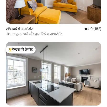
एडिनबर्घ में अपार्टमेंट
औसत रेटिंग 5 में 
4.9 (182)
नेशनल ट्रस्ट स्कॉटलैंड द्वारा रिडोक अपार्टमेंट
गेस्ट्स की फ़ेवरेट
गेस्ट्स का टॉप फ़ेवरेट