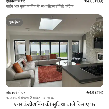
एडिनबर्घ में घर
औसत रेटिंग 5 में स
4.83 (139)
गार्डन और मुफ़्त पार्किंग के साथ सेंट्रल हॉलिडे कॉटेज
सुपरहोस्ट
सुपरहोस्ट
एडिनबर्घ में घर
औसत रेटिंग 5 में 
4.9 (214)
परफ़ेक्ट 4 बेडरूम 2 बाथरूम वाला घर
एयर कंडीशनिंग की सुविधा वाले किराए पर