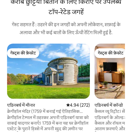
करीब छुट्टियाँ बिताने के लिए किराए पर उपलब्ध
टॉप-रेटेड जगहें
गेस्ट सहमत हैं : ठहरने की इन जगहों को अपनी लोकेशन, सफ़ाई के
अलावा और भी कई बातों के लिए ऊँची रेटिंग मिली हुई है.
गेस्ट्स की फ़ेवरेट
गेस्ट्स की फ़ेवरेट
गेस्ट्स की फ़ेवरेट
गेस्ट्स की फ़ेवरेट
एडिनबर्घ में मीनार
औसत रेटिंग 5 में से 4.94, 272 समीक्षाएँ
4.94 (272)
एडिनबर्घ में कॉन्डो
क्रेगीहॉल मंदिर (1759 में बनाई गई ऐतिहासिक
कैसल व्यू रिट्रीट। सेंट्
प्रॉपर्टी)
क्रेगीहॉल टेम्पल में ठहरकर अपनी एडिनबर्ग यात्रा को
एडिनबर्ग के ओल्ड टाउन
वाकई यादगार बनाएँ। 1759 में बना यह घर क्रेगीहॉल
कैसल और रॉयल माइल से
एस्टेट के पुराने हिस्से में अपनी खुद की ज़मीन पर
आराम फ़रमाएँ और स्टा