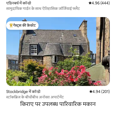
एडिनबर्घ में कॉन्डो
औसत रेटिंग 5 में स
4.96 (444)
सामुदायिक गार्डन के साथ ऐतिहासिक जॉर्जियाई फ्लैट
गेस्ट्स की फ़ेवरेट
गेस्ट्स का टॉप फ़ेवरेट
Stockbridge में कॉन्डो
औसत रेटिंग 5 में स
4.94 (201)
स्टॉकब्रिज के बीचोंबीच अनोखा अपार्टमेंट
किराए पर उपलब्ध पारिवारिक मकान