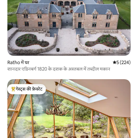
Ratho में घर
औसत रेटिंग 5 मे
5 (224)
शानदार एडिनबर्ग 1820 के दशक के अस्तबल में तब्दील मकान
गेस्ट्स की फ़ेवरेट
गेस्ट्स का टॉप फ़ेवरेट