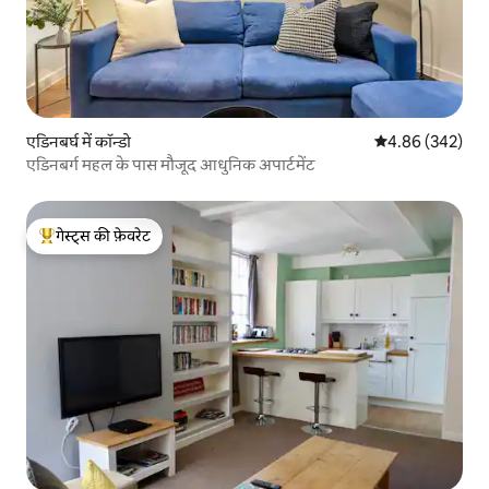
एडिनबर्घ में कॉन्डो
औसत रेटिंग 5 में स
4.86 (342)
एडिनबर्ग महल के पास मौजूद आधुनिक अपार्टमेंट
गेस्ट्स की फ़ेवरेट
गेस्ट्स का टॉप फ़ेवरेट