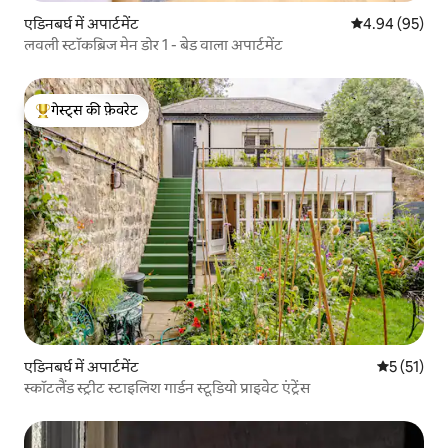
एडिनबर्घ में अपार्टमेंट
औसत रेटिंग 5 में 
4.94 (95)
लवली स्टॉकब्रिज मेन डोर 1 - बेड वाला अपार्टमेंट
गेस्ट्स की फ़ेवरेट
गेस्ट्स का टॉप फ़ेवरेट
एडिनबर्घ में अपार्टमेंट
औसत रेटिंग 5 
5 (51)
स्कॉटलैंड स्ट्रीट स्टाइलिश गार्डन स्टूडियो प्राइवेट एंट्रेंस