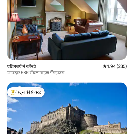
एडिनबर्घ में कॉन्डो
औसत रेटिंग 5 में स
4.94 (235)
शानदार 5BR रॉयल माइल पेंटहाउस
गेस्ट्स की फ़ेवरेट
गेस्ट्स का टॉप फ़ेवरेट