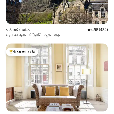
एडिनबर्घ में कॉन्डो
औसत रेटिंग 5 में स
4.95 (434)
महल का नज़ारा, ऐतिहासिक पुराना शहर
गेस्ट्स की फ़ेवरेट
गेस्ट्स का टॉप फ़ेवरेट