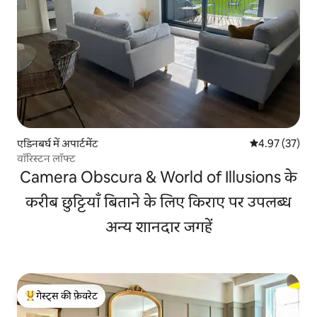
एडिनबर्घ में अपार्टमेंट
औसत रेटिंग 5 में 
4.97 (37)
वॉरिस्टन लॉफ्ट
Camera Obscura & World of Illusions के
करीब छुट्टियाँ बिताने के लिए किराए पर उपलब्ध
अन्य शानदार जगहें
गेस्ट्स की फ़ेवरेट
गेस्ट्स का टॉप फ़ेवरेट