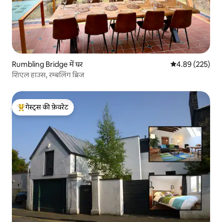
Rumbling Bridge में घर
औसत रेटिंग 5 में स
4.89 (225)
शिएल हाउस, रम्बलिंग ब्रिज
गेस्ट्स की फ़ेवरेट
गेस्ट्स का टॉप फ़ेवरेट