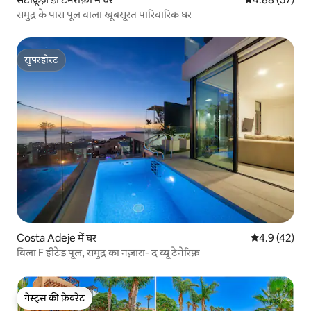
समुद्र के पास पूल वाला खूबसूरत पारिवारिक घर
सुपरहोस्ट
सुपरहोस्ट
Costa Adeje में घर
औसत रेटिंग 5 में
4.9 (42)
विला F हीटेड पूल, समुद्र का नज़ारा- द व्यू टेनेरिफ़
गेस्ट्स की फ़ेवरेट
गेस्ट्स की फ़ेवरेट