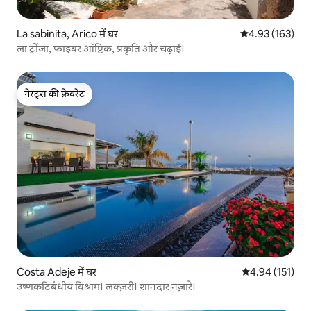
La sabinita, Arico में घर
औसत रेटिंग 5 में स
4.93 (163)
ला ट्रोंजा, फाइबर ऑप्टिक, प्रकृति और चढ़ाई।
गेस्ट्स की फ़ेवरेट
गेस्ट्स की फ़ेवरेट
Costa Adeje में घर
औसत रेटिंग 5 में स
4.94 (151)
उष्णकटिबंधीय विश्राम। लक्ज़री। शानदार नज़ारे।