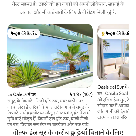
गेस्ट सहमत हैं : ठहरने की इन जगहों को अपनी लोकेशन, सफ़ाई के
अलावा और भी कई बातों के लिए ऊँची रेटिंग मिली हुई है.
गेस्ट्स की फ़ेवरेट
गेस्ट्स की फ़ेवरेट
गेस्ट्स की फ़ेवरेट
गेस्ट्स का टॉप फ़ेवरेट
Oasis del Sur में टा
घर · Casita Seafron
La Caleta में घर
औसत रेटिंग 5 में से 4.97, 107 समीक्षाएँ
4.97 (107)
ओएसिस डेल सुर, टेनेरि
समुद्र के किनारे - निजी हॉट टब, एयर कंडीशनर,
सीफ़्रंट घर में आपका स्व
दक्षिण टेनेरिफ़
ला कालेटा डे अरिको के शांत तटीय गाँव में समुद्र के
शांत पानी को देखते हु
किनारे, ग्राउंड फ़्लोर पर मौजूद आवास। सुईट में सभी
टाउन - हाउस परिवारों, ज
सुविधाएँ मौजूद हैं, जिनमें एक हॉट टब, बाली शैली
की तलाश में एक शांतिपू
का बेड, विशाल सन डेक पर बारबेक्यू और एक वर्क
हमारी अच्छी तरह से 
स्टेशन शामिल हैं। स्थानीय गतिविधियों में शामिल हैं :
गोल्फ डेल सुर के करीब छुट्टियाँ बिताने के लिए
जगह में आराम करें और 
स्कूबा डाइविंग, रॉक क्लाइंबिंग, नौकायन, हाइकिंग