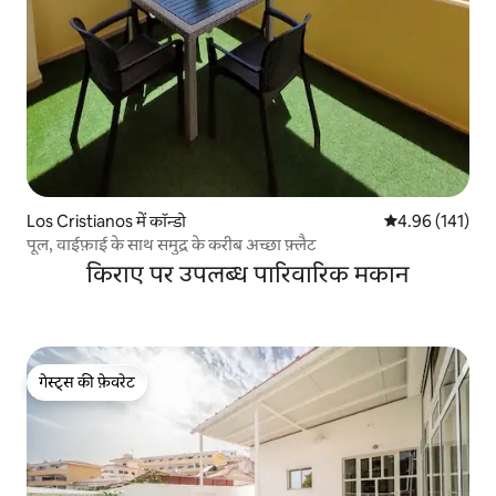
Los Cristianos में कॉन्डो
औसत रेटिंग 5 में स
4.96 (141)
पूल, वाईफ़ाई के साथ समुद्र के करीब अच्छा फ़्लैट
किराए पर उपलब्ध पारिवारिक मकान
गेस्ट्स की फ़ेवरेट
गेस्ट्स की फ़ेवरेट