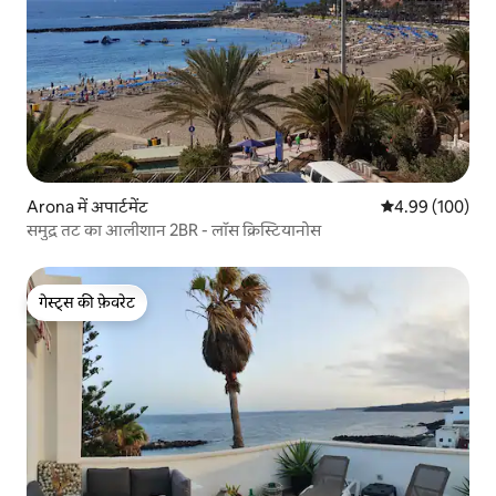
Arona में अपार्टमेंट
औसत रेटिंग 5 में स
4.99 (100)
समुद्र तट का आलीशान 2BR - लॉस क्रिस्टियानोस
गेस्ट्स की फ़ेवरेट
गेस्ट्स की फ़ेवरेट