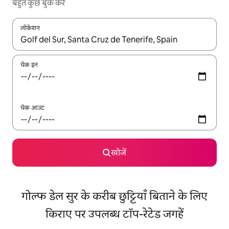
बहुत कुछ बुक करें
लोकेशन
नतीजों के उपलब्ध होने पर, अप और डाउन 'ऐरो की' का इस्तेमाल करके नेविगेट करें
चेक इन
चेक आउट
खोजें
गोल्फ डेल सुर के करीब छुट्टियाँ बिताने के लिए
किराए पर उपलब्ध टॉप-रेटेड जगहें