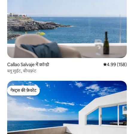
Callao Salvaje में कॉन्डो
औसत रेटिंग 5 में स
4.99 (158)
ब्लू सुईट, बीचफ़्रंट
गेस्ट्स की फ़ेवरेट
गेस्ट्स की फ़ेवरेट