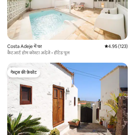
Costa Adeje में घर
औसत रेटिंग 5 में स
4.95 (123)
कैटआर्ट होम कोस्टा अदेजे • हीटेड पूल
गेस्ट्स की फ़ेवरेट
गेस्ट्स की फ़ेवरेट