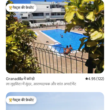
गेस्ट्स की फ़ेवरेट
गेस्ट्स का टॉप फ़ेवरेट
Granadilla में कॉन्डो
औसत रेटिंग 5 में स
4.95 (122)
ला लुइसिटा में सुंदर, आरामदायक और शांत अपार्टमेंट
गेस्ट्स की फ़ेवरेट
गेस्ट्स का टॉप फ़ेवरेट