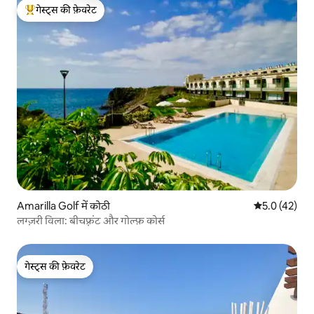
गेस्ट्स की फ़ेवरेट
गेस्ट्स का टॉप फ़ेवरेट
Amarilla Golf में कोठी
औसत रेटिंग 5 मे
5.0 (42)
लग्ज़री विला: बीचफ़्रंट और गोल्फ़ कोर्स
गेस्ट्स की फ़ेवरेट
गेस्ट्स की फ़ेवरेट