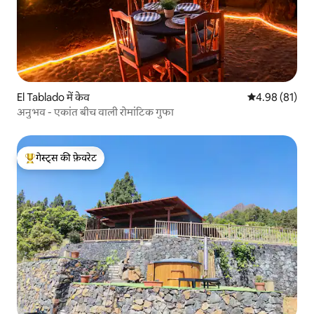
El Tablado में केव
औसत रेटिंग 5 में 
4.98 (81)
अनुभव - एकांत बीच वाली रोमांटिक गुफा
गेस्ट्स की फ़ेवरेट
गेस्ट्स का टॉप फ़ेवरेट