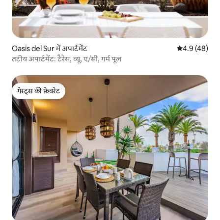
Oasis del Sur में अपार्टमेंट
औसत रेटिंग 5 में
4.9 (48)
तटीय अपार्टमेंट: टैरेस, व्यू, ए/सी, गर्म पूल
गेस्ट्स की फ़ेवरेट
गेस्ट्स की फ़ेवरेट