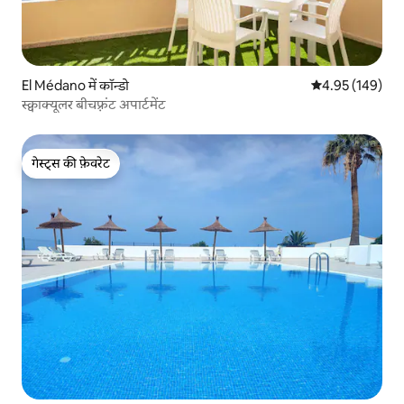
El Médano में कॉन्डो
औसत रेटिंग 5 में स
4.95 (149)
स्क्वाक्यूलर बीचफ़्रंट अपार्टमेंट
गेस्ट्स की फ़ेवरेट
गेस्ट्स की फ़ेवरेट