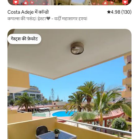
Costa Adeje में कॉन्डो
औसत रेटिंग 5 में स
4.98 (130)
कपल्स की पसंद। इंस्टा❤️️ - वर्दी महासागर दृश्य।
गेस्ट्स की फ़ेवरेट
गेस्ट्स की फ़ेवरेट