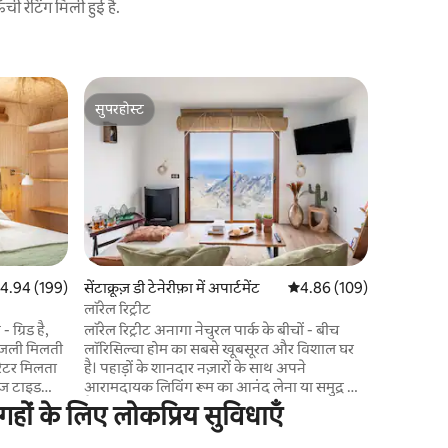
 रेटिंग मिली हुई है.
Los Realej
सुपरहोस्ट
गेस्ट्स
समुद्र के प
सुपरहोस्ट
गेस्ट्स का
समुद्र के प
मेडीटरेनियन 
और स्टाइल 
उठाना संभ
इसका शानदा
जो साल के 
सूर्यास्त क
अद्भुत पूल क
त रेटिंग 5 में से 4.94, 199 समीक्षाएँ
4.94 (199)
सेंटाक्रूज़ डी टेनेरीफ़ा में अपार्टमेंट
औसत रेटिंग 5 में से 4.86, 10
4.86 (109)
बहुत करीब है
लॉरेल रिट्रीट
प्रतियोगित
ग्रिड है,
लॉरेल रिट्रीट अनागा नेचुरल पार्क के बीचों - बीच
बिजली मिलती
लॉरिसिल्वा होम का सबसे खूबसूरत और विशाल घर
रेटर मिलता
है। पहाड़ों के शानदार नज़ारों के साथ अपने
टेज टाइड
आरामदायक लिविंग रूम का आनंद लेना या समुद्र के
 तरह से खुला
पैनोरमा के सामने जागना और स्पष्ट दिनों में Teide
गहों के लिए लोकप्रिय सुविधाएँ
 ज़रूरत हो
बस अनोखा है। लॉरेल रिट्रीट को विशेष रूप से परिवारों
ण। पूरी तरह
या समूहों के लिए डिज़ाइन किया गया है, जिसमें एक