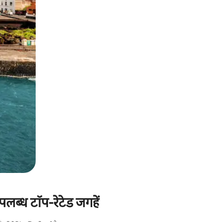
पलब्ध टॉप-रेटेड जगहें