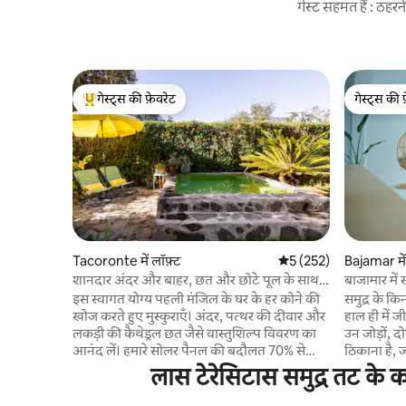
गेस्ट सहमत हैं : ठह
गेस्ट्स की फ़ेवरेट
गेस्ट्स की 
गेस्ट्स का टॉप फ़ेवरेट
गेस्ट्स की 
Tacoronte में लॉफ़्ट
औसत रेटिंग 5 में से 5, 252
5 (252)
Bajamar में 
शानदार अंदर और बाहर, छत और छोटे पूल के साथ
बाजामार में 
पेंटहाउस
Boutique
इस स्वागत योग्य पहली मंजिल के घर के हर कोने की
समुद्र के क
खोज करते हुए मुस्कुराएँ। अंदर, पत्थर की दीवार और
हाल ही में ज
लकड़ी की कैथेड्रल छत जैसे वास्तुशिल्प विवरण का
उन जोड़ों, द
आनंद लें। हमारे सोलर पैनल की बदौलत 70% से
ठिकाना है,
ज़्यादा बिजली की खपत खुद - ब - खुद पैदा होती है।
में हैं। आपके
लास टेरेसिटास समुद्र तट के क
इको - फ़्रेंडली घर :) फिर बाहर के नज़ारे और पीछे के
डूब जाएँ, क
आँगन के लिए बालकनी के बाहर जाएँ, चिल आउट
आपके लिए 