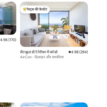
गेस्ट्स की फ़ेवरेट
गेस्ट्स का टॉप फ़ेवरेट
सत रेटिंग 5 में से 4.96, 170 समीक्षाएँ
4.96 (170)
सेंटाक्रूज़ डी टेनेरीफ़ा में कॉन्डो
औसत रेटिंग 5 में से 4.98, 29
4.98 (294)
AirCon - डिज़ाइन और चमकीला