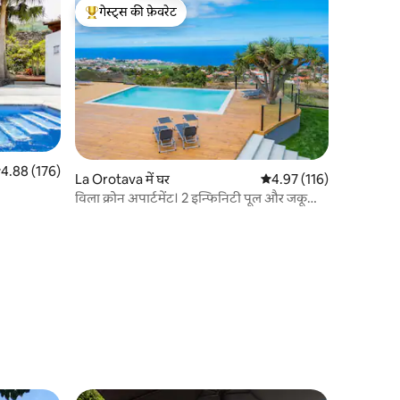
गेस्ट्स की फ़ेवरेट
गेस्ट्स का टॉप फ़ेवरेट
सत रेटिंग 5 में से 4.88, 176 समीक्षाएँ
4.88 (176)
La Orotava में घर
औसत रेटिंग 5 में से 4.97, 11
4.97 (116)
विला क्रोन अपार्टमेंट। 2 इन्फिनिटी पूल और जकूज़ी
के साथ