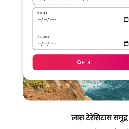
चेक इन
चेक आउट
खोजें
लास टेरेसिटास समुद्र