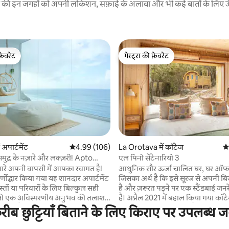
रने की इन जगहों को अपनी लोकेशन, सफ़ाई के अलावा और भी कई बातों के लिए ऊँची
फ़ेवरेट
गेस्ट्स की फ़ेवरेट
फ़ेवरेट
गेस्ट्स की फ़ेवरेट
 समीक्षाएँ
अपार्टमेंट
औसत रेटिंग 5 में से 4.99, 106 समीक्षाएँ
4.99 (106)
La Orotava में कॉटेज
औस
समुद्र के नज़ारे और लक्ज़री! Apto
एल पिनो सेंटेनारियो 3
िनारे अपनी वापसी में आपका स्वागत है!
आधुनिक सौर ऊर्जा चालित घर, घर ऑफ - 
ीर्णोद्धार किया गया यह शानदार अपार्टमेंट
जिसका अर्थ है कि इसे सूरज से अपनी 
ोस्तों या परिवारों के लिए बिल्कुल सही
है और ज़रूरत पड़ने पर एक स्टैंडबाई जन
 जो एक अविस्मरणीय अनुभव की तलाश
है। अप्रैल 2021 में बहाल किया गया कॉ
 सामने फैले लुभावने समुद्र के नज़ारे में
नेशनल पार्क से ठीक पहले है। घर में पूरी
रीब छुट्टियाँ बिताने के लिए किराए पर उपलब्ध ज
िचन से लेकर शॉवर तक, हर कोने को
किचन और लिविंग रूम है, जिसमें सभी की
अटलांटिक महासागर की शांति और
सकती है, गैस स्टोव और आधुनिक उपकर