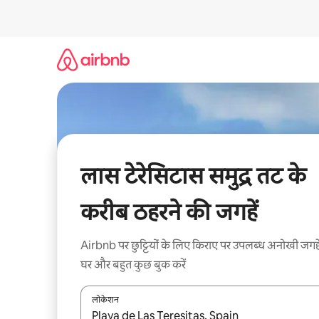
इसे
छोड़कर
सीधा
कॉन्टेंट
पर
जाएँ
लास टेरेसिटास समुद्र तट के
करीब ठहरने की जगहें
Airbnb पर छुट्टियों के लिए किराए पर उपलब्ध अनोखी जगहे
घर और बहुत कुछ बुक करें
लोकेशन
नतीजों के उपलब्ध होने पर, अप और डाउन 'ऐरो की' का इस्तेमाल 