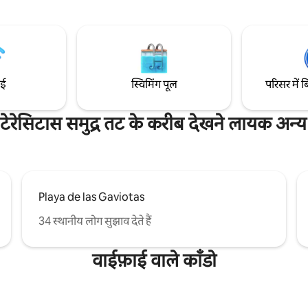
आनंद लेने के लिए डिज़ाइन किया गया है।
कार्यात्मक सिंक, शॉवर और शौचालय के 
ंट बुटीक अपार्टमेंट आपको
बाथरूम। कृपया यहाँ पहुँचने और बुकिंग 
ाम और शानदार नज़ारों का अनोखा
करने के तरीके की जानकारी पढ़ें।
ेता है
ाई
स्विमिंग पूल
परिसर में ब
टेरेसिटास समुद्र तट के करीब देखने लायक अन्य 
Playa de las Gaviotas
34 स्थानीय लोग सुझाव देते हैं
वाईफ़ाई वाले काँडो