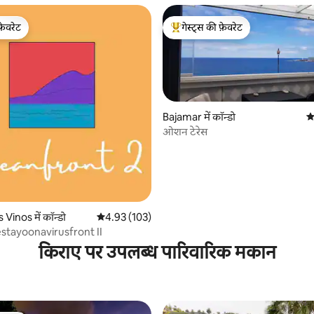
फ़ेवरेट
गेस्ट्स की फ़ेवरेट
फ़ेवरेट
गेस्ट्स का टॉप फ़ेवरेट
Bajamar में कॉन्डो
औ
ओशन टेरेस
 समीक्षाएँ
 Vinos में कॉन्डो
औसत रेटिंग 5 में से 4.93, 103 समीक्षाएँ
4.93 (103)
estayoonavirusfront II
किराए पर उपलब्ध पारिवारिक मकान