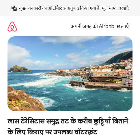
इसे
कुछ जानकारी का ऑटोमैटिक अनुवाद किया गया है। 
मूल भाषा दिखाएँ
छोड़कर
सीधा
कॉन्टेंट
अपनी जगह को Airbnb पर लाएँ
पर
जाएँ
लास टेरेसिटास समुद्र तट के करीब छुट्टियाँ बिताने
के लिए किराए पर उपलब्ध वॉटरफ़्रंट