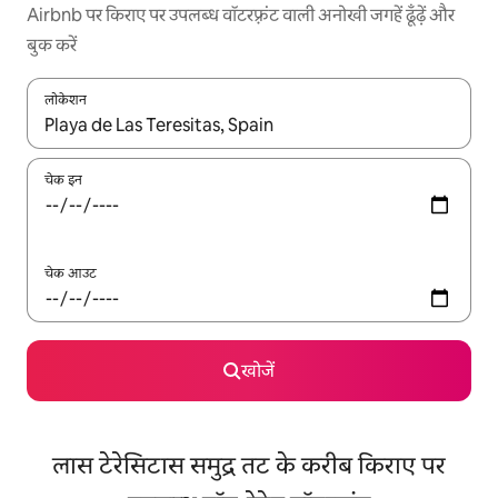
Airbnb पर किराए पर उपलब्ध वॉटरफ़्रंट वाली अनोखी जगहें ढूँढ़ें और
बुक करें
लोकेशन
नतीजों के उपलब्ध होने पर, अप और डाउन 'ऐरो की' का इस्तेमाल करके नेविगेट करें
चेक इन
चेक आउट
खोजें
लास टेरेसिटास समुद्र तट के करीब किराए पर