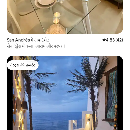
San Andrés में अपार्टमेंट
औसत रेटिंग 5 में 
4.83 (42)
सैन एंड्रेस में कला, आराम और परंपरा।
गेस्ट्स की फ़ेवरेट
गेस्ट्स की फ़ेवरेट