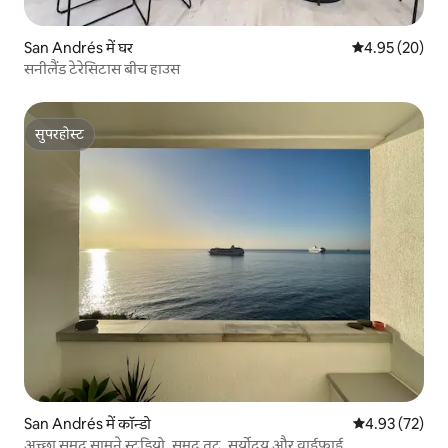
San Andrés में घर
औसत रेटिंग 5 में 
4.95 (20)
सनीलैंड टेरेसिटास बीच हाउस
सुपरहोस्ट
सुपरहोस्ट
San Andrés में कॉन्डो
औसत रेटिंग 5 में 
4.93 (72)
अच्छा समुद्र सामने स्टूडियो, समुद्र तट, सूर्योदय और वाईफ़ाई