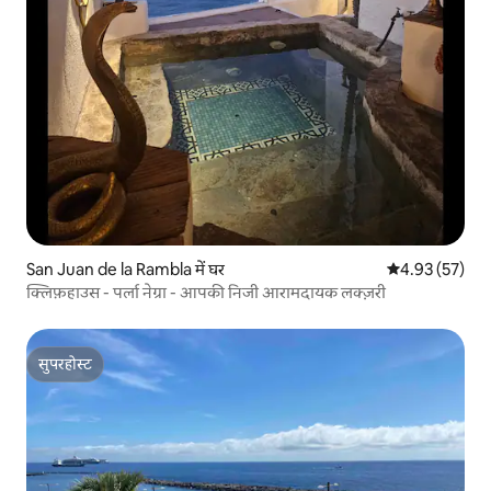
San Juan de la Rambla में घर
औसत रेटिंग 5 में 
4.93 (57)
क्लिफ़हाउस - पर्ला नेग्रा - आपकी निजी आरामदायक लक्ज़री
सुपरहोस्ट
सुपरहोस्ट