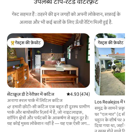
उपलब्ध टॉप-रेटेड वॉटरफ़्रंट
गेस्ट सहमत हैं : ठहरने की इन जगहों को अपनी लोकेशन, सफ़ाई के
अलावा और भी कई बातों के लिए ऊँची रेटिंग मिली हुई है.
गेस्ट्स की फ़ेवरेट
गेस्ट्स की फ़ेवरेट
गेस्ट्स का टॉप फ़ेवरेट
गेस्ट्स की फ़ेवरेट
सेंटाक्रूज़ डी टेनेरीफ़ा में कॉटेज
औसत रेटिंग 5 में से 4.93, 474 समीक्षाएँ
4.93 (474)
अनागा रूरल पार्क में लिटिल कॉटेज
Los Realejos में घर
🌿 हमारी छोटी-सी कॉटेज एक बहुत ही दूरस्थ ग्रामीण
समुद्र के सामने प्रकृ
पार्क और बायोस्फ़ीर रिज़र्व में है, जो नाइटलाइफ़,
घर "एल मार" (द सी), 
शॉपिंग क्षेत्रों और पर्यटकों के आकर्षण से बहुत दूर है।
चट्टान के शीर्ष पर अप
यह कोई मुख्य लोकेशन नहीं है — यह एक ऐसी जगह
दिया गया था, जहाँ य
है, जहाँ आप सचमुच दुनिया से कट सकते हैं, शांति
न खत्म होने वाले दिन