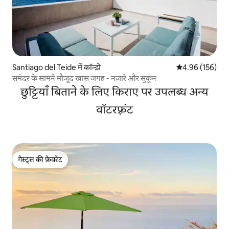
Santiago del Teide में कॉन्डो
औसत रेटिंग 5 में स
4.96 (156)
समंदर के सामने मौजूद खास जगह - नज़ारे और सुकून
छुट्टियाँ बिताने के लिए किराए पर उपलब्ध अन्य
वॉटरफ़्रंट
गेस्ट्स की फ़ेवरेट
गेस्ट्स की फ़ेवरेट