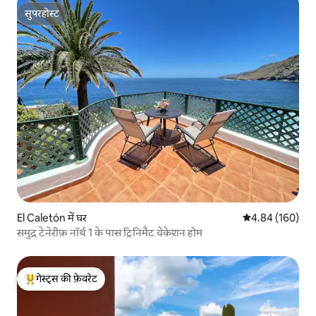
सुपरहोस्ट
सुपरहोस्ट
El Caletón में घर
औसत रेटिंग 5 में स
4.84 (160)
समुद्र टेनेरीफ़ नॉर्थ 1 के पास ट्रिनिमैट वेकेशन होम
गेस्ट्स की फ़ेवरेट
गेस्ट्स का टॉप फ़ेवरेट