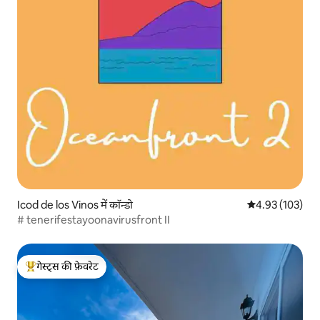
Icod de los Vinos में कॉन्डो
औसत रेटिंग 5 में स
4.93 (103)
# tenerifestayoonavirusfront II
गेस्ट्स की फ़ेवरेट
गेस्ट्स का टॉप फ़ेवरेट