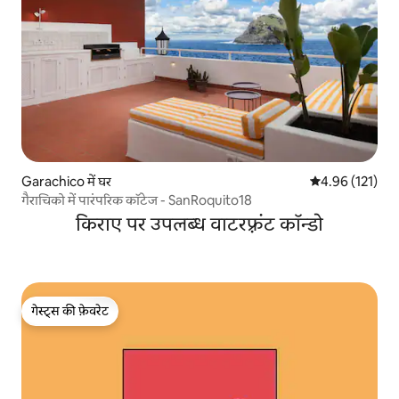
Garachico में घर
औसत रेटिंग 5 में स
4.96 (121)
गैराचिको में पारंपरिक कॉटेज - SanRoquito18
किराए पर उपलब्ध वाटरफ़्रंट कॉन्डो
गेस्ट्स की फ़ेवरेट
गेस्ट्स की फ़ेवरेट