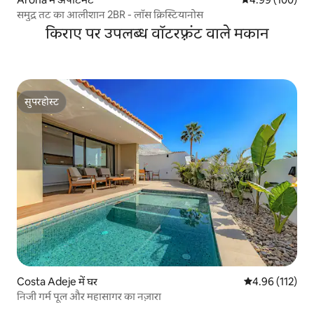
समुद्र तट का आलीशान 2BR - लॉस क्रिस्टियानोस
किराए पर उपलब्ध वॉटरफ़्रंट वाले मकान
सुपरहोस्ट
सुपरहोस्ट
Costa Adeje में घर
औसत रेटिंग 5 में स
4.96 (112)
निजी गर्म पूल और महासागर का नज़ारा