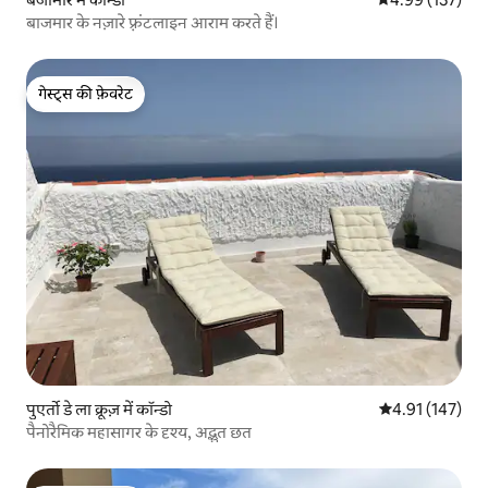
बाजमार के नज़ारे फ़्रंटलाइन आराम करते हैं।
गेस्ट्स की फ़ेवरेट
गेस्ट्स की फ़ेवरेट
पुएर्तो डे ला क्रूज़ में कॉन्डो
औसत रेटिंग 5 में स
4.91 (147)
पैनोरैमिक महासागर के दृश्य, अद्भुत छत