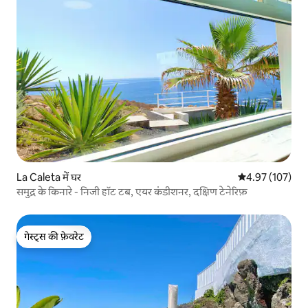
La Caleta में घर
औसत रेटिंग 5 में स
4.97 (107)
समुद्र के किनारे - निजी हॉट टब, एयर कंडीशनर, दक्षिण टेनेरिफ़
गेस्ट्स की फ़ेवरेट
गेस्ट्स की फ़ेवरेट