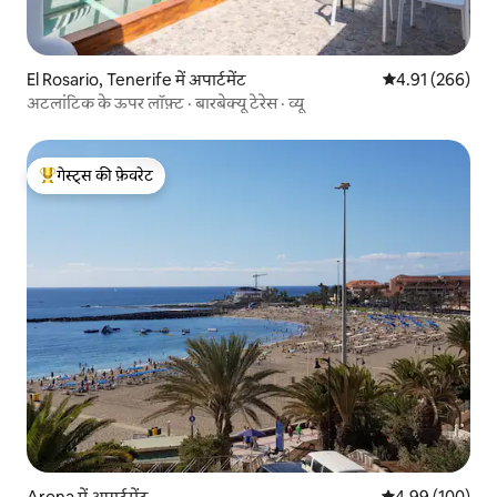
El Rosario, Tenerife में अपार्टमेंट
औसत रेटिंग 5 में स
4.91 (266)
अटलांटिक के ऊपर लॉफ़्ट · बारबेक्यू टेरेस · व्यू
गेस्ट्स की फ़ेवरेट
गेस्ट्स का टॉप फ़ेवरेट
Arona में अपार्टमेंट
औसत रेटिंग 5 में स
4.99 (100)