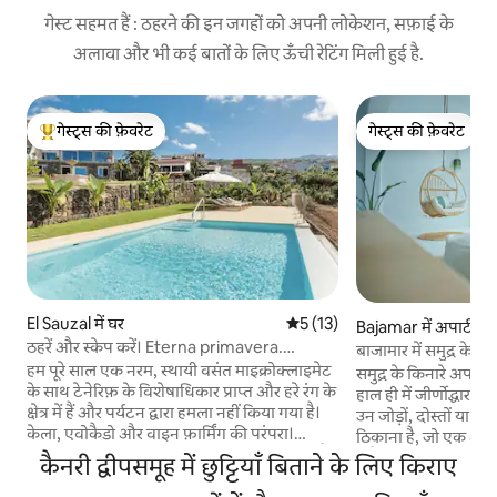
गेस्ट सहमत हैं : ठहरने की इन जगहों को अपनी लोकेशन, सफ़ाई के
अलावा और भी कई बातों के लिए ऊँची रेटिंग मिली हुई है.
गेस्ट्स की फ़ेवरेट
गेस्ट्स की फ़ेवरेट
गेस्ट्स का टॉप फ़ेवरेट
गेस्ट्स की फ़ेवरेट
El Sauzal में घर
औसत रेटिंग 5 में से 5, 13 समीक्षाएँ
5 (13)
Bajamar में अपार्टमेंट
ठहरें और स्केप करें। Eterna primavera.
बाजामार में समुद्र के 
Tenerife.
हम पूरे साल एक नरम, स्थायी वसंत माइक्रोक्लाइमेट
Boutique
समुद्र के किनारे अपनी 
के साथ टेनेरिफ़ के विशेषाधिकार प्राप्त और हरे रंग के
हाल ही में जीर्णोद्धार 
क्षेत्र में हैं और पर्यटन द्वारा हमला नहीं किया गया है।
उन जोड़ों, दोस्तों या प
केला, एवोकैडो और वाइन फ़ार्मिंग की परंपरा।
ठिकाना है, जो एक अव
Hacienda में, जहाँ ज़मीन अभी भी काम कर रही है,
में हैं। आपके सामने फैले 
कैनरी द्वीपसमूह में छुट्टियाँ बिताने के लिए किराए
हम एक पूरी तरह से बहाल किए गए घर के ग्राउंड
डूब जाएँ, किचन से ले
फ़्लोर को किराए पर देते हैं, जो समुद्र, स्वतंत्र प्रवेश