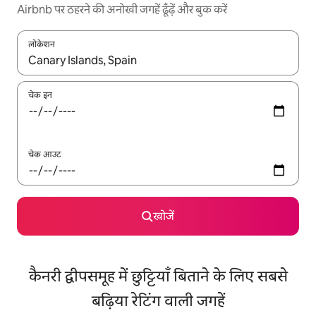
Airbnb पर ठहरने की अनोखी जगहें ढूँढ़ें और बुक करें
लोकेशन
नतीजों के उपलब्ध होने पर, अप और डाउन 'ऐरो की' का इस्तेमाल करके नेविगेट करें
चेक इन
चेक आउट
खोजें
कैनरी द्वीपसमूह में छुट्टियाँ बिताने के लिए सबसे
बढ़िया रेटिंग वाली जगहें