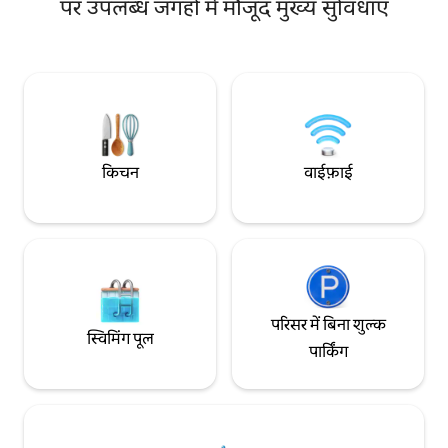
पर उपलब्ध जगहों में मौजूद मुख्य सुविधाएँ
आपके लिए अटलांटिक 
द्वार, अनोखे सूर्यास्त और आपके दिनों के साथ
सुंदरता का आनंद लेने 
Teide ज्वालामुखी का दृश्य देखता है। बिना ट्रैफ़िक
यह ओशनफ़्रंट बुटीक अ
और शांति के एक छोटी - सी सड़क में दाखिल होना।
लक्ज़री,आराम और शान
कॉम्बिनेशन देता है
किचन
वाईफ़ाई
परिसर में बिना शुल्क
स्विमिंग पूल
पार्किंग