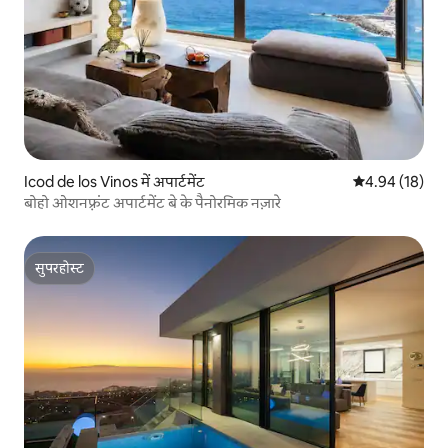
Icod de los Vinos में अपार्टमेंट
औसत रेटिंग 5 में 
4.94 (18)
बोहो ओशनफ़्रंट अपार्टमेंट बे के पैनोरमिक नज़ारे
सुपरहोस्ट
सुपरहोस्ट