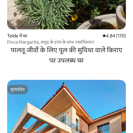
Telde में घर
औसत रेटिंग 5 में स
4.84 (170)
Finca Margarita, समुद्र के दृश्य के साथ नखलिस्तान
पालतू जीवों के लिए पूल की सुविधा वाले किराए
पर उपलब्ध घर
सुपरहोस्ट
सुपरहोस्ट