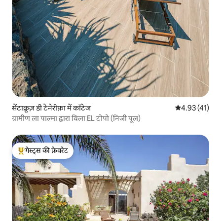
सेंटाक्रूज़ डी टेनेरीफ़ा में कॉटेज
औसत रेटिंग 5 में 
4.93 (41)
ग्रामीण ला पाल्मा द्वारा विला EL टोपो (निजी पूल)
गेस्ट्स की फ़ेवरेट
गेस्ट्स का टॉप फ़ेवरेट