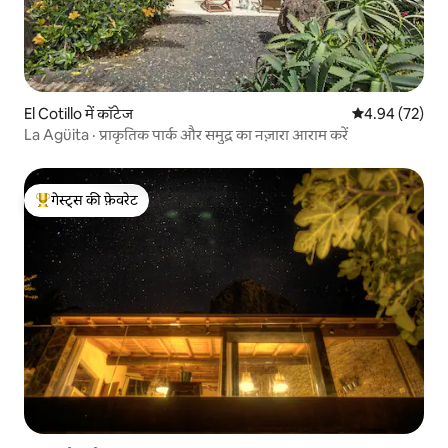
El Cotillo में कॉटेज
औसत रेटिंग 5 में 
4.94 (72)
La Agüita · प्राकृतिक पार्क और समुद्र का नज़ारा आराम करें
गेस्ट्स की फ़ेवरेट
गेस्ट्स का टॉप फ़ेवरेट