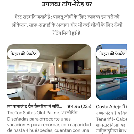
उपलब्ध टॉप-रेटेड घर
गेस्ट सहमति जताते हैं : पालतू जीवों के लिए उपलब्ध इन घरों को
लोकेशन, साफ़-सफ़ाई के अलावा और भी कई चीज़ों के लिए ऊँची
रेटिंग मिली हुई है।
गेस्ट्स की फ़ेवरेट
गेस्ट्स की फ़ेवरेट
गेस्ट्स की फ़ेवरेट
गेस्ट्स की फ़ेवरेट
ला पामाजं द ग्रैन कैनरिया में सर्विस
औसत रेटिंग 5 में से 4.96, 235 समीक्षाएँ
4.96 (235)
Costa Adeje में घर
अपार्टमेंट
TocToc Suites Olof Palme, 2 स्लीपिंग
उष्णकटिबंधीय विश्राम।
अपार्टमेंट...
Diseñadas para ofrecerte unas
Tenerif (- Caldera Del R
vacaciones para recordar, con capacidad
शानदार विला। यह एक पंक्ति में TripAdvisor द्वारा
de hasta 4 huéspedes, cuentan con una
नामित दुनिया के N1 वाट