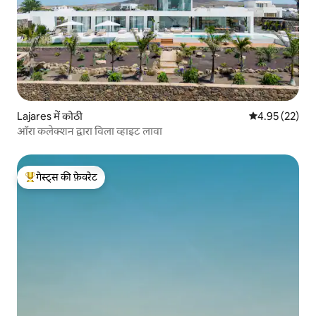
Lajares में कोठी
औसत रेटिंग 5 में 
4.95 (22)
ऑरा कलेक्शन द्वारा विला व्हाइट लावा
गेस्ट्स की फ़ेवरेट
गेस्ट्स का टॉप फ़ेवरेट