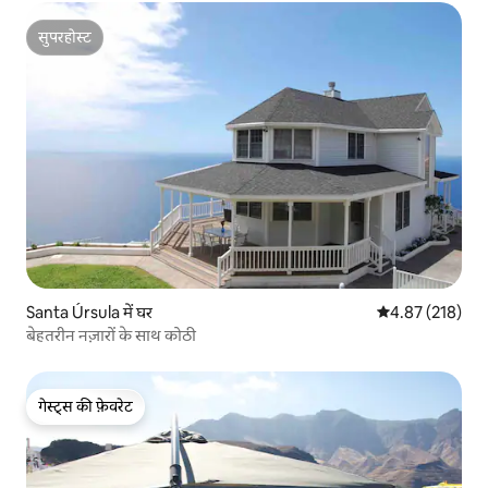
सुपरहोस्ट
सुपरहोस्ट
Santa Úrsula में घर
औसत रेटिंग 5 में स
4.87 (218)
बेहतरीन नज़ारों के साथ कोठी
गेस्ट्स की फ़ेवरेट
गेस्ट्स की फ़ेवरेट