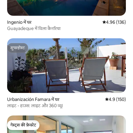
Ingenio में घर
औसत रेटिंग 5 में स
4.96 (136)
Guayadeque में विला कैनरिया
सुपरहोस्ट
सुपरहोस्ट
Urbanización Famara में घर
औसत रेटिंग 5 में 
4.9 (150)
लाइट - हाउस: लाइट और 360 व्यू।
गेस्ट्स की फ़ेवरेट
गेस्ट्स की फ़ेवरेट