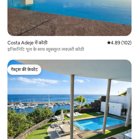
Costa Adeje में कोठी
औसत रेटिंग 5 में स
4.89 (102)
इन्फ़िनिटि पूल के साथ खूबसूरत लक्ज़री कोठी
गेस्ट्स की फ़ेवरेट
गेस्ट्स की फ़ेवरेट