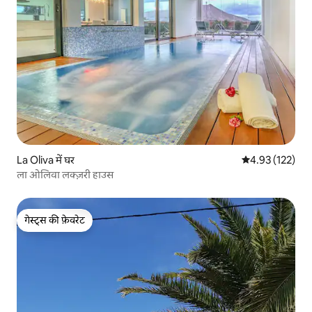
La Oliva में घर
औसत रेटिंग 5 में स
4.93 (122)
ला ओलिवा लक्ज़री हाउस
गेस्ट्स की फ़ेवरेट
गेस्ट्स की फ़ेवरेट