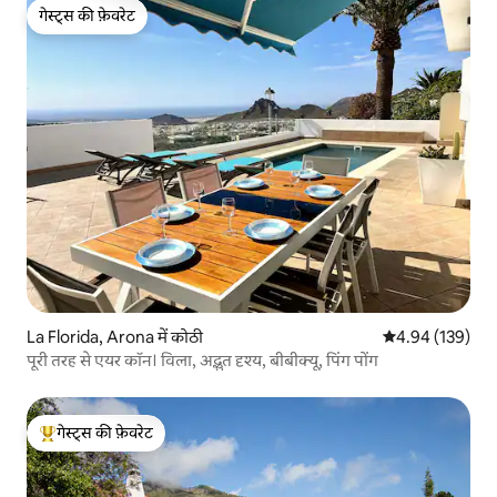
गेस्ट्स की फ़ेवरेट
गेस्ट्स की फ़ेवरेट
La Florida, Arona में कोठी
औसत रेटिंग 5 में स
4.94 (139)
पूरी तरह से एयर कॉन। विला, अद्भुत दृश्य, बीबीक्यू, पिंग पोंग
गेस्ट्स की फ़ेवरेट
गेस्ट्स का टॉप फ़ेवरेट