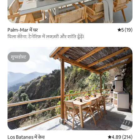
Palm-Mar में घर
औसत रेटिंग 5 
5 (19)
विला सेरेना: टेनेरिफ़ में लक्ज़री और शांति ढूँढ़ें।
सुपरहोस्ट
सुपरहोस्ट
Los Batanes में केव
औसत रेटिंग 5 में स
4.89 (214)