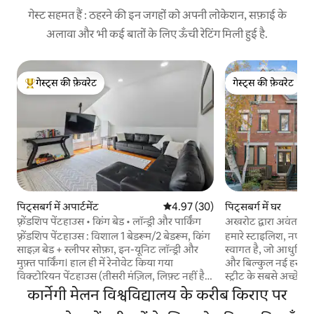
गेस्ट सहमत हैं : ठहरने की इन जगहों को अपनी लोकेशन, सफ़ाई के
अलावा और भी कई बातों के लिए ऊँची रेटिंग मिली हुई है.
गेस्ट्स की फ़ेवरेट
गेस्ट्स की फ़ेवरेट
गेस्ट्स का टॉप फ़ेवरेट
गेस्ट्स की फ़ेवरेट
पिट्सबर्ग में अपार्टमेंट
औसत रेटिंग 5 में से 4.97, 30 समीक्षाएँ
4.97 (30)
पिट्सबर्ग में घर
फ़्रेंडशिप पेंटहाउस • किंग बेड • लॉन्ड्री और पार्किंग
अखरोट द्वारा अवंत - गार
फ़्रेंडशिप पेंटहाउस : विशाल 1 बेडरूम/2 बेडरूम, किंग
हमारे स्टाइलिश, नए सि
साइज़ बेड + स्लीपर सोफ़ा, इन-यूनिट लॉन्ड्री और
स्वागत है, जो आधुनिक 
मुफ़्त पार्किंग। हाल ही में रेनोवेट किया गया
और बिल्कुल नई हर चीज
विक्टोरियन पेंटहाउस (तीसरी मंज़िल, लिफ़्ट नहीं है)
स्ट्रीट के सबसे अच्छे रे
जो चिकित्सा यात्रियों, विश्वविद्यालय के आगंतुकों,
कुछ ही कदम दूर स्थित ह
कार्नेगी मेलन विश्वविद्यालय के करीब किराए पर
छात्रों और लंबे समय तक ठहरने वालों के लिए
का मुख्य ठिकाना है! ⭐ 2 किंग बेड + 2 क्वीन बेड + 5