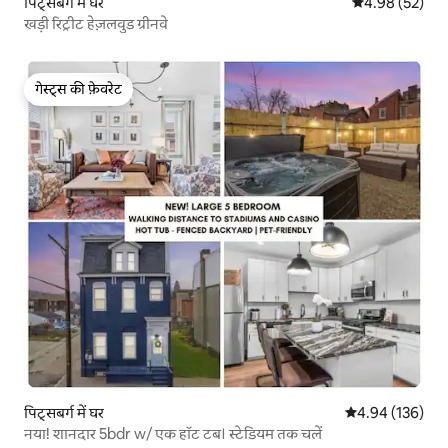
पिट्सबर्ग में घर
औसत रेटिंग 5 में 
4.98 (52)
खड़ी रिट्रीट हेज़लवुड ग्रीनवे
गेस्ट्स की फ़ेवरेट
गेस्ट्स की फ़ेवरेट
पिट्सबर्ग में घर
औसत रेटिंग 5 में स
4.94 (136)
नया! शानदार 5bdr w/ एक हॉट टब। स्टेडियम तक चलें