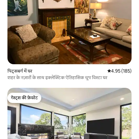
पिट्सबर्ग में घर
औसत रेटिंग 5 में स
4.95 (185)
शहर के नज़ारों के साथ इक्लेक्टिक ऐतिहासिक धूप विस्टा घर
गेस्ट्स की फ़ेवरेट
गेस्ट्स की फ़ेवरेट