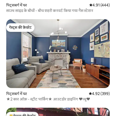
पिट्सबर्ग में घर
औसत रेटिंग 5 में स
4.91 (444)
साउथ साइड के बीचों - बीच शहरी कनवर्ट किया गया गैस स्टेशन
गेस्ट्स की फ़ेवरेट
गेस्ट्स की फ़ेवरेट
पिट्सबर्ग में घर
औसत रेटिंग 5 में स
4.92 (399)
★2 कार ऑफ़ - स्ट्रीट पार्किंग★ आउटडोर डाइनिंग ♥व्यू♥