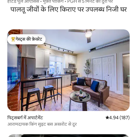
हीटेड पूल ओएसिस • मुफ़्त पार्किंग • PGH से 5 मिनट की दूरी पर
पालतू जीवों के लिए किराए पर उपलब्ध निजी घर
गेस्ट्स की फ़ेवरेट
गेस्ट्स का टॉप फ़ेवरेट
पिट्सबर्ग में अपार्टमेंट
औसत रेटिंग 5 में स
4.94 (187)
आरामदायक किंग सुइट बस अखरोट से दूर