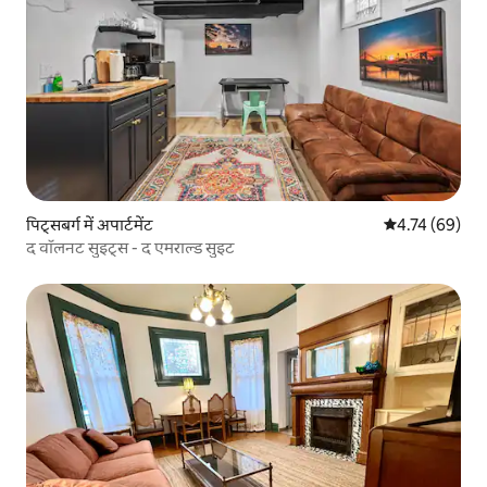
पिट्सबर्ग में अपार्टमेंट
औसत रेटिंग 5 में 
4.74 (69)
द वॉलनट सुइट्स - द एमराल्ड सुइट