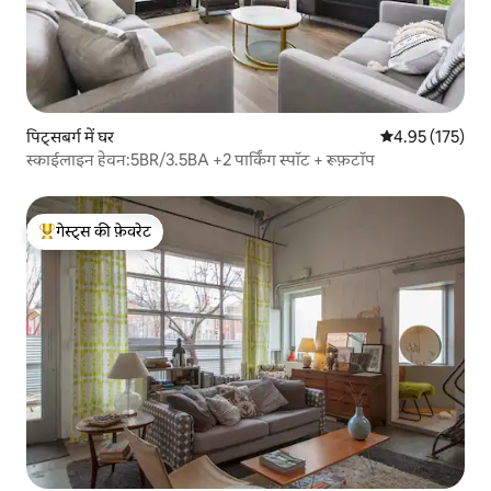
पिट्सबर्ग में घर
औसत रेटिंग 5 में स
4.95 (175)
स्काईलाइन हेवन:5BR/3.5BA +2 पार्किंग स्पॉट + रूफ़टॉप
गेस्ट्स की फ़ेवरेट
गेस्ट्स का टॉप फ़ेवरेट