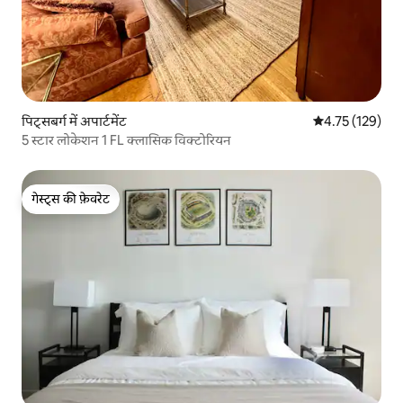
पिट्सबर्ग में अपार्टमेंट
औसत रेटिंग 5 में स
4.75 (129)
5 स्टार लोकेशन 1 FL क्लासिक विक्टोरियन
गेस्ट्स की फ़ेवरेट
गेस्ट्स की फ़ेवरेट