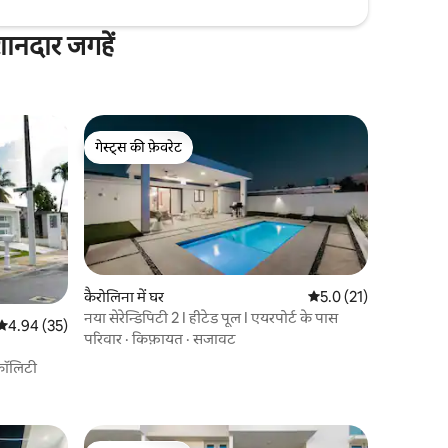
शानदार जगहें
गेस्ट्स की फ़ेवरेट
गेस्ट्स की फ़ेवरेट
कैरोलिना में घर
औसत रेटिंग 5 में से 5.0, 2
5.0 (21)
नया सेरेन्डिपिटी 2 I हीटेड पूल I एयरपोर्ट के पास
औसत रेटिंग 5 में से 4.94, 35 समीक्षाएँ
4.94 (35)
परिवार
·
किफ़ायत
·
सजावट
्वॉलिटी