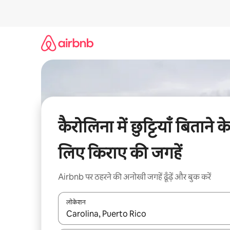
इसे
छोड़कर
सीधा
कॉन्टेंट
पर
जाएँ
कैरोलिना में छुट्टियाँ बिताने क
लिए किराए की जगहें
Airbnb पर ठहरने की अनोखी जगहें ढूँढ़ें और बुक करें
लोकेशन
नतीजों के उपलब्ध होने पर, अप और डाउन 'ऐरो की' का इस्तेमाल 