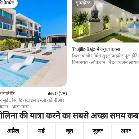
की फ़ेवरेट
सुपरहोस्ट
टॉप फ़ेवरेट
सुपरहोस्ट
1 समीक्षाएँ
Trujillo Bajo में क्यूबा कासा
विला बाली I किंग सुइट प्राइवेट पूल हीटे
किफ़ायत
·
लोकेशन
·
पैदल चलने लाय
अपार्टमेंट
औसत रेटिंग 5 में से 5.0, 28 समीक्षाएँ
5.0 (28)
सुईट रिज़ॉर्ट-स्टाइल इस्ला वर्डे पीआर
केशन
·
आस-पास
रोलिना की यात्रा करने का सबसे अच्छा समय कब 
अप्रैल
मई
जून
जुल॰
अग॰