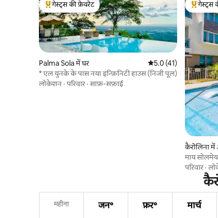
गेस्ट्स की फ़ेवरेट
गेस्ट्स 
गेस्ट्स का टॉप फ़ेवरेट
गेस्ट्स का 
Palma Sola में घर
औसत रेटिंग 5 में से 5.0, 4
5.0 (41)
* एल युनके के पास नया इन्फ़िनिटी हाउस (निजी पूल)
लोकेशन
·
परिवार
·
साफ़-सफ़ाई
कैरोलिना में 
माय सोलमेयर 
परिवार
·
लो
कै
महीना
जन॰
फ़र॰
मार्च