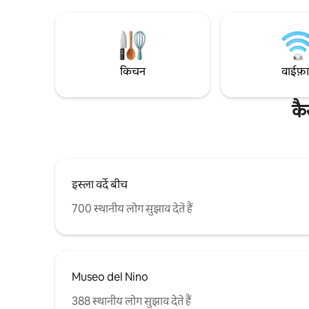
बिलकुल सही) 🌅 ऊँचाई वाली जगह से सूर्योदय के
शानदार नज़ारे ⚡ तेज़ वाईफ़ाई, एयर कंडीशनर, स्मार्ट
टीवी और गेटेड पार्किंग 🪑 बीच की कुर्सियाँ, कूलर
और बीच के तौलिए
किचन
वाईफ़
कै
इस्ला वर्दे बीच
700 स्थानीय लोग सुझाव देते हैं
Museo del Nino
388 स्थानीय लोग सुझाव देते हैं