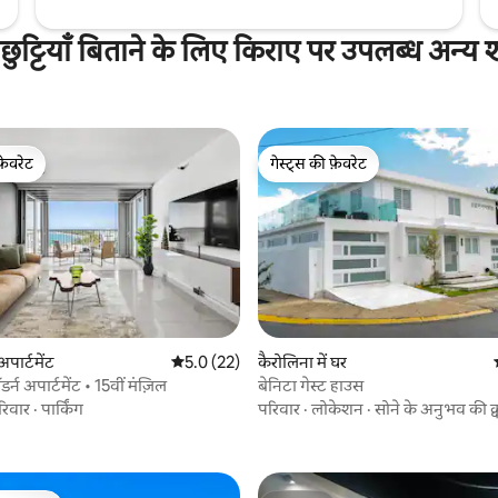
ं छुट्टियाँ बिताने के लिए किराए पर उपलब्ध अन्य 
फ़ेवरेट
गेस्ट्स की फ़ेवरेट
फ़ेवरेट
गेस्ट्स की फ़ेवरेट
अपार्टमेंट
औसत रेटिंग 5 में से 5.0, 22 समीक्षाएँ
5.0 (22)
कैरोलिना में घर
र्न अपार्टमेंट • 15वीं मंज़िल
बेनिटा गेस्ट हाउस
1 समीक्षाएँ
रिवार
·
पार्किंग
परिवार
·
लोकेशन
·
सोने के अनुभव की क