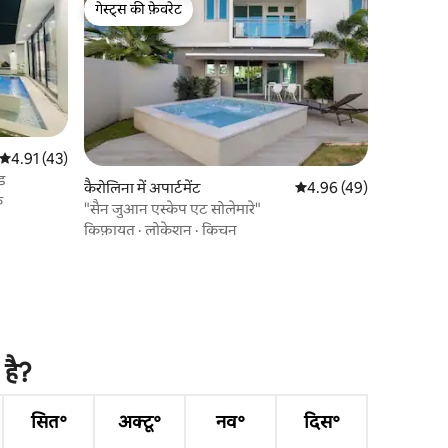
गेस्ट्स की फ़ेवरेट
गेस्ट्स की फ़ेवरेट
औसत रेटिंग 5 में से 4.91, 43 समीक्षाएँ
4.91 (43)
ड
कैरोलिना में अपार्टमेंट
औसत रेटिंग 5 में से 4.96, 4
4.96 (49)
क
"सैन जुआन एस्केप एट सोलेमारे"
किफ़ायत
·
लोकेशन
·
किचन
है?
सित॰
अक्टू॰
नव॰
दिस॰