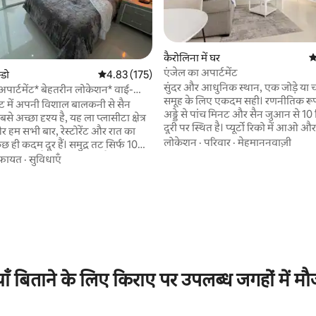
कैरोलिना में घर
औ
एंजेल का अपार्टमेंट
न्डो
औसत रेटिंग 5 में से 4.83, 175 समीक्षाएँ
4.83 (175)
सुंदर और आधुनिक स्थान, एक जोड़े या च
पार्टमेंट* बेहतरीन लोकेशन* वाई-
समूह के लिए एकदम सही। रणनीतिक रूप
ग मशीन/ड्रायर 24/7 चेक इन
ट में अपनी विशाल बालकनी से सैन
अड्डे से पांच मिनट और सैन जुआन से 10
 अच्छा दृश्य है, यह ला प्लासीटा क्षेत्र
दूरी पर स्थित है। प्यूर्टो रिको में आओ और 
 और हम सभी बार, रेस्टोरेंट और रात का
इसके लोगों और बहुत कुछ का आनंद लें। अप
लोकेशन
·
परिवार
·
मेहमाननवाज़ी
 दूर हैं। समुद्र तट सिर्फ 10
एक सोफा बेड क्वीन आकार के साथ एक ल
ल दूरी पर है और (एसजेयू) सैन जुआन
फ़ायत
·
सुविधाएँ
एक रानी आकार के बिस्तर के साथ एक स
ीय हवाई अड्डे से यह लगभग 7 -10 मिनट की
 समीक्षाएँ
दो एयर कंडीशनिंग इकाइयाँ, दो टीवी 
। इस यूनिट में वाई - फ़ाई और हाई स्पीड
परिवार के साथ साझा करने के लिए सभी बर
V. कंट्रोल ऐक्सेस के
साथ एक सुंदर, आधुनिक रसोईघर, निजी 
न्डो में मुफ़्त असाइन की गई पार्किंग।
अपने परिवार के साथ साझा करने के ल
पूरी तरह से फिर से बनाया गया है और आप
है।
सुखद प्रवास की आवश्यकता होगी से
टियाँ बिताने के लिए किराए पर उपलब्ध जगहों में मौ