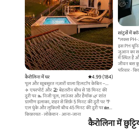
सांटुर्से में कॉ
*लक्स PH-अ
फ़ाई, वॉशिं
इस PH यूनि
जुआन का सबसे
में स्थित है
जीवन बस कुछ ही कदम
मिनट की पैद
परिवार
·
कि
अंतर्राष्ट्र
कैरोलिना में घर
औसत रेटिंग 5 में से 4.99, 184
4.99 (184)
ड्राइव पर है
पूल और खूबसूरत नज़ारों वाला हिलटॉप केबिन –
इंटरनेट की सुविधा है और 2 T.
एयरपोर्ट से 18 मिनट की दूरी पर
✈️ एयरपोर्ट और 🏖️ बेहतरीन बीच से 18 मिनट की
साथ एक ही कॉ
दूरी पर 🏊 निजी पूल, लाउंजर और हैमॉक 🌿 शांत
अपार्टमेंट 
ग्रामीण इलाका, शहर से सिर्फ़ 5 मिनट की दूरी पर 🌴
सभी को एक 
एल युंके और लुकिलो बीच 45 मिनट की दूरी पर 🏡
सुसज्जित है।
समुद्र और पहाड़ों के नज़ारों वाला हिलटॉप केबिन 🛏
किफ़ायत
·
लोकेशन
·
आना-जाना
क्वीन बेड + पुल-आउट फ़ुल बेड (4 लोग सो सकते हैं)
कैरोलिना में छुट्
🍽 4 लोगों के लिए इनडोर + आउटडोर डाइनिंग, जहाँ
से खूबसूरत नज़ारे दिखते हैं 🚿 आउटडोर शावर (बीच
पर समय बिताने के बाद इस्तेमाल करने के लिए