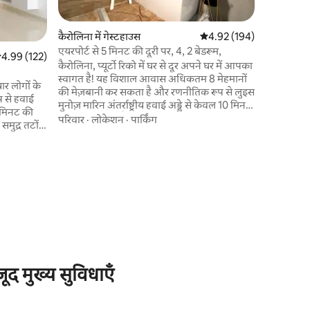
एक छोटी ड
परिवार
·
कि
मेहमानों क
पर्याप्त पार
कैरोलिना में गेस्टहाउस
औसत रेटिंग 5 में से 4.92, 19
4.92 (194)
तैयार किए ग
एयरपोर्ट से 5 मिनट की दूरी पर, 4, 2 बेडरूम,
सत रेटिंग 5 में से 4.99, 122 समीक्षाएँ
4.99 (122)
आनंद लें। सेलेस्टियल में लक्ज़री और सुविधा का
कैरोलिना, प्यूर्टो रिको में घर से दूर अपने घर में आपका
अनुभव करें –
स्वागत है! यह विशाल आवास अधिकतम 8 मेहमानों
ार लोगों के
की मेज़बानी कर सकता है और रणनीतिक रूप से लुइस
 से हवाई
मुनोज़ मारिन अंतर्राष्ट्रीय हवाई अड्डे से केवल 10 मिनट
 मिनट की
की दूरी पर स्थित है, जो इसे आपके आराम और
परिवार
·
लोकेशन
·
पार्किंग
समुद्र तटों,
सुविधा के लिए एकदम सही विकल्प बनाता है। यह
ार्टमेंट में
प्रॉपर्टी ठहरने के सुखद अनुभव को पक्का करने के
िविंग रूम,
लिए आपकी ज़रूरत की हर चीज़ से पूरी तरह लैस है।
ुंदर कमरा,
इसके अलावा, हम समुद्र तटों, रेस्तरां और स्थानीय
और अपने
आकर्षणों के करीब हैं, जिससे आप पोर्टो रीको में
्तनों के
अपने अनुभव का पूरा आनंद ले सकते हैं। !
पार्किंग और
िए बालकनी
जूद मुख्य सुविधाएँ