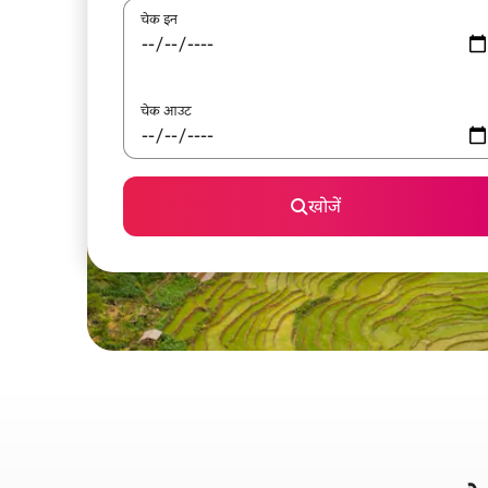
चेक इन
चेक आउट
खोजें