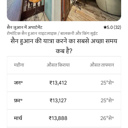
सैन जुआन में अपार्टमेंट
औसत रेटिंग 5 मे
5.0 (32)
रोमांटिक सैन हुआन नाइटलाइफ़ / बालकनी और किंग सुईट
सैन हुआन की यात्रा करने का सबसे अच्छा समय
कब है?
महीना
औसत किराया
औसत तापमान
जन॰
₹13,412
25°से॰
फ़र॰
₹13,127
25°से॰
मार्च
₹13,888
26°से॰