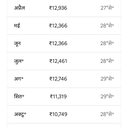
अप्रैल
₹12,936
27°से॰
मई
₹12,366
28°से॰
जून
₹12,366
28°से॰
जुल॰
₹12,461
28°से॰
अग॰
₹12,746
29°से॰
सित॰
₹11,319
29°से॰
अक्टू॰
₹10,749
28°से॰