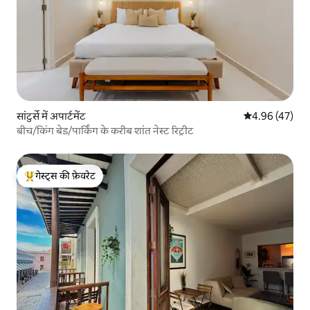
सांटुर्से में अपार्टमेंट
औसत रेटिंग 5 में 
4.96 (47)
बीच/किंग बेड/पार्किंग के करीब शांत नेस्ट रिट्रीट
गेस्ट्स की फ़ेवरेट
गेस्ट्स का टॉप फ़ेवरेट