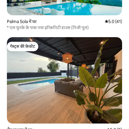
Palma Sola में घर
औसत रेटिंग 5 मे
5.0 (41)
* एल युनके के पास नया इन्फ़िनिटी हाउस (निजी पूल)
गेस्ट्स की फ़ेवरेट
गेस्ट्स की फ़ेवरेट