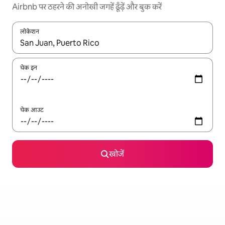
Airbnb पर ठहरने की अनोखी जगहें ढूँढ़ें और बुक करें
लोकेशन
नतीजों के उपलब्ध होने पर, अप और डाउन 'ऐरो की' का इस्तेमाल करके नेविगेट करें
चेक इन
चेक आउट
खोजें