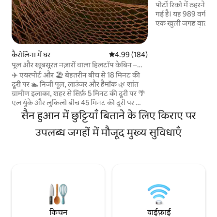
पोर्टो रिको में ठहरने
गई है। यह 989 वर्गफ़ुट 
एक खुली जगह वाला लक्ज
बीचोंबीच मौजूद है। कला के कई अनोखे टुकड़ों के
साथ एक बेहतरीन और सु
लॉफ़्ट में खुद को शामिल करें। इसके अलाव
कैरोलिना में घर
औसत रेटिंग 5 में से 4.99, 184 समीक्षाएँ
4.99 (184)
बिजली या पानी की कमी क
पूल और खूबसूरत नज़ारों वाला हिलटॉप केबिन –
ज़रूरत नहीं है, यह कॉन
एयरपोर्ट से 18 मिनट की दूरी पर
✈️ एयरपोर्ट और 🏖️ बेहतरीन बीच से 18 मिनट की
के साथ बैकअप है, इस
दूरी पर 🏊 निजी पूल, लाउंजर और हैमॉक 🌿 शांत
नहीं किया जाना चाहिए। आपकी ज़रूरत की हर ची
ग्रामीण इलाका, शहर से सिर्फ़ 5 मिनट की दूरी पर 🌴
यहाँ है! आपसे जल्द म
एल युंके और लुकिलो बीच 45 मिनट की दूरी पर 🏡
समुद्र और पहाड़ों के नज़ारों वाला हिलटॉप केबिन 🛏
सैन हुआन में छुट्टियाँ बिताने के लिए किराए पर
क्वीन बेड + पुल-आउट फ़ुल बेड (4 लोग सो सकते हैं)
🍽 4 लोगों के लिए इनडोर + आउटडोर डाइनिंग, जहाँ
उपलब्ध जगहों में मौजूद मुख्य सुविधाएँ
से खूबसूरत नज़ारे दिखते हैं 🚿 आउटडोर शावर (बीच
पर समय बिताने के बाद इस्तेमाल करने के लिए
बिलकुल सही) 🌅 ऊँचाई वाली जगह से सूर्योदय के
शानदार नज़ारे ⚡ तेज़ वाईफ़ाई, एयर कंडीशनर, स्मार्ट
टीवी और गेटेड पार्किंग 🪑 बीच की कुर्सियाँ, कूलर
और बीच के तौलिए
किचन
वाईफ़ाई