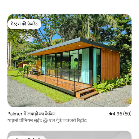
गेस्ट्स की फ़ेवरेट
गेस्ट्स की फ़ेवरेट
Palmer में लकड़ी का केबिन
औसत रेटिंग 5 में 
4.96 (50)
याग्रुमो प्रीमियम सुईट @ एल युंके लक्ज़री रिट्रीट