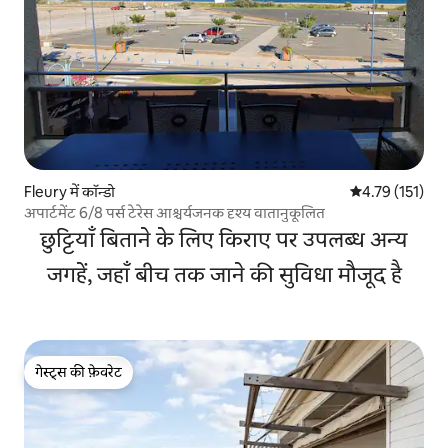
Fleury में कॉन्डो
औसत रेटिंग 5 में स
4.79 (151)
अपार्टमेंट 6/8 पर्स टेरेस आश्चर्यजनक दृश्य वातानुकूलित
छुट्टियाँ बिताने के लिए किराए पर उपलब्ध अन्य
जगहें, जहाँ बीच तक जाने की सुविधा मौजूद है
गेस्ट्स की फ़ेवरेट
गेस्ट्स की फ़ेवरेट