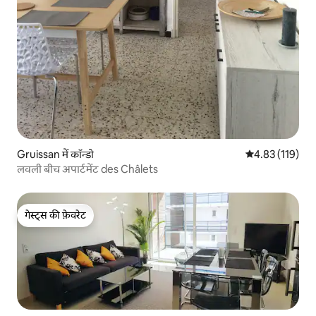
Gruissan में कॉन्डो
औसत रेटिंग 5 में स
4.83 (119)
लवली बीच अपार्टमेंट des Châlets
गेस्ट्स की फ़ेवरेट
गेस्ट्स की फ़ेवरेट