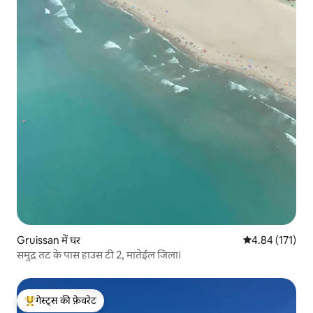
Gruissan में घर
औसत रेटिंग 5 में स
4.84 (171)
समुद्र तट के पास हाउस टी 2, मातेईल जिला।
गेस्ट्स की फ़ेवरेट
गेस्ट्स का टॉप फ़ेवरेट