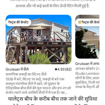
अलावा और भी कई बातों के लिए ऊँची रेटिंग मिली हुई है.
गेस्ट्स की फ़ेवरेट
गेस्ट्स की फ़ेवरेट
गेस्ट्स की फ़ेवरेट
गेस्ट्स का टॉप फ़ेवरेट
Gruissan में अपार्टमें
आपका कोकॉन 2 साइक
Gruissan में शैले
औसत रेटिंग 5 में से 4.93, 82 समीक्षाएँ
4.93 (82)
वाई-फाई के साथ आपका 
Studio Lembongan मे
प्रामाणिक लकड़ी का स्टिल्ट शैले
लोगों के लिए आरामदा
1936 में बने, स्टिल्ट पर खड़े, लकड़ी से बने एक
सुसज्जित, निजी पार्किंग।
सचमुच पारंपरिक शैले में ठहरें, जो ग्रुइसन के
नमक के मैदानों और समु
ऐतिहासिक बीच शैले की मूल भावना और रूप-रंग को
हैं। गाँव से 5 मिनट की 
संजोए रखने वाले आखिरी शैलों में से एक है। यह
मिनट की दूरी और ले श
जगह बीच से सिर्फ़ 150 मीटर की दूरी पर है और
चालेट्स बीच के करीब बीच तक जाने की सुविधा
दूरी (बाइक पाथ पर बा
स्थानीय दुकानों और रेस्टोरेंट से बस कुछ ही फ़ासले
जाने वाली सड़क से बह