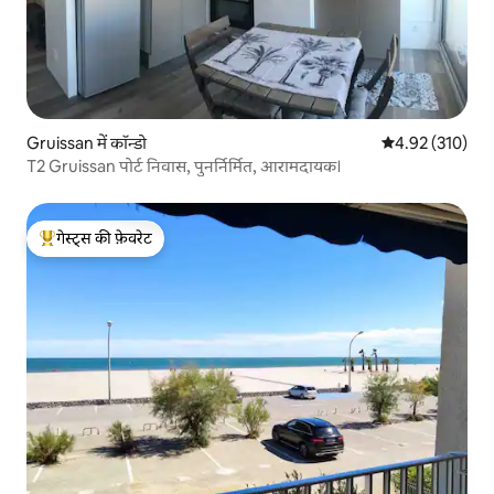
Gruissan में कॉन्डो
औसत रेटिंग 5 में स
4.92 (310)
T2 Gruissan पोर्ट निवास, पुनर्निर्मित, आरामदायक।
गेस्ट्स की फ़ेवरेट
गेस्ट्स का टॉप फ़ेवरेट