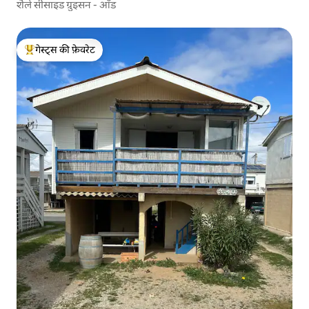
शैले सीसाइड ग्रुइसन - ऑड
गेस्ट्स की फ़ेवरेट
गेस्ट्स का टॉप फ़ेवरेट