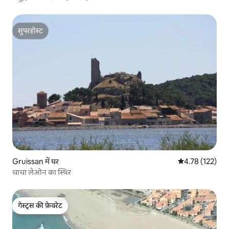
सुपरहोस्ट
सुपरहोस्ट
Gruissan में घर
औसत रेटिंग 5 में स
4.78 (122)
चाचा लेओन का स्थिर
गेस्ट्स की फ़ेवरेट
गेस्ट्स की फ़ेवरेट