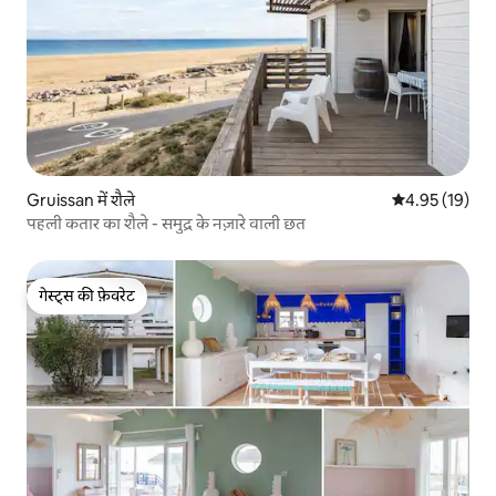
Gruissan में शैले
औसत रेटिंग 5 में 
4.95 (19)
पहली कतार का शैले - समुद्र के नज़ारे वाली छत
गेस्ट्स की फ़ेवरेट
गेस्ट्स की फ़ेवरेट