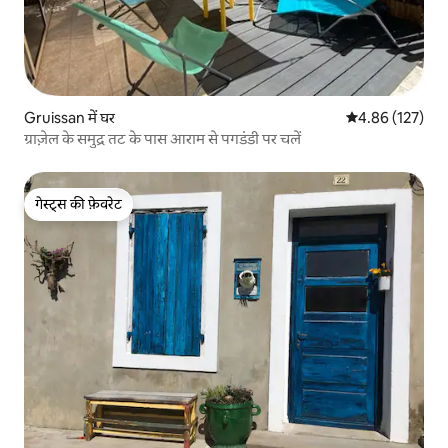
Gruissan में घर
औसत रेटिंग 5 में स
4.86 (127)
ग्राज़ेल के समुद्र तट के पास आराम से पगडंडी पर चलें
गेस्ट्स की फ़ेवरेट
गेस्ट्स की फ़ेवरेट