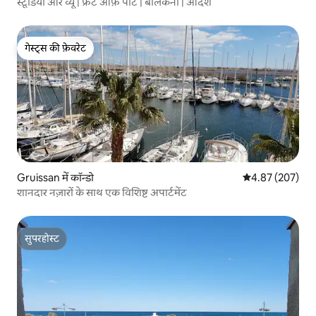
स्टूडियो और व्यू | फ्रंट ऑफ़ पोर्ट | बालकनी | आदर्श
गेस्ट्स की फ़ेवरेट
गेस्ट्स की फ़ेवरेट
Gruissan में कॉन्डो
औसत रेटिंग 5 में स
4.87 (207)
शानदार नज़ारों के साथ एक विशिष्ट अपार्टमेंट
सुपरहोस्ट
सुपरहोस्ट