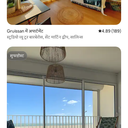
Gruissan में अपार्टमेंट
औसत रेटिंग 5 में स
4.89 (189)
स्टूडियो व्यू टूर बारबेरोस, सेंट मार्टिन द्वीप, सालिन्स
सुपरहोस्ट
सुपरहोस्ट