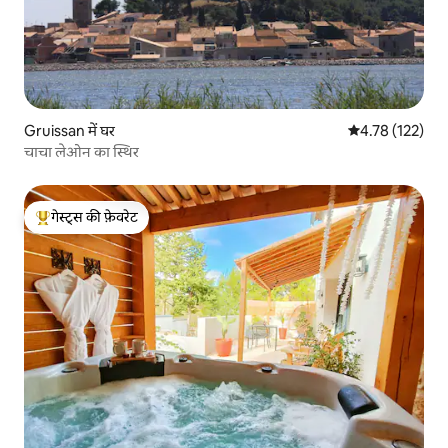
Gruissan में घर
औसत रेटिंग 5 में स
4.78 (122)
चाचा लेओन का स्थिर
गेस्ट्स की फ़ेवरेट
गेस्ट्स का टॉप फ़ेवरेट