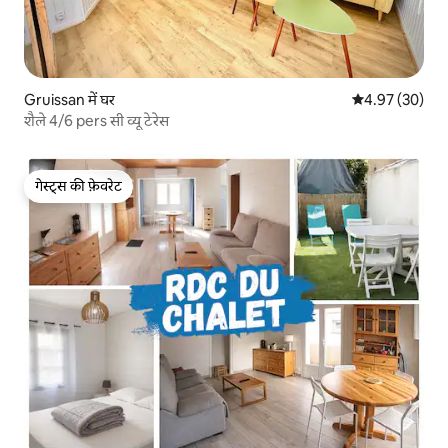
Gruissan में घर
औसत रेटिंग 5 में 
4.97 (30)
शैले 4/6 pers सी व्यू टेरेस
गेस्ट्स की फ़ेवरेट
गेस्ट्स की फ़ेवरेट