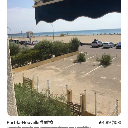
Port-la-Nouvelle में कॉन्डो
औसत रेटिंग 5 में स
4.89 (103)