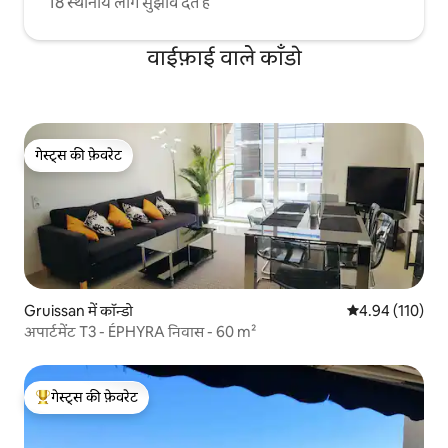
18 स्थानीय लोग सुझाव देते हैं
वाईफ़ाई वाले काँडो
गेस्ट्स की फ़ेवरेट
गेस्ट्स की फ़ेवरेट
Gruissan में कॉन्डो
औसत रेटिंग 5 में स
4.94 (110)
अपार्टमेंट T3 - ÉPHYRA निवास - 60 m²
गेस्ट्स की फ़ेवरेट
गेस्ट्स का टॉप फ़ेवरेट