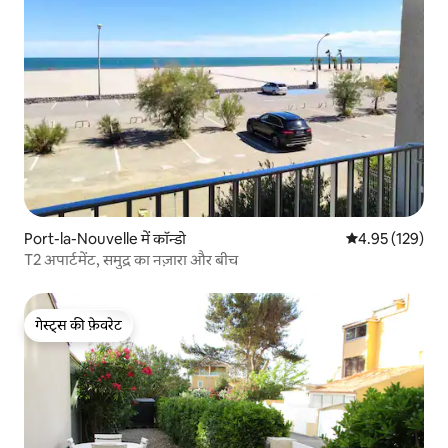
Port-la-Nouvelle में कॉन्डो
औसत रेटिंग 5 में स
4.95 (129)
T2 अपार्टमेंट, समुद्र का नज़ारा और बीच
गेस्ट्स की फ़ेवरेट
गेस्ट्स की फ़ेवरेट