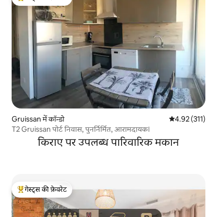
गेस्ट्स का टॉप फ़ेवरेट
Gruissan में कॉन्डो
औसत रेटिंग 5 में स
4.92 (311)
T2 Gruissan पोर्ट निवास, पुनर्निर्मित, आरामदायक।
किराए पर उपलब्ध पारिवारिक मकान
गेस्ट्स की फ़ेवरेट
गेस्ट्स का टॉप फ़ेवरेट