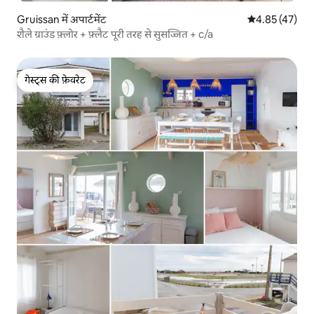
Gruissan में अपार्टमेंट
औसत रेटिंग 5 में 
4.85 (47)
शैले ग्राउंड फ़्लोर + फ़्लैट पूरी तरह से सुसज्जित + c/a
गेस्ट्स की फ़ेवरेट
गेस्ट्स की फ़ेवरेट