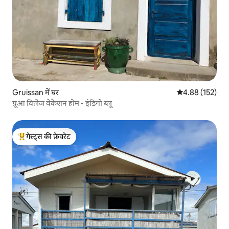
Gruissan में घर
औसत रेटिंग 5 में स
4.88 (152)
ग्रूआ विलेज वेकेशन होम - इंडिगो ब्लू
गेस्ट्स की फ़ेवरेट
गेस्ट्स का टॉप फ़ेवरेट