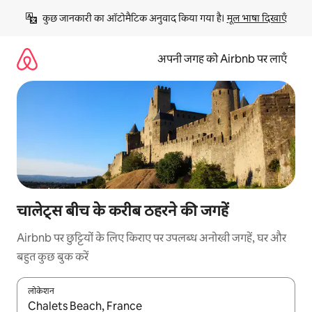
इसे
कुछ जानकारी का ऑटोमैटिक अनुवाद किया गया है। 
मूल भाषा दिखाएँ
छोड़कर
सीधा
कॉन्टेंट
अपनी जगह को Airbnb पर लाएँ
पर
जाएँ
चालेट्स बीच के करीब ठहरने की जगहें
Airbnb पर छुट्टियों के लिए किराए पर उपलब्ध अनोखी जगहें, घर और
बहुत कुछ बुक करें
लोकेशन
नतीजों के उपलब्ध होने पर, अप और डाउन 'ऐरो की' का इस्तेमाल करके नेविगेट करें