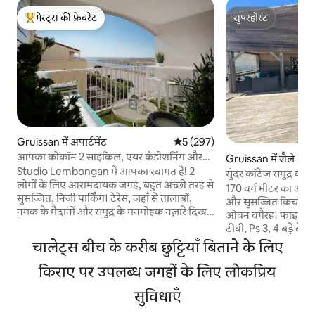
गेस्ट्स की फ़ेवरेट
सुपरहोस्ट
गेस्ट्स का टॉप फ़ेवरेट
सुपरहोस्ट
Gruissan में अपार्टमेंट
औसत रेटिंग 5 में से 5, 297 समीक्षाएँ
5 (297)
आपका कोकॉन 2 साइकिल, एयर कंडीशनिंग और
Gruissan में शैले
वाई-फाई के साथ आपका इंतज़ार कर रहा है
Studio Lembongan में आपका स्वागत है! 2
सुंदर कॉटेज समुद्र का दृ
लोगों के लिए आरामदायक जगह, बहुत अच्छी तरह से
170 वर्ग मीटर का ओपन स
सुसज्जित, निजी पार्किंग। टेरेस, जहाँ से तालाबों,
और सुसज्जित किचन : 
नमक के मैदानों और समुद्र के मनमोहक नज़ारे दिखते
ओवन वगैरह। फाइबर वाईफ
हैं। गाँव से 5 मिनट की पैदल दूरी, बंदरगाह से 10
टीवी, Ps 3, 4 बड़े बेड
मिनट की दूरी और ले शैले बीच से 25 मिनट की पैदल
बाथरूम ( 1 बाथरूम, 2 
चालेट्स बीच के करीब छुट्टियाँ बिताने के लिए
दूरी (बाइक पाथ पर बाइक से 7 मिनट), बीच की ओर
बारबेक्यू के साथ 130
जाने वाली सड़क से बहुत करीब, जहाँ एक बाइक पाथ
किराए पर उपलब्ध जगहों के लिए लोकप्रिय
की छुट्टियों के बाहर सप
भी है। दूसरी मंज़िल पर बिना लिफ़्ट के। एयर
उपलब्ध : सेमिनार, पारिवारिक बै
कंडीशनिंग, फ़ाइबर वाई-फ़ाई, 2 साइकिल उपलब्ध,
सुविधाएँ
में छूट : काइट, विंडसर्
सुसज्जित रसोई, डिशवॉशर, वॉशिंग मशीन, टीवी,
अनिवार्य : 130€ चादरो