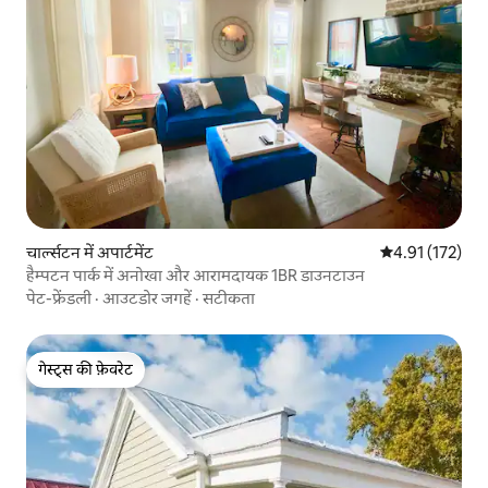
चार्ल्सटन में अपार्टमेंट
औसत रेटिंग 5 में स
4.91 (172)
हैम्पटन पार्क में अनोखा और आरामदायक 1BR डाउनटाउन
पेट-फ्रेंडली
·
आउटडोर जगहें
·
सटीकता
गेस्ट्स की फ़ेवरेट
गेस्ट्स की फ़ेवरेट