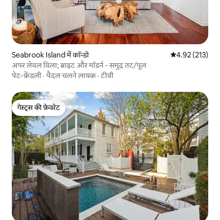
Seabrook Island में कॉन्डो
औसत रेटिंग 5 में स
4.92 (213)
अपर लेवल विला; ब्राइट और मॉडर्न - समुद्र तट/पूल
पेट-फ्रेंडली
·
पैदल चलने लायक
·
टीवी
गेस्ट्स की फ़ेवरेट
गेस्ट्स की फ़ेवरेट