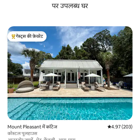
पर उपलब्ध घर
गेस्ट्स की फ़ेवरेट
गेस्ट्स का टॉप फ़ेवरेट
Mount Pleasant में कॉटेज
औसत रेटिंग 5 में स
4.97 (203)
कोस्टल पूलहाउस
आउटडोर जगहें
·
पेट-फ्रेंडली
·
आस-पास