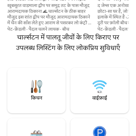
Folly
खूबसूरत वाडमाला द्वीप पर समुद्र तट के पास मौजूद
द जेम्स एक अनोखा 530 व
आरामदायक ठिकाना 🌊 चार्ल्सटन के ठीक बाहर
छोटा-सा घर है, जो जेम
मौजूद इस शांत द्वीप पर मौजूद आरामदायक ठिकाने
इलाके में स्थित है ◡̈ चार्ल्सटन शहर से 10 मिनट की
में चैन की साँस लेते हुए आराम से पसरकर लो कंट्री के
दूरी पर फ़ॉली बीच से 12 मिनट की दूरी पर रेस्टोरेंट
असली जादू का अनुभव करें। 🏡 हार्ट परिवार द्वारा
तक पैदल जाने की दूरी जेम्स में 6 लोग और 2 कुत्ते सो
पेट-फ्रेंडली
·
पैदल चलने लायक
·
बीच
पेट-फ्रेंडली
·
पैदल चल
सोच-समझकर बनाया गया 2 बेडरूम वाला बड़ा और
सकते हैं (पालतू जीवों 
चार्ल्सटन में पालतू जीवों के लिए किराए पर
आरामदायक घर ✨ पेशेवर ढंग से साफ़ किया गया ☀️
इसमें एक निजी बाड़ वाल
धीमी सुबह और आरामदायक शाम के लिए बिल्कुल
एक आउटडोर शॉवर और क्लॉ
उपलब्ध लिस्टिंग के लिए लोकप्रिय सुविधाएँ
सही रोशनी से भरी जगहें ⏰ जहाँ संभव हो, वहाँ
अकेले यात्रियों, जोड़ों, पर
जल्दी चेक इन (अतिरिक्त शुल्क पर उपलब्ध) 🧳
साथ यात्रा करने वालों
मुफ़्त में सामान जल्दी ड्रॉप-ऑफ़ करने की सुविधा 📍
और दोस्तों के समूहों के
जीवन भर स्थानीय मेज़बान रहे व्यक्ति को अंदरूनी
BNB -2023 -02
सुझाव और सिफ़ारिशें शेयर करके बेहद खुशी होगी
किचन
वाईफ़ाई