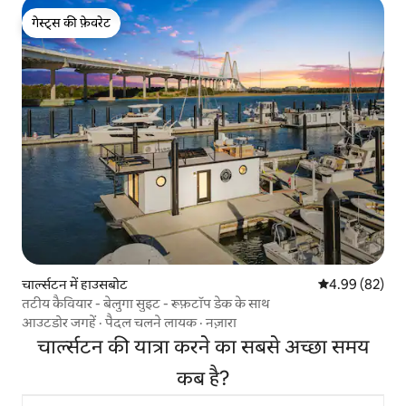
गेस्ट्स की फ़ेवरेट
गेस्ट्स की फ़ेवरेट
चार्ल्सटन में हाउसबोट
औसत रेटिंग 5 में 
4.99 (82)
तटीय कैवियार - बेलुगा सुइट - रूफ़टॉप डेक के साथ
आउटडोर जगहें
·
पैदल चलने लायक
·
नज़ारा
चार्ल्सटन की यात्रा करने का सबसे अच्छा समय
कब है?