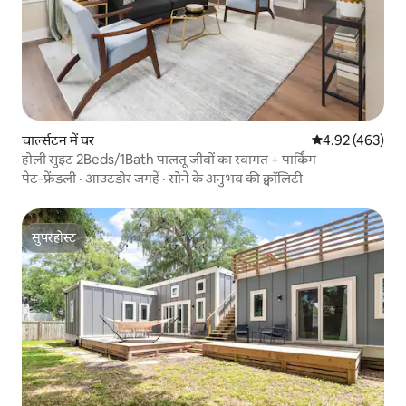
चार्ल्सटन में घर
औसत रेटिंग 5 में स
4.92 (463)
होली सुइट 2Beds/1Bath पालतू जीवों का स्वागत + पार्किंग
पेट-फ्रेंडली
·
आउटडोर जगहें
·
सोने के अनुभव की क्वॉलिटी
सुपरहोस्ट
सुपरहोस्ट