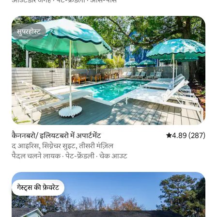
सुपरहोस्ट
सुपरहोस्ट
कैननबरो/ इलियटबरो में अपार्टमेंट
औसत रेटिंग 5 में स
4.89 (287)
द आइरिस, सिग्नेचर सुइट, तीसरी मंज़िल
पैदल चलने लायक
·
पेट-फ्रेंडली
·
चेक आउट
गेस्ट्स की फ़ेवरेट
गेस्ट्स की फ़ेवरेट