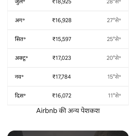
जुल॰
₹18,925
28°से॰
अग॰
₹16,928
27°से॰
सित॰
₹15,597
25°से॰
अक्टू॰
₹17,023
20°से॰
नव॰
₹17,784
15°से॰
दिस॰
₹16,072
11°से॰
Airbnb की अन्य पेशकश