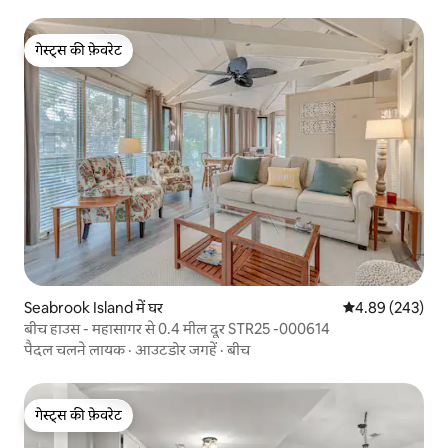
गेस्ट्स की फ़ेवरेट
गेस्ट्स की फ़ेवरेट
Seabrook Island में घर
औसत रेटिंग 5 में स
4.89 (243)
बीच हाउस - महासागर से 0.4 मील दूर STR25 -000614
पैदल चलने लायक
·
आउटडोर जगहें
·
बीच
गेस्ट्स की फ़ेवरेट
गेस्ट्स की फ़ेवरेट