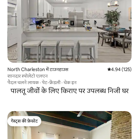
North Charleston में टाउनहाउस
औसत रेटिंग 5 में स
4.94 (125)
शानदार स्पोलेटो एलएन
पैदल चलने लायक
·
पेट-फ्रेंडली
·
चेक इन
पालतू जीवों के लिए किराए पर उपलब्ध निजी घर
गेस्ट्स की फ़ेवरेट
गेस्ट्स की फ़ेवरेट