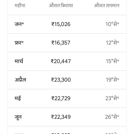
महीना
औसत किराया
औसत तापमान
जन॰
₹15,026
10°से॰
फ़र॰
₹16,357
12°से॰
मार्च
₹20,447
15°से॰
अप्रैल
₹23,300
19°से॰
मई
₹22,729
23°से॰
जून
₹22,349
26°से॰