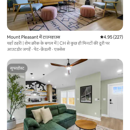
Mount Pleasant में टाउनहाउस
औसत रेटिंग 5 में स
4.95 (227)
यहाँ ठहरें! | शेम क्रीक के बगल में | CH से कुछ ही मिनटों की दूरी पर
आउटडोर जगहें
·
पेट-फ्रेंडली
·
एक्सेस
सुपरहोस्ट
सुपरहोस्ट