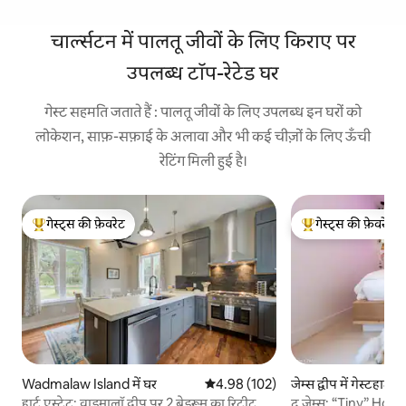
चार्ल्सटन में पालतू जीवों के लिए किराए पर
उपलब्ध टॉप-रेटेड घर
गेस्ट सहमति जताते हैं : पालतू जीवों के लिए उपलब्ध इन घरों को
लोकेशन, साफ़-सफ़ाई के अलावा और भी कई चीज़ों के लिए ऊँची
रेटिंग मिली हुई है।
गेस्ट्स की फ़ेवरेट
गेस्ट्स की फ़ेवरेट
गेस्ट्स का टॉप फ़ेवरेट
गेस्ट्स का टॉप फ़ेवरेट
Wadmalaw Island में घर
औसत रेटिंग 5 में से 4.98, 102 समीक्षाएँ
4.98 (102)
जेम्स द्वीप में गेस्टहाउस
हार्ट एस्टेट: वाडमालॉ द्वीप पर 2 बेडरूम का रिट्रीट
द जेम्स: “Tiny” H