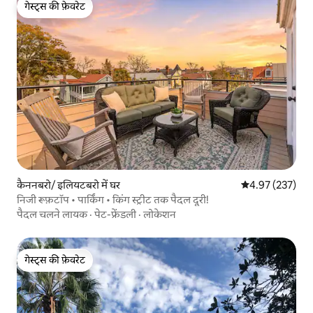
गेस्ट्स की फ़ेवरेट
गेस्ट्स की फ़ेवरेट
कैननबरो/ इलियटबरो में घर
औसत रेटिंग 5 में स
4.97 (237)
निजी रूफ़टॉप • पार्किंग • किंग स्ट्रीट तक पैदल दूरी!
पैदल चलने लायक
·
पेट-फ्रेंडली
·
लोकेशन
गेस्ट्स की फ़ेवरेट
गेस्ट्स की फ़ेवरेट