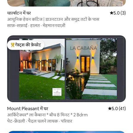
चार्ल्सटन में घर
औसत रेटिंग 5 म
5.0 (3)
आधुनिक हेवन कॉटेज | डाउनटाउन और समुद्र तटों के पास
साफ़-सफ़ाई
·
हालत
·
मेहमाननवाज़ी
गेस्ट्स की फ़ेवरेट
गेस्ट्स का टॉप फ़ेवरेट
Mount Pleasant में घर
औसत रेटिंग 5 मे
5.0 (41)
आर्किटेक्चर* ला कैबाना * बीच 8 मिनट * 2 Bdrm
पेट-फ्रेंडली
·
पैदल चलने लायक
·
परिवार