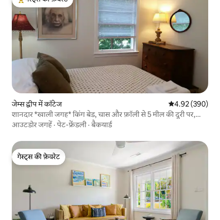
गेस्ट्स का टॉप फ़ेवरेट
जेम्स द्वीप में कॉटेज
औसत रेटिंग 5 में स
4.92 (390)
शानदार *खाली जगह* किंग बेड, चास और फ़ॉली से 5 मील की दूरी पर,
पालतू जानवर
आउटडोर जगहें
·
पेट-फ्रेंडली
·
बैकयार्ड
गेस्ट्स की फ़ेवरेट
गेस्ट्स की फ़ेवरेट