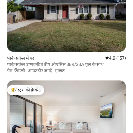
पार्क सर्कल में घर
औसत रेटिंग 5 में 
4.9 (157)
पार्क सर्कल उष्णकटिबंधीय ओएसिस 3BR/2BA पूल के साथ
पेट-फ्रेंडली
·
आउटडोर जगहें
·
हालत
गेस्ट्स की फ़ेवरेट
गेस्ट्स का टॉप फ़ेवरेट