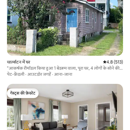
चार्ल्सटन में घर
औसत रेटिंग 5 में 
4.8 (513)
"आकर्षक रीमॉडल किया हुआ 1 बेडरूम वाला, पूरा घर, 4 लोगों के सोने की
जगह!"
पेट-फ्रेंडली
·
आउटडोर जगहें
·
आना-जाना
गेस्ट्स की फ़ेवरेट
गेस्ट्स की फ़ेवरेट