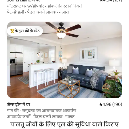
वॉटरफ़्रंट घर w/डीपवॉटर डॉक ऑन स्टोनो रिवर!
पेट-फ्रेंडली
·
पैदल चलने लायक
·
नज़ारा
गेस्ट्स की फ़ेवरेट
गेस्ट्स का टॉप फ़ेवरेट
जेम्स द्वीप में घर
औसत रेटिंग 5 में स
4.96 (190)
पाम की - समुद्रतट का आरामदायक आकर्षण
आउटडोर जगहें
·
पैदल चलने लायक
·
हालत
पालतू जीवों के लिए पूल की सुविधा वाले किराए