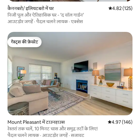
कैननबरो/ इलियटबरो में घर
औसत रेटिंग 5 में स
4.82 (125)
निजी पूल और ऐतिहासिक घर - ‘द वॉल गार्डन’
आउटडोर जगहें
·
पैदल चलने लायक
·
एक्सेस
गेस्ट्स की फ़ेवरेट
गेस्ट्स की फ़ेवरेट
Mount Pleasant में टाउनहाउस
औसत रेटिंग 5 में स
4.97 (146)
रेस्तरां तक चलें, 10 मिनट चास और समुद्र तटों के लिए!
पैदल चलने लायक
·
आउटडोर जगहें
·
सजावट