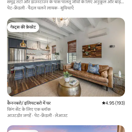
समुद्र तटों और डाउनटाउन के पास पालतू जीवों के लिए अनुकूल और बाड़
वाला यार्ड!
पेट-फ्रेंडली
·
पैदल चलने लायक
·
सुविधाएँ
गेस्ट्स की फ़ेवरेट
गेस्ट्स की फ़ेवरेट
कैननबरो/ इलियटबरो में घर
औसत रेटिंग 5 में स
4.95 (193)
किंग सेंट के लिए एक ब्लॉक
आउटडोर जगहें
·
पेट-फ्रेंडली
·
लेआउट