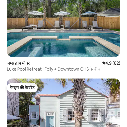
जेम्स द्वीप में घर
औसत रेटिंग 5 में
4.9 (82)
Luxe Pool Retreat | Folly + Downtown CHS के बीच
गेस्ट्स की फ़ेवरेट
गेस्ट्स की फ़ेवरेट