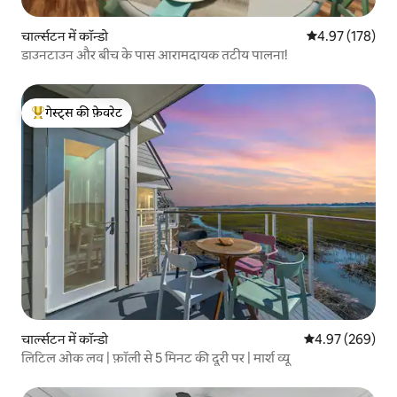
चार्ल्सटन में कॉन्डो
औसत रेटिंग 5 में स
4.97 (178)
डाउनटाउन और बीच के पास आरामदायक तटीय पालना!
गेस्ट्स की फ़ेवरेट
गेस्ट्स का टॉप फ़ेवरेट
चार्ल्सटन में कॉन्डो
औसत रेटिंग 5 में स
4.97 (269)
लिटिल ओक लव | फ़ॉली से 5 मिनट की दूरी पर | मार्श व्यू