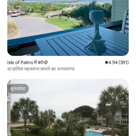
Isle of Palms में कॉन्डो
औसत रेटिंग 5 में स
4.94 (391)
स्टाइलिश महासागर सामने का अभयारण्य
सुपरहोस्ट
सुपरहोस्ट