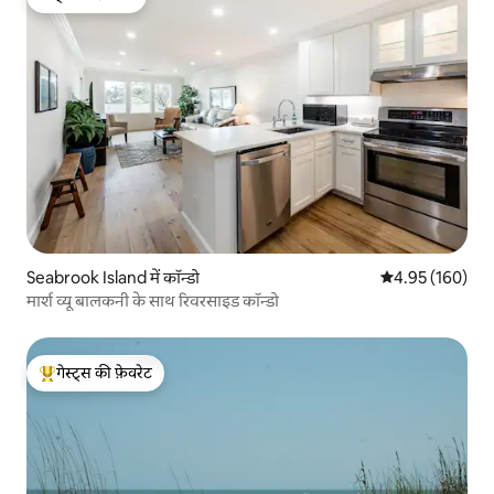
गेस्ट्स की फ़ेवरेट
Seabrook Island में कॉन्डो
औसत रेटिंग 5 में स
4.95 (160)
मार्श व्यू बालकनी के साथ रिवरसाइड कॉन्डो
गेस्ट्स की फ़ेवरेट
गेस्ट्स का टॉप फ़ेवरेट