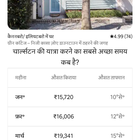
कैननबरो/ इलियटबरो में घर
औसत रेटिंग 5 में 
4.99 (74)
ग्रीन कॉटेज – निजी कासा ज़ोए डाउनटाउन में ठहरने की जगह
चार्ल्सटन की यात्रा करने का सबसे अच्छा समय
कब है?
महीना
औसत किराया
औसत तापमान
जन॰
₹15,720
10°से॰
फ़र॰
₹16,006
12°से॰
मार्च
₹19,341
15°से॰