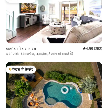
गेस्ट्स का टॉप फ़ेवरेट
चार्ल्सटन में टाउनहाउस
औसत रेटिंग 5 में स
4.99 (252)
द ओएसिस (आकर्षक, नज़दीक, 5 लोग सो सकते हैं)
गेस्ट्स की फ़ेवरेट
गेस्ट्स का टॉप फ़ेवरेट