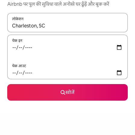
Airbnb पर पूल की सुविधा वाले अनोखे घर ढूँढ़ें और बुक करें
लोकेशन
नतीजों के उपलब्ध होने पर, अप और डाउन 'ऐरो की' का इस्तेमाल करके नेविगेट करें
चेक इन
चेक आउट
खोजें