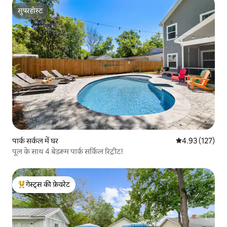
सुपरहोस्ट
सुपरहोस्ट
पार्क सर्कल में घर
औसत रेटिंग 5 में स
4.93 (127)
पूल के साथ 4 बेडरूम पार्क सर्किल रिट्रीट!
गेस्ट्स की फ़ेवरेट
गेस्ट्स का टॉप फ़ेवरेट