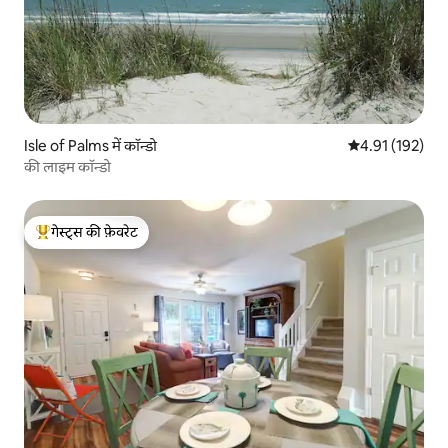
Isle of Palms में कॉन्डो
औसत रेटिंग 5 में स
4.91 (192)
की लाइम कॉन्डो
गेस्ट्स की फ़ेवरेट
गेस्ट्स का टॉप फ़ेवरेट