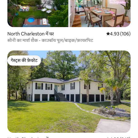
North Charleston में घर
औसत रेटिंग 5 में स
4.93 (106)
सोनी का मार्श शैक - काउबॉय पूल/बाइक/फ़ायरपिट
गेस्ट्स की फ़ेवरेट
गेस्ट्स की फ़ेवरेट