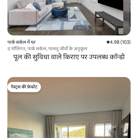
पार्क सर्कल में घर
औसत रेटिंग 5 में स
4.98 (103)
द पॉलिगन, पार्क सर्कल, पालतू जीवों के अनुकूल
पूल की सुविधा वाले किराए पर उपलब्ध कॉन्डो
गेस्ट्स की फ़ेवरेट
गेस्ट्स की फ़ेवरेट