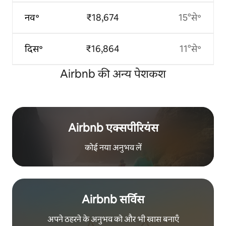
नव॰
₹18,674
15°से॰
दिस॰
₹16,864
11°से॰
Airbnb की अन्य पेशकश
Airbnb एक्सपीरियंस
कोई नया अनुभव लें
Airbnb सर्विस
अपने ठहरने के अनुभव को और भी खास बनाएँ