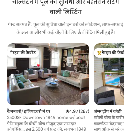
चार्ल्सटन में पूल की सुविधा और बेहतरीन रेटिंग
वाली लिस्टिंग
गेस्ट सहमत हैं : पूल की सुविधा वाले इन घरों को लोकेशन, साफ़-सफ़ाई
के अलावा और भी कई चीज़ों के लिए ऊँची रेटिंग मिली हुई है।
गेस्ट्स की फ़ेवरेट
गेस्ट्स की फ़ेवरेट
गेस्ट्स की फ़ेवरेट
गेस्ट्स का टॉप फ़ेवरेट
कैननबरो/ इलियटबरो में घर
औसत रेटिंग 5 में से 4.97, 267 समीक्षाएँ
4.97 (267)
जेम्स द्वीप में कोठी
2500SF Downtown 1849 home w/ pool!
फ़ोली बीच के करीब चा
कोठी
पेनिनसुला के बीचों-बीच मौजूद एक शानदार
चार्ल्सटन बंदरगाह के वि
ओएसिस... इस 2,500 वर्ग फ़ुट की, लगभग 1849
साथ ओक से भरे ज्वारीय