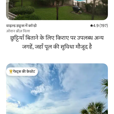
वाइल्ड ड्यून्स में कॉन्डो
औसत रेटिंग 5 में 
4.9 (197)
ओशन ब्रीज़ विला
छुट्टियाँ बिताने के लिए किराए पर उपलब्ध अन्य
जगहें, जहाँ पूल की सुविधा मौजूद है
गेस्ट्स की फ़ेवरेट
गेस्ट्स का टॉप फ़ेवरेट