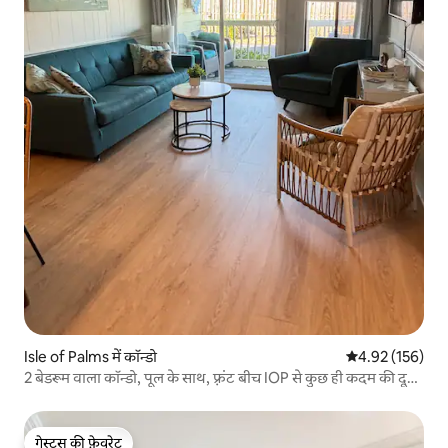
Isle of Palms में कॉन्डो
औसत रेटिंग 5 में स
4.92 (156)
2 बेडरूम वाला कॉन्डो, पूल के साथ, फ़्रंट बीच IOP से कुछ ही कदम की दूरी
पर
गेस्ट्स की फ़ेवरेट