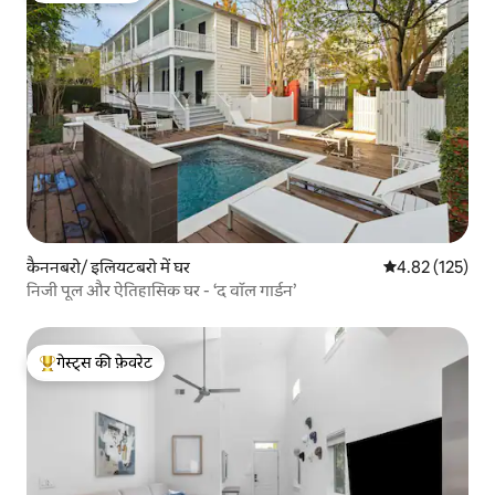
कैननबरो/ इलियटबरो में घर
औसत रेटिंग 5 में स
4.82 (125)
निजी पूल और ऐतिहासिक घर - ‘द वॉल गार्डन’
गेस्ट्स की फ़ेवरेट
गेस्ट्स का टॉप फ़ेवरेट