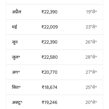
अप्रैल
₹22,390
19°से॰
मई
₹22,009
23°से॰
जून
₹22,390
26°से॰
जुल॰
₹22,580
28°से॰
अग॰
₹20,770
27°से॰
सित॰
₹18,674
25°से॰
अक्टू॰
₹19,246
20°से॰