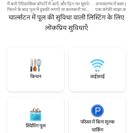
में बनी ऐतिहासिक प्रॉपर्टी में आएँ और दिन भर घूमने-
अभयारण्य में बसा हुआ,
फिरने के बाद पूल में डुबकी लगाएँ या बालकनी पर
एक कॉफी साझा करें 
आराम करते हुए कॉकटेल का मज़ा लें। दरवाज़े से
सुबह का सूर्योदय देखें
चार्ल्सटन में पूल की सुविधा वाली लिस्टिंग के लिए
बाहर निकलकर कैननबरो-एलियटबरो और इस शहर
फ़ोली बीच से मिनट की द
के कुछ बेहतरीन रेस्टोरेंट एक्सप्लोर करें। 1 -2 वाहनों
लोकप्रिय सुविधाएँ
कुर्सियाँ, कूलर और तौ
के लिए ऑफ़ - स्ट्रीट पार्किंग की सुविधा दी गई है, जो
सैर के लिए प्रदान किए जात
शहर के केंद्र में दुर्लभ है। हमारे पास शहर की ओर से
ऐतिहासिक चार्ल्सटन, ज
जारी किया गया लाइसेंस नंबर 2026 OP. 07096 है,
स्प्लैश ज़ोन और पड़ोसी
जो हमें छोटी बुकिंग के लिए किराए पर जगह देने की
यात्रा हैं। सड़क पर पार्क
इजाज़त देता है।
किचन
वाईफ़ाई
परिसर में बिना शुल्क
स्विमिंग पूल
पार्किंग