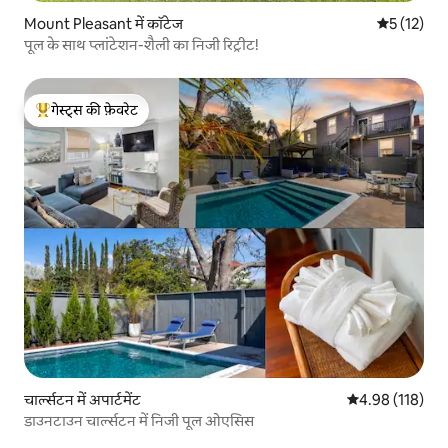
Mount Pleasant में कॉटेज
औसत रेटिंग 5 
5 (12)
पूल के साथ प्लांटेशन-शैली का निजी रिट्रीट!
गेस्ट्स की फ़ेवरेट
गेस्ट्स का टॉप फ़ेवरेट
चार्ल्सटन में अपार्टमेंट
औसत रेटिंग 5 में स
4.98 (118)
डाउनटाउन चार्ल्सटन में निजी पूल ओएसिस