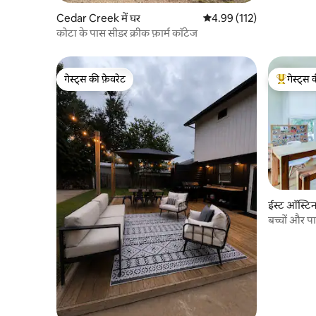
Cedar Creek में घर
औसत रेटिंग 5 में से 4.99, 112
4.99 (112)
कोटा के पास सीडर क्रीक फ़ार्म कॉटेज
गेस्ट्स की फ़ेवरेट
गेस्ट्स 
गेस्ट्स की फ़ेवरेट
गेस्ट्स का 
ईस्ट ऑस्टिन 
बच्चों और प
चलें!