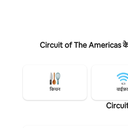
किया गया। दिल से शेफ? बिल्कुल नई रसोई में अपना
कंट्री की स
पसंदीदा भोजन (या अपने बचे हुए भोजन को गर्म करें,
शादी वाले 
हम न्याय नहीं करते हैं)। क्या आपकी पसंदीदा शर्ट
डिवीज़न में
गंदी है? नए कपड़े धोने के कमरे में आपकी पीठ है!
लगेगा कि आप
मजबूत वाईफाई घर से काम करने, TikTok के माध्यम
पास सब कुछ भी ह
से स्क्रॉल करने या स्मार्ट टीवी पर अपने पसंदीदा शो
बक्स बैकया
स्ट्रीम करने में सक्षम बनाता है!
आवागमन)
Circuit of The Americas के कर
किचन
वाईफ़
Circui