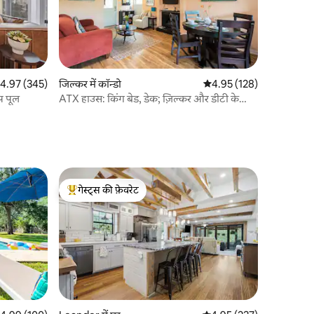
त रेटिंग 5 में से 4.97, 345 समीक्षाएँ
4.97 (345)
जिल्कर में कॉन्डो
औसत रेटिंग 5 में से 4.95, 12
4.95 (128)
प पूल
ATX हाउस: किंग बेड, डेक; ज़िल्कर और डीटी के
करीब!
गेस्ट्स की फ़ेवरेट
गेस्ट्स का टॉप फ़ेवरेट