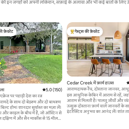
रने की इन जगहों को अपनी लोकेशन, सफ़ाई के अलावा और भी कई बातों के लिए ऊँची
की फ़ेवरेट
गेस्ट्स की फ़ेवरेट
टॉप फ़ेवरेट
गेस्ट्स का टॉप फ़ेवरेट
Cedar Creek में फ़ार्म हाउस
औ
आरामदायक रैंच, दोस्ताना जानवर, आध
 समीक्षाएँ
गला
औसत रेटिंग 5 में से 5.0, 150 समीक्षाएँ
5.0 (150)
की जगह
इस आधुनिक केबिन में आराम से रहें, जह
क्रेज पर पहाड़ी देश का रत्न
आराम से मिलती है। पालतू जीवों और व्यंजनों के लिए
े बरामदे के साथ दो बेडरूम और दो बाथरूम
उत्सुक दोस्ताना फ़ार्म वाले जानवरों के
िल्ट होम। शानदार सूर्यास्त का मज़ा लें।
इंटरैक्टिव अनुभव का आनंद लें। शांत त
डा और काइल के बीच में है, जो ऑस्टिन से
वाली गायों और घोड़ों के नज़ारों में डूब ज
ल दक्षिण में और सैन मार्कोस से 15 मील
क्षेत्र में पगडंडियों का जायज़ा लें। लाइट - फ़िल्टरिंग
, जिससे यह आराम करने, मज़ा लेने और हिल
ब्लाइंड, एसी और स्टारलिंक वाईफ़ाई। 20