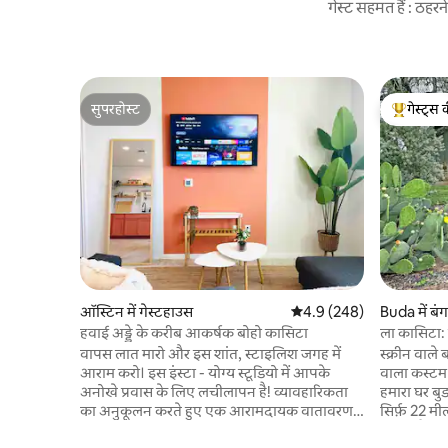
गेस्ट सहमत हैं : ठह
सुपरहोस्ट
गेस्ट्स 
सुपरहोस्ट
गेस्ट्स का 
ऑस्टिन में गेस्टहाउस
औसत रेटिंग 5 में से 4.9, 248
4.9 (248)
Buda में बं
हवाई अड्डे के करीब आकर्षक बोहो कासिटा
ला कासिटा: ए
वापस लात मारो और इस शांत, स्टाइलिश जगह में
स्क्रीन वाल
आराम करो। इस इंस्टा - योग्य स्टूडियो में आपके
वाला कस्टम ब
अनोखे प्रवास के लिए लचीलापन है! व्यावहारिकता
हमारा घर बु
का अनुकूलन करते हुए एक आरामदायक वातावरण
सिर्फ़ 22 मी
का उपयोग करने के लिए सोच - समझकर डिज़ाइन
उत्तर में है