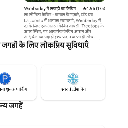
Wimberley में लकड़ी का केबिन
औसत रेटिंग 5 में से 4.96, 17
4.96 (175)
जिनसे आप मिल
ला लोमिता केबिन - कमाल के नज़ारे, हॉट टब
La Lomita में आपका स्वागत है, Wimberley में
दो के लिए एक अंतरंग केबिन वापसी! Treetops के
ऊपर स्थित, यह आकर्षक केबिन आराम और
आश्चर्यजनक पहाड़ी दृश्य प्रदान करता है। सोच -
समझकर डिज़ाइन किया गया इंटीरियर आधुनिक शैली
जगहों के लिए लोकप्रिय सुविधाएँ
के साथ देहाती आकर्षण को मिलाता है। करामाती
वन्यजीवों और एक शानदार सूर्योदय पर नज़र रखें।
अच्छी तरह से नियुक्त किचन और आरामदायक रहने
की जगह इस जादुई सेटिंग को पूरा करती है। आराम
करें, फिर से जीवंत करें और प्रकृति के साथ फिर से
कनेक्ट करें। घर में सबसे अच्छी सीट से Wimberley
के जादू का अनुभव करें!
िना शुल्क पार्किंग
एयर कंडीशनिंग
य जगहें