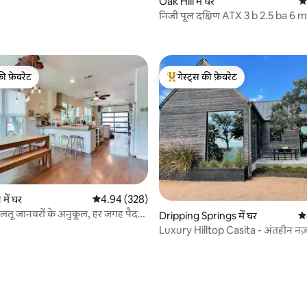
Oak Hill में घर
औस
निजी पूल दक्षिण ATX 3 b 2.5 ba 6 m
 समीक्षाएँ
की फ़ेवरेट
गेस्ट्स की फ़ेवरेट
टॉप फ़ेवरेट
गेस्ट्स का टॉप फ़ेवरेट
में घर
औसत रेटिंग 5 में से 4.94, 328 समीक्षाएँ
4.94 (328)
ालतू जानवरों के अनुकूल, हर जगह पैदल
Dripping Springs में घर
औस
Luxury Hilltop Casita - अंतहीन नज़ा