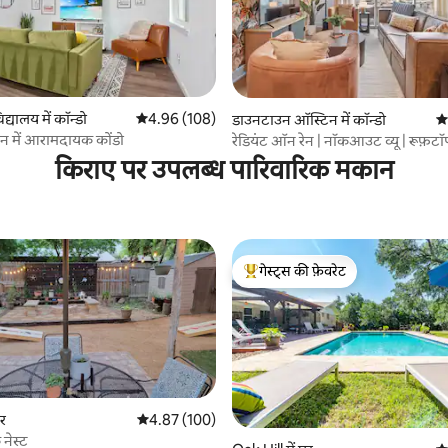
िद्यालय में कॉन्डो
औसत रेटिंग 5 में से 4.96, 108 समीक्षाएँ
4.96 (108)
 समीक्षाएँ
डाउनटाउन ऑस्टिन में कॉन्डो
औस
टिन में आरामदायक कोंडो
रेडियंट ऑन रेन | नॉकआउट व्यू | रूफ़टॉ
किराए पर उपलब्ध पारिवारिक मकान
गेस्ट्स की फ़ेवरेट
गेस्ट्स का टॉप फ़ेवरेट
घर
औसत रेटिंग 5 में से 4.87, 100 समीक्षाएँ
4.87 (100)
नेस्ट