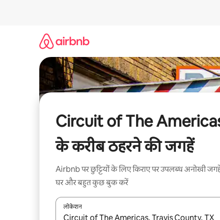
इसे
छोड़कर
सीधा
कॉन्टेंट
पर
जाएँ
Circuit of The America
के करीब ठहरने की जगहें
Airbnb पर छुट्टियों के लिए किराए पर उपलब्ध अनोखी जगहे
घर और बहुत कुछ बुक करें
लोकेशन
नतीजों के उपलब्ध होने पर, अप और डाउन 'ऐरो की' का इस्तेमाल 