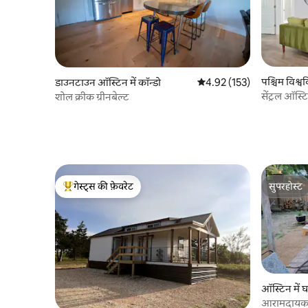
पश्चिम विश्वव
डाउनटाउन ऑस्टिन में कॉन्डो
औसत रेटिंग 5 में से 4.92, 153
4.92 (153)
सेंट्रल ऑस्
शोल क्रीक ग्रीनबेल्ट
गेस्ट्स की फ़ेवरेट
सुपरहोस्ट
गेस्ट्स का टॉप फ़ेवरेट
सुपरहोस्ट
ऑस्टिन में 
आरामदायक 