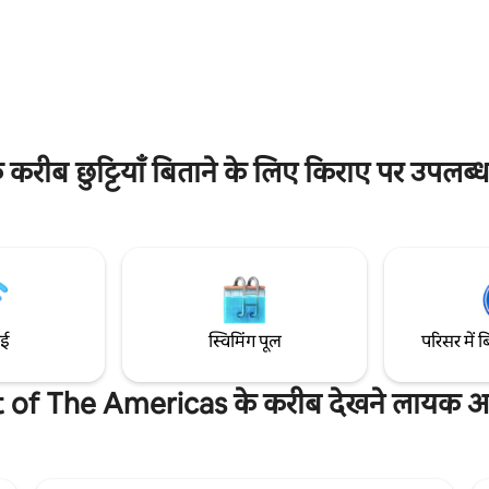
ैर करने के लिए बिल्कुल सही जगह है। कई
बनाया गया। हमारे यहाँ सुअर, छोटी बकरियाँ, गायें,
स्थानों के करीब और एक निजी सब-
घोड़े, गधे और एक काला लैब्राडोर है, 
 कई एकड़ में फैला हुआ, यहाँ आपको ऐसा
सकते हैं अमेरिका के सर्किट, बास्ट्रॉप, ऑस्टिन हवाई
 शहर से दूर हैं, लेकिन साथ ही आपके
अड्डे और स्मिथविल के करीब।
ै। प्राकृतिक नज़ारे। आस-पास :
र्ड, सर्किट ऑफ़ अमेरिकाज़ (आसान
ीब छुट्टियाँ बिताने के लिए किराए पर उपलब्ध 
ाई
स्विमिंग पूल
परिसर में ब
t of The Americas के करीब देखने लायक अन्