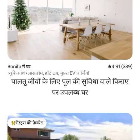
Bonita में घर
औसत रेटिंग 5 में स
4.91 (389)
व्यू के साथ ग्लास होम, हॉट टब, मुफ़्त EV चार्जिंग!
पालतू जीवों के लिए पूल की सुविधा वाले किराए
पर उपलब्ध घर
गेस्ट्स की फ़ेवरेट
गेस्ट्स का टॉप फ़ेवरेट