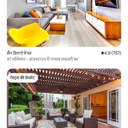
सैन डिएगो में घर
औसत रेटिंग 5 में 
4.9 (757)
#1 लोकेशन - डाउनटाउन में नायाब लक्ज़री घर
गेस्ट्स की फ़ेवरेट
गेस्ट्स की फ़ेवरेट