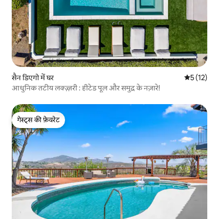
सैन डिएगो में घर
औसत रेटिंग 5 
5 (12)
आधुनिक तटीय लक्ज़्ज़री : हीटेड पूल और समुद्र के नज़ारे!
गेस्ट्स की फ़ेवरेट
गेस्ट्स की फ़ेवरेट