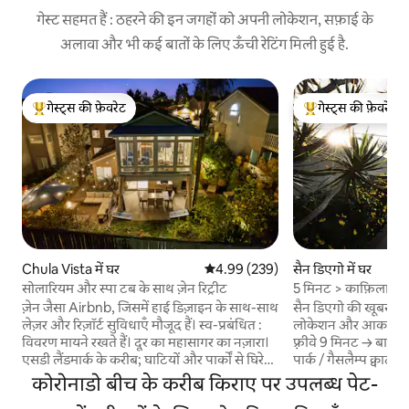
गेस्ट सहमत हैं : ठहरने की इन जगहों को अपनी लोकेशन, सफ़ाई के
अलावा और भी कई बातों के लिए ऊँची रेटिंग मिली हुई है.
गेस्ट्स की फ़ेवरेट
गेस्ट्स की फ़ेवरेट
गेस्ट्स का टॉप फ़ेवरेट
गेस्ट्स का टॉप फ़ेवरेट
Chula Vista में घर
औसत रेटिंग 5 में से 4.99, 239 समीक्षाएँ
4.99 (239)
सैन डिएगो में घर
सोलारियम और स्पा टब के साथ ज़ेन रिट्रीट
5 मिनट > काफ़िला | किंग
ज़ेन जैसा Airbnb, जिसमें हाई डिज़ाइन के साथ-साथ
सैन डिएगो की खूबसूरत
लेज़र और रिज़ॉर्ट सुविधाएँ मौजूद हैं। स्व-प्रबंधित :
लोकेशन और आकर्षक घर पर करें
विवरण मायने रखते हैं। दूर का महासागर का नज़ारा।
फ़्रीवे 9 मिनट → बाल्
एसडी लैंडमार्क के करीब; घाटियों और पार्कों से घिरे
पार्क / गैसलैम्प क्वार्ट
एक शांत पड़ोस के भीतर। एक खुशनुमा पलायन।
मिनट → ला होया शोर्स
कोरोनाडो बीच के करीब किराए पर उपलब्ध पेट-
एक ऐसा डिज़ाइन जो एक अनोखे अनुभव को
मिडवे म्यूज़ियम 18 मि