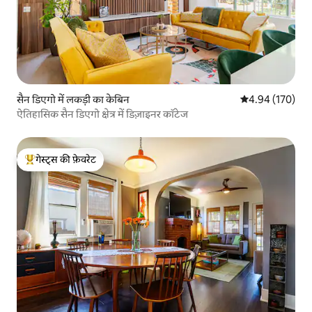
सैन डिएगो में लकड़ी का केबिन
औसत रेटिंग 5 में स
4.94 (170)
ऐतिहासिक सैन डिएगो क्षेत्र में डिज़ाइनर कॉटेज
गेस्ट्स की फ़ेवरेट
गेस्ट्स का टॉप फ़ेवरेट