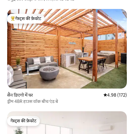
गेस्ट्स की फ़ेवरेट
गेस्ट्स का टॉप फ़ेवरेट
सैन डिएगो में घर
औसत रेटिंग 5 में स
4.98 (172)
ड्रीम 4BR हाउस वॉक बीच एंड बे
गेस्ट्स की फ़ेवरेट
गेस्ट्स की फ़ेवरेट