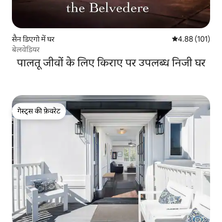
सैन डिएगो में घर
औसत रेटिंग 5 में स
4.88 (101)
बेलवेडियर
पालतू जीवों के लिए किराए पर उपलब्ध निजी घर
गेस्ट्स की फ़ेवरेट
गेस्ट्स की फ़ेवरेट