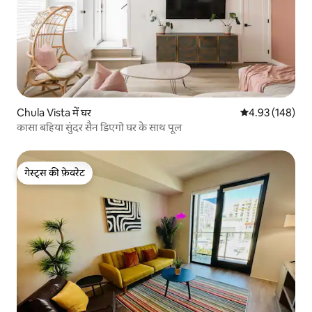
Chula Vista में घर
औसत रेटिंग 5 में स
4.93 (148)
कासा बहिया सुंदर सैन डिएगो घर के साथ पूल
गेस्ट्स की फ़ेवरेट
गेस्ट्स की फ़ेवरेट