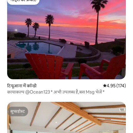
गेस्ट्स की फ़ेवरेट
टियूआना में कॉन्डो
औसत रेटिंग 5 में स
4.95 (174)
कायाकल्प @Ocean123 * अभी उपलब्ध है,बस Msg भेजें *
सुपरहोस्ट
सुपरहोस्ट