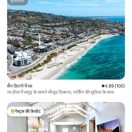
सुपरहोस्ट
सुपरहोस्ट
सैन डिएगो में घर
औसत रेटिंग 5 में स
4.89 (100)
ला होया में समुद्र के सामने मौजूद ठिकाना, पार्किंग की सुविधा के साथ
गेस्ट्स की फ़ेवरेट
गेस्ट्स का टॉप फ़ेवरेट