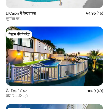
El Cajon में गेस्टहाउस
औसत रेटिंग 5 में 
4.96 (46)
सूर्यास्त घर
गेस्ट्स की फ़ेवरेट
गेस्ट्स की फ़ेवरेट
सैन डिएगो में घर
औसत रेटिंग 5 में
4.9 (49)
पैसिफ़िक टिएट्रो