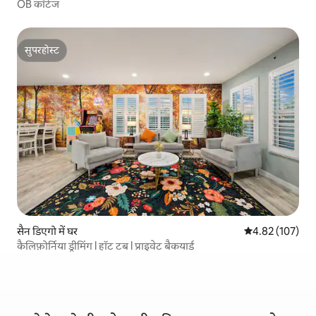
OB कॉटेज
सुपरहोस्ट
सुपरहोस्ट
सैन डिएगो में घर
औसत रेटिंग 5 में स
4.82 (107)
कैलिफ़ोर्निया ड्रीमिंग l हॉट टब l प्राइवेट बैकयार्ड