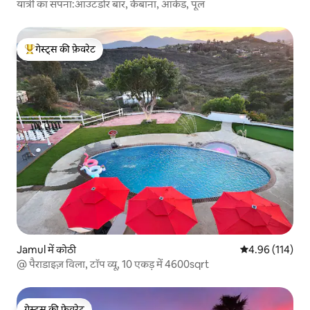
यात्री का सपना:आउटडोर बार, कैबाना, आर्केड, पूल
गेस्ट्स की फ़ेवरेट
गेस्ट्स का टॉप फ़ेवरेट
Jamul में कोठी
औसत रेटिंग 5 में स
4.96 (114)
@ पैराडाइज़ विला, टॉप व्यू, 10 एकड़ में 4600sqrt
गेस्ट्स की फ़ेवरेट