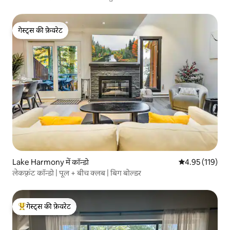
गेस्ट्स की फ़ेवरेट
गेस्ट्स की फ़ेवरेट
Lake Harmony में कॉन्डो
औसत रेटिंग 5 में स
4.95 (119)
लेकफ़्रंट कॉन्डो | पूल + बीच क्लब | बिग बोल्डर
गेस्ट्स की फ़ेवरेट
गेस्ट्स का टॉप फ़ेवरेट