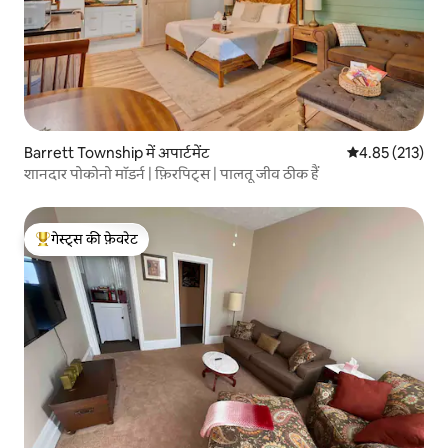
Barrett Township में अपार्टमेंट
औसत रेटिंग 5 में स
4.85 (213)
शानदार पोकोनो मॉडर्न | फ़िरपिट्स | पालतू जीव ठीक हैं
गेस्ट्स की फ़ेवरेट
गेस्ट्स का टॉप फ़ेवरेट