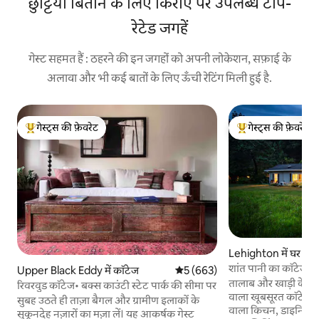
छुट्टियाँ बिताने के लिए किराए पर उपलब्ध टॉप-
रेटेड जगहें
गेस्ट सहमत हैं : ठहरने की इन जगहों को अपनी लोकेशन, सफ़ाई के
अलावा और भी कई बातों के लिए ऊँची रेटिंग मिली हुई है.
गेस्ट्स की फ़ेवरेट
गेस्ट्स की फ़ेवरेट
गेस्ट्स का टॉप फ़ेवरेट
गेस्ट्स का टॉप फ़ेवरेट
Lehighton में घर
शांत पानी का कॉटेज -
Upper Black Eddy में कॉटेज
औसत रेटिंग 5 में से 5, 663 समीक्षाएँ
5 (663)
तालाब और खाड़ी के बी
रिवरवुड कॉटेज• बक्स काउंटी स्टेट पार्क की सीमा पर
वाला खूबसूरत कॉटेज। प
सुबह उठते ही ताज़ा बैगल और ग्रामीण इलाकों के
वाला किचन, डाइनिंग एरि
सुकूनदेह नज़ारों का मज़ा लें। यह आकर्षक गेस्ट