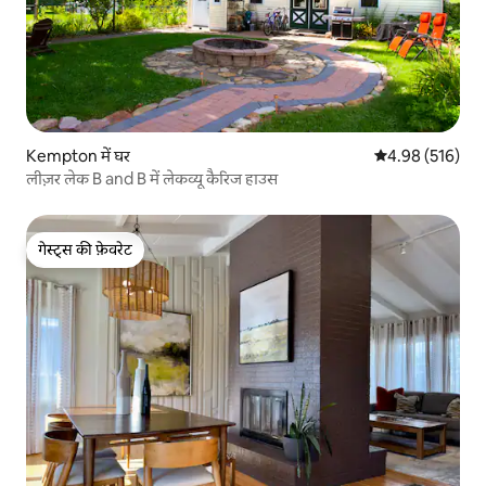
Kempton में घर
औसत रेटिंग 5 में स
4.98 (516)
लीज़र लेक B and B में लेकव्यू कैरिज हाउस
गेस्ट्स की फ़ेवरेट
गेस्ट्स की फ़ेवरेट