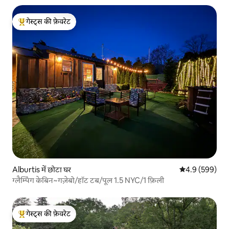
गेस्ट्स की फ़ेवरेट
गेस्ट्स का टॉप फ़ेवरेट
Alburtis में छोटा घर
औसत रेटिंग 5 में 
4.9 (599)
ग्लैम्पिंग केबिन~गज़ेबो/हॉट टब/पूल 1.5 NYC/1 फ़िली
गेस्ट्स की फ़ेवरेट
गेस्ट्स का टॉप फ़ेवरेट