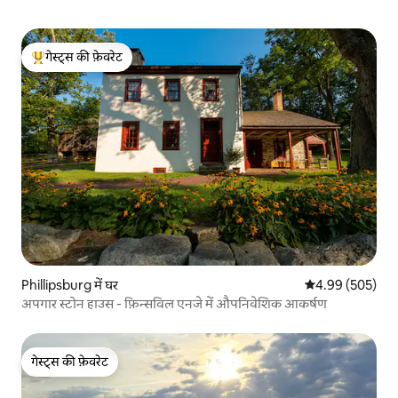
गेस्ट्स की फ़ेवरेट
गेस्ट्स का टॉप फ़ेवरेट
Phillipsburg में घर
औसत रेटिंग 5 में स
4.99 (505)
अपगार स्टोन हाउस - फ़िन्सविल एनजे में औपनिवेशिक आकर्षण
गेस्ट्स की फ़ेवरेट
गेस्ट्स की फ़ेवरेट