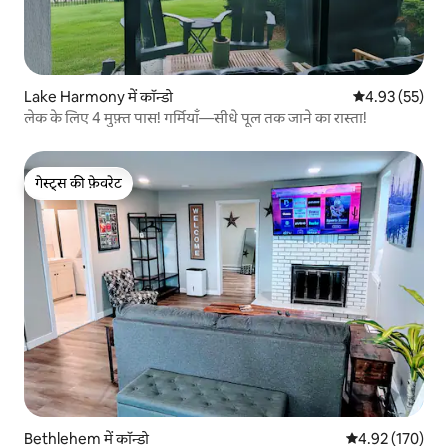
Lake Harmony में कॉन्डो
औसत रेटिंग 5 में 
4.93 (55)
लेक के लिए 4 मुफ़्त पास! गर्मियाँ—सीधे पूल तक जाने का रास्ता!
गेस्ट्स की फ़ेवरेट
गेस्ट्स की फ़ेवरेट
Bethlehem में कॉन्डो
औसत रेटिंग 5 में स
4.92 (170)