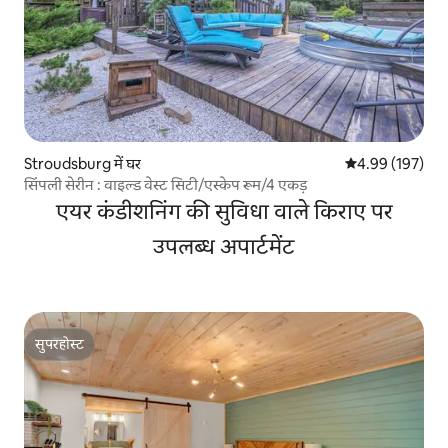
Stroudsburg में घर
औसत रेटिंग 5 में स
4.99 (197)
सिंपली सेरीन : वाइल्ड वेस्ट सिटी/एस्केप रूम/4 एकड़
एयर कंडीशनिंग की सुविधा वाले किराए पर
उपलब्ध अपार्टमेंट
सुपरहोस्ट
सुपरहोस्ट