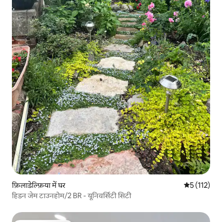
फ़िलाडेल्फ़िया में घर
औसत रेटिंग 5 म
5 (112)
हिडन जेम टाउनहोम/2 BR - यूनिवर्सिटी सिटी