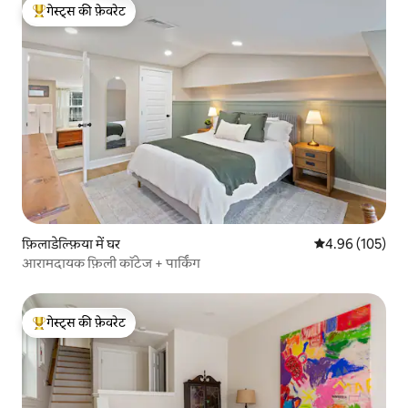
गेस्ट्स की फ़ेवरेट
गेस्ट्स का टॉप फ़ेवरेट
फ़िलाडेल्फ़िया में घर
औसत रेटिंग 5 में स
4.96 (105)
आरामदायक फ़िली कॉटेज + पार्किंग
गेस्ट्स की फ़ेवरेट
गेस्ट्स का टॉप फ़ेवरेट