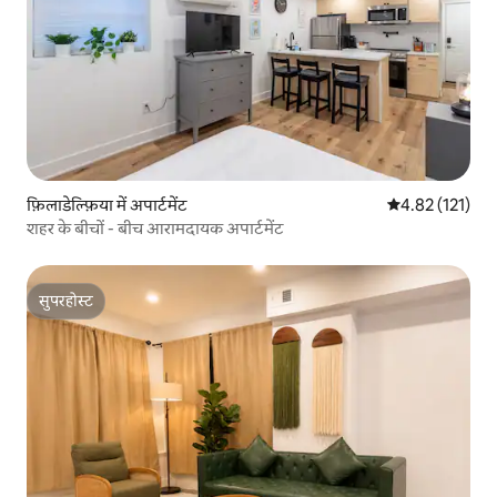
फ़िलाडेल्फ़िया में अपार्टमेंट
औसत रेटिंग 5 में स
4.82 (121)
शहर के बीचों - बीच आरामदायक अपार्टमेंट
सुपरहोस्ट
सुपरहोस्ट