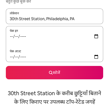
बहुत कुछ बुक करें
लोकेशन
नतीजों के उपलब्ध होने पर, अप और डाउन 'ऐरो की' का इस्तेमाल करके नेविगेट करें
चेक इन
चेक आउट
खोजें
30th Street Station के करीब छुट्टियाँ बिताने
के लिए किराए पर उपलब्ध टॉप-रेटेड जगहें