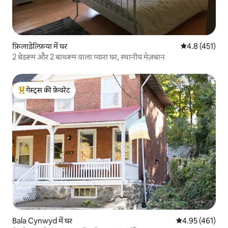
फ़िलाडेल्फ़िया में घर
औसत रेटिंग 5 में 
4.8 (451)
2 बेडरूम और 2 बाथरूम वाला प्यारा घर, स्थानीय मेज़बान
गेस्ट्स की फ़ेवरेट
गेस्ट्स का टॉप फ़ेवरेट
Bala Cynwyd में घर
औसत रेटिंग 5 में स
4.95 (461)