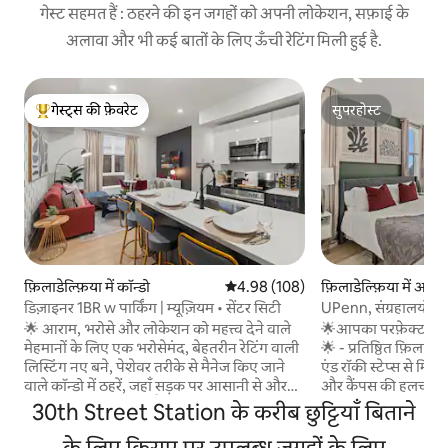
गेस्ट सहमत हैं : ठहरने की इन जगहों को अपनी लोकेशन, सफ़ाई के
अलावा और भी कई बातों के लिए ऊँची रेटिंग मिली हुई है.
गेस्ट्स की फ़ेवरेट
सुपरहोस्ट
गेस्ट्स का टॉप फ़ेवरेट
सुपरहोस्ट
फ़िलाडेल्फ़िया में कॉन्डो
औसत रेटिंग 5 में से 4.98, 108 समीक्षाएँ
4.98 (108)
फ़िलाडेल्फ़िया में अपार्ट
डिज़ाइनर 1BR w पार्किंग | म्यूज़ियम • सेंटर सिटी
UPenn, संग्रहालयों और
अपार्टमेंट और पार्किंग
🌟 आराम, भरोसे और लोकेशन को महत्त्व देने वाले
🌟आपका परफ़ेक्ट फ़िली 
मेहमानों के लिए एक भरोसेमंद, बेहतरीन रेटिंग वाली
🌟 - प्रतिष्ठित फ़िलाडेल्फ़िया म्यूज़ियम ऑफ़ आर्ट
लिस्टिंग नए बने, पेशेवर तरीके से मैनेज किए जाने
एंड रॉकी स्टेप्स से मिनट
वाले कॉन्डो में ठहरें, जहाँ सड़क पर आसानी से और
और कैंपस की हलचल वा
मुफ़्त पार्किंग की सुविधा है, सेल्फ़-चेक इन की
फ़ेयरमाउंट पार्क से बस
30th Street Station के करीब छुट्टियाँ बिताने
सुविधा है और तेज़ वाई-फ़ाई की सुविधा है — यह
स्वागत के माहौल के सा
कॉन्डो सेंटर सिटी, म्यूज़ियम, अस्पतालों, यूपेन और
के लिए किराए पर उपलब्ध जगहों के लिए
आरामदायक एहसास के 