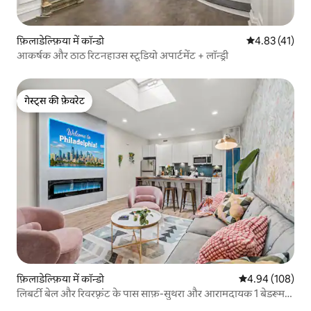
फ़िलाडेल्फ़िया में कॉन्डो
औसत रेटिंग 5 में 
4.83 (41)
आकर्षक और ठाठ रिटनहाउस स्टूडियो अपार्टमेंट + लॉन्ड्री
गेस्ट्स की फ़ेवरेट
गेस्ट्स की फ़ेवरेट
फ़िलाडेल्फ़िया में कॉन्डो
औसत रेटिंग 5 में स
4.94 (108)
लिबर्टी बेल और रिवरफ़्रंट के पास साफ़-सुथरा और आरामदायक 1 बेडरूम
वाला घर