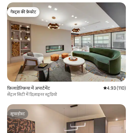
गेस्ट्स की फ़ेवरेट
गेस्ट्स की फ़ेवरेट
फ़िलाडेल्फ़िया में अपार्टमेंट
औसत रेटिंग 5 में स
4.93 (110)
सेंट्रल सिटी में डिज़ाइनर स्टूडियो
सुपरहोस्ट
सुपरहोस्ट