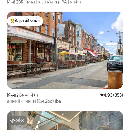
निजी 2BR निवास | बाला सिनविड, PA | पार्किंग
गेस्ट्स की फ़ेवरेट
गेस्ट्स का टॉप फ़ेवरेट
फ़िलाडेल्फ़िया में घर
औसत रेटिंग 5 में स
4.93 (353)
इतालवी बाजार का दिल 2bd/1ba
सुपरहोस्ट
सुपरहोस्ट