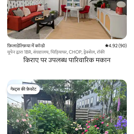
फ़िलाडेल्फ़िया में कॉन्डो
औसत रेटिंग 5 में 
4.92 (90)
यूपेन द्वारा 1BR, संग्रहालय, चिड़ियाघर, CHOP, ड्रेक्सेल, रॉकी
किराए पर उपलब्ध पारिवारिक मकान
गेस्ट्स की फ़ेवरेट
गेस्ट्स की फ़ेवरेट