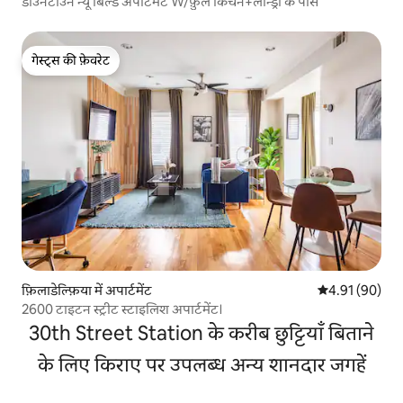
डाउनटाउन न्यू बिल्ड अपार्टमेंट W/फ़ुल किचन+लॉन्ड्री के पास
गेस्ट्स की फ़ेवरेट
गेस्ट्स की फ़ेवरेट
फ़िलाडेल्फ़िया में अपार्टमेंट
औसत रेटिंग 5 में 
4.91 (90)
2600 टाइटन स्ट्रीट स्टाइलिश अपार्टमेंट।
30th Street Station के करीब छुट्टियाँ बिताने
के लिए किराए पर उपलब्ध अन्य शानदार जगहें