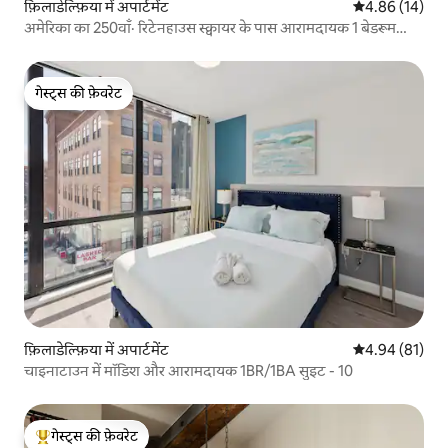
फ़िलाडेल्फ़िया में अपार्टमेंट
औसत रेटिंग 5 में 
4.86 (14)
अमेरिका का 250वाँ· रिटेनहाउस स्क्वायर के पास आरामदायक 1 बेडरूम
वाला घर
गेस्ट्स की फ़ेवरेट
गेस्ट्स की फ़ेवरेट
फ़िलाडेल्फ़िया में अपार्टमेंट
औसत रेटिंग 5 में 
4.94 (81)
चाइनाटाउन में मॉडिश और आरामदायक 1BR/1BA सुइट - 10
गेस्ट्स की फ़ेवरेट
गेस्ट्स का टॉप फ़ेवरेट