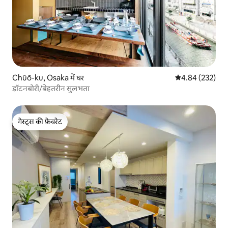
Chūō-ku, Osaka में घर
औसत रेटिंग 5 में स
4.84 (232)
डॉटनबोरी/बेहतरीन सुलभता
गेस्ट्स की फ़ेवरेट
गेस्ट्स की फ़ेवरेट