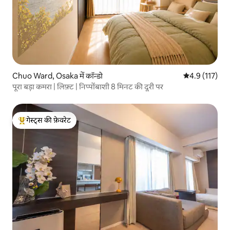
Chuo Ward, Osaka में कॉन्डो
औसत रेटिंग 5 में
4.9 (117)
पूरा बड़ा कमरा | लिफ़्ट | निप्पोंबाशी 8 मिनट की दूरी पर
गेस्ट्स की फ़ेवरेट
गेस्ट्स का टॉप फ़ेवरेट