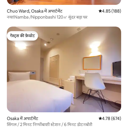
Chuo Ward, Osaka में अपार्टमेंट
औसत रेटिंग 5 में स
4.85 (188)
नया!Namba /Nipponbashi 120㎡ सुंदर बड़ा घर
गेस्ट्स की फ़ेवरेट
गेस्ट्स की फ़ेवरेट
Osaka में अपार्टमेंट
औसत रेटिंग 5 में स
4.78 (674)
सिंगल / 2 मिनट निप्पोंबाशी स्टेशन / 6 मिनट डोटनबोरी