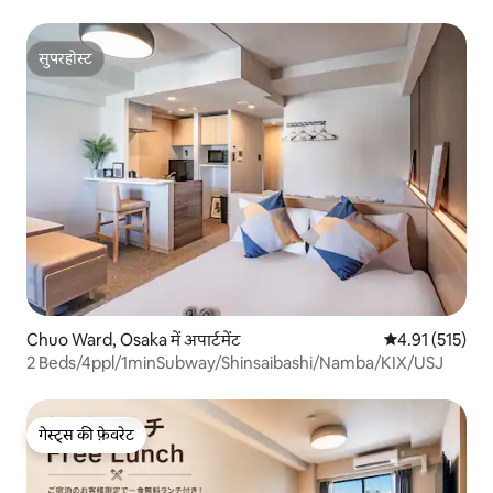
सुपरहोस्ट
सुपरहोस्ट
Chuo Ward, Osaka में अपार्टमेंट
औसत रेटिंग 5 में स
4.91 (515)
2 Beds/4ppl/1minSubway/Shinsaibashi/Namba/KIX/USJ
गेस्ट्स की फ़ेवरेट
गेस्ट्स की फ़ेवरेट