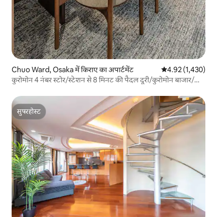
Chuo Ward, Osaka में किराए का अपार्टमेंट
औसत रेटिंग 5 में से 
4.92 (1,430)
कुरोमोन 4 नंबर स्टोर/स्टेशन से 8 मिनट की पैदल दूरी/कुरोमोन बाजार/
शिनसाइबाशी/दोतोनबोरी/नाम्बा/त्सूतेनकाका/USJ/KIX सीधी पहुँच ,
जापानी शैली...
सुपरहोस्ट
सुपरहोस्ट