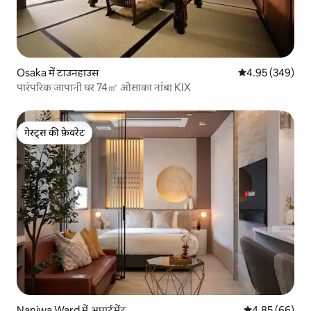
Osaka में टाउनहाउस
औसत रेटिंग 5 में स
4.95 (349)
पारंपरिक जापानी घर 74㎡ ओसाका नांबा KIX
गेस्ट्स की फ़ेवरेट
गेस्ट्स की फ़ेवरेट
Naniwa Ward में अपार्टमेंट
औसत रेटिंग 5 में 
4.85 (66)