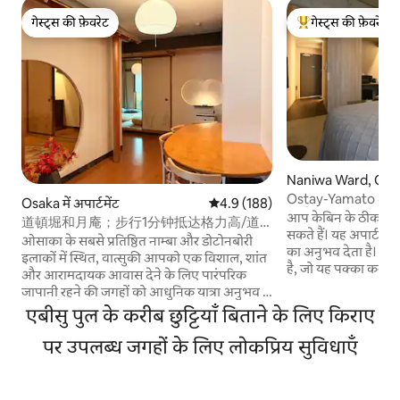
गेस्ट्स की फ़ेवरेट
गेस्ट्स की फ़ेवरेट
गेस्ट्स की फ़ेवरेट
गेस्ट्स का टॉप फ़ेवरेट
Naniwa Ward, Osaka
का अपार्टमेंट
Ostay-Yamato अपार्टमे
Osaka में अपार्टमेंट
औसत रेटिंग 5 में से 4.9, 188 समीक्षाएँ
4.9 (188)
की पैदल दूरी पर! नांब
आप केबिन के ठीक साम
道頓堀和月庵；步行1分钟抵达格力高/道
कुरुमोन मार्केट/टेन्नोजी
सकते हैं। यह अपार्टमें
顿堀/黒門市場/机场直达/USJ/3室2厅带地
ओसाका के सबसे प्रतिष्ठित नाम्बा और डोटोनबोरी
का अनुभव देता है। बेड
暖2卫2浴
इलाकों में स्थित, वात्सुकी आपको एक विशाल, शांत
है, जो यह पक्का करता 
और आरामदायक आवास देने के लिए पारंपरिक
नींद आए। [कमरा] 1 डबल
जापानी रहने की जगहों को आधुनिक यात्रा अनुभव से
लिविंग रूम को सोफ़े और 
जोड़ता है। ग्लिको साइनबोर्ड लगभग 1 मिनट की
एबीसु पुल के करीब छुट्टियाँ बिताने के लिए किराए
आधुनिक ढंग से सजाया
पैदल दूरी पर है और कुरोमोन मार्केट लगभग 5 मिनट
करने के लिए एक बेहतर
की दूरी पर है। शिनसाइबाशी शॉपिंग स्ट्रीट, नाम्बा
पर उपलब्ध जगहों के लिए लोकप्रिय सुविधाएँ
बाथरूम में 24 घंटे गर्
स्टेशन और निहोनबाशी स्टेशन, ये सभी पैदल दूरी पर
हेयरड्रायर की सुविधा ह
हैं।चाहे खाना हो, शॉपिंग हो या सैर-सपाटा, वहाँ
बाद आराम से नहा सकें। ब
पहुँचना आसान है और कंसाई के लोकप्रिय