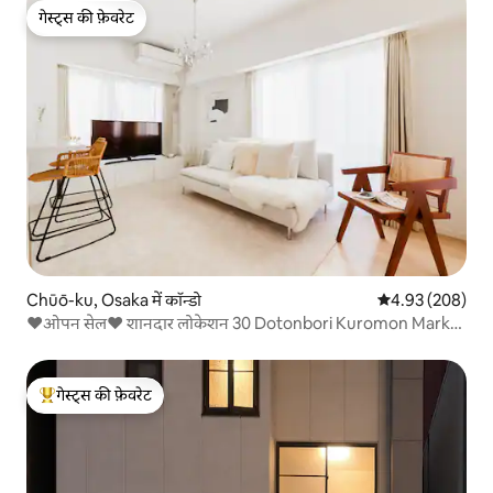
गेस्ट्स की फ़ेवरेट
गेस्ट्स की फ़ेवरेट
Chūō-ku, Osaka में कॉन्डो
औसत रेटिंग 5 में स
4.93 (208)
❤️ओपन सेल❤️ शानदार लोकेशन 30 Dotonbori Kuromon Market
3 10
गेस्ट्स की फ़ेवरेट
गेस्ट्स का टॉप फ़ेवरेट