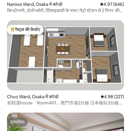
Naniwa Ward, Osaka में कॉन्डो
औसत रेटिंग 5 में से
4.97 (646)
किन्दोनामी, दोतोनबोरी, शिंसाइबाशी के पास | मेट्रो स्टेशन से 2 मिनट की
पैदल दूरी | 4 अलग-अलग शैलियों वाले कमरे | लिफ्ट उपलब्ध | USJ 30
मिनट | कंसाई हवाई अड्डा...
गेस्ट्स की फ़ेवरेट
गेस्ट्स का टॉप फ़ेवरेट
Chuo Ward, Osaka में कॉन्डो
औसत रेटिंग 5 में स
4.98 (227)
若耶溪house「Room401」黑門市場2分鐘 日本橋站3分鐘
101 m² 三室一厅两卫两浴户型
सुपरहोस्ट
सुपरहोस्ट