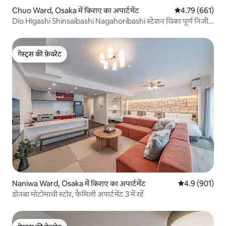
Chuo Ward, Osaka में किराए का अपार्टमेंट
औसत रेटिंग 5 में स
4.79 (661)
Dio Higashi Shinsaibashi Nagahoribashi स्टेशन चिका पूर्ण निजी
कमरा, Shinsaibashi-suji शॉपिंग स्ट्रीट से 6 मिनट की पैदल दूरी, शहर के
केंद्र में, दो डबल बेड वाला अपार्टमेंट।
गेस्ट्स की फ़ेवरेट
गेस्ट्स की फ़ेवरेट
Naniwa Ward, Osaka में किराए का अपार्टमेंट
औसत रेटिंग 5 में 
4.9 (901)
डोनबा मोटोमाची स्टोर, फैमिली अपार्टमेंट 3 में रहें