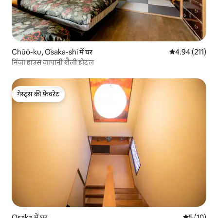
Chūō-ku, Ōsaka-shi में घर
औसत रेटिंग 5 में स
4.94 (211)
निंजा हाउस जापानी शैली होटल
गेस्ट्स की फ़ेवरेट
गेस्ट्स की फ़ेवरेट
Osaka में घर
औसत रेटिंग 5 
5 (10)