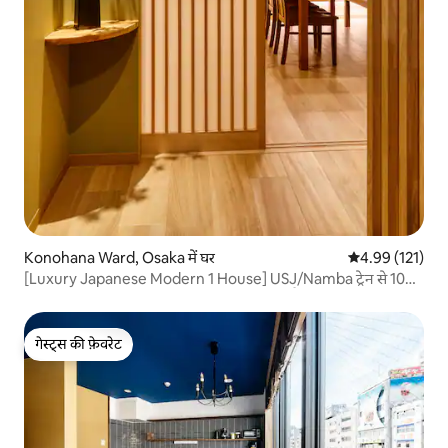
Konohana Ward, Osaka में घर
औसत रेटिंग 5 में स
4.99 (121)
[Luxury Japanese Modern 1 House] USJ/Namba ट्रेन से 10
मिनट की दूरी पर · नज़दीकी स्टेशन से 3 मिनट की पैदल दूरी पर ·
अधिकतम 13 लोग
गेस्ट्स की फ़ेवरेट
गेस्ट्स की फ़ेवरेट