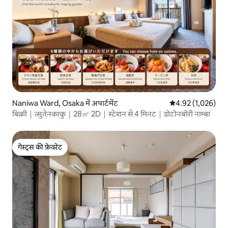
Naniwa Ward, Osaka में अपार्टमेंट
औसत रेटिंग 5 में से 
4.92 (1,026)
बिक्री｜त्सुतेनकाकु｜28㎡ 2D｜स्टेशन से 4 मिनट｜डोटोनबोरी नाम्बा
गेस्ट्स की फ़ेवरेट
गेस्ट्स की फ़ेवरेट