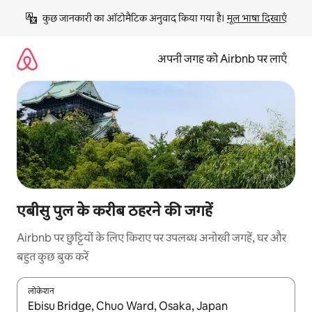
इसे
कुछ जानकारी का ऑटोमैटिक अनुवाद किया गया है। 
मूल भाषा दिखाएँ
छोड़कर
सीधा
कॉन्टेंट
अपनी जगह को Airbnb पर लाएँ
पर
जाएँ
एबीसु पुल के करीब ठहरने की जगहें
Airbnb पर छुट्टियों के लिए किराए पर उपलब्ध अनोखी जगहें, घर और
बहुत कुछ बुक करें
लोकेशन
नतीजों के उपलब्ध होने पर, अप और डाउन 'ऐरो की' का इस्तेमाल करके नेविगेट करें