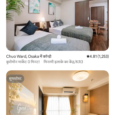
Chuo Ward, Osaka में कॉन्डो
औसत रेटिंग 5 में से 
4.81 (1,253)
कुरोमोन मार्केट 0 मिनट! मिनामी इलाके का केंद्र/KR3
सुपरहोस्ट
सुपरहोस्ट