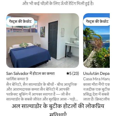
और भी कई चीज़ों के लिए ऊँची रेटिंग मिली हुई है।
गेस्ट्स की फ़ेवरेट
गेस्ट्स की फ़ेवरेट
गेस्ट्स की फ़ेवरेट
गेस्ट्स की फ़ेवरेट
San Salvador में होटल का कमरा
औसत रेटिंग 5 में से 5, 23 समीक्षाएँ
5 (23)
Usulután Departmen
ल का कमरा
चार्लिस कमरा 9
Casa Mira Mango
सैन बेनिटो, सैन साल्वाडोर के बीचों - बीच आधुनिक
कासा मीरा मैंगो एक बुटीक
और आरामदायक कमरा सैन बेनिटो में आपकी
नजदीक एक बुटीक रिट्री
परफ़ेक्ट बुकिंग में आपका स्वागत है — जो सैन
प्रसिद्ध देश में सबसे अच्
साल्वाडोर के सबसे जीवंत और सुरक्षित आस - पड़ोस
जाता है। क्रिस्टलीय पानी में पैडल करने के लिए निजी
में से एक है! यह स्टाइलिश और आरामदायक निजी
सीढ़ियों से थोड़ी दूर प
अल साल्वाडोर के बुटीक होटलों की लोकप्रिय
कमरा अकेले यात्रियों, जोड़ों या शहर में एक शांतिपूर्ण
इनफिनिटी पूल में एक 
विश्राम की तलाश करने वाले व्यावसायिक मेहमानों के
सुविधाएँ
जिसमें राजसी प्रशांत के 180 ड