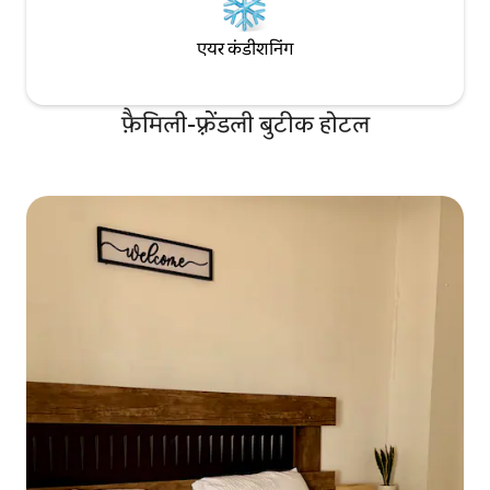
एयर कंडीशनिंग
फ़ैमिली-फ़्रेंडली बुटीक होटल