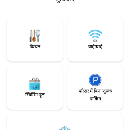
लिए आदर्श है। क्वीन-साइज़ बेड, प्रीमियम लिनन,
सर्फर और सूर्यास्त देखें
काम करने के लिए डेस्क, हाई-स्पीड वाई-फ़ाई, स्मार्ट
आनंद लें, या तीन सूर्य 
टीवी और निजी बाथरूम वाले एक रोशन, एयर
कंडिशंड कमरे का मज़ा लें। 20 सीढ़ियाँ चढ़कर आना
होगा।
किचन
वाईफ़ाई
परिसर में बिना शुल्क
स्विमिंग पूल
पार्किंग