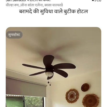
वील्हा रूम, ज़ोना सांता एलेना, कासा वाल्वरडे
बरामदे की सुविधा वाले बुटीक होटल
सुपरहोस्ट
सुपरहोस्ट