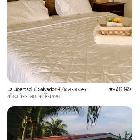
La Libertad, El Salvador में होटल का कमरा
ठहरने की नई जग
नई लिस्टिंग
कोस्टा हिल्स लास फ्लोरेस कमरा