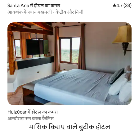
Santa Ana में होटल का कमरा
औसत रेटिंग 5 में
4.7 (33)
आकर्षक मेज़बान मखमली - केंद्रीय और निजी
Huizúcar में होटल का कमरा
अल्बोराडा रूम कासा कैलिस
मासिक किराए वाले बुटीक होटल