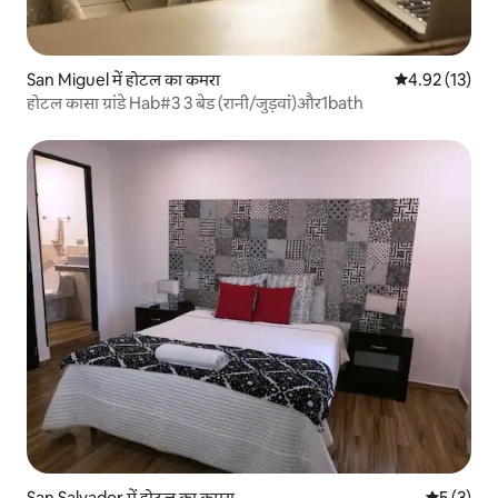
San Miguel में होटल का कमरा
औसत रेटिंग 5 में 
4.92 (13)
होटल कासा ग्रांडे Hab#3 3 बेड (रानी/जुड़वां)और1bath
San Salvador में होटल का कमरा
औसत रेटिंग 5
5 (3)