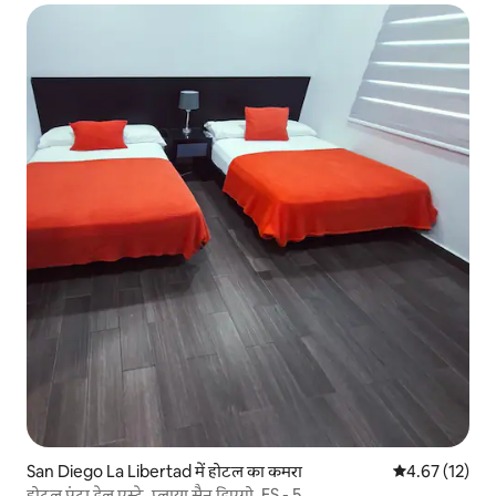
San Diego La Libertad में होटल का कमरा
औसत रेटिंग 5 में 
4.67 (12)
होटल पुंटा डेल एस्टे, प्लाया सैन डिएगो, ES - 5