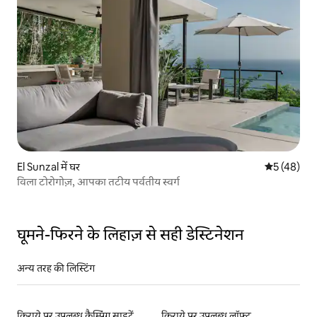
El Sunzal में घर
औसत रेटिंग 5 
5 (48)
विला टोरोगोज़, आपका तटीय पर्वतीय स्वर्ग
घूमने-फिरने के लिहाज़ से सही डेस्टिनेशन
अन्य तरह की लिस्टिंग
किराये पर उपलब्ध कैम्पिंग साइटें
किराये पर उपलब्ध लॉफ़्ट