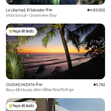
La Libertad, El Salvador में घर
औसत रेटिंग 5 में 
4.83 (60)
Vista Sunzal • Oceanview Stay
गेस्ट्स की फ़ेवरेट
गेस्ट्स का टॉप फ़ेवरेट
CIUDAD MIZATA में घर
औसत रेटिंग 5 
5 (16)
Risco 88 Mizata ओशन क्लिफ़ विला/निजी पूल
गेस्ट्स की फ़ेवरेट
गेस्ट्स का टॉप फ़ेवरेट