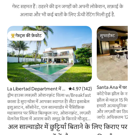
गेस्ट सहमत हैं : ठहरने की इन जगहों को अपनी लोकेशन, सफ़ाई के
अलावा और भी कई बातों के लिए ऊँची रेटिंग मिली हुई है.
गेस्ट्स की फ़ेवरेट
सुपरहोस्ट
गेस्ट्स का टॉप फ़ेवरेट
सुपरहोस्ट
Santa Ana में घर
La Libertad Department में घ
औसत रेटिंग 5 में से 4.97, 142 समीक्षाएँ
4.97 (142)
कोटेपेक झील के नज़ार
र
ड्रीम हाउस लक्ज़री ओशनफ़्रंट विला w/Breakfast
रिट्रीट
झील से महज़ 15 मिनट/
कासा डे सुएन्योस में आपका स्वागत है! सैंटा इसाबेल
हमारी अत्याधुनिक सम
इशुआटन, सोंसोनेट, एल साल्वाडोर में पैसिफ़िक
और लग्ज़री का ठिकान
महासागर पर स्थित बिल्कुल नए, ओशनफ़्रंट, लग्ज़री
जाएँ। अधिकतम 12 मेहम
वेलनेस विला में आराम करें। समुद्र के किनारे मौजूद
इसमें झील के शानदार न
इस आला दर्जे की प्रॉपर्टी में 4 विशाल बेडरूम सुईट्स
अल साल्वाडोर में छुट्टियाँ बिताने के लिए किराए पर
बेहतरीन सुविधाएँ हैं। श
हैं, जहाँ से समुद्र, पूल और ट्रॉपिकल इलाकों के अनंत
सभाओं, अल्फ़्रेस्को डाइन