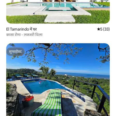
El Tamarindo में घर
औसत रेटिंग 5 
5 (33)
कासा रोमा - लक्जरी विला
सुपरहोस्ट
सुपरहोस्ट