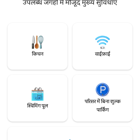
नज़ारे दिखते हैं। बीच पर रोज़ सूर्योदय और सूर्यास्त के
उपलब्ध जगहों में मौजूद मुख्य सुविधाएँ
एक निजी आँगन के साथ र
समय टहलें। मुफ़्त बुफ़े नाश्ते और सीधे हमारे बगीचे से
आउटडोर का आनंद लें। 
ताज़े फलों का मज़ा लें। मसाज, योग, सर्फ़िंग और
पूरी तरह से सुसज्जित
बहुत कुछ। सिर्फ़ Airbnb के ज़रिए बुकिंग।
सुविधाओं के साथ, यह
धोखाधड़ी से सावधान!
पलायन प्रदान करती है।
किचन
वाईफ़ाई
परिसर में बिना शुल्क
स्विमिंग पूल
पार्किंग