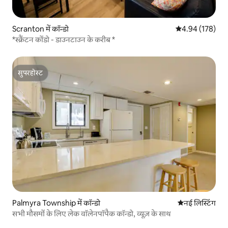
Scranton में कॉन्डो
औसत रेटिंग 5 में स
4.94 (178)
*स्क्रैंटन कोंडो - डाउनटाउन के करीब *
सुपरहोस्ट
सुपरहोस्ट
Palmyra Township में कॉन्डो
ठहरने की नई जग
नई लिस्टिंग
सभी मौसमों के लिए लेक वॉलेनपॉपैक कॉन्डो, व्यूज़ के साथ