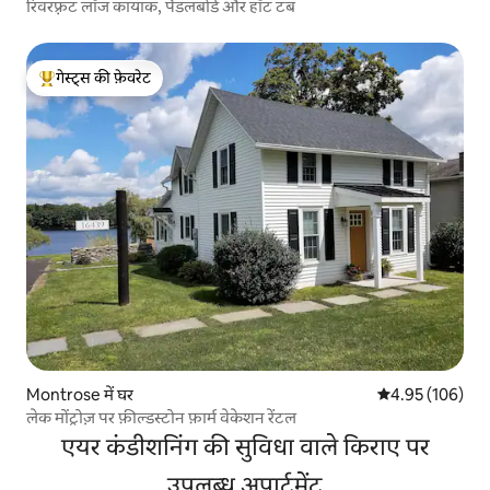
रिवरफ़्रंट लॉज कायाक, पैडलबोर्ड और हॉट टब
गेस्ट्स की फ़ेवरेट
गेस्ट्स का टॉप फ़ेवरेट
Montrose में घर
औसत रेटिंग 5 में स
4.95 (106)
लेक मोंट्रोज़ पर फ़ील्डस्टोन फ़ार्म वेकेशन रेंटल
एयर कंडीशनिंग की सुविधा वाले किराए पर
उपलब्ध अपार्टमेंट