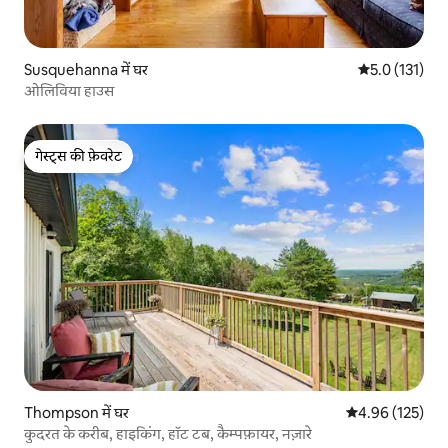
Susquehanna में घर
औसत रेटिंग 5 में
5.0 (131)
ओलिविया हाउस
गेस्ट्स की फ़ेवरेट
गेस्ट्स की फ़ेवरेट
Thompson में घर
औसत रेटिंग 5 में स
4.96 (125)
कुदरत के करीब, हाइकिंग, हॉट टब, कैम्पफ़ायर, नज़ारे