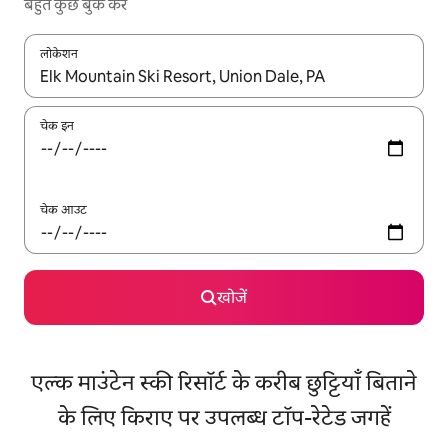
बहुत कुछ बुक करें
लोकेशन
नतीजों के उपलब्ध होने पर, अप और डाउन 'ऐरो की' का इस्तेमाल करके नेविगेट करें
चेक इन
चेक आउट
खोजें
एल्क माउंटेन स्की रिसॉर्ट के करीब छुट्टियाँ बिताने
के लिए किराए पर उपलब्ध टॉप-रेटेड जगहें