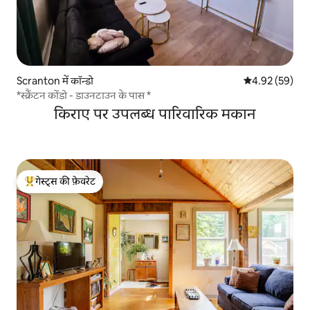
Scranton में कॉन्डो
औसत रेटिंग 5 में 
4.92 (59)
*स्क्रैंटन कोंडो - डाउनटाउन के पास *
किराए पर उपलब्ध पारिवारिक मकान
गेस्ट्स की फ़ेवरेट
गेस्ट्स का टॉप फ़ेवरेट