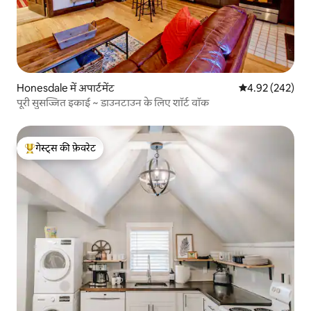
Honesdale में अपार्टमेंट
औसत रेटिंग 5 में स
4.92 (242)
पूरी सुसज्जित इकाई ~ डाउनटाउन के लिए शॉर्ट वॉक
गेस्ट्स की फ़ेवरेट
गेस्ट्स का टॉप फ़ेवरेट