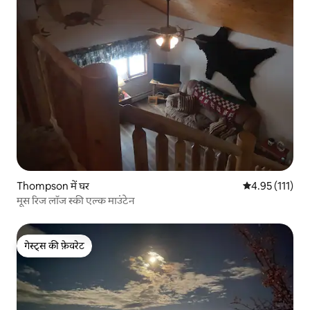
Thompson में घर
औसत रेटिंग 5 में स
4.95 (111)
मूस रिज लॉज स्की एल्क माउंटेन
गेस्ट्स की फ़ेवरेट
गेस्ट्स की फ़ेवरेट