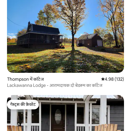
Thompson में कॉटेज
औसत रेटिंग 5 में स
4.98 (132)
Lackawanna Lodge - आरामदायक दो बेडरूम का कॉटेज
गेस्ट्स की फ़ेवरेट
गेस्ट्स की फ़ेवरेट