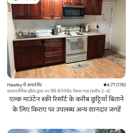
गेस्ट्स की फ़ेवरेट
Hawley में अपार्टमेंट
औसत रेटिंग 5 में स
4.77 (176)
वालनपौपैक झील द्वारा नए सिरे से रेनोवेट किया गया (स्लीप 2 -4)
एल्क माउंटेन स्की रिसॉर्ट के करीब छुट्टियाँ बिताने
के लिए किराए पर उपलब्ध अन्य शानदार जगहें