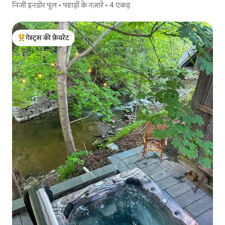
निजी इनडोर पूल • पहाड़ों के नज़ारे • 4 एकड़
गेस्ट्स की फ़ेवरेट
गेस्ट्स का टॉप फ़ेवरेट