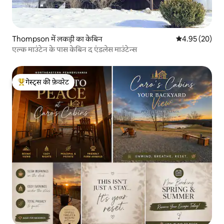
Thompson में लकड़ी का केबिन
औसत रेटिंग 5 में 
4.95 (20)
एल्क माउंटेन के पास केबिन द एंडलेस माउंटेन्स
गेस्ट्स की फ़ेवरेट
गेस्ट्स का टॉप फ़ेवरेट