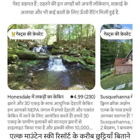
गेस्ट सहमत हैं : ठहरने की इन जगहों को अपनी लोकेशन, सफ़ाई के
अलावा और भी कई बातों के लिए ऊँची रेटिंग मिली हुई है.
गेस्ट्स की फ़ेवरेट
गेस्ट्स की फ़ेवरेट
गेस्ट्स का टॉप फ़ेवरेट
गेस्ट्स की फ़ेवरेट
Honesdale में लकड़ी का केबिन
औसत रेटिंग 5 में से 4.99, 230 समीक्षाएँ
4.99 (230)
Susquehanna में लक
केबिन
झरने और 30 एकड़ के साथ आधुनिक देहाती केबिन
क्विल क्रीक अफ़्रेम
हम आपको NEPA जंगल में हमारे देहाती और एकांत
एल्क के पास हमारे आकर्षक
केबिन में जाने के लिए आमंत्रित करते हैं! हमारे 30
आपका स्वागत है! 10
एकड़ के ग्रामीण इलाकों को शानदार झरनों से
Susquehanna, PA में
हाइलाइट किया गया है और इसकी सीमा 10,000
2 बेडरूम, 1 बाथरूम, ए
एकड़ से भी ज़्यादा राज्य है। आप लंबी पैदल यात्रा
आँगन और एक फायर पिट ह
एल्क माउंटेन स्की रिसॉर्ट के करीब छुट्टियाँ बिताने
करते समय, कैम्पफ़ायर का मज़ा लेते हुए या आधी
दोस्तों के लिए बिल्कु