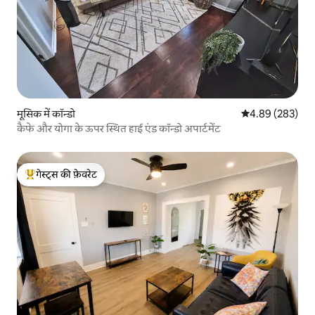
मूसिक में कॉन्डो
औसत रेटिंग 5 में स
4.89 (283)
कैफे और योगा के ऊपर स्थित हाई एंड कॉन्डो अपार्टमेंट
गेस्ट्स की फ़ेवरेट
गेस्ट्स का टॉप फ़ेवरेट