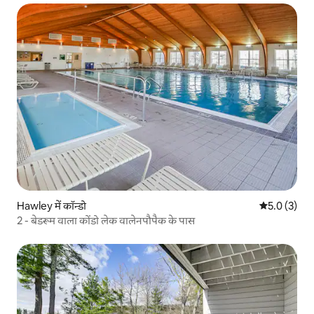
Hawley में कॉन्डो
औसत रेटिंग 5 म
5.0 (3)
2 - बेडरूम वाला कोंडो लेक वालेनपौपैक के पास