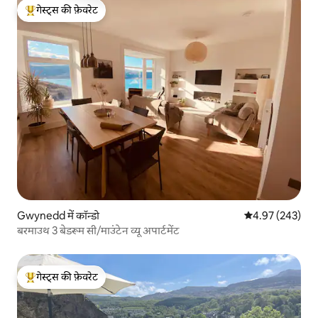
गेस्ट्स की फ़ेवरेट
गेस्ट्स का टॉप फ़ेवरेट
Gwynedd में कॉन्डो
औसत रेटिंग 5 में स
4.97 (243)
बरमाउथ 3 बेडरूम सी/माउंटेन व्यू अपार्टमेंट
गेस्ट्स की फ़ेवरेट
गेस्ट्स का टॉप फ़ेवरेट