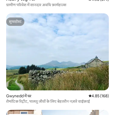
ग्रामीण परिवेश में शानदार अवधि फ़ार्महाउस
सुपरहोस्ट
सुपरहोस्ट
Gwynedd में घर
औसत रेटिंग 5 में स
4.85 (168)
रोमांटिक रिट्रीट, पालतू जीवों के लिए बेहतरीन नज़ारे वाईफ़ाई