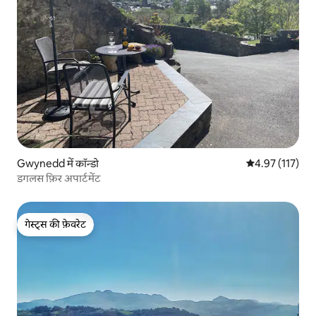
Gwynedd में कॉन्डो
औसत रेटिंग 5 में स
4.97 (117)
डगलस फ़िर अपार्टमेंट
गेस्ट्स की फ़ेवरेट
गेस्ट्स की फ़ेवरेट