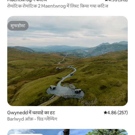
रोमांटिक रोमांटिक 2 Maentwrog में लिस्ट किया गया कॉटेज
सुपरहोस्ट
सुपरहोस्ट
Gwynedd में चरवाहे का हट
औसत रेटिंग 5 में स
4.86 (257)
Barlwyd ऑफ़ - ग्रिड ग्लैम्पिंग