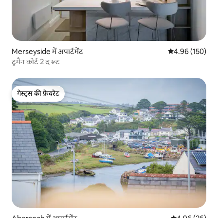
Merseyside में अपार्टमेंट
औसत रेटिंग 5 में स
4.96 (150)
ट्रूमैन कोर्ट 2 द रूट
गेस्ट्स की फ़ेवरेट
गेस्ट्स की फ़ेवरेट