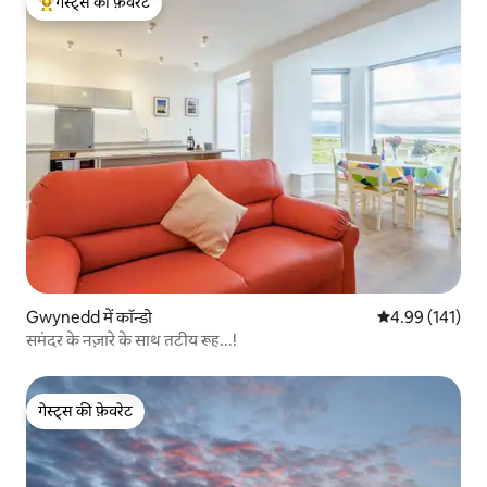
गेस्ट्स की फ़ेवरेट
गेस्ट्स का टॉप फ़ेवरेट
Gwynedd में कॉन्डो
औसत रेटिंग 5 में स
4.99 (141)
समंदर के नज़ारे के साथ तटीय रूह...!
गेस्ट्स की फ़ेवरेट
गेस्ट्स की फ़ेवरेट