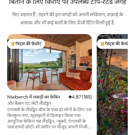
बिताने के लिए किराए पर उपलब्ध टॉप-रेटेड जगहें
गेस्ट सहमत हैं : ठहरने की इन जगहों को अपनी लोकेशन, सफ़ाई के
अलावा और भी कई बातों के लिए ऊँची रेटिंग मिली हुई है.
गेस्ट्स की फ़ेवरेट
गेस्ट्स की फ़ेवरेट
गेस्ट्स का टॉप फ़ेवरेट
गेस्ट्स का टॉप फ़ेवरेट
Niwbwrch में लकड़ी का केबिन
औसत रेटिंग 5 में से 4.87, 185 समीक्षाएँ
4.87 (185)
और कैबन एट लेटी लैंडड्विन
एंगलसी के लैंडड्विन बीच के पास दो लोगों के लिए एक
बिल्कुल नया, खूबसूरती से डिज़ाइन किया गया
आधुनिक केबिन। यह लैंडड्विन, न्यूबरो, एंगलसी के
पास हमारी छोटी-सी ज़मीन पर मौजूद अपनी निजी
जगह में स्थित है। अंदरूनी हिस्से में बर्च की लकड़ी से