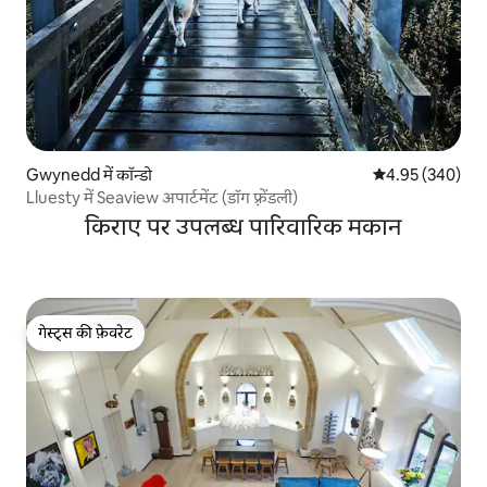
Gwynedd में कॉन्डो
औसत रेटिंग 5 में स
4.95 (340)
Lluesty में Seaview अपार्टमेंट (डॉग फ़्रेंडली)
किराए पर उपलब्ध पारिवारिक मकान
गेस्ट्स की फ़ेवरेट
गेस्ट्स की फ़ेवरेट