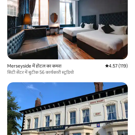
Merseyside में होटल का कमरा
औसत रेटिंग 5 में स
4.57 (119)
सिटी सेंटर में बुटीक 56 कार्यकारी स्टूडियो