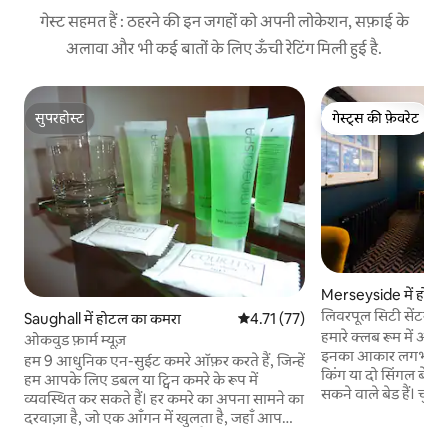
गेस्ट सहमत हैं : ठहरने की इन जगहों को अपनी लोकेशन, सफ़ाई के
अलावा और भी कई बातों के लिए ऊँची रेटिंग मिली हुई है.
सुपरहोस्ट
गेस्ट्स की फ़ेवरेट
सुपरहोस्ट
गेस्ट्स की फ़ेवरेट
Merseyside में होटल
लिवरपूल सिटी सेंटर ब
Saughall में होटल का कमरा
औसत रेटिंग 5 में से 4.71, 77 समीक्षाएँ
4.71 (77)
हमारे क्लब रूम में अत
ओकवुड फ़ार्म म्यूज़
इनका आकार लगभग 19 व
हम 9 आधुनिक एन-सुईट कमरे ऑफ़र करते हैं, जिन्हें
किंग या दो सिंगल बेड के
हम आपके लिए डबल या ट्विन कमरे के रूप में
सकने वाले बेड हैं। चुन
व्यवस्थित कर सकते हैं। हर कमरे का अपना सामने का
या निजता के लिए आपस म
दरवाज़ा है, जो एक आँगन में खुलता है, जहाँ आप
कपल, दोस्तों, परिवारों
अपनी कार मुफ़्त पार्क कर सकते हैं। आपके ठहरने के