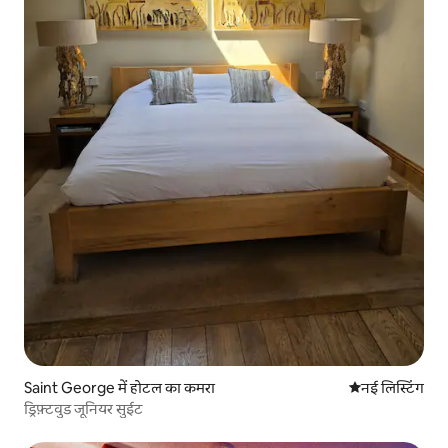
Saint George में होटल का कमरा
ठहरने की नई जग
नई लिस्टिंग
ड्रिफ़्टवुड जूनियर सुईट