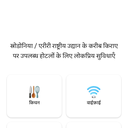
लिए बिलकुल सही है। हर क
दौरान पालतू जानवरों का भी स्वागत है, जिसके लिए
वॉक-इन शॉवर के साथ
प्रति प्रवास £10 का शुल्क लिया जाएगा। हमारी
लग्ज़री टॉयलेटरीज़, व
लोकेशन चेस्टर सिटी सेंटर, चेस्टर ज़ू और मैकआर्थर
मशीन के साथ चाय और क
ग्लेन चेशायर ओक्स डिज़ाइनर आउटलेट विलेज के
— ये सभी चीज़ें लिवरपूल 
लिए बिल्कुल सही है, क्योंकि ये सभी जगहें सिर्फ़ 10
आरामदायक ठहराव के ल
मिनट की दूरी पर हैं। नॉर्थ वेल्स और विरल पेनिनसुला
भी हमारे दरवाज़े पर हैं।
स्नोडोनिया / एरीरी राष्ट्रीय उद्यान के करीब किराए
पर उपलब्ध होटलों के लिए लोकप्रिय सुविधाएँ
किचन
वाईफ़ाई