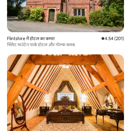
Flintshire में होटल का कमरा
औसत रेटिंग 5 में स
4.54 (201)
फ्लिंट माउंटेन पार्क होटल और गोल्फ क्लब