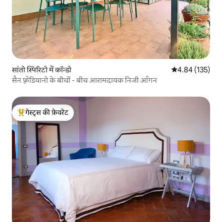
सांतो स्पिरिटो में कॉन्डो
औसत रेटिंग 5 में स
4.84 (135)
सैन फ़्रेडियानो के बीचों - बीच आरामदायक निजी आँगन
गेस्ट्स की फ़ेवरेट
गेस्ट्स का टॉप फ़ेवरेट