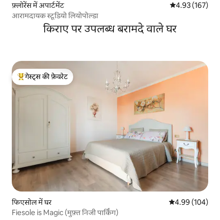
फ़्लोरेंस में अपार्टमेंट
औसत रेटिंग 5 में स
4.93 (167)
आरामदायक स्टूडियो लियोपोल्डा
किराए पर उपलब्ध बरामदे वाले घर
गेस्ट्स की फ़ेवरेट
गेस्ट्स का टॉप फ़ेवरेट
फिएसोल में घर
औसत रेटिंग 5 में स
4.99 (104)
Fiesole is Magic (मुफ़्त निजी पार्किंग)