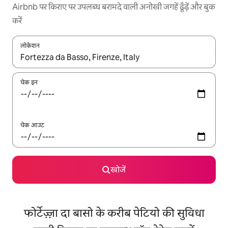
Airbnb पर किराए पर उपलब्ध बरामदे वाली अनोखी जगहें ढूँढ़ें और बुक
करें
लोकेशन
नतीजों के उपलब्ध होने पर, अप और डाउन 'ऐरो की' का इस्तेमाल करके नेविगेट करें
चेक इन
चेक आउट
खोजें
फोर्टेज़्ज़ा दा बासो के करीब पेटियो की सुविधा