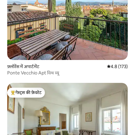
फ़्लोरेंस में अपार्टमेंट
औसत रेटिंग 5 में 
4.8 (173)
Ponte Vecchio Apt विथ व्यू
गेस्ट्स की फ़ेवरेट
गेस्ट्स का टॉप फ़ेवरेट