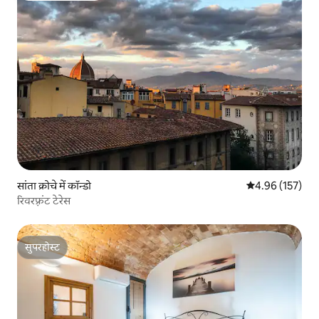
सांता क्रोचे में कॉन्डो
औसत रेटिंग 5 में स
4.96 (157)
रिवरफ़्रंट टेरेस
सुपरहोस्ट
सुपरहोस्ट