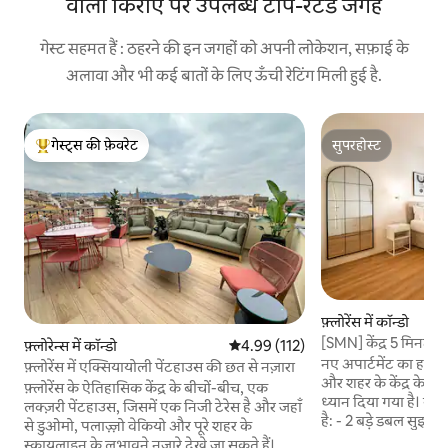
वाली किराए पर उपलब्ध टॉप-रेटेड जगहें
गेस्ट सहमत हैं : ठहरने की इन जगहों को अपनी लोकेशन, सफ़ाई के
अलावा और भी कई बातों के लिए ऊँची रेटिंग मिली हुई है.
गेस्ट्स की फ़ेवरेट
सुपरहोस्ट
गेस्ट्स का टॉप फ़ेवरेट
सुपरहोस्ट
फ़्लोरेंस में कॉन्डो
[SMN] केंद्र 5 मिनट |
फ़्लोरेन्स में कॉन्डो
औसत रेटिंग 5 में से 4.99, 112 समीक्षाएँ
4.99 (112)
आँगन
नए अपार्टमेंट का हाल ही 
फ़्लोरेंस में एक्सियायोली पेंटहाउस की छत से नज़ारा
और शहर के केंद्र के दरव
फ़्लोरेंस के ऐतिहासिक केंद्र के बीचों-बीच, एक
ध्यान दिया गया है। संपत्ति को इस प्रकार बनाया गया
लक्ज़री पेंटहाउस, जिसमें एक निजी टेरेस है और जहाँ
है: - 2 बड़े डबल सुइट, जिनमें से एक वॉक - इन
से डुओमो, पलाज़्ज़ो वेकियो और पूरे शहर के
क्लोज़ेट वाला सुइट भी
स्कायलाइन के लुभावने नज़ारे देखे जा सकते हैं।