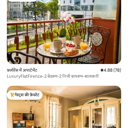
फ़्लोरेंस में अपार्टमेंट
औसत रेटिंग 5 में 
4.88 (78)
LuxuryFlatFirenze-2 बेडरूम-2 निजी बाथरूम-बालकनी
गेस्ट्स की फ़ेवरेट
गेस्ट्स का टॉप फ़ेवरेट