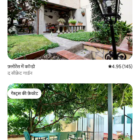
फ़्लोरेंस में कॉन्डो
औसत रेटिंग 5 में स
4.95 (145)
द सीक्रेट गार्डन
गेस्ट्स की फ़ेवरेट
गेस्ट्स की फ़ेवरेट