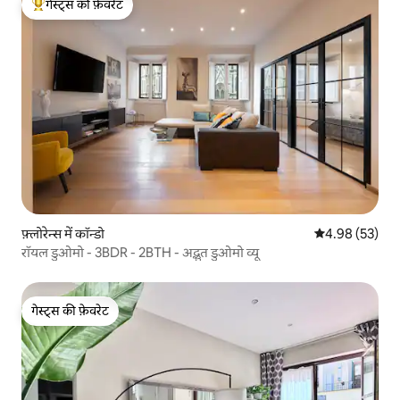
गेस्ट्स की फ़ेवरेट
गेस्ट्स का टॉप फ़ेवरेट
फ़्लोरेन्स में कॉन्डो
औसत रेटिंग 5 में 
4.98 (53)
रॉयल डुओमो - 3BDR - 2BTH - अद्भुत डुओमो व्यू
गेस्ट्स की फ़ेवरेट
गेस्ट्स की फ़ेवरेट