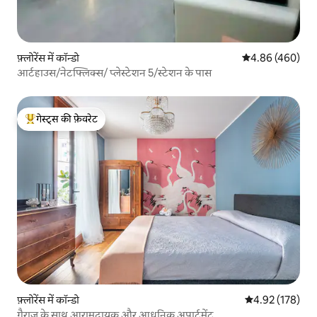
फ़्लोरेंस में कॉन्डो
औसत रेटिंग 5 में स
4.86 (460)
आर्टहाउस/नेटफ्लिक्स/ प्लेस्टेशन 5/स्टेशन के पास
गेस्ट्स की फ़ेवरेट
गेस्ट्स का टॉप फ़ेवरेट
फ़्लोरेंस में कॉन्डो
औसत रेटिंग 5 में स
4.92 (178)
गैराज के साथ आरामदायक और आधुनिक अपार्टमेंट