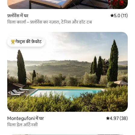
फ़्लोरेंस में घर
औसत रेटिंग 5 मे
5.0 (11)
विला कार्ला – फ़्लोरेंस का नज़ारा, टेनिस और हॉट टब
गेस्ट्स की फ़ेवरेट
गेस्ट्स का टॉप फ़ेवरेट
Montegufoni में घर
औसत रेटिंग 5 में 
4.97 (38)
विला डेल ऑर्टेनसी