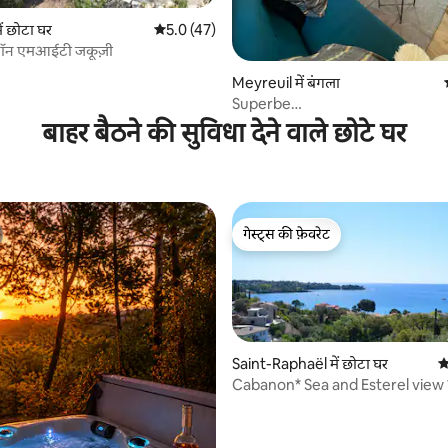
 समीक्षाएँ
ं छोटा घर
औसत रेटिंग 5 में से 5.0, 47 समीक्षाएँ
5.0 (47)
नॉन एमआईटी जकूज़ी
Meyreuil में बंगला
Superbe
Cabane*JACUZZI*JARDIN*CLIM*W
बाहर बैठने की सुविधा देने वाले छोटे घर
गेस्ट्स की फ़ेवरेट
गेस्ट्स की फ़ेवरेट
Saint-Raphaël में छोटा घर
औ
Cabanon* Sea and Esterel view
on foot
 समीक्षाएँ