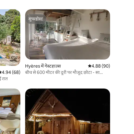
सुपरहोस्ट
सुपरहोस्ट
Hyères में गेस्टहाउस
औसत रेटिंग 5 में से 4.88, 9
4.88 (90)
बीच से 600 मीटर की दूरी पर मौजूद छोटा - सा
सत रेटिंग 5 में से 4.94, 68 समीक्षाएँ
4.94 (68)
कोकूनिंग और चमकीला फ़ार्महाउस
ई रात