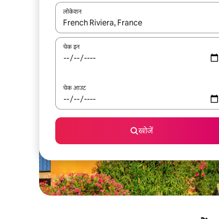
लोकेशन
नतीजों के उपलब्ध होने पर, अप और डाउन 'ऐरो की' का इस्तेमाल 
चेक इन
चेक आउट
खोजें