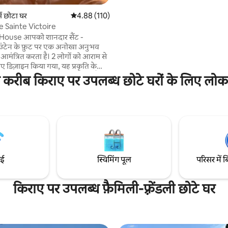
वर्गमीटर) से नज़ारे की सराहना कर सकते 
क्षेत्रफल 36 m2. T2 हमारे घर के ग्राउंड 
ं छोटा घर
औसत रेटिंग 5 में से 4.88, 110 समीक्षाएँ
4.88 (110)
हुआ है, जिसका प्रवेशद्वार और टैरेस अलग ह
e Sainte Victoire
अकेले मेहमान होंगे, जो 24-डिग्री हीटेड प
 House आपको शानदार सैंट -
अक्टूबर) का मज़ा ले सकेंगे। पूल मालिको
ाउंटेन के फ़ुट पर एक अनोखा अनुभव
शेयर किया गया।
 आमंत्रित करता है। 2 लोगों को आराम से
िए डिज़ाइन किया गया, यह प्रकृति के
र्षण, सादगी और आराम को जोड़ता है।
ा के करीब किराए पर उपलब्ध छोटे घरों के लिए लोकप
ुभावने दृश्यों को रिचार्ज करने और
करने के लिए हलचल और हलचल से दूर
िंग का आनंद लें। चाहे आप लंबी पैदल
 या रोमांटिक पलों के शौकीन हों, हमारा
e आपको एक यादगार जगह देने का
ै।
ाई
स्विमिंग पूल
परिसर में ब
किराए पर उपलब्ध फ़ैमिली-फ़्रेंडली छोटे घर