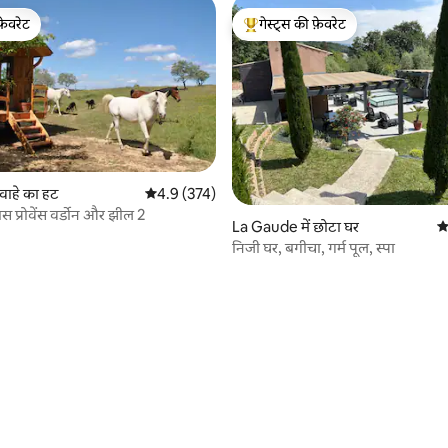
फ़ेवरेट
गेस्ट्स की फ़ेवरेट
फ़ेवरेट
गेस्ट्स का टॉप फ़ेवरेट
वाहे का हट
औसत रेटिंग 5 में से 4.9, 374 समीक्षाएँ
4.9 (374)
ास प्रोवेंस वर्डोन और झील 2
La Gaude में छोटा घर
औ
निजी घर, बगीचा, गर्म पूल, स्पा