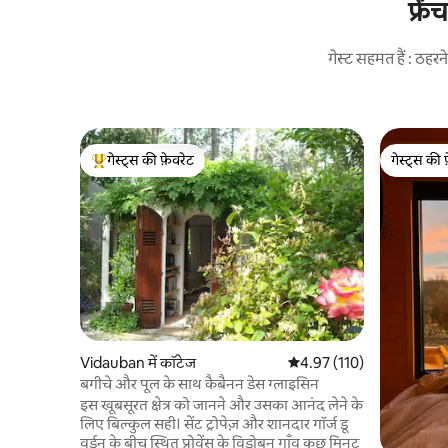
फ्रे
गेस्ट सहमत हैं : ठह
गेस्ट्स की फ़ेवरेट
गेस्ट्स की 
गेस्ट्स का टॉप फ़ेवरेट
गेस्ट्स की 
Vidauban में कॉटेज
औसत रेटिंग 5 में से 4.97, 110
4.97 (110)
बगीचे और पूल के साथ कैबैनन डेस ग्लाइसिन
इस खूबसूरत क्षेत्र को जानने और उसका आनंद लेने के
लिए बिल्कुल सही। सेंट ट्रोपेज़ और शानदार गॉर्ज डू
वर्डन के बीच स्थित प्रोवेंस के विडोबन गाँव कुछ मिनट