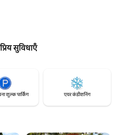
खाने - पीने की छोटी - सी जगह है। बगीचे में कई बैठने
हैं। कुल
की जगह। पूल और बगीचा मेज़बानों और कभी - कभी
फ़्लोर से सटा
मुख्य घर के अन्य मेहमानों के साथ साझा की जाने
ै। आप
वाली जगहें हैं। पालतू जीवों की इजाज़त नहीं है,
ूल (अप्रैल-
क्योंकि प्रॉपर्टी पर बाड़ नहीं है। वाईफ़ाई की स्पीड:
ं के साथ
72mgbits/second
्रिय सुविधाएँ
िना शुल्क पार्किंग
एयर कंडीशनिंग