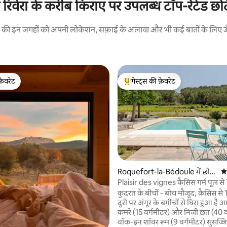
ंच रिवेरा के करीब किराए पर उपलब्ध टॉप-रेटेड छो
रने की इन जगहों को अपनी लोकेशन, सफ़ाई के अलावा और भी कई बातों के लिए ऊँची
फ़ेवरेट
गेस्ट्स की फ़ेवरेट
फ़ेवरेट
गेस्ट्स का टॉप फ़ेवरेट
Roquefort-la-Bédoule में छोटा
औस
घर
Plaisir des vignes कैसिस गर्म पूल से
 समीक्षाएँ
कुदरत के बीचों - बीच मौजूद, कैसिस से
दूरी पर अंगूर के बगीचों से घिरा हुआ है आप अपने
कमरे (15 वर्गमीटर) और निजी छत (40 व
वॉक-इन शॉवर रूम (9 वर्गमीटर) सुसज्ज