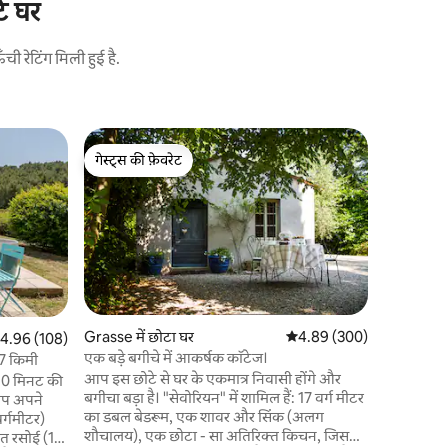
टे घर
 रेटिंग मिली हुई है.
La Ciotat 
गेस्ट्स की फ़ेवरेट
गेस्ट्स की
पोर्ट + Pk
गेस्ट्स की फ़ेवरेट
गेस्ट्स की
मैसेनेट शाम
बगीचे के 
वातानुकूलित
करीब, समुद्
विपरीत स्थि
शामिल है। (इ
सुंदर बगीचे
में रहें, जो
बहुत करीब 
Grasse में छोटा घर
औसत रेटिंग 5 में से 4.89, 30
4.89 (300)
त रेटिंग 5 में से 4.96, 108 समीक्षाएँ
4.96 (108)
आ
एक बड़े बगीचे में आकर्षक कॉटेज।
 7 किमी
आप इस छोटे से घर के एकमात्र निवासी होंगे और
 10 मिनट की
बगीचा बड़ा है। "सेवोरियन" में शामिल हैं: 17 वर्ग मीटर
का डबल बेडरूम, एक शावर और सिंक (अलग
र्गमीटर)
शौचालय), एक छोटा - सा अतिरिक्त किचन, जिसमें
ित रसोई (10