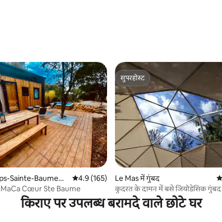
 समीक्षाएँ
सुपरहोस्ट
सुपरहोस्ट
 समीक्षाएँ
ups-Sainte-Baume
औसत रेटिंग 5 में से 4.9, 165 समीक्षाएँ
4.9 (165)
Le Mas में गुंबद
औस
ouMaCa Cœur Ste Baume
कुदरत के दामन में बसे जियोडेसिक गुंबद
पूल/बबल टेंट
किराए पर उपलब्ध बरामदे वाले छोटे घर