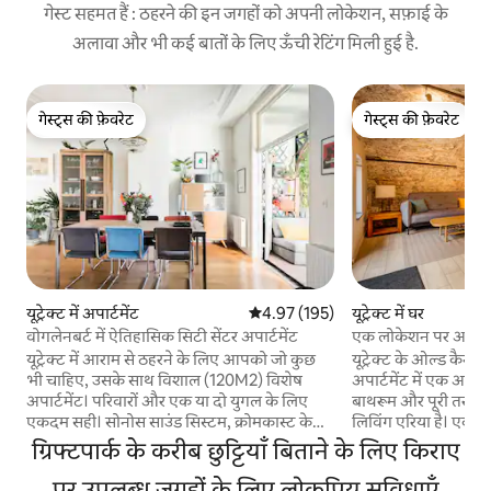
गेस्ट सहमत हैं : ठहरने की इन जगहों को अपनी लोकेशन, सफ़ाई के
अलावा और भी कई बातों के लिए ऊँची रेटिंग मिली हुई है.
गेस्ट्स की फ़ेवरेट
गेस्ट्स की फ़ेवरेट
गेस्ट्स की फ़ेवरेट
गेस्ट्स की फ़ेवरेट
यूट्रेक्ट में अपार्टमेंट
औसत रेटिंग 5 में से 4.97, 195 समीक्षाएँ
4.97 (195)
यूट्रेक्ट में घर
वोगलेनबर्ट में ऐतिहासिक सिटी सेंटर अपार्टमेंट
एक लोकेशन पर आलीशा
अपार्टमेंट
यूट्रेक्ट में आराम से ठहरने के लिए आपको जो कुछ
यूट्रेक्ट के ओल्ड कैन
भी चाहिए, उसके साथ विशाल (120M2) विशेष
अपार्टमेंट में एक आर
अपार्टमेंट। परिवारों और एक या दो युगल के लिए
बाथरूम और पूरी तरह स
एकदम सही। सोनोस साउंड सिस्टम, क्रोमकास्ट के
लिविंग एरिया है। एक 
साथ स्मार्ट टीवी, नेटफ़्लिक्स और स्मार्ट परिवेश
नहर के लुभावने नज़ारो
ग्रिफ्टपार्क के करीब छुट्टियाँ बिताने के लिए किराए
बिजली जैसे मनोरंजन विकल्पों का आनंद लें, जबकि
कपल्स के लिए बिल्कुल सही है।
अवधि के स्पर्श में दाग कांच, ऊंची छत और
पर उपलब्ध जगहों के लिए लोकप्रिय सुविधाएँ
अनोखा इतिहास - नहर के 