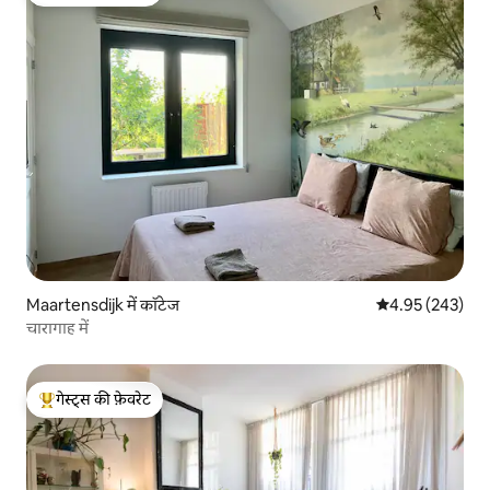
गेस्ट्स का टॉप फ़ेवरेट
Maartensdijk में कॉटेज
औसत रेटिंग 5 में स
4.95 (243)
चारागाह में
गेस्ट्स की फ़ेवरेट
गेस्ट्स का टॉप फ़ेवरेट