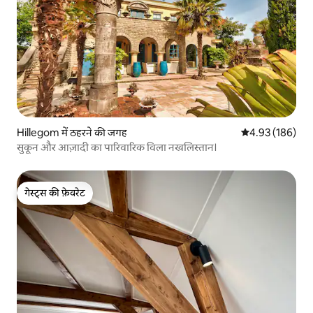
Hillegom में ठहरने की जगह
औसत रेटिंग 5 में स
4.93 (186)
सुकून और आज़ादी का पारिवारिक विला नखलिस्तान।
गेस्ट्स की फ़ेवरेट
गेस्ट्स की फ़ेवरेट