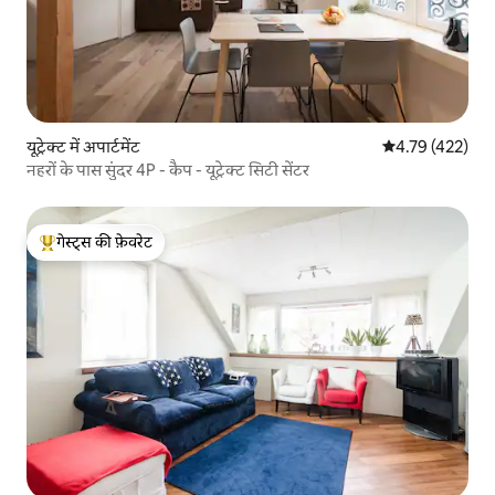
यूट्रेक्ट में अपार्टमेंट
औसत रेटिंग 5 में स
4.79 (422)
नहरों के पास सुंदर 4P - कैप - यूट्रेक्ट सिटी सेंटर
गेस्ट्स की फ़ेवरेट
गेस्ट्स का टॉप फ़ेवरेट