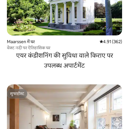
Maarssen में घर
औसत रेटिंग 5 में स
4.91 (362)
वेक्ट नदी पर ऐतिहासिक घर
एयर कंडीशनिंग की सुविधा वाले किराए पर
उपलब्ध अपार्टमेंट
सुपरहोस्ट
सुपरहोस्ट