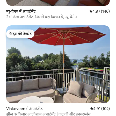
न्यू-वेनप में अपार्टमेंट
औसत रेटिंग 5 में स
4.97 (146)
2 मंज़िला अपार्टमेंट, जिसमें बड़ा किचन है, न्यू-वेनेप
गेस्ट्स की फ़ेवरेट
गेस्ट्स की फ़ेवरेट
Vinkeveen में अपार्टमेंट
औसत रेटिंग 5 में स
4.91 (102)
झील के किनारे आलीशान अपार्टमेंट | जकूज़ी और फ़ायरप्लेस