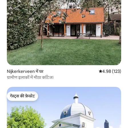
Nijkerkerveen में घर
औसत रेटिंग 5 में स
4.98 (123)
ग्रामीण इलाकों में मीठा कॉटेज।
गेस्ट्स की फ़ेवरेट
गेस्ट्स की फ़ेवरेट