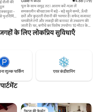
Galle में कोठी
औसत रेटिंग 5 में से 4.88, 17
4.88 (179)
ाई शैली की
पूल के साथ समुद्र तट। आराम करें-मज़ा लें
 पूल
समकालीन बीचहाउस में बड़े - बड़े खुले कमरे, ऊँची
हिक्काडुवा -
छतें और कुदरती रोशनी की भरमार है। सफेद सजावट
चमकीले रंगों और लकड़ी की बनावट से उच्चारण की
ूहों के लिए
जाती है। घर, बगीचे का विशेष उपयोग। 10 मीटर के
एक आदर्श
पूल में एक उथला चरण शामिल है सभी बेडरूम में AC
 प्रकृति को
गहों के लिए लोकप्रिय सुविधाएँ
प्लस सीलिंग पंखे फ्री फाइबर - ऑप्टिक वाईफ़ाई
आनंद लेने के
स्मार्ट टीवी वॉशिंग मशीन किचन - एस्प्रेसो, एयर-
फ़्रायर हाई चेयर, कॉट और पोर्टाकॉट कर्मचारी दैनिक
साइट पर हैं। मानार्थ दैनिक नाश्ता और हमारे प्रबंधक
आप पार्टी के लिए एक इन - हाउस शेफ की व्यवस्था
कर सकते हैं।
िना शुल्क पार्किंग
एयर कंडीशनिंग
र्टमेंट
गेस्ट्स की फ़ेवरेट