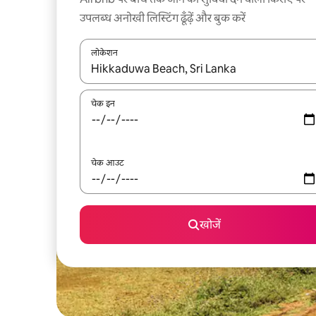
उपलब्ध अनोखी लिस्टिंग ढूँढ़ें और बुक करें
लोकेशन
नतीजों के उपलब्ध होने पर, अप और डाउन 'ऐरो की' का इस्तेमाल 
चेक इन
चेक आउट
खोजें