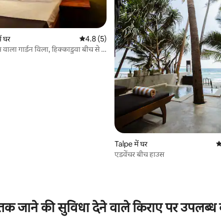
ें घर
औसत रेटिंग 5 में से 4.8, 5 समीक्षाएँ
4.8 (5)
म वाला गार्डन विला, हिक्काडुवा बीच से 5
ी पर
Talpe में घर
औ
एडवेंचर बीच हाउस
5 समीक्षाएँ
क जाने की सुविधा देने वाले किराए पर उपलब्ध 