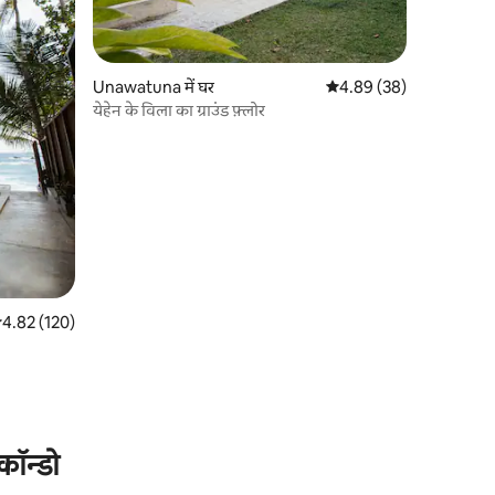
Unawatuna में घर
औसत रेटिंग 5 में से 4.89, 3
4.89 (38)
येहेन के विला का ग्राउंड फ़्लोर
सत रेटिंग 5 में से 4.82, 120 समीक्षाएँ
4.82 (120)
कॉन्डो