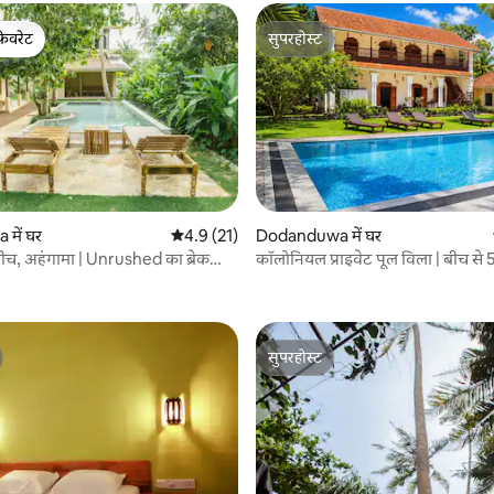
फ़ेवरेट
सुपरहोस्ट
फ़ेवरेट
सुपरहोस्ट
में घर
औसत रेटिंग 5 में से 4.9, 21 समीक्षाएँ
4.9 (21)
Dodanduwa में घर
 समीक्षाएँ
ीच, अहंगामा | Unrushed का ब्रेक
कॉलोनियल प्राइवेट पूल विला | बीच से 
दूरी पर
सुपरहोस्ट
सुपरहोस्ट