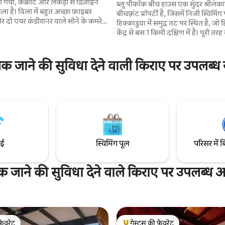
या गया, कंक्रीट और लकड़ी से डिज़ाइन
ब्लू पीकॉक बीच हाउस एक सुंदर श्रीलंक
ला है। विला में बहुत अच्छा फ़ाइबर
बीचफ़्रंट प्रॉपर्टी है, जिसमें निजी स्विमिंग
और दो एयर कंडीशनर वाले सोने के कमरे
हिक्काडुवा में समुद्र तट पर स्थित है, जो 
बेड पर मच्छरदानियाँ लगी हुई हैं। आपके
केंद्र से बस 1 किमी दक्षिण में है। पूरी तरह से पुनर्निर्मित
 लिए एक पूरी तरह से सुसज्जित किचन
निजी बीच हाउस परिवारों या दोस्तों के सम
ला के सामने एक निजी स्विमिंग पूल है,
खूबसूरत जगह का पता लगाने के लिए 
एक छोटा-सा बगीचा है, जहाँ आप छाया
आधार है जो डाइविंग, स्नॉर्कलिंग, सर्फ़िंग,
क जाने की सुविधा देने वाली किराए पर उपलब्ध ज
 सकते हैं और हिंद महासागर का नज़ारा
देखने या श्रीलंकाई धूप में समुद्र तट का 
। कीमत में एक स्वादिष्ट नाश्ते के साथ-
लिए एकदम सही है। सेल्फ़ - कैटर्ड घर में 3
म द्वारा दी जाने वाली रोज़ाना की रूम
वातानुकूलित बेडरूम में 6 कमरे हैं।
सेवा शामिल है।
ाई
स्विमिंग पूल
परिसर में ब
 जाने की सुविधा देने वाले किराए पर उपलब्ध अपा
फ़ेवरेट
गेस्ट्स की फ़ेवरेट