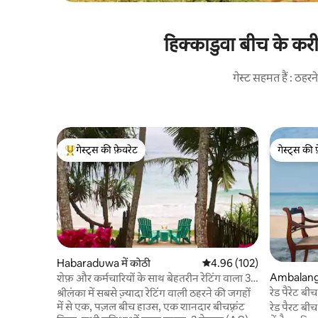
हिक्काडुवा बीच के करी
गेस्ट सहमत हैं : ठह
गेस्ट्स की फ़ेवरेट
गेस्ट्स की 
गेस्ट्स का टॉप फ़ेवरेट
गेस्ट्स की 
Habaraduwa में कोठी
औसत रेटिंग 5 में से 4.96, 102
4.96 (102)
Ambalango
शेफ़ और कर्मचारियों के साथ बेहतरीन रेटिंग वाला 3 -
BR बीच फ़्रंट विला
रेड पैरेट बी
श्रीलंका में सबसे ज़्यादा रेटिंग वाली ठहरने की जगहों
में से एक, पज़ल बीच हाउस, एक शानदार बीचफ़्रंट
रेड पैरट बीच